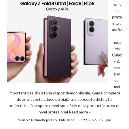
ronic
s a
preze
ntat
astăz
i
noua
serie
Galax
y Z,
marc
ând
cel
mai
important pas din istoria dispozitivelor pliabile. Gamă completă
de anul acesta aduce pe piață trei concepte distincte,
proiectate să acopere nevoi specifice: de la productivitatea de
nivel profesional
Read more »
Source:
TechnoReport.ro
|
Published:
iulie 22, 2026 - 7:23 pm