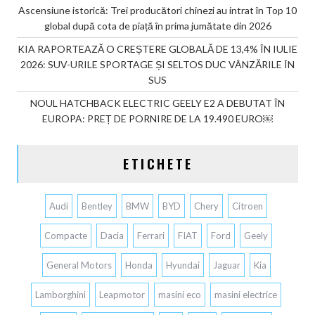
Ascensiune istorică: Trei producători chinezi au intrat în Top 10
global după cota de piață în prima jumătate din 2026
KIA RAPORTEAZĂ O CREȘTERE GLOBALĂ DE 13,4% ÎN IULIE
2026: SUV-URILE SPORTAGE ȘI SELTOS DUC VÂNZĂRILE ÎN
SUS
NOUL HATCHBACK ELECTRIC GEELY E2 A DEBUTAT ÎN
EUROPA: PREȚ DE PORNIRE DE LA 19.490 EURO￼
ETICHETE
Audi
Bentley
BMW
BYD
Chery
Citroen
Compacte
Dacia
Ferrari
FIAT
Ford
Geely
General Motors
Honda
Hyundai
Jaguar
Kia
Lamborghini
Leapmotor
masini eco
masini electrice