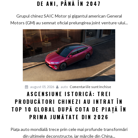
încredere
DE ANI, PÂNĂ ÎN 2047
de
miliarde:
Grupul chinez SAIC Motor și gigantul american General
SAIC
Motors (GM) au semnat oficial prelungirea joint venture-ului...
și
General
Motors
își
extind
parteneriatul
din
China
cu
pentru
august 05, 2026
auto
Comentariile sunt închise
încă
ASCENSIUNE ISTORICĂ: TREI
Ascensiune
20
PRODUCĂTORI CHINEZI AU INTRAT ÎN
istorică:
de
Trei
TOP 10 GLOBAL DUPĂ COTA DE PIAȚĂ ÎN
ani,
producători
PRIMA JUMĂTATE DIN 2026
până
chinezi
în
au
Piața auto mondială trece prin cele mai profunde transformări
2047
intrat
din ultimele deconstructe, iar mărcile din China...