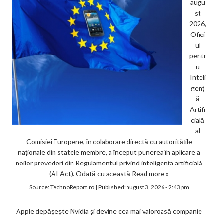
augu
st
2026,
Ofici
ul
pentr
u
Inteli
genț
ă
Artifi
cială
al
Comisiei Europene, în colaborare directă cu autoritățile
naționale din statele membre, a început punerea în aplicare a
noilor prevederi din Regulamentul privind inteligența artificială
(AI Act). Odată cu această
Read more »
Source:
TechnoReport.ro
|
Published:
august 3, 2026 - 2:43 pm
Apple depășește Nvidia și devine cea mai valoroasă companie