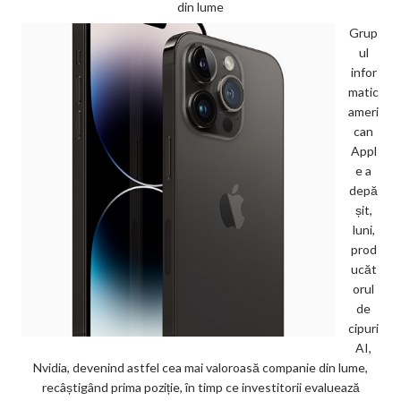
din lume
Grup
ul
infor
matic
ameri
can
Appl
e a
depă
șit,
luni,
prod
ucăt
orul
de
cipuri
AI,
Nvidia, devenind astfel cea mai valoroasă companie din lume,
recâștigând prima poziție, în timp ce investitorii evaluează