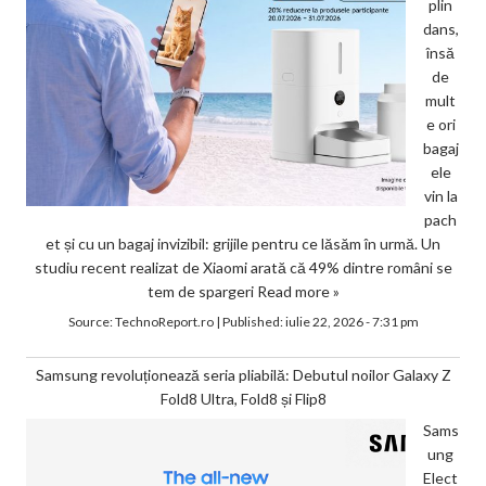
plin
dans,
însă
de
mult
e ori
bagaj
ele
vin la
pach
et și cu un bagaj invizibil: grijile pentru ce lăsăm în urmă. Un
studiu recent realizat de Xiaomi arată că 49% dintre români se
tem de spargeri
Read more »
Source:
TechnoReport.ro
|
Published:
iulie 22, 2026 - 7:31 pm
Samsung revoluționează seria pliabilă: Debutul noilor Galaxy Z
Fold8 Ultra, Fold8 și Flip8
Sams
ung
Elect