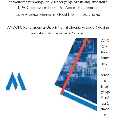
dezvoltarea tehnologiilor AI (Inteligența Artificială), transmite
DPA. Capitalizarea bursieră a Apple a
Read more »
Source:
TechnoReport.ro
|
Published:
iulie 30, 2026 - 2:13 pm
ANCOM: Regulamentul UE privind Inteligența Artificială devine
aplicabil în România de la 2 august
ANC
OM:
Regu
lame
ntul
UE
privin
d
Inteli
gența
Artifi
cială
devin
e