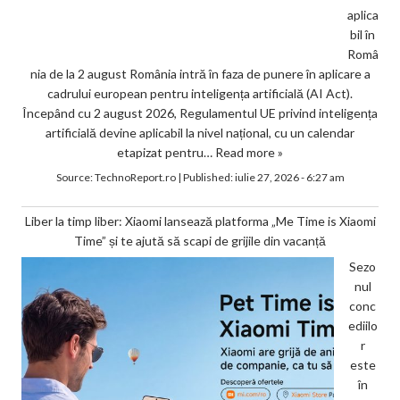
aplica
bil în
Româ
nia de la 2 august România intră în faza de punere în aplicare a
cadrului european pentru inteligența artificială (AI Act).
Începând cu 2 august 2026, Regulamentul UE privind inteligența
artificială devine aplicabil la nivel național, cu un calendar
etapizat pentru…
Read more »
Source:
TechnoReport.ro
|
Published:
iulie 27, 2026 - 6:27 am
Liber la timp liber: Xiaomi lansează platforma „Me Time is Xiaomi
Time” și te ajută să scapi de grijile din vacanță
Sezo
nul
conc
ediilo
r
este
în