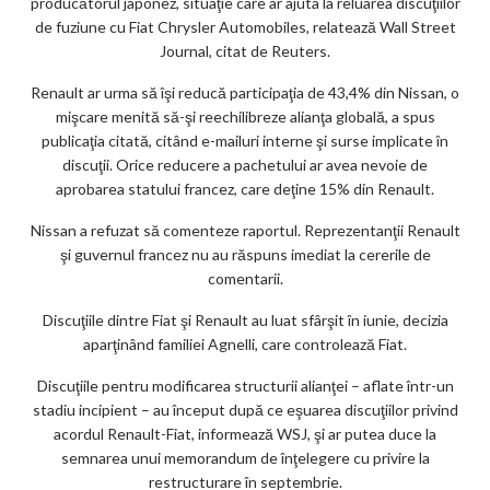
producătorul japonez, situaţie care ar ajuta la reluarea discuţiilor
k
de fuziune cu Fiat Chrysler Automobiles, relatează Wall Street
Journal, citat de Reuters.
m
Renault ar urma să îşi reducă participaţia de 43,4% din Nissan, o
ar
mişcare menită să-şi reechilibreze alianţa globală, a spus
ks
publicaţia citată, citând e-mailuri interne şi surse implicate în
discuţii. Orice reducere a pachetului ar avea nevoie de
aprobarea statului francez, care deţine 15% din Renault.
Nissan a refuzat să comenteze raportul. Reprezentanţii Renault
şi guvernul francez nu au răspuns imediat la cererile de
comentarii.
Discuţiile dintre Fiat şi Renault au luat sfârşit în iunie, decizia
aparţinând familiei Agnelli, care controlează Fiat.
Discuţiile pentru modificarea structurii alianţei – aflate într-un
stadiu incipient – au început după ce eşuarea discuţiilor privind
acordul Renault-Fiat, informează WSJ, şi ar putea duce la
semnarea unui memorandum de înţelegere cu privire la
restructurare în septembrie.