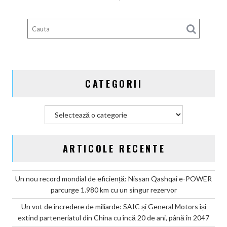
în
Top
10
global
după
cota
de
CATEGORII
piață
în
prima
Categorii
jumătate
din
2026
ARTICOLE RECENTE
Un nou record mondial de eficiență: Nissan Qashqai e-POWER
parcurge 1.980 km cu un singur rezervor
Un vot de încredere de miliarde: SAIC și General Motors își
extind parteneriatul din China cu încă 20 de ani, până în 2047