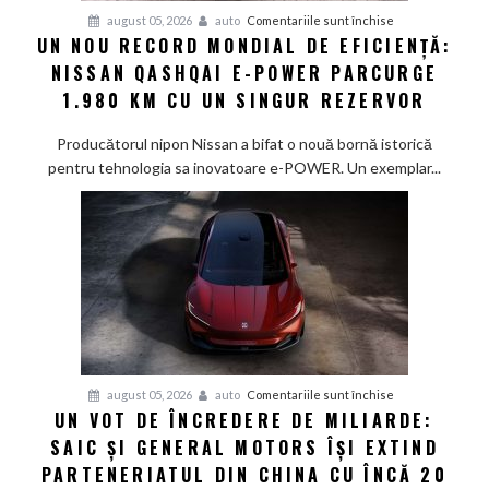
pentru
august 05, 2026
auto
Comentariile sunt închise
UN NOU RECORD MONDIAL DE EFICIENȚĂ:
Un
NISSAN QASHQAI E-POWER PARCURGE
nou
record
1.980 KM CU UN SINGUR REZERVOR
mondial
de
Producătorul nipon Nissan a bifat o nouă bornă istorică
eficiență:
pentru tehnologia sa inovatoare e-POWER. Un exemplar...
Nissan
Qashqai
e-
POWER
parcurge
1.980
km
cu
un
pentru
august 05, 2026
auto
Comentariile sunt închise
singur
UN VOT DE ÎNCREDERE DE MILIARDE:
Un
rezervor
SAIC ȘI GENERAL MOTORS ÎȘI EXTIND
vot
de
PARTENERIATUL DIN CHINA CU ÎNCĂ 20