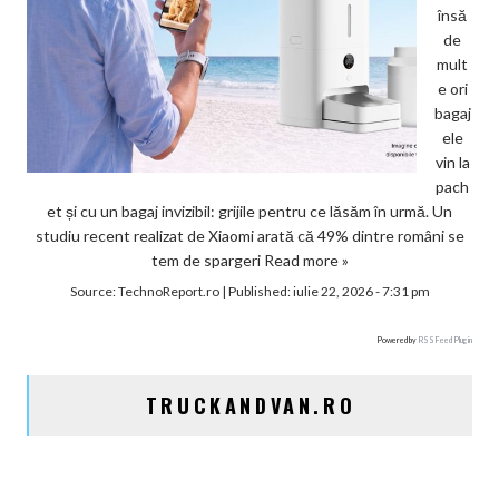
însă
de
mult
e ori
bagaj
ele
vin la
pach
et și cu un bagaj invizibil: grijile pentru ce lăsăm în urmă. Un
studiu recent realizat de Xiaomi arată că 49% dintre români se
tem de spargeri
Read more »
Source:
TechnoReport.ro
|
Published:
iulie 22, 2026 - 7:31 pm
Powered by
RSS Feed Plugin
TRUCKANDVAN.RO