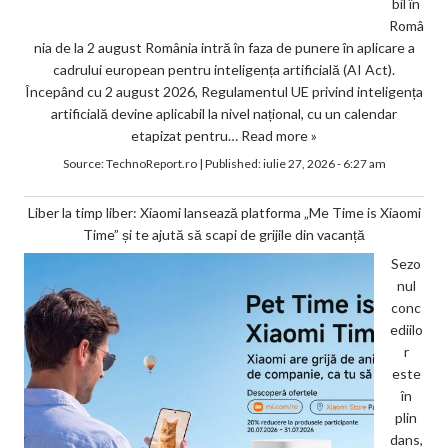
bil în
Româ
nia de la 2 august România intră în faza de punere în aplicare a
cadrului european pentru inteligența artificială (AI Act).
Începând cu 2 august 2026, Regulamentul UE privind inteligența
artificială devine aplicabil la nivel național, cu un calendar
etapizat pentru…
Read more »
Source:
TechnoReport.ro
|
Published:
iulie 27, 2026 - 6:27 am
Liber la timp liber: Xiaomi lansează platforma „Me Time is Xiaomi
Time” și te ajută să scapi de grijile din vacanță
Sezo
nul
conc
ediilo
r
este
în
plin
dans,