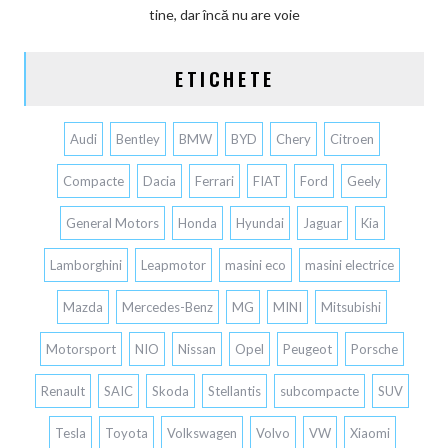
tine, dar încă nu are voie
ETICHETE
Audi
Bentley
BMW
BYD
Chery
Citroen
Compacte
Dacia
Ferrari
FIAT
Ford
Geely
General Motors
Honda
Hyundai
Jaguar
Kia
Lamborghini
Leapmotor
masini eco
masini electrice
Mazda
Mercedes-Benz
MG
MINI
Mitsubishi
Motorsport
NIO
Nissan
Opel
Peugeot
Porsche
Renault
SAIC
Skoda
Stellantis
subcompacte
SUV
Tesla
Toyota
Volkswagen
Volvo
VW
Xiaomi