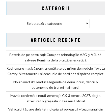
CATEGORII
Categorii
ARTICOLE RECENTE
Bateria de pe patru roți: Cum pot tehnologiile V2G și V2L să
salveze România de la o criză energetică
Rechemare masivă pentru jumătate de milion de modele Toyota
Camry: Vitezometrul și ceasurile de bord pot dispărea complet
Noul Smart #2 readuce legenda de două locuri, dar cu o
autonomie de trei ori mai mare!
Mazda confirmă o nouă generație CX-3 pentru 2027, deși a
strecurat o greșeală în teaserul oficial
Vehiculul tău are deja tehnologia să oprească vitezomanul din