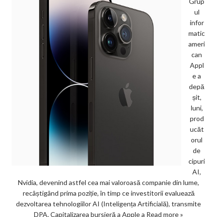
Grup
ul
infor
matic
ameri
can
Appl
e a
depă
șit,
luni,
prod
ucăt
orul
de
cipuri
AI,
Nvidia, devenind astfel cea mai valoroasă companie din lume,
recâștigând prima poziție, în timp ce investitorii evaluează
dezvoltarea tehnologiilor AI (Inteligența Artificială), transmite
DPA. Capitalizarea bursieră a Apple a
Read more »