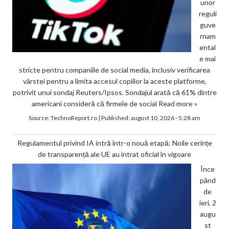
unor
reguli
guve
rnam
ental
e mai
stricte pentru companiile de social media, inclusiv verificarea
vârstei pentru a limita accesul copiilor la aceste platforme,
potrivit unui sondaj Reuters/Ipsos. Sondajul arată că 61% dintre
americani consideră că firmele de social
Read more »
Source:
TechnoReport.ro
|
Published:
august 10, 2026 - 5:28 am
Regulamentul privind IA intră într-o nouă etapă: Noile cerințe
de transparență ale UE au intrat oficial în vigoare
Înce
pând
de
ieri, 2
augu
st