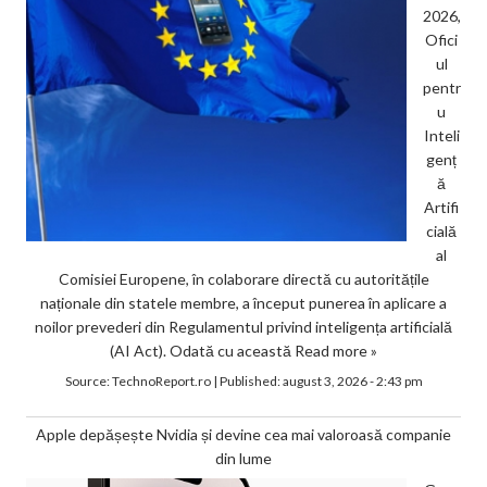
2026,
Ofici
ul
pentr
u
Inteli
genț
ă
Artifi
cială
al
Comisiei Europene, în colaborare directă cu autoritățile
naționale din statele membre, a început punerea în aplicare a
noilor prevederi din Regulamentul privind inteligența artificială
(AI Act). Odată cu această
Read more »
Source:
TechnoReport.ro
|
Published:
august 3, 2026 - 2:43 pm
Apple depășește Nvidia și devine cea mai valoroasă companie
din lume