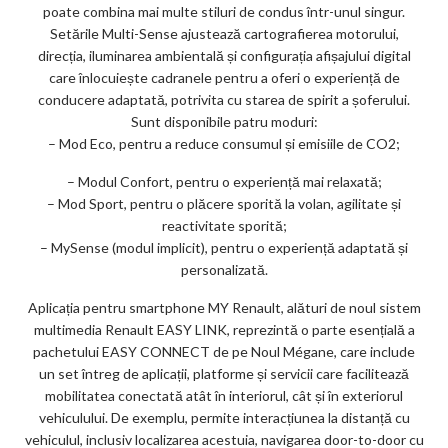
poate combina mai multe stiluri de condus într-unul singur.
Setările Multi-Sense ajustează cartografierea motorului,
direcția, iluminarea ambientală și configurația afișajului digital
care înlocuiește cadranele pentru a oferi o experiență de
conducere adaptată, potrivita cu starea de spirit a șoferului.
Sunt disponibile patru moduri:
– Mod Eco, pentru a reduce consumul și emisiile de CO2;
– Modul Confort, pentru o experiență mai relaxată;
– Mod Sport, pentru o plăcere sporită la volan, agilitate și
reactivitate sporită;
– MySense (modul implicit), pentru o experiență adaptată și
personalizată.
Aplicația pentru smartphone MY Renault, alături de noul sistem
multimedia Renault EASY LINK, reprezintă o parte esențială a
pachetului EASY CONNECT de pe Noul Mégane, care include
un set întreg de aplicații, platforme și servicii care facilitează
mobilitatea conectată atât în interiorul, cât și în exteriorul
vehiculului. De exemplu, permite interacțiunea la distanță cu
vehiculul, inclusiv localizarea acestuia, navigarea door-to-door cu