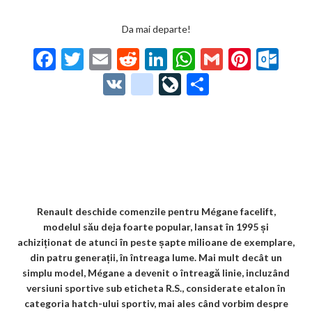
Da mai departe!
F
T
E
R
Li
W
G
Pi
O
ac
w
m
e
n
h
m
nt
ut
V
g
Li
P
e
itt
ai
d
ke
at
ai
er
lo
K
o
ve
ar
b
er
l
di
dI
s
l
es
o
o
Jo
ta
o
t
n
A
t
k.
gl
ur
je
o
p
co
e_
n
az
k
p
m
b
al
ă
o
Renault deschide comenzile pentru Mégane facelift,
modelul său deja foarte popular, lansat în 1995 și
o
achiziționat de atunci în peste șapte milioane de exemplare,
k
din patru generații, în întreaga lume. Mai mult decât un
simplu model, Mégane a devenit o întreagă linie, incluzând
m
versiuni sportive sub eticheta R.S., considerate etalon în
ar
categoria hatch-ului sportiv, mai ales când vorbim despre