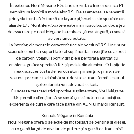
În exterior, Noul Mégane R.S. Line prezintă o linie specifică F1,
semnătura iconică a modelelor R.S.. De asemenea, se remarcă
prin grila frontală în formă de fagure și jantele sale speciale din
aliaj de 17 „ Monthlery. Spatele este mai musculos, cu două țevi
de evacuare pe noul Mégane hatchback și una singură, cromată,
pe versiunea estate.
La interior, elementele caracteristice ale versiunii R.S. Line sunt
scaunele sport cu suport lateral suplimentar, inserțiile cu aspect
de carbon, volanul sportiv din piele perforată marcat cu
emblema grafica specifică R.S și pedala din aluminiu. O tapițerie
neagră accentuată de noi cusături și inserții roșii și gri pe
scaune, precum și schimbătorul de viteze transformă scaunul
șoferului într-un adevărat cokpit.
Cu aceste caracteristici sportive suplimentare, Noul Mégane
R.S. permite clienților să se simtă și mai puternic asociați cu
experiența de curse care face parte din ADN-ul mărcii Renault.
Renault Mégane în România
Noul Mégane oferă o selecție de motorizări pe benzină și diesel,
cu o gamă largă de niveluri de putere și o gamă de transmisii