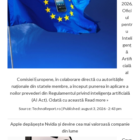
2026,
Ofici
ul
pentr
u
Inteli
genț
ă
Artifi
cială
al
Comisiei Europene, în colaborare directă cu autoritățile
naționale din statele membre, a început punerea în aplicare a
noilor prevederi din Regulamentul privind inteligența artificială
(AI Act). Odată cu această
Read more »
Source:
TechnoReport.ro
|
Published:
august 3, 2026 - 2:43 pm
Apple depășește Nvidia și devine cea mai valoroasă companie
din lume
Grup