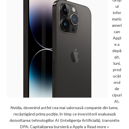
ul
infor
matic
ameri
can
Appl
e a
depă
șit,
luni,
prod
ucăt
orul
de
cipuri
AI,
Nvidia, devenind astfel cea mai valoroasă companie din lume,
recâștigând prima poziție, în timp ce investitorii evaluează
dezvoltarea tehnologiilor AI (Inteligența Artificială), transmite
DPA. Capitalizarea bursieră a Apple a
Read more »