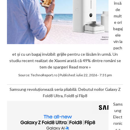
însă
de
mult
e ori
bagaj
ele
vin la
pach
et și cu un bagaj invizibil: grijile pentru ce lăsăm în urmă. Un
studiu recent realizat de Xiaomi arată că 49% dintre români se
tem de spargeri
Read more »
Source:
TechnoReport.ro
|
Published:
iulie 22, 2026 - 7:31 pm
Samsung revoluționează seria pliabilă: Debutul noilor Galaxy Z
Fold8 Ultra, Fold8 și Flip8
Sams
ung
Elect
ronic
s a