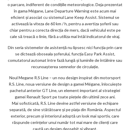
o parcare, indiferent de condițiile meteorologice. Deja prezentat
în gama Mégane, Lane Departure Warning este acum mai
eficient și asociat cu sistemul Lane Keep Assist. Sistemul se
activează la viteza de 60 km / h, pentru a avertiza șoferii sau
chiar pentru a corecta direcția de mers, dacă vehiculul este pe
cale să treacă o linie, fără a utiliza mai întâi indicatorul de viraj.
Din seria sistemelor de asistență nu lipsesc nici funcția prin care
se dictează oboseala șoferului, funcția Easy Park Assist,
comutatorul automat între fază lungă și luminile de întâlnire sau
recunoașterea semnelor de circulație.
Noul Megane R.S Line – un nou design inspirat din motorsport
R.S. Line, noua versiune de design a gamei Mégane, înlocuiește
pachetul anterior GT Line, un element important al strategiei
gamei Renault Sport pe toate piețele din ultimii zece ani.
Mai sofisticată, R.S. Line devine astfel versiune de echipare
separată, de sine stătătoare și pe piața din România. Aspectul
exterior, precum și interiorul adoptă un look mai sportiv, care
răspunde cerințelor unui număr tot mai mare de clienți care
caută un design deosebit și vibrant.