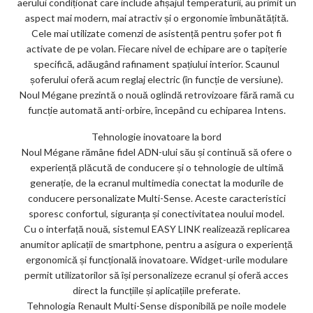
aerului condiționat care include afișajul temperaturii, au primit un
aspect mai modern, mai atractiv și o ergonomie îmbunătățită.
Cele mai utilizate comenzi de asistență pentru șofer pot fi
activate de pe volan. Fiecare nivel de echipare are o tapițerie
specifică, adăugând rafinament spațiului interior. Scaunul
șoferului oferă acum reglaj electric (în funcție de versiune).
Noul Mégane prezintă o nouă oglindă retrovizoare fără ramă cu
funcție automată anti-orbire, începând cu echiparea Intens.
Tehnologie inovatoare la bord
Noul Mégane rămâne fidel ADN-ului său și continuă să ofere o
experiență plăcută de conducere și o tehnologie de ultimă
generație, de la ecranul multimedia conectat la modurile de
conducere personalizate Multi-Sense. Aceste caracteristici
sporesc confortul, siguranța și conectivitatea noului model.
Cu o interfață nouă, sistemul EASY LINK realizează replicarea
anumitor aplicații de smartphone, pentru a asigura o experiență
ergonomică și funcțională inovatoare. Widget-urile modulare
permit utilizatorilor să își personalizeze ecranul și oferă acces
direct la funcțiile și aplicațiile preferate.
Tehnologia Renault Multi-Sense disponibilă pe noile modele