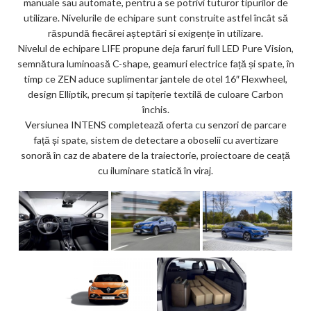
manuale sau automate, pentru a se potrivi tuturor tipurilor de
utilizare. Nivelurile de echipare sunt construite astfel încât să
răspundă fiecărei așteptări si exigențe în utilizare.
Nivelul de echipare LIFE propune deja faruri full LED Pure Vision,
semnătura luminoasă C-shape, geamuri electrice față și spate, în
timp ce ZEN aduce suplimentar jantele de otel 16″ Flexwheel,
design Elliptik, precum și tapițerie textilă de culoare Carbon
închis.
Versiunea INTENS completează oferta cu senzori de parcare
față și spate, sistem de detectare a oboselii cu avertizare
sonoră în caz de abatere de la traiectorie, proiectoare de ceață
cu iluminare statică în viraj.