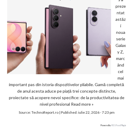
preze
ntat
astăz
i
noua
serie
Galax
y Z,
marc
ând
cel
mai
important pas din istoria dispozitivelor pliabile. Gamă completă
de anul acesta aduce pe piață trei concepte distincte,
proiectate să acopere nevoi specifice: de la productivitatea de
nivel profesional
Read more »
Source:
TechnoReport.ro
|
Published:
iulie 22, 2026 - 7:23 pm
Powered by
RSS Feed Plugin