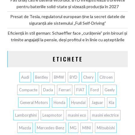
pentru bateriile solid-state și vizează producția în 2027
Presat de Tesla, regulatorul european ține la secret datele de
siguranță ale sistemului „Full Self-Driving”
Eficiență în stil german: Schaeffler face „curățenie” prin birouri și
trimite angajații la pensie, deși profitul e în linie cu așteptările
ETICHETE
Audi
Bentley
BMW
BYD
Chery
Citroen
Compacte
Dacia
Ferrari
FIAT
Ford
Geely
General Motors
Honda
Hyundai
Jaguar
Kia
Lamborghini
Leapmotor
masini eco
masini electrice
Mazda
Mercedes-Benz
MG
MINI
Mitsubishi