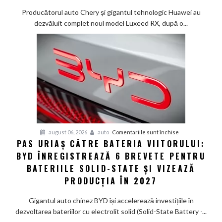
creat
Producătorul auto Chery și gigantul tehnologic Huawei au
un
dezvăluit complet noul model Luxeed RX, după o...
SUV
electric
de
585
CP
care
arată
ca
un
Ferrari
pentru
august 06, 2026
auto
Comentariile sunt închise
PAS URIAȘ CĂTRE BATERIA VIITORULUI:
și
Pas
poartă
BYD ÎNREGISTREAZĂ 6 BREVETE PENTRU
uriaș
un
către
BATERIILE SOLID-STATE ȘI VIZEAZĂ
nume
bateria
PRODUCȚIA ÎN 2027
de
viitorului:
Lexus
BYD
Gigantul auto chinez BYD își accelerează investițiile în
înregistrează
dezvoltarea bateriilor cu electrolit solid (Solid-State Battery -...
6