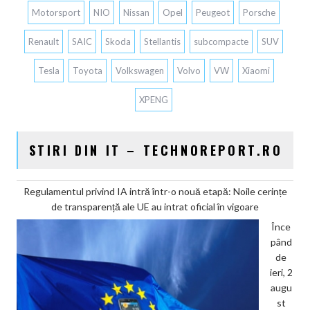
Motorsport
NIO
Nissan
Opel
Peugeot
Porsche
Renault
SAIC
Skoda
Stellantis
subcompacte
SUV
Tesla
Toyota
Volkswagen
Volvo
VW
Xiaomi
XPENG
STIRI DIN IT – TECHNOREPORT.RO
Regulamentul privind IA intră într-o nouă etapă: Noile cerințe
de transparență ale UE au intrat oficial în vigoare
Înce
pând
de
ieri, 2
augu
st