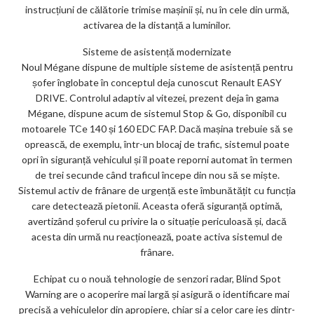
instrucțiuni de călătorie trimise mașinii și, nu în cele din urmă,
activarea de la distanță a luminilor.
Sisteme de asistență modernizate
Noul Mégane dispune de multiple sisteme de asistență pentru
șofer înglobate în conceptul deja cunoscut Renault EASY
DRIVE. Controlul adaptiv al vitezei, prezent deja în gama
Mégane, dispune acum de sistemul Stop & Go, disponibil cu
motoarele TCe 140 și 160 EDC FAP. Dacă mașina trebuie să se
oprească, de exemplu, într-un blocaj de trafic, sistemul poate
opri în siguranță vehiculul și îl poate reporni automat în termen
de trei secunde când traficul începe din nou să se miște.
Sistemul activ de frânare de urgență este îmbunătățit cu funcția
care detectează pietonii. Aceasta oferă siguranță optimă,
avertizând șoferul cu privire la o situație periculoasă și, dacă
acesta din urmă nu reacționează, poate activa sistemul de
frânare.
Echipat cu o nouă tehnologie de senzori radar, Blind Spot
Warning are o acoperire mai largă și asigură o identificare mai
precisă a vehiculelor din apropiere, chiar și a celor care ies dintr-