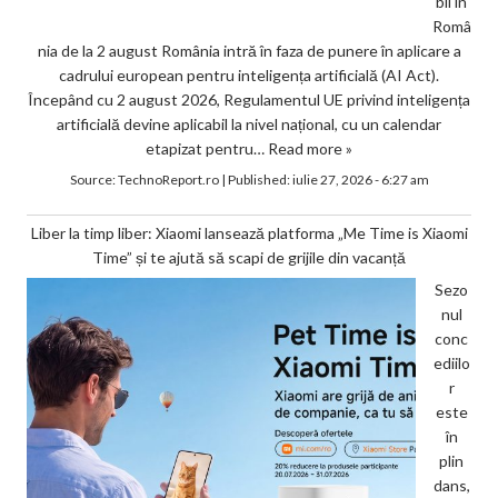
bil în
Româ
nia de la 2 august România intră în faza de punere în aplicare a
cadrului european pentru inteligența artificială (AI Act).
Începând cu 2 august 2026, Regulamentul UE privind inteligența
artificială devine aplicabil la nivel național, cu un calendar
etapizat pentru…
Read more »
Source:
TechnoReport.ro
|
Published:
iulie 27, 2026 - 6:27 am
Liber la timp liber: Xiaomi lansează platforma „Me Time is Xiaomi
Time” și te ajută să scapi de grijile din vacanță
Sezo
nul
conc
ediilo
r
este
în
plin
dans,