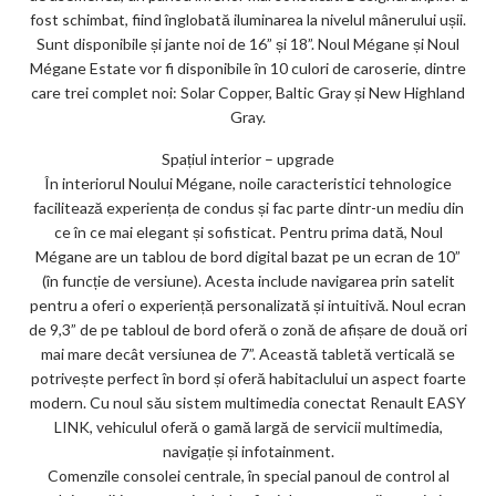
fost schimbat, fiind înglobată iluminarea la nivelul mânerului ușii.
Sunt disponibile și jante noi de 16” și 18”. Noul Mégane și Noul
Mégane Estate vor fi disponibile în 10 culori de caroserie, dintre
care trei complet noi: Solar Copper, Baltic Gray și New Highland
Gray.
Spațiul interior – upgrade
În interiorul Noului Mégane, noile caracteristici tehnologice
facilitează experiența de condus și fac parte dintr-un mediu din
ce în ce mai elegant și sofisticat. Pentru prima dată, Noul
Mégane are un tablou de bord digital bazat pe un ecran de 10”
(în funcție de versiune). Acesta include navigarea prin satelit
pentru a oferi o experiență personalizată și intuitivă. Noul ecran
de 9,3” de pe tabloul de bord oferă o zonă de afișare de două ori
mai mare decât versiunea de 7”. Această tabletă verticală se
potrivește perfect în bord și oferă habitaclului un aspect foarte
modern. Cu noul său sistem multimedia conectat Renault EASY
LINK, vehiculul oferă o gamă largă de servicii multimedia,
navigație și infotainment.
Comenzile consolei centrale, în special panoul de control al