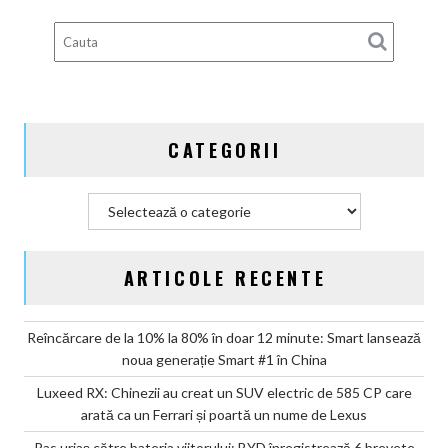
brevete
pentru
bateriile
solid-
state
și
CATEGORII
vizează
producția
în
Categorii
2027
ARTICOLE RECENTE
Reîncărcare de la 10% la 80% în doar 12 minute: Smart lansează
noua generație Smart #1 în China
Luxeed RX: Chinezii au creat un SUV electric de 585 CP care
arată ca un Ferrari și poartă un nume de Lexus
Pas uriaș către bateria viitorului: BYD înregistrează 6 brevete