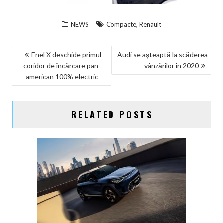
,
NEWS
Compacte
Renault
NAVIGARE
Enel X deschide primul
Audi se aşteaptă la scăderea
coridor de încărcare pan-
vânzărilor în 2020
ÎN
american 100% electric
ARTICOLE
RELATED POSTS