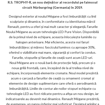
R.S. TROPHY-R, un nou deținător al recordului pe faimosul
ks
circuit Nürburgring (Germania) în 2019.
Designul exterior al noului Mégane a fost îmbunătățit cu linii
sculptate și dinamice, în conformitate cu identitatea mărcii
Renault, pentru a oferi și mai mult caracter și eleganță. Farurile
Noului Mégane au acum tehnologia LED Pure Vision. Disponibilă
de la primul nivel de echipare, aceasta înlocuiește luminile cu
halogen anterioare. Mai eficiente, aceste noi faruri
îmbunătățesc și măresc fasciculul luminos cu aproape 30%,
oferind o vizibilitate mai mare, siguranță și confort la condus.
Farurile, stopurile și farurile de ceață sunt acum LED-uri.
Noul Mégane are o nouă bară de protecție față, precum și o
noua grilă frontală, care, începând de la al treilea nivel de
echipare, încorporează elemente cromate. Noul model prezintă
acum o carcasă a farurilor de ceață cu ornament cromat și
elemente de design suplimentare care oferă o aerodinamică
îmbunătățită. Liniile de contur ale noilor stopuri echipate cu
tehnologie LED au fost ridicate pentru a afișa un nou design, iar
indicatoarele au devenit mai dinamice. Renault Mégane prezintă,
de asemenea, un panou inferior mai sofisticat. Designul aripilor a