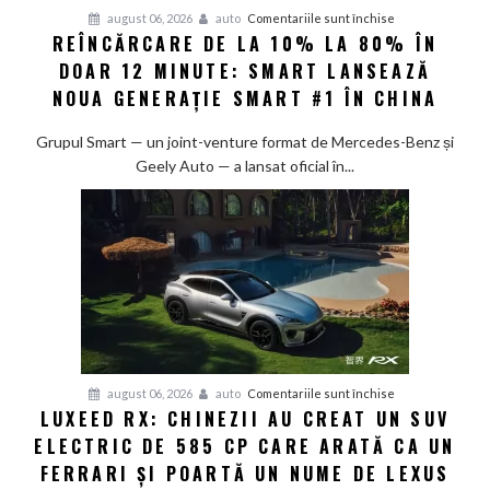
pentru
august 06, 2026
auto
Comentariile sunt închise
REÎNCĂRCARE DE LA 10% LA 80% ÎN
Reîncărcare
DOAR 12 MINUTE: SMART LANSEAZĂ
de
la
NOUA GENERAȚIE SMART #1 ÎN CHINA
10%
la
Grupul Smart — un joint-venture format de Mercedes-Benz și
80%
Geely Auto — a lansat oficial în...
în
doar
12
minute:
Smart
lansează
noua
generație
Smart
pentru
august 06, 2026
auto
Comentariile sunt închise
#1
LUXEED RX: CHINEZII AU CREAT UN SUV
Luxeed
în
ELECTRIC DE 585 CP CARE ARATĂ CA UN
RX:
China
Chinezii
FERRARI ȘI POARTĂ UN NUME DE LEXUS
au