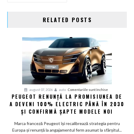
ARTICOLE
RELATED POSTS
pentru
august 07, 2026
auto
Comentariile sunt închise
PEUGEOT RENUNȚĂ LA PROMISIUNEA DE
Peugeot
A DEVENI 100% ELECTRIC PÂNĂ ÎN 2030
renunță
la
ȘI CONFIRMĂ ȘAPTE MODELE NOI
promisiunea
de
Marca franceză Peugeot își recalibrează strategia pentru
a
Europa și renunță la angajamentul ferm asumat la sfârșitul...