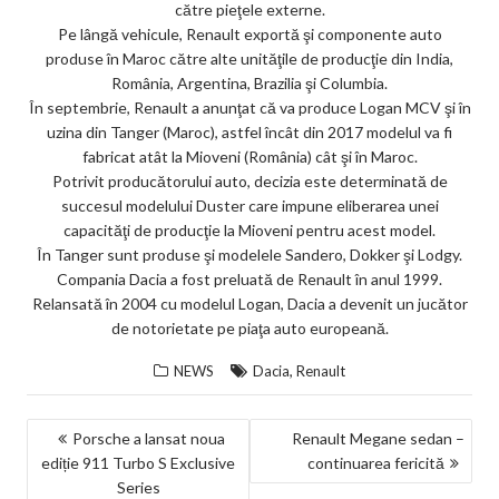
către pieţele externe.
ks
Pe lângă vehicule, Renault exportă şi componente auto
produse în Maroc către alte unităţile de producţie din India,
România, Argentina, Brazilia şi Columbia.
În septembrie, Renault a anunţat că va produce Logan MCV şi în
uzina din Tanger (Maroc), astfel încât din 2017 modelul va fi
fabricat atât la Mioveni (România) cât şi în Maroc.
Potrivit producătorului auto, decizia este determinată de
succesul modelului Duster care impune eliberarea unei
capacităţi de producţie la Mioveni pentru acest model.
În Tanger sunt produse şi modelele Sandero, Dokker şi Lodgy.
Compania Dacia a fost preluată de Renault în anul 1999.
Relansată în 2004 cu modelul Logan, Dacia a devenit un jucător
de notorietate pe piaţa auto europeană.
,
NEWS
Dacia
Renault
NAVIGARE
Porsche a lansat noua
Renault Megane sedan –
ediție 911 Turbo S Exclusive
continuarea fericită
ÎN
Series