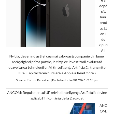
e a
depă
șit,
luni,
prod
ucăt
orul
de
cipuri
AI,
Nvidia, devenind astfel cea mai valoroasă companie din lume,
recâștigând prima poziție, în timp ce investitorii evaluează
dezvoltarea tehnologiilor AI (Inteligența Artificială), transmite
DPA. Capitalizarea bursieră a Apple a
Read more »
Source:
TechnoReport.ro
|
Published:
iulie 30, 2026 - 2:13 pm
ANCOM: Regulamentul UE privind Inteligența Artificială devine
aplicabil în România de la 2 august
ANC
OM: