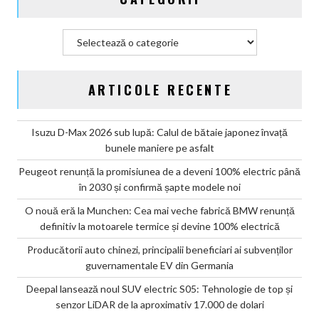
Categorii
ARTICOLE RECENTE
Isuzu D-Max 2026 sub lupă: Calul de bătaie japonez învață
bunele maniere pe asfalt
Peugeot renunță la promisiunea de a deveni 100% electric până
în 2030 și confirmă șapte modele noi
O nouă eră la Munchen: Cea mai veche fabrică BMW renunță
definitiv la motoarele termice și devine 100% electrică
Producătorii auto chinezi, principalii beneficiari ai subvenților
guvernamentale EV din Germania
Deepal lansează noul SUV electric S05: Tehnologie de top și
senzor LiDAR de la aproximativ 17.000 de dolari