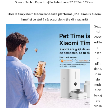
Source:
TechnoReport.ro
|
Published:
iulie 27, 2026 - 6:27 am
Liber la timp liber: Xiaomi lansează platforma „Me Time is Xiaomi
Time” și te ajută să scapi de grijile din vacanță
Sezo
nul
conc
ediilo
r
este
în
plin
dans,
însă
de
mult
e ori
bagaj
ele
vin la