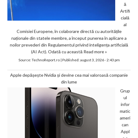
ă
Artifi
cială
al
Comisiei Europene, în colaborare directă cu autoritățile
naționale din statele membre, a început punerea în aplicare a
noilor prevederi din Regulamentul privind inteligența artificială
(AI Act). Odată cu această
Read more »
Source:
TechnoReport.ro
|
Published:
august 3, 2026 - 2:43 pm
Apple depășește Nvidia și devine cea mai valoroasă companie
din lume
Grup
ul
infor
matic
ameri
can
Appl