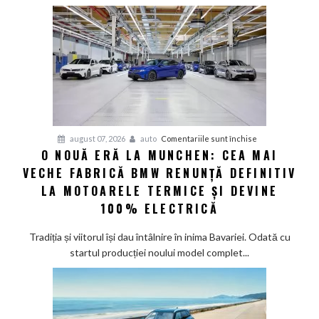
deveni
100%
electric
până
în
2030
și
confirmă
șapte
pentru
august 07, 2026
auto
Comentariile sunt închise
modele
O NOUĂ ERĂ LA MUNCHEN: CEA MAI
O
noi
VECHE FABRICĂ BMW RENUNȚĂ DEFINITIV
nouă
eră
LA MOTOARELE TERMICE ȘI DEVINE
la
100% ELECTRICĂ
Munchen:
Cea
Tradiția și viitorul își dau întâlnire în inima Bavariei. Odată cu
mai
startul producției noului model complet...
veche
fabrică
BMW
renunță