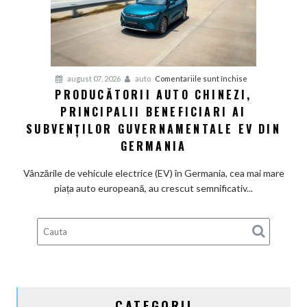
definitiv
la
motoarele
termice
și
pentru
august 07, 2026
auto
Comentariile sunt închise
devine
PRODUCĂTORII AUTO CHINEZI,
Producătorii
100%
PRINCIPALII BENEFICIARI AI
auto
electrică
chinezi,
SUBVENȚILOR GUVERNAMENTALE EV DIN
principalii
GERMANIA
beneficiari
ai
Vânzările de vehicule electrice (EV) în Germania, cea mai mare
subvenților
piața auto europeană, au crescut semnificativ...
guvernamentale
EV
din
Germania
CATEGORII