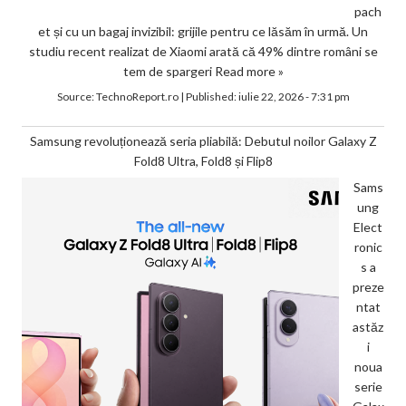
pach
et și cu un bagaj invizibil: grijile pentru ce lăsăm în urmă. Un
studiu recent realizat de Xiaomi arată că 49% dintre români se
tem de spargeri
Read more »
Source:
TechnoReport.ro
|
Published:
iulie 22, 2026 - 7:31 pm
Samsung revoluționează seria pliabilă: Debutul noilor Galaxy Z
Fold8 Ultra, Fold8 și Flip8
Sams
ung
Elect
ronic
s a
preze
ntat
astăz
i
noua
serie