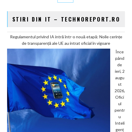
STIRI DIN IT – TECHNOREPORT.RO
Regulamentul privind IA intră într-o nouă etapă: Noile cerințe
de transparență ale UE au intrat oficial în vigoare
Înce
pând
de
ieri, 2
augu
st
2026,
Ofici
ul
pentr
u
Inteli
genț