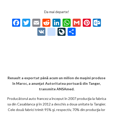
Da mai departe!
F
T
E
R
Li
W
G
Pi
O
ac
w
m
e
n
h
m
nt
ut
V
g
Li
P
e
itt
ai
d
ke
at
ai
er
lo
K
o
ve
ar
b
er
l
di
dI
s
l
es
o
o
Jo
ta
o
t
n
A
t
k.
gl
ur
je
o
p
co
e_
n
az
k
p
m
b
al
ă
o
Renault a exportat până acum un milion de maşini produse
în Maroc, a anunţat Autoritatea portuară din Tanger,
o
transmite ANSAmed.
k
Producătorul auto francez a început în 2007 producţia la fabrica
m
sa din Casablanca şi în 2012 a deschis a doua unitate la Tangier.
Cele două fabrici trimit 95% şi, respectiv, 70% din producţia lor
ar