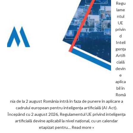
Regu
lame
ntul
UE
privin
d
Inteli
gența
Artifi
cială
devin
e
aplica
bil în
Româ
nia de la 2 august România intră în faza de punere în aplicare a
cadrului european pentru inteligența artificială (AI Act).
Începând cu 2 august 2026, Regulamentul UE privind inteligența
artificială devine aplicabil la nivel național, cu un calendar
etapizat pentru…
Read more »