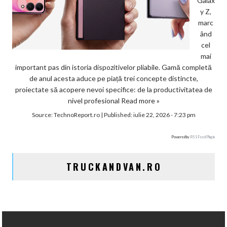
Galax
y Z,
marc
ând
cel
mai
important pas din istoria dispozitivelor pliabile. Gamă completă
de anul acesta aduce pe piață trei concepte distincte,
proiectate să acopere nevoi specifice: de la productivitatea de
nivel profesional
Read more »
Source:
TechnoReport.ro
|
Published:
iulie 22, 2026 - 7:23 pm
Powered by
RSS Feed Plugin
TRUCKANDVAN.RO