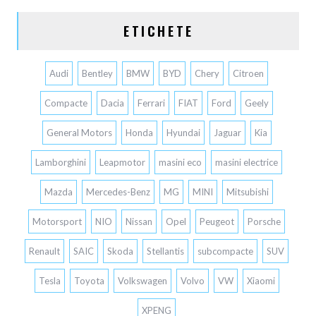
ETICHETE
Audi
Bentley
BMW
BYD
Chery
Citroen
Compacte
Dacia
Ferrari
FIAT
Ford
Geely
General Motors
Honda
Hyundai
Jaguar
Kia
Lamborghini
Leapmotor
masini eco
masini electrice
Mazda
Mercedes-Benz
MG
MINI
Mitsubishi
Motorsport
NIO
Nissan
Opel
Peugeot
Porsche
Renault
SAIC
Skoda
Stellantis
subcompacte
SUV
Tesla
Toyota
Volkswagen
Volvo
VW
Xiaomi
XPENG