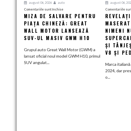
august 06, 2026
auto
august 06, 20
pentru
Comentariile sunt închise
Comentariile sun
MIZA DE SALVARE PENTRU
REVELAȚ
Miza
PIAȚA CHINEZĂ: GREAT
de
MASERATI
salvare
WALL MOTOR LANSEAZĂ
NIMENI N
pentru
SUV-UL MASIV GWM H10
SUPERCA
piața
ȘI TÂNJE
chineză:
Grupul auto Great Wall Motor (GWM) a
V8 ȘI PE
Great
lansat oficial noul model GWM H10, primul
Wall
SUV angulat...
Marca italiană 
Motor
2024, dar pres
lansează
o...
SUV-
ul
masiv
GWM
H10