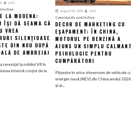
26
auto
pentru
t închise
august 06, 2026
auto
IE LA MODENA:
Revelație
pentru
Comentariile sunt închise
 ÎȘI DĂ SEAMA CĂ
la
DECOR DE MARKETING CU
Decor
Modena:
U VREA
EȘAPAMENT: ÎN CHINA,
de
Maserati
marketing
RURI SILENȚIOASE
MOTORUL PE BENZINĂ A
își
cu
ȘTE DIN NOU DUPĂ
AJUNS UN SIMPLU CALMAN
dă
eșapament:
DALĂ DE AMBREIAJ
PSIHOLOGIC PENTRU
seama
În
CUMPĂRĂTORI
că
China,
a renunțat la nobilul V8 în
nimeni
motorul
iunea internă crește de la
Pășește în orice showroom de vehicule c
nu
pe
energie nouă (NEV) din China anului 2026
vrea
benzină
și ai...
supercaruri
a
silențioase
ajuns
și
un
tânjește
simplu
din
calmant
nou
psihologic
după
pentru