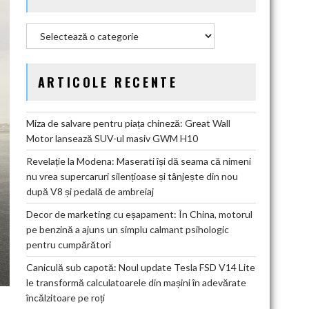
Categorii
ARTICOLE RECENTE
Miza de salvare pentru piața chineză: Great Wall
Motor lansează SUV-ul masiv GWM H10
Revelație la Modena: Maserati își dă seama că nimeni
nu vrea supercaruri silențioase și tânjește din nou
după V8 și pedală de ambreiaj
Decor de marketing cu eșapament: În China, motorul
pe benzină a ajuns un simplu calmant psihologic
pentru cumpărători
Caniculă sub capotă: Noul update Tesla FSD V14 Lite
le transformă calculatoarele din mașini în adevărate
încălzitoare pe roți