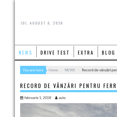
Skip
to
content
JOI, AUGUST 6, 2026
NEWS
DRIVE TEST
EXTRA
BLOG
You are here
Home
NEWS
Record de vânzări pen
RECORD DE VÂNZĂRI PENTRU FERR
februarie 1, 2018
auto