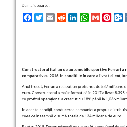
Da mai departe!
F
T
E
R
Li
W
G
Pi
ac
w
m
e
n
h
m
nt
u
e
itt
ai
d
ke
at
ai
er
l
b
er
l
di
dI
s
l
es
o
t
n
A
t
k
o
p
k
p
Constructorul italian de automobile sportive Ferrari a ra
comparativ cu 2016, în condiţiile în care a livrat clienţ
Anul trecut, Ferrari a realizat un profit net de 537 milioane 
euro. Constructorul a mai informat că în 2017 a livrat 8.398 
ce profitul operaţional a crescut cu 18% până la 1,036 miliar
În aceste condiţii, conducerea companiei a propus distribuir
ceea ce înseamnă o sumă totală de 134 milioane de euro.
Pentru 2018, Ferrari mizează pe un profit operaţional de cel p