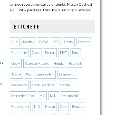
Un nou record mondial de eficiență: Nissan Qashqai
e-POWER parcurge 1.980 km cu un singur rezervor
ETICHETE
Audi
Bentley
BMW
BYD
Chery
Citroen
Compacte
Dacia
Ferrari
FIAT
Ford
017
Geely
General Motors
Honda
Hyundai
Jaguar
Kia
Lamborghini
Leapmotor
mp
masini eco
masini electrice
Mazda
Mercedes-Benz
MG
MINI
Mitsubishi
,
Motorsport
NIO
Nissan
Opel
Peugeot