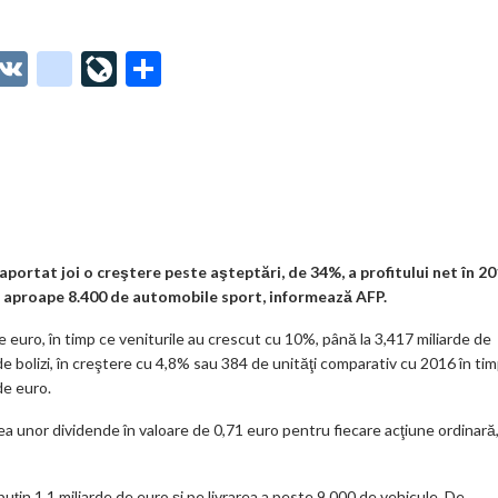
O
V
g
Li
P
t
K
o
ve
ar
o
o
Jo
ta
o
gl
ur
je
.
e_
n
az
co
b
al
ă
m
o
portat joi o creştere peste aşteptări, de 34%, a profitului net în 2
ilor aproape 8.400 de automobile sport, informează AFP.
o
de euro, în timp ce veniturile au crescut cu 10%, până la 3,417 miliarde de
k
de bolizi, în creştere cu 4,8% sau 384 de unităţi comparativ cu 2016 în ti
m
de euro.
ar
ea unor dividende în valoare de 0,71 euro pentru fiecare acţiune ordinară
ks
uţin 1,1 miliarde de euro şi pe livrarea a peste 9.000 de vehicule. De