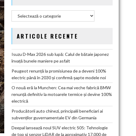
Categorii
ARTICOLE RECENTE
Isuzu D-Max 2026 sub lupă: Calul de bătaie japonez
învață bunele maniere pe asfalt
Peugeot renunță la promisiunea de a deveni 100%
electric până în 2030 și confirmă șapte modele noi
O nouă eră la Munchen: Cea mai veche fabrică BMW
renunță definitiv la motoarele termice și devine 100%
electrică
Producătorii auto chinezi, principalii beneficiari ai
subvenților guvernamentale EV din Germania
Deepal lansează noul SUV electric S05: Tehnologie
de top și senzor LiDAR de la aproximativ 17.000 de