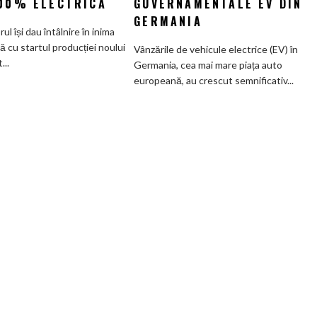
100% ELECTRICĂ
GUVERNAMENTALE EV DIN
Cea
ai
GERMANIA
mai
subvenților
orul își dau întâlnire în inima
veche
guvernamentale
ă cu startul producției noului
Vânzările de vehicule electrice (EV) în
fabrică
EV
..
Germania, cea mai mare piața auto
BMW
din
europeană, au crescut semnificativ...
renunță
Germania
definitiv
la
motoarele
termice
și
devine
100%
electrică