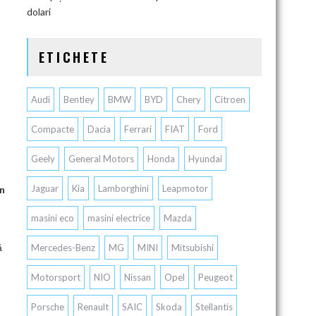
dolari
ETICHETE
Audi
Bentley
BMW
BYD
Chery
Citroen
Compacte
Dacia
Ferrari
FIAT
Ford
Geely
General Motors
Honda
Hyundai
Jaguar
Kia
Lamborghini
Leapmotor
en
masini eco
masini electrice
Mazda
ă
Mercedes-Benz
MG
MINI
Mitsubishi
Motorsport
NIO
Nissan
Opel
Peugeot
Porsche
Renault
SAIC
Skoda
Stellantis