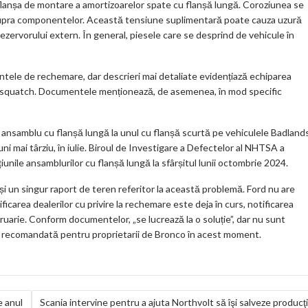
 flanșa de montare a amortizoarelor spate cu flanșă lungă. Coroziunea se
 asupra componentelor. Această tensiune suplimentară poate cauza uzură
rezervorului extern. În general, piesele care se desprind de vehicule în
tele de rechemare, dar descrieri mai detaliate evidențiază echiparea
 Sasquatch. Documentele menționează, de asemenea, în mod specific
un ansamblu cu flanșă lungă la unul cu flanșă scurtă pe vehiculele Badland
ni mai târziu, în iulie. Biroul de Investigare a Defectelor al NHTSA a
țiunile ansamblurilor cu flanșă lungă la sfârșitul lunii octombrie 2024.
 și un singur raport de teren referitor la această problemă. Ford nu are
icarea dealerilor cu privire la rechemare este deja în curs, notificarea
bruarie. Conform documentelor, „se lucrează la o soluție”, dar nu sunt
iune recomandată pentru proprietarii de Bronco în acest moment.
e anul
Scania intervine pentru a ajuta Northvolt să îşi salveze producţ