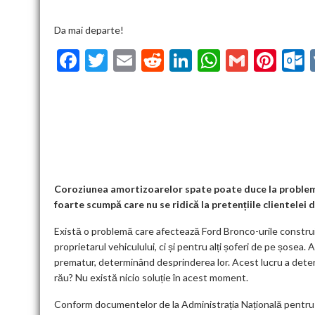
Da mai departe!
F
T
E
R
Li
W
G
Pi
ac
w
m
e
n
h
m
nt
u
e
itt
ai
d
ke
at
ai
er
l
b
er
l
di
dI
s
l
es
o
t
n
A
t
k
o
p
k
p
Coroziunea amortizoarelor spate poate duce la probleme
foarte scumpă care nu se ridică la pretențiile clientelei 
Există o problemă care afectează Ford Bronco-urile constru
proprietarul vehiculului, ci și pentru alți șoferi de pe șos
prematur, determinând desprinderea lor. Acest lucru a dete
rău? Nu există nicio soluție în acest moment.
Conform documentelor de la Administrația Națională pentru 