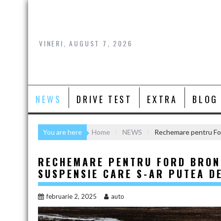
Skip
to
content
VINERI, AUGUST 7, 2026
NEWS
DRIVE TEST
EXTRA
BLOG
You are here
Home
NEWS
Rechemare pentru For
RECHEMARE PENTRU FORD BRONC
SUSPENSIE CARE S-AR PUTEA D
februarie 2, 2025
auto