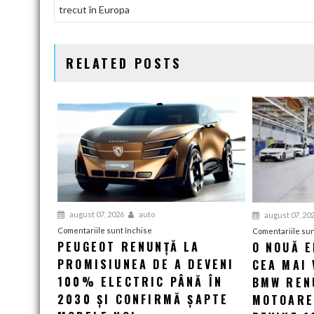
trecut în Europa
ÎN
ARTICOLE
RELATED POSTS
august 07, 2026
auto
august 07, 20
pentru
Comentariile sunt închise
Comentariile sun
PEUGEOT RENUNȚĂ LA
O NOUĂ 
Peugeot
PROMISIUNEA DE A DEVENI
renunță
CEA MAI 
la
100% ELECTRIC PÂNĂ ÎN
BMW RENU
promisiunea
2030 ȘI CONFIRMĂ ȘAPTE
MOTOARE
de