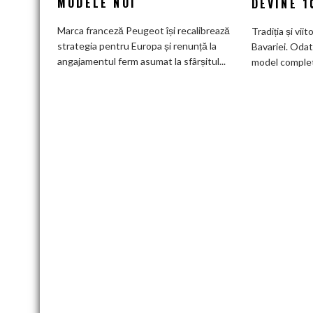
MODELE NOI
DEVINE 
a
deveni
Marca franceză Peugeot își recalibrează
Tradiția și viit
100%
strategia pentru Europa și renunță la
Bavariei. Odat
electric
angajamentul ferm asumat la sfârșitul...
model complet.
până
în
2030
și
confirmă
șapte
modele
noi