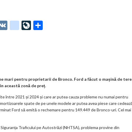
O
V
g
Li
P
t
K
o
ve
ar
o
o
Jo
ta
o
gl
ur
je
.
e_
n
az
co
b
al
ă
m
o
 mari pentru proprietarii de Bronco. Ford a făcut o mașină de ter
din această zonă de preț.
o
ite între 2021 și 2024 și care ar putea cauza probleme nu numai pentru
k
ea. Amortizoarele spate de pe unele modele ar putea avea piese care cedeaz
m
rminat Ford să emită o rechemare pentru 149.449 de Bronco-uri. Cel mai
ar
ks
Siguranța Traficului pe Autostrăzi (NHTSA), problema provine din