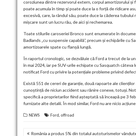
coroziunea dintre rezervorul extern, corpul amortizorului și
poate acumula în timp și poate duce la o forță de ridicare
excesivă, care, la rândul său, poate duce la căderea tubului 
mișcare sunt un lucru rău, de aici și rechemarea.
Toate stilurile caroseriei Bronco sunt enumerate în documen
Badlands „cu suspensie capabilă”, precum și echipările cu
amortizoarele spate cu flanșă lungă.
În raportul cronologic, se dezvăluie că Ford a trecut de la 
în mai 2024, iar pe SUV-urile echipate cu Sasquatch câteva lu
notificat Ford cu privire la potențiale probleme privind defec
Există 551 de cereri de garanție, două rapoarte ale clienților
cunoștință de niciun accident sau rănire conexe, totuși. Notif
specifică a proprietarilor fiind așteptată să înceapă pe 3 fe
furnizate alte detalii. În mod similar, Ford nu are nicio acț
,
NEWS
Ford
offroad
NAVIGARE
România a produs 5% din totalul autoturismelor vândut