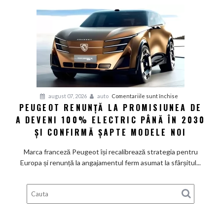
Grupul
Volkswagen
cer
măsuri
rapide
de
restructurare
pentru
august 07, 2026
auto
Comentariile sunt închise
PEUGEOT RENUNȚĂ LA PROMISIUNEA DE
Peugeot
A DEVENI 100% ELECTRIC PÂNĂ ÎN 2030
renunță
la
ȘI CONFIRMĂ ȘAPTE MODELE NOI
promisiunea
de
Marca franceză Peugeot își recalibrează strategia pentru
a
Europa și renunță la angajamentul ferm asumat la sfârșitul...
deveni
100%
electric
până
în