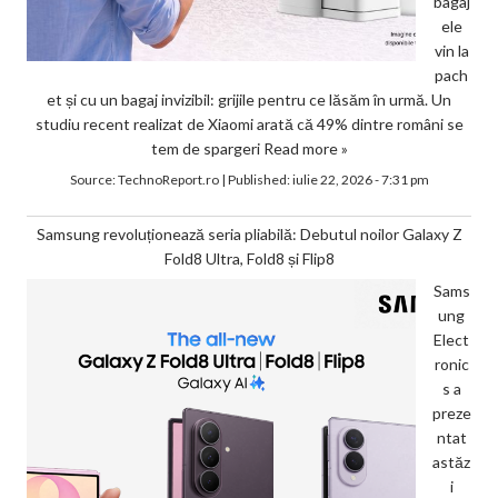
bagaj
ele
vin la
pach
et și cu un bagaj invizibil: grijile pentru ce lăsăm în urmă. Un
studiu recent realizat de Xiaomi arată că 49% dintre români se
tem de spargeri
Read more »
Source:
TechnoReport.ro
|
Published:
iulie 22, 2026 - 7:31 pm
Samsung revoluționează seria pliabilă: Debutul noilor Galaxy Z
Fold8 Ultra, Fold8 și Flip8
Sams
ung
Elect
ronic
s a
preze
ntat
astăz
i