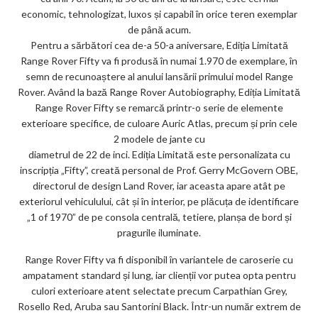
economic, tehnologizat, luxos și capabil în orice teren exemplar
de până acum.
Pentru a sărbători cea de-a 50-a aniversare, Ediția Limitată
Range Rover Fifty va fi produsă în numai 1.970 de exemplare, în
semn de recunoaștere al anului lansării primului model Range
Rover. Având la bază Range Rover Autobiography, Ediția Limitată
Range Rover Fifty se remarcă printr-o serie de elemente
exterioare specifice, de culoare Auric Atlas, precum și prin cele
2 modele de jante cu
diametrul de 22 de inci. Ediția Limitată este personalizata cu
inscripția „Fifty”, creată personal de Prof. Gerry McGovern OBE,
directorul de design Land Rover, iar aceasta apare atât pe
exteriorul vehiculului, cât și în interior, pe plăcuța de identificare
„1 of 1970” de pe consola centrală, tetiere, planșa de bord și
pragurile iluminate.
Range Rover Fifty va fi disponibil în variantele de caroserie cu
ampatament standard și lung, iar clienții vor putea opta pentru
culori exterioare atent selectate precum Carpathian Grey,
Rosello Red, Aruba sau Santorini Black. Într-un număr extrem de