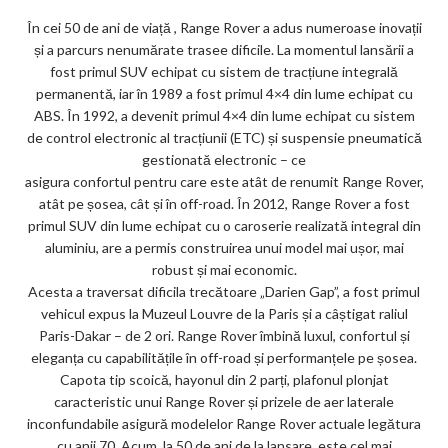
m
În cei 50 de ani de viață , Range Rover a adus numeroase inovații
ar
și a parcurs nenumărate trasee dificile. La momentul lansării a
ks
fost primul SUV echipat cu sistem de tracțiune integrală
permanentă, iar în 1989 a fost primul 4×4 din lume echipat cu
ABS. În 1992, a devenit primul 4×4 din lume echipat cu sistem
de control electronic al tracțiunii (ETC) și suspensie pneumatică
gestionată electronic – ce
asigura confortul pentru care este atât de renumit Range Rover,
atât pe șosea, cât și în off-road. În 2012, Range Rover a fost
primul SUV din lume echipat cu o caroserie realizată integral din
aluminiu, are a permis construirea unui model mai ușor, mai
robust și mai economic.
Acesta a traversat dificila trecătoare „Darien Gap”, a fost primul
vehicul expus la Muzeul Louvre de la Paris și a câștigat raliul
Paris-Dakar – de 2 ori. Range Rover îmbină luxul, confortul și
eleganța cu capabilitățile în off-road și performanțele pe șosea.
Capota tip scoică, hayonul din 2 parți, plafonul plonjat
caracteristic unui Range Rover și prizele de aer laterale
inconfundabile asigură modelelor Range Rover actuale legătura
cu anii 70. Acum, la 50 de ani de la lansare, este cel mai