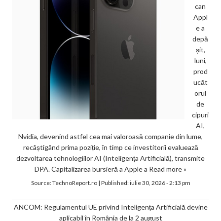
can
Appl
e a
depă
șit,
luni,
prod
ucăt
orul
de
cipuri
AI,
Nvidia, devenind astfel cea mai valoroasă companie din lume,
recâștigând prima poziție, în timp ce investitorii evaluează
dezvoltarea tehnologiilor AI (Inteligența Artificială), transmite
DPA. Capitalizarea bursieră a Apple a
Read more »
Source:
TechnoReport.ro
|
Published:
iulie 30, 2026 - 2:13 pm
ANCOM: Regulamentul UE privind Inteligența Artificială devine
aplicabil în România de la 2 august