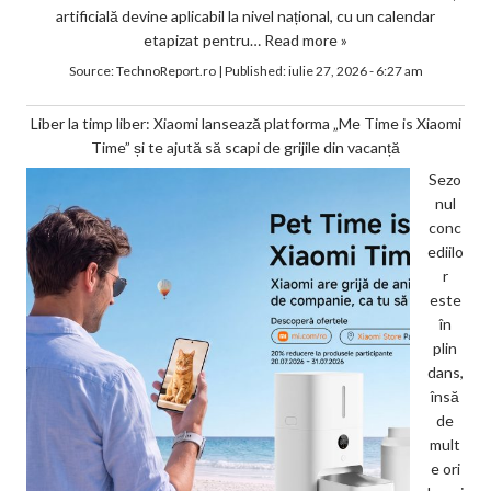
artificială devine aplicabil la nivel național, cu un calendar
etapizat pentru…
Read more »
Source:
TechnoReport.ro
|
Published:
iulie 27, 2026 - 6:27 am
Liber la timp liber: Xiaomi lansează platforma „Me Time is Xiaomi
Time” și te ajută să scapi de grijile din vacanță
Sezo
nul
conc
ediilo
r
este
în
plin
dans,
însă
de
mult
e ori