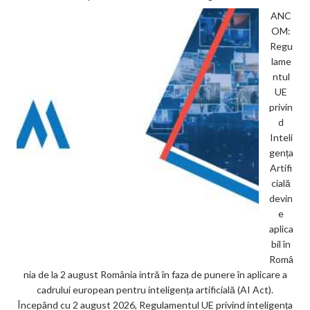
ANC
OM:
Regu
lame
ntul
UE
privin
d
Inteli
gența
Artifi
cială
devin
e
aplica
bil în
Româ
nia de la 2 august România intră în faza de punere în aplicare a
cadrului european pentru inteligența artificială (AI Act).
Începând cu 2 august 2026, Regulamentul UE privind inteligența