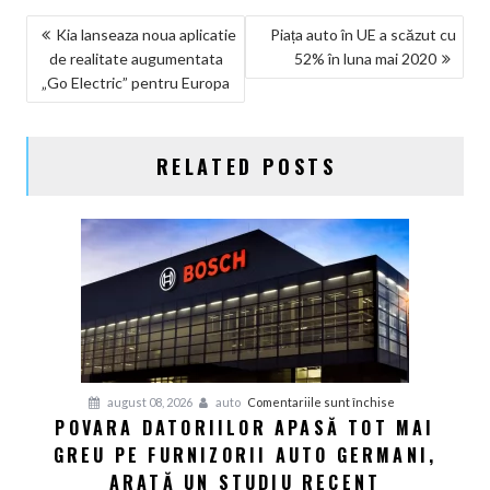
NAVIGARE
Kia lanseaza noua aplicatie
Piața auto în UE a scăzut cu
de realitate augumentata
52% în luna mai 2020
ÎN
„Go Electric” pentru Europa
ARTICOLE
RELATED POSTS
pentru
august 08, 2026
auto
Comentariile sunt închise
POVARA DATORIILOR APASĂ TOT MAI
Povara
GREU PE FURNIZORII AUTO GERMANI,
datoriilor
apasă
ARATĂ UN STUDIU RECENT