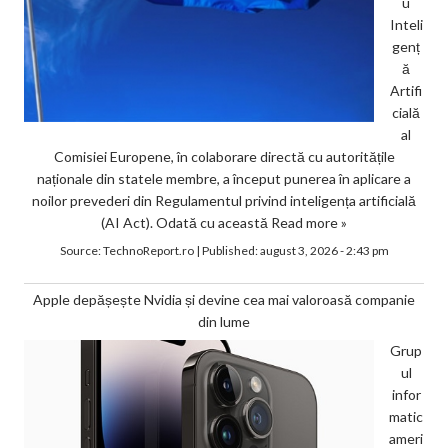
u
Inteli
genț
ă
Artifi
cială
al
Comisiei Europene, în colaborare directă cu autoritățile
naționale din statele membre, a început punerea în aplicare a
noilor prevederi din Regulamentul privind inteligența artificială
(AI Act). Odată cu această
Read more »
Source:
TechnoReport.ro
|
Published:
august 3, 2026 - 2:43 pm
Apple depășește Nvidia și devine cea mai valoroasă companie
din lume
Grup
ul
infor
matic
ameri