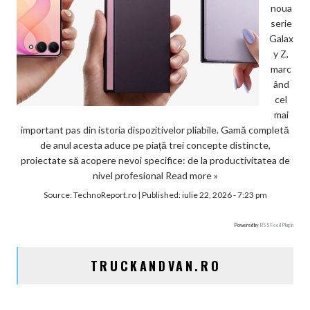
noua
serie
Galax
y Z,
marc
ând
cel
mai
important pas din istoria dispozitivelor pliabile. Gamă completă
de anul acesta aduce pe piață trei concepte distincte,
proiectate să acopere nevoi specifice: de la productivitatea de
nivel profesional
Read more »
Source:
TechnoReport.ro
|
Published:
iulie 22, 2026 - 7:23 pm
Powered by
RSS Feed Plugin
TRUCKANDVAN.RO