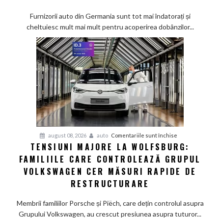
tot
mai
Furnizorii auto din Germania sunt tot mai îndatorați și
greu
cheltuiesc mult mai mult pentru acoperirea dobânzilor...
pe
furnizorii
auto
germani,
arată
un
studiu
recent
pentru
august 08, 2026
auto
Comentariile sunt închise
TENSIUNI MAJORE LA WOLFSBURG:
Tensiuni
FAMILIILE CARE CONTROLEAZĂ GRUPUL
majore
la
VOLKSWAGEN CER MĂSURI RAPIDE DE
Wolfsburg:
RESTRUCTURARE
Familiile
care
Membrii familiilor Porsche și Piëch, care dețin controlul asupra
controlează
Grupului Volkswagen, au crescut presiunea asupra tuturor...