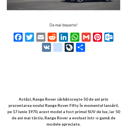
Da mai departe!
F
T
E
R
Li
W
G
Pi
O
ac
w
m
e
n
h
m
nt
ut
V
g
Li
P
e
itt
ai
d
ke
at
ai
er
lo
K
o
ve
ar
b
er
l
di
dI
s
l
es
o
o
Jo
ta
o
t
n
A
t
k.
gl
ur
je
o
p
co
e_
n
az
k
p
m
b
al
ă
o
Astăzi, Range Rover sărbătorește 50 de ani prin
prezentarea noului Range Rover Fifty. În momentul lansării,
o
pe 17 iunie 1970, acest model a fost primul SUV de lux, iar 50
k
de ani mai târziu, Range Rover a evoluat într-o gamă de
modele apreciate.