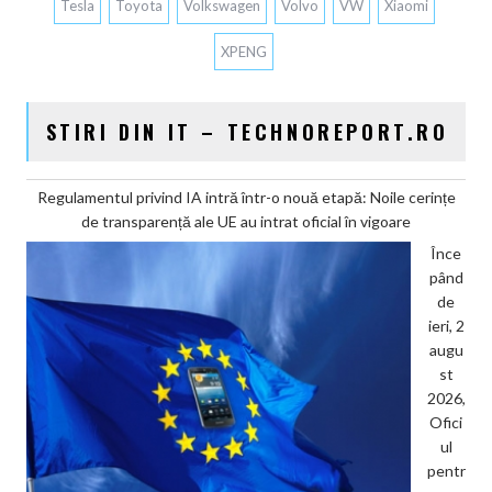
Tesla
Toyota
Volkswagen
Volvo
VW
Xiaomi
XPENG
STIRI DIN IT – TECHNOREPORT.RO
Regulamentul privind IA intră într-o nouă etapă: Noile cerințe
de transparență ale UE au intrat oficial în vigoare
Înce
pând
de
ieri, 2
augu
st
2026,
Ofici
ul
pentr