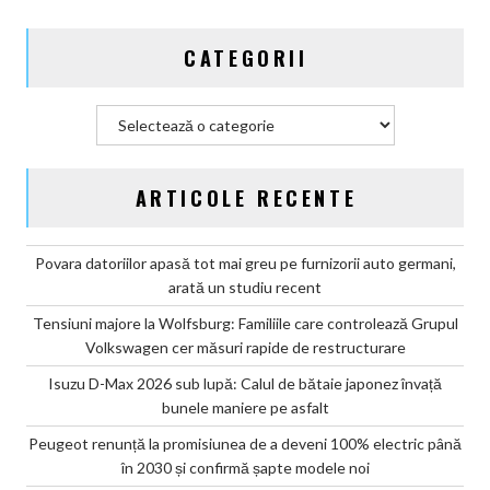
2030
și
CATEGORII
confirmă
șapte
modele
Categorii
noi
ARTICOLE RECENTE
Povara datoriilor apasă tot mai greu pe furnizorii auto germani,
arată un studiu recent
Tensiuni majore la Wolfsburg: Familiile care controlează Grupul
Volkswagen cer măsuri rapide de restructurare
Isuzu D-Max 2026 sub lupă: Calul de bătaie japonez învață
bunele maniere pe asfalt
Peugeot renunță la promisiunea de a deveni 100% electric până
în 2030 și confirmă șapte modele noi