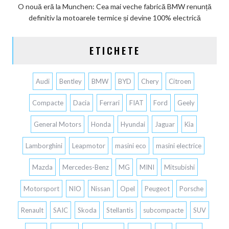
O nouă eră la Munchen: Cea mai veche fabrică BMW renunță
definitiv la motoarele termice și devine 100% electrică
ETICHETE
Audi
Bentley
BMW
BYD
Chery
Citroen
Compacte
Dacia
Ferrari
FIAT
Ford
Geely
General Motors
Honda
Hyundai
Jaguar
Kia
Lamborghini
Leapmotor
masini eco
masini electrice
Mazda
Mercedes-Benz
MG
MINI
Mitsubishi
Motorsport
NIO
Nissan
Opel
Peugeot
Porsche
Renault
SAIC
Skoda
Stellantis
subcompacte
SUV