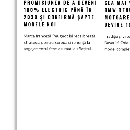
PROMISIUNEA DE A DEVENI
renunță
CEA MAI 
la
100% ELECTRIC PÂNĂ ÎN
BMW RENU
promisiunea
2030 ȘI CONFIRMĂ ȘAPTE
MOTOARE
de
MODELE NOI
DEVINE 
a
deveni
Marca franceză Peugeot își recalibrează
Tradiția și viit
100%
strategia pentru Europa și renunță la
Bavariei. Odat
electric
angajamentul ferm asumat la sfârșitul...
model complet.
până
în
2030
și
confirmă
șapte
modele
noi