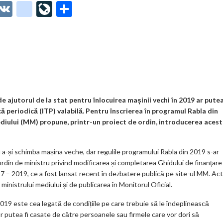
O
V
g
Li
P
t
K
o
ve
ar
o
o
Jo
ta
o
gl
ur
je
.
e_
n
az
co
b
al
ă
m
o
de ajutorul de la stat pentru înlocuirea mașinii vechi în 2019 ar putea
că periodică (ITP) valabilă. Pentru înscrierea în programul Rabla din
o
ediului (MM) propune, printr-un proiect de ordin, introducerea acest
k
m
ru a-și schimba mașina veche, dar regulile programului Rabla din 2019 s-ar
rdin de ministru privind modificarea și completarea Ghidului de finanţare
ar
17 – 2019, ce a fost lansat recent în dezbatere publică pe site-ul MM. Act
ks
inistrului mediului și de publicarea în Monitorul Oficial.
9 este cea legată de condițiile pe care trebuie să le îndeplinească
or putea fi casate de către persoanele sau firmele care vor dori să