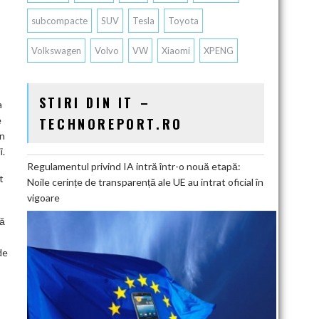
subcompacte
SUV
Tesla
Toyota
Volkswagen
Volvo
VW
Xiaomi
XPENG
STIRI DIN IT –
a
e
TECHNOREPORT.RO
în
i.
Regulamentul privind IA intră într-o nouă etapă:
t
Noile cerințe de transparență ale UE au intrat oficial în
vigoare
tă
de