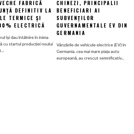
VECHE FABRICĂ
nouă
CHINEZI, PRINCIPALII
auto
eră
chinezi,
NȚĂ DEFINITIV LA
BENEFICIARI AI
la
principalii
LE TERMICE ȘI
SUBVENȚILOR
Munchen:
beneficiari
100% ELECTRICĂ
GUVERNAMENTALE EV DIN
Cea
ai
GERMANIA
mai
subvenților
orul își dau întâlnire în inima
veche
guvernamentale
ă cu startul producției noului
Vânzările de vehicule electrice (EV) în
fabrică
EV
..
Germania, cea mai mare piața auto
BMW
din
europeană, au crescut semnificativ...
renunță
Germania
definitiv
la
motoarele
termice
și
devine
100%
electrică