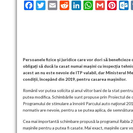
F
T
E
R
Li
W
G
Pi
ac
w
m
e
n
h
m
nt
u
e
itt
ai
d
ke
at
ai
er
l
b
er
l
di
dI
s
l
es
o
t
n
A
t
k
o
p
k
p
Persoanele fizice și juridice care vor dori să beneficieze 
obligați să ducă la casat numai mașini cu inspecția tehni
acest an nu este nevoie de ITP valabil, dar Ministerul M
condiții, începând din 2019, pentru casarea mașinilor.
Românii vor putea solicita și anul viitor bani de la stat pent
putea modifica. Schimbările sunt propuse prin Proiectul de o
Programului de stimulare a înnoirii Parcului auto naţional 20
normativ are nevoie, pentru a se putea aplica, de semnătura m
Cea mai importantă schimbare propusă la programul Rabla 201
mașinile pentru a putea fi casate. Mai exact, mașinile care v