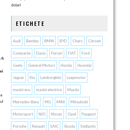
dolari
ETICHETE
Audi
Bentley
BMW
BYD
Chery
Citroen
Compacte
Dacia
Ferrari
FIAT
Ford
 fi
Geely
General Motors
Honda
Hyundai
ei
Jaguar
Kia
Lamborghini
Leapmotor
masini eco
masini electrice
Mazda
 a
ul
Mercedes-Benz
MG
MINI
Mitsubishi
Motorsport
NIO
Nissan
Opel
Peugeot
Porsche
Renault
SAIC
Skoda
Stellantis