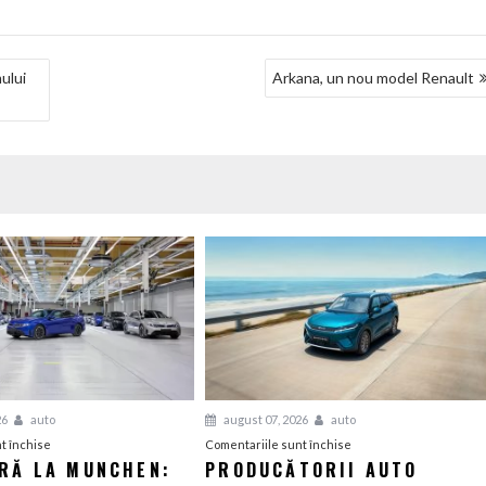
ului
Arkana, un nou model Renault
26
auto
august 07, 2026
auto
pentru
pentru
t închise
Comentariile sunt închise
ERĂ LA MUNCHEN:
PRODUCĂTORII AUTO
O
Producătorii