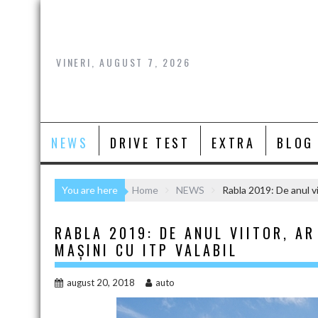
Skip
to
content
VINERI, AUGUST 7, 2026
NEWS
DRIVE TEST
EXTRA
BLOG
You are here
Home
NEWS
Rabla 2019: De anul vii
RABLA 2019: DE ANUL VIITOR, AR
MAȘINI CU ITP VALABIL
august 20, 2018
auto