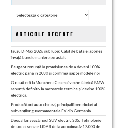
Categorii
ARTICOLE RECENTE
Isuzu D-Max 2026 sub lupă: Calul de bătaie japonez
învață bunele maniere pe asfalt
Peugeot renunță la promisiunea de a deveni 100%
electric până în 2030 și confirmă șapte modele noi
O nouă eră la Munchen: Cea mai veche fabrică BMW
renunță definitiv la motoarele termice și devine 100%
electrică
Producătorii auto chinezi, principalii beneficiari ai
subvenților guvernamentale EV din Germania
Deepal lansează noul SUV electric S05: Tehnologie
de top și senzor LiDAR de la aproximativ 17.000 de