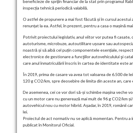
beneficieze de sprijin financiar de la stat prin programul Rab
inspecția tehnică periodică valabilă.
O astfel de propunere a mai fost făcută și în cursul acestui a
renunțat la ea. Astfel, în prezent, pentru a casa o mașină ma
Potrivit proiectului legislativ, anul viitor vor putea fi casate,
autoturisme, microbuze, autoutilitare ușoare sau autospecial
noastră și să aibă cel puțin componentele esențiale, respecti
electronice de gestionare a funcţiilor autovehiculului şi cata
care anul înmatriculării înscris în cartea de identitate este an
În 2019, prima de casare va avea tot valoarea de 6.500 de lei
120 g CO2/km, spre deosebire de limita din aceste an, car
De asemenea, cei ce vor dori să-și schimbe mașina veche vor
cu un motor care nu generează mai mult de 96 g CO2/km și/
autovehicul nou cu motor hibrid. Așadar, în 2019, românii ca
lei.
Proiectul de act normativ nu se aplică momentan. Pentru a in
publicat în Monitorul Oficial.