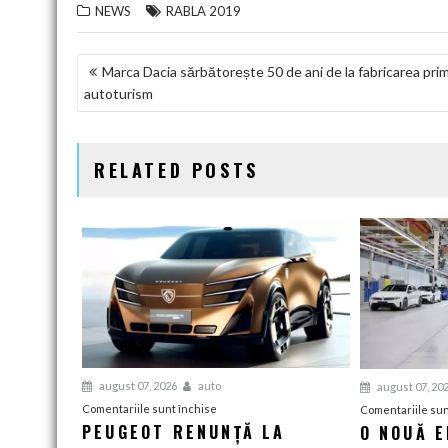
NEWS
RABLA 2019
NAVIGARE
Marca Dacia sărbătorește 50 de ani de la fabricarea prim
autoturism
ÎN
ARTICOLE
RELATED POSTS
august 07, 2026
auto
august 07, 20
pentru
Comentariile sunt închise
Comentariile sun
PEUGEOT RENUNȚĂ LA
O NOUĂ 
Peugeot