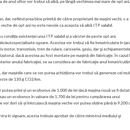
la de anul viitor vor trebui să aibă, pe lângă vechimea mai mare de opt ani,
n, dar, nefiind prea bine primită de către proprietarii de mașini vechi, s-a
i veche de opt ani nu este nevoie ca aceasta să aibă ITP valabil.
 cu condiția existenței unui ITP valabil și a vârstei de peste opt ani,
e/autospecializate uşoare. Acestea vor trebui să fie înmatriculate în țar
v motor, transmisie, tren de rulare, caroserie, şasiu, dar şi echipamentel
lizatorul, dacă acestea au fost montate pe mașină din fabricaţie. În cazul 
terior anului fabricaţiei, se va considera an de fabricaţie anul înmatriculări
, dar mașinile care se vor putea achiziționa vor trebui să genereze cel mul
e este de 130 g CO2/km.
 putea primi și un ecobonus de 1.000 de lei dacă mașina nouă va fi dota
sau un ecobonus în valoare de 1.700 de lei pentru cumpărarea unui
re vor dori să-și înlocuiască mașina veche vor putea obține până la 9.200 
tra în vigoare, acesta trebuie aprobat de către ministrul mediului şi