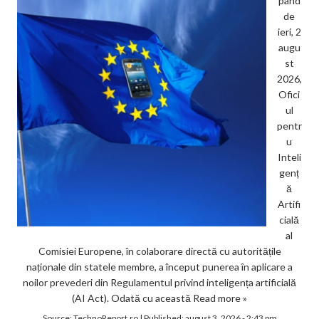
pând
de
ieri, 2
augu
st
2026,
Ofici
ul
pentr
u
Inteli
genț
ă
Artifi
cială
al
Comisiei Europene, în colaborare directă cu autoritățile
naționale din statele membre, a început punerea în aplicare a
noilor prevederi din Regulamentul privind inteligența artificială
(AI Act). Odată cu această
Read more »
Source:
TechnoReport.ro
|
Published:
august 3, 2026 - 2:43 pm