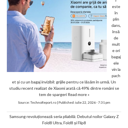
r
este
în
plin
dans,
însă
de
mult
e ori
bagaj
ele
vin la
pach
et și cu un bagaj invizibil: grijile pentru ce lăsăm în urmă. Un
studiu recent realizat de Xiaomi arată că 49% dintre români se
tem de spargeri
Read more »
Source:
TechnoReport.ro
|
Published:
iulie 22, 2026 - 7:31 pm
Samsung revoluționează seria pliabilă: Debutul noilor Galaxy Z
Fold8 Ultra, Fold8 și Flip8