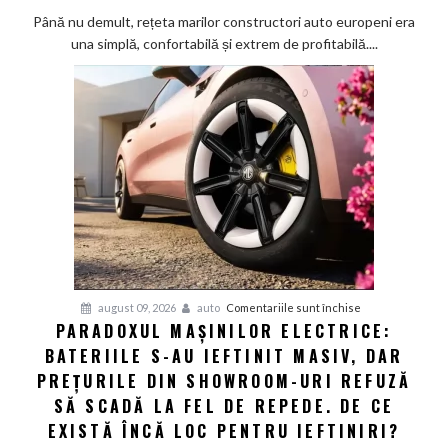
salvează
Până nu demult, rețeta marilor constructori auto europeni era
mașinile
una simplă, confortabilă și extrem de profitabilă....
electrice
din
Europa:
Cum
a
obligat
concurența
din
Asia
giganții
VW
și
pentru
august 09, 2026
auto
Comentariile sunt închise
Audi
PARADOXUL MAȘINILOR ELECTRICE:
Paradoxul
să
BATERIILE S-AU IEFTINIT MASIV, DAR
mașinilor
schimbe
electrice:
PREȚURILE DIN SHOWROOM-URI REFUZĂ
foaia
Bateriile
SĂ SCADĂ LA FEL DE REPEDE. DE CE
s-
EXISTĂ ÎNCĂ LOC PENTRU IEFTINIRI?
au