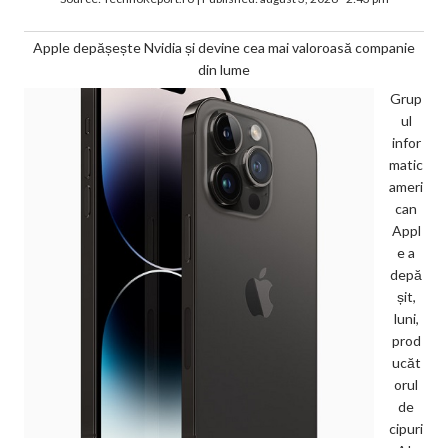
Apple depășește Nvidia și devine cea mai valoroasă companie
din lume
Grup
ul
infor
matic
ameri
can
Appl
e a
depă
șit,
luni,
prod
ucăt
orul
de
cipuri