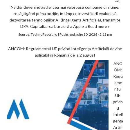
AI,
Nvidia, devenind astfel cea mai valoroasă companie din lume,
recâștigând prima poziție, în timp ce investitorii evaluează
dezvoltarea tehnologiilor AI (Inteligența Artificială), transmite
DPA. Capitalizarea bursieră a Apple a
Read more »
Source:
TechnoReport.ro
|
Published:
iulie 30, 2026 - 2:13 pm
ANCOM: Regulamentul UE privind Inteligența Artificială devine
aplicabil în România de la 2 august
ANC
OM:
Regu
lame
ntul
UE
privin
d
Inteli
gența
Artifi