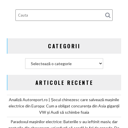
broșură:
ieftiniri?
Daimler
Truck
plânge
de
mila
miliardului
CATEGORII
de
euro
din
Categorii
amenzile
CO2
ARTICOLE RECENTE
Analiză Autoreport.ro | Șocul chinezesc care salvează mașinile
electrice din Europa: Cum a obligat concurența din Asia giganții
VW și Audi să schimbe foaia
Paradoxul mașinilor electrice: Bateriile s-au ieftinit masiv, dar
prețurile din showroom-uri refuză să scadă la fel de repede. De