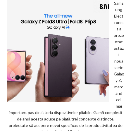
Sams
ung
Elect
ronic
s a
preze
ntat
astăz
i
noua
serie
Galax
y Z,
marc
ând
cel
mai
important pas din istoria dispozitivelor pliabile. Gamă completă
de anul acesta aduce pe piață trei concepte distincte,
proiectate să acopere nevoi specifice: de la productivitatea de