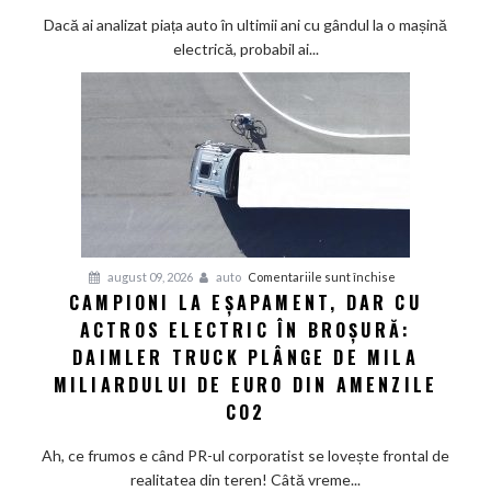
ieftinit
Dacă ai analizat piața auto în ultimii ani cu gândul la o mașină
masiv,
electrică, probabil ai...
dar
prețurile
din
showroom-
uri
refuză
să
scadă
la
pentru
august 09, 2026
auto
Comentariile sunt închise
fel
CAMPIONI LA EȘAPAMENT, DAR CU
Campioni
de
ACTROS ELECTRIC ÎN BROȘURĂ:
la
repede.
eșapament,
DAIMLER TRUCK PLÂNGE DE MILA
De
dar
ce
MILIARDULUI DE EURO DIN AMENZILE
cu
există
CO2
Actros
încă
electric
loc
Ah, ce frumos e când PR-ul corporatist se lovește frontal de
în
pentru
realitatea din teren! Câtă vreme...