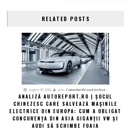
RELATED POSTS
pentru
august 09, 2026
auto
Comentariile sunt închise
ANALIZĂ AUTOREPORT.RO | ȘOCUL
Analiză
CHINEZESC CARE SALVEAZĂ MAȘINILE
Autoreport.ro
|
ELECTRICE DIN EUROPA: CUM A OBLIGAT
Șocul
CONCURENȚA DIN ASIA GIGANȚII VW ȘI
chinezesc
AUDI SĂ SCHIMBE FOAIA
care