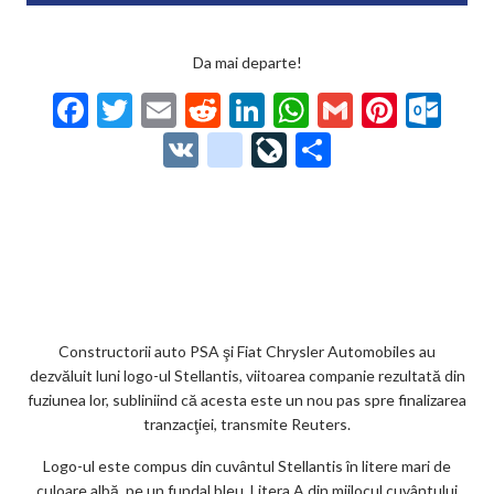
Da mai departe!
F
T
E
R
Li
W
G
Pi
O
ac
w
m
e
n
h
m
nt
ut
V
g
Li
P
e
itt
ai
d
ke
at
ai
er
lo
K
o
ve
ar
b
er
l
di
dI
s
l
es
o
o
Jo
ta
o
t
n
A
t
k.
gl
ur
je
o
p
co
e_
n
az
k
p
m
b
al
ă
o
Constructorii auto PSA şi Fiat Chrysler Automobiles au
dezvăluit luni logo-ul Stellantis, viitoarea companie rezultată din
o
fuziunea lor, subliniind că acesta este un nou pas spre finalizarea
k
tranzacţiei, transmite Reuters.
m
Logo-ul este compus din cuvântul Stellantis în litere mari de
culoare albă, pe un fundal bleu. Litera A din mijlocul cuvântului