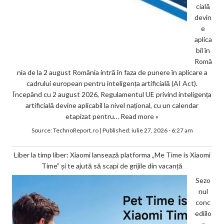
cială
devin
e
aplica
bil în
Româ
nia de la 2 august România intră în faza de punere în aplicare a
cadrului european pentru inteligența artificială (AI Act).
Începând cu 2 august 2026, Regulamentul UE privind inteligența
artificială devine aplicabil la nivel național, cu un calendar
etapizat pentru…
Read more »
Source:
TechnoReport.ro
|
Published:
iulie 27, 2026 - 6:27 am
Liber la timp liber: Xiaomi lansează platforma „Me Time is Xiaomi
Time” și te ajută să scapi de grijile din vacanță
Sezo
nul
conc
ediilo