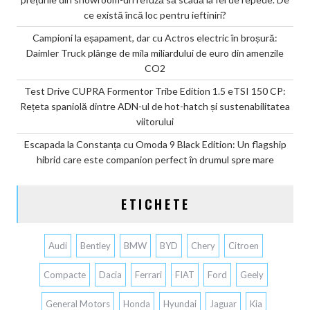
ce există încă loc pentru ieftiniri?
Campioni la eșapament, dar cu Actros electric în broșură:
Daimler Truck plânge de mila miliardului de euro din amenzile
CO2
Test Drive CUPRA Formentor Tribe Edition 1.5 eTSI 150 CP:
Rețeta spaniolă dintre ADN-ul de hot-hatch și sustenabilitatea
viitorului
Escapada la Constanța cu Omoda 9 Black Edition: Un flagship
hibrid care este companion perfect în drumul spre mare
ETICHETE
Audi
Bentley
BMW
BYD
Chery
Citroen
Compacte
Dacia
Ferrari
FIAT
Ford
Geely
General Motors
Honda
Hyundai
Jaguar
Kia