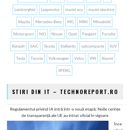
Lamborghini
Leapmotor
masini eco
masini electrice
Mazda
Mercedes-Benz
MG
MINI
Mitsubishi
Motorsport
NIO
Nissan
Opel
Peugeot
Porsche
Renault
SAIC
Skoda
Stellantis
subcompacte
SUV
Tesla
Toyota
Volkswagen
Volvo
VW
Xiaomi
XPENG
STIRI DIN IT – TECHNOREPORT.RO
Regulamentul privind IA intră într-o nouă etapă: Noile cerințe
de transparență ale UE au intrat oficial în vigoare
Înce