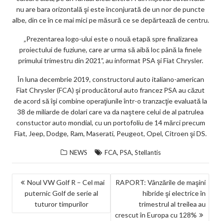
ar
nu are bara orizontală şi este înconjurată de un nor de puncte
ks
albe, din ce în ce mai mici pe măsură ce se depărtează de centru.
„Prezentarea logo-ului este o nouă etapă spre finalizarea
proiectului de fuziune, care ar urma să aibă loc până la finele
primului trimestru din 2021”, au informat PSA şi Fiat Chrysler.
În luna decembrie 2019, constructorul auto italiano-american
Fiat Chrysler (FCA) şi producătorul auto francez PSA au căzut
de acord să îşi combine operaţiunile într-o tranzacţie evaluată la
38 de miliarde de dolari care va da naştere celui de al patrulea
constuctor auto mondial, cu un portofoliu de 14 mărci precum
Fiat, Jeep, Dodge, Ram, Maserati, Peugeot, Opel, Citroen şi DS.
,
,
NEWS
FCA
PSA
Stellantis
NAVIGARE
Noul VW Golf R – Cel mai
RAPORT: Vânzările de maşini
puternic Golf de serie al
hibride şi electrice în
ÎN
tuturor timpurilor
trimestrul al treilea au
ARTICOLE
crescut în Europa cu 128%