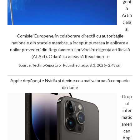
genț
ă
Artifi
cială
al
Comisiei Europene, în colaborare directă cu autoritățile
naționale din statele membre, a început punerea în aplicare a
noilor prevederi din Regulamentul privind inteligența artificială
(AI Act). Odată cu această
Read more »
Source:
TechnoReport.ro
|
Published:
august 3, 2026 - 2:43 pm
Apple depășește Nvidia și devine cea mai valoroasă companie
din lume
Grup
ul
infor
matic
ameri
can
Appl