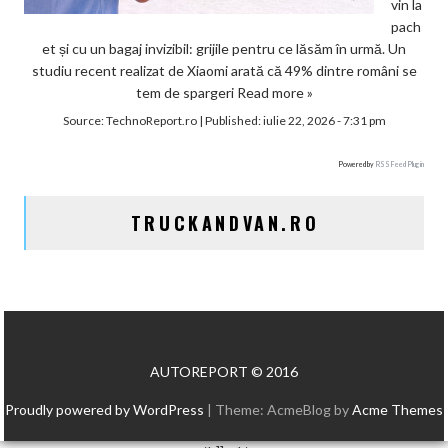
vin la
pach
et și cu un bagaj invizibil: grijile pentru ce lăsăm în urmă. Un
studiu recent realizat de Xiaomi arată că 49% dintre români se
tem de spargeri
Read more »
Source:
TechnoReport.ro
|
Published:
iulie 22, 2026 - 7:31 pm
Powered by
RSS Feed Plugin
TRUCKANDVAN.RO
AUTOREPORT © 2016
Proudly powered by WordPress
|
Theme: AcmeBlog by
Acme Themes