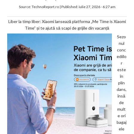
Source:
TechnoReport.ro
|
Published:
iulie 27, 2026 - 6:27 am
Liber la timp liber: Xiaomi lansează platforma „Me Time is Xiaomi
Time” și te ajută să scapi de grijile din vacanță
Sezo
nul
conc
ediilo
r
este
în
plin
dans,
însă
de
mult
e ori
bagaj
ele