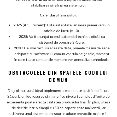
stabilizarea și rafinarea sistemului.
Calendarul lansărilor:
2026 (Anul curent):
Este așteptată lansarea primei versiuni
oficiale de lucru (v1.0).
2028:
Va fi anunțat primul automobil echipat oficial cu
sistemul de operare S-Core.
2030:
Cel mai târziu la această dată, primele mașini de serie
echipate cu software-ul comun vor rula pe șosele, moment
în care toate companiile membre vor generaliza tehnologia.
OBSTACOLELE DIN SPATELE CODULUI
COMUN
Deși planul sună ideal, implementarea nu este lipsită de riscuri.
Să pui la un loc resurse și ingineri cu niveluri complet diferite de
experiență poate afecta calitatea produsului final. În plus, viteza
de decizie într-o alianță cu 50 de capete este mai lentă, iar
utilizarea unui sistem open-source aduce provocări majore în