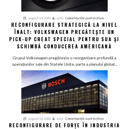
voie
pentru
august 10, 2026
auto
Comentariile sunt închise
RECONFIGURARE STRATEGICĂ LA NIVEL
Reconfigurare
ÎNALT: VOLKSWAGEN PREGĂTEȘTE UN
strategică
la
PICK-UP CREAT SPECIAL PENTRU SUA ȘI
nivel
SCHIMBĂ CONDUCEREA AMERICANĂ
înalt:
Volkswagen
Grupul Volkswagen pregătește o reorganizare profundă a
pregătește
operațiunilor sale din Statele Unite, parte a planului global...
un
pick-
up
creat
special
pentru
SUA
și
pentru
august 10, 2026
auto
Comentariile sunt închise
schimbă
RECONFIGURARE DE FORȚE ÎN INDUSTRIA
Reconfigurare
conducerea