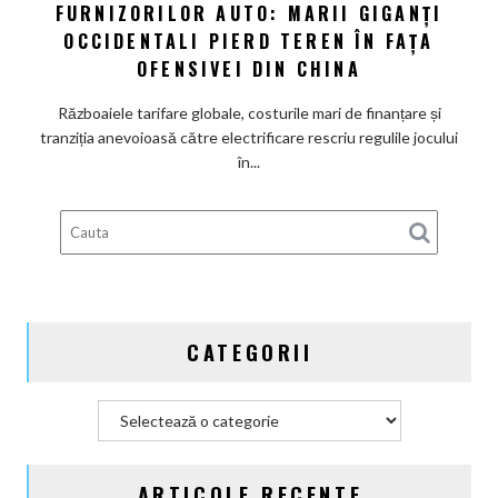
FURNIZORILOR AUTO: MARII GIGANȚI
de
americană
forțe
OCCIDENTALI PIERD TEREN ÎN FAȚA
în
OFENSIVEI DIN CHINA
industria
furnizorilor
Războaiele tarifare globale, costurile mari de finanțare și
auto:
tranziția anevoioasă către electrificare rescriu regulile jocului
Marii
în...
giganți
occidentali
pierd
teren
în
fața
ofensivei
CATEGORII
din
China
Categorii
ARTICOLE RECENTE