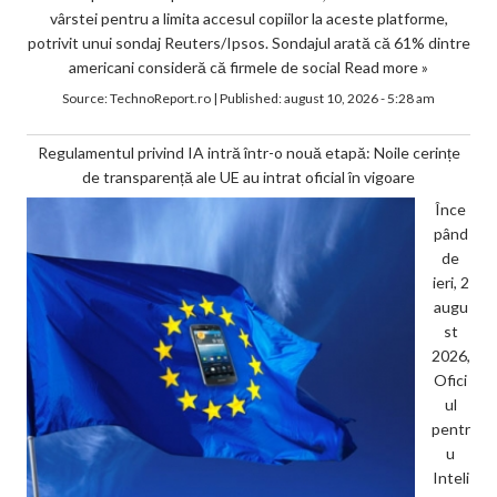
vârstei pentru a limita accesul copiilor la aceste platforme,
potrivit unui sondaj Reuters/Ipsos. Sondajul arată că 61% dintre
americani consideră că firmele de social
Read more »
Source:
TechnoReport.ro
|
Published:
august 10, 2026 - 5:28 am
Regulamentul privind IA intră într-o nouă etapă: Noile cerințe
de transparență ale UE au intrat oficial în vigoare
Înce
pând
de
ieri, 2
augu
st
2026,
Ofici
ul
pentr
u
Inteli