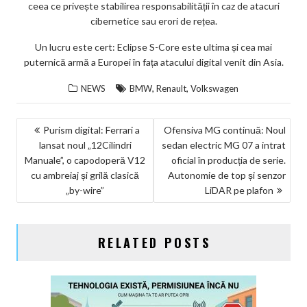
ceea ce privește stabilirea responsabilității în caz de atacuri
cibernetice sau erori de rețea.
Un lucru este cert: Eclipse S-Core este ultima și cea mai
puternică armă a Europei în fața atacului digital venit din Asia.
,
,
NEWS
BMW
Renault
Volkswagen
NAVIGARE
Purism digital: Ferrari a
Ofensiva MG continuă: Noul
lansat noul „12Cilindri
sedan electric MG 07 a intrat
ÎN
Manuale”, o capodoperă V12
oficial în producția de serie.
ARTICOLE
cu ambreiaj și grilă clasică
Autonomie de top și senzor
„by-wire”
LiDAR pe plafon
RELATED POSTS