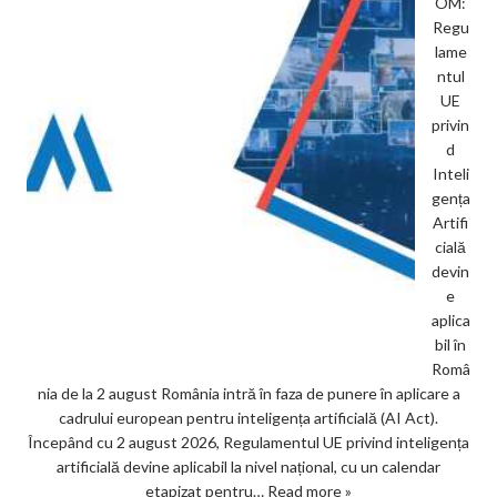
OM:
Regu
lame
ntul
UE
privin
d
Inteli
gența
Artifi
cială
devin
e
aplica
bil în
Româ
nia de la 2 august România intră în faza de punere în aplicare a
cadrului european pentru inteligența artificială (AI Act).
Începând cu 2 august 2026, Regulamentul UE privind inteligența
artificială devine aplicabil la nivel național, cu un calendar
etapizat pentru…
Read more »