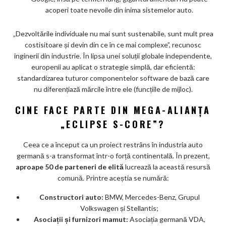
acoperi toate nevoile din inima sistemelor auto.
„Dezvoltările individuale nu mai sunt sustenabile, sunt mult prea
costisitoare și devin din ce în ce mai complexe”, recunosc
inginerii din industrie. În lipsa unei soluții globale independente,
europenii au aplicat o strategie simplă, dar eficientă:
standardizarea tuturor componentelor software de bază care
nu diferențiază mărcile între ele (funcțiile de mijloc).
CINE FACE PARTE DIN MEGA-ALIANȚA
„ECLIPSE S-CORE”?
Ceea ce a început ca un proiect restrâns în industria auto
germană s-a transformat într-o forță continentală. În prezent,
aproape 50 de parteneri de elită
lucrează la această resursă
comună. Printre aceștia se numără:
Constructori auto:
BMW, Mercedes-Benz, Grupul
Volkswagen și Stellantis;
Asociații și furnizori mamut:
Asociația germană VDA,