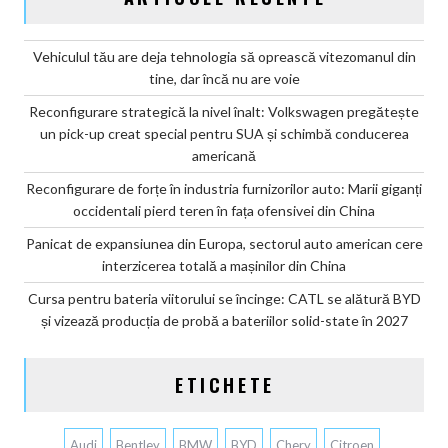
Vehiculul tău are deja tehnologia să oprească vitezomanul din
tine, dar încă nu are voie
Reconfigurare strategică la nivel înalt: Volkswagen pregătește
un pick-up creat special pentru SUA și schimbă conducerea
americană
Reconfigurare de forțe în industria furnizorilor auto: Marii giganți
occidentali pierd teren în fața ofensivei din China
Panicat de expansiunea din Europa, sectorul auto american cere
interzicerea totală a mașinilor din China
Cursa pentru bateria viitorului se încinge: CATL se alătură BYD
și vizează producția de probă a bateriilor solid-state în 2027
ETICHETE
Audi
Bentley
BMW
BYD
Chery
Citroen