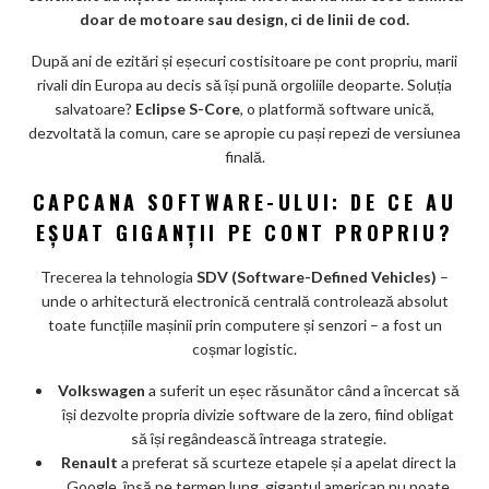
k
doar de motoare sau design, ci de linii de cod.
m
După ani de ezitări și eșecuri costisitoare pe cont propriu, marii
ar
rivali din Europa au decis să își pună orgoliile deoparte. Soluția
ks
salvatoare?
Eclipse S-Core
, o platformă software unică,
dezvoltată la comun, care se apropie cu pași repezi de versiunea
finală.
CAPCANA SOFTWARE-ULUI: DE CE AU
EȘUAT GIGANȚII PE CONT PROPRIU?
Trecerea la tehnologia
SDV (Software-Defined Vehicles)
–
unde o arhitectură electronică centrală controlează absolut
toate funcțiile mașinii prin computere și senzori – a fost un
coșmar logistic.
Volkswagen
a suferit un eșec răsunător când a încercat să
își dezvolte propria divizie software de la zero, fiind obligat
să își regândească întreaga strategie.
Renault
a preferat să scurteze etapele și a apelat direct la
Google, însă pe termen lung, gigantul american nu poate