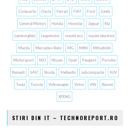
Compacte
Dacia
Ferrari
FIAT
Ford
Geely
General Motors
Honda
Hyundai
Jaguar
Kia
Lamborghini
Leapmotor
masini eco
masini electrice
Mazda
Mercedes-Benz
MG
MINI
Mitsubishi
Motorsport
NIO
Nissan
Opel
Peugeot
Porsche
Renault
SAIC
Skoda
Stellantis
subcompacte
SUV
Tesla
Toyota
Volkswagen
Volvo
VW
Xiaomi
XPENG
STIRI DIN IT – TECHNOREPORT.RO