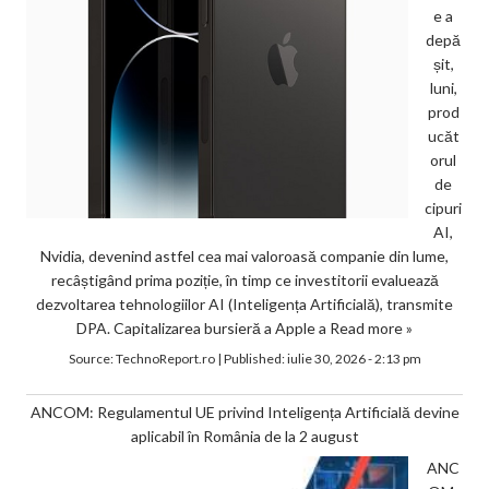
e a
depă
șit,
luni,
prod
ucăt
orul
de
cipuri
AI,
Nvidia, devenind astfel cea mai valoroasă companie din lume,
recâștigând prima poziție, în timp ce investitorii evaluează
dezvoltarea tehnologiilor AI (Inteligența Artificială), transmite
DPA. Capitalizarea bursieră a Apple a
Read more »
Source:
TechnoReport.ro
|
Published:
iulie 30, 2026 - 2:13 pm
ANCOM: Regulamentul UE privind Inteligența Artificială devine
aplicabil în România de la 2 august
ANC