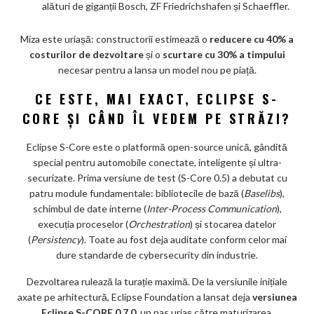
alături de giganții Bosch, ZF Friedrichshafen și Schaeffler.
Miza este uriașă: constructorii estimează o
reducere cu 40% a
costurilor de dezvoltare
și o
scurtare cu 30% a timpului
necesar pentru a lansa un model nou pe piață.
CE ESTE, MAI EXACT, ECLIPSE S-
CORE ȘI CÂND ÎL VEDEM PE STRĂZI?
Eclipse S-Core este o platformă open-source unică, gândită
special pentru automobile conectate, inteligente și ultra-
securizate. Prima versiune de test (S-Core 0.5) a debutat cu
patru module fundamentale: bibliotecile de bază (
Baselibs
),
schimbul de date interne (
Inter-Process Communication
),
execuția proceselor (
Orchestration
) și stocarea datelor
(
Persistency
). Toate au fost deja auditate conform celor mai
dure standarde de cybersecurity din industrie.
Dezvoltarea rulează la turație maximă. De la versiunile inițiale
axate pe arhitectură, Eclipse Foundation a lansat deja
versiunea
Eclipse S-CORE 0.7.0
, un pas uriaș către maturizarea,