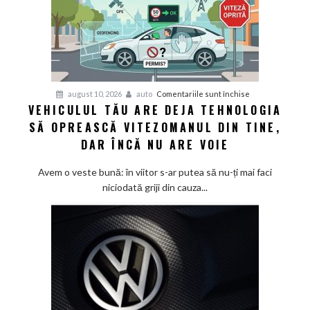
pentru
august 10, 2026
auto
Comentariile sunt închise
VEHICULUL TĂU ARE DEJA TEHNOLOGIA
Vehiculul
SĂ OPREASCĂ VITEZOMANUL DIN TINE,
tău
are
DAR ÎNCĂ NU ARE VOIE
deja
tehnologia
Avem o veste bună: în viitor s-ar putea să nu-ți mai faci
să
niciodată griji din cauza...
oprească
vitezomanul
din
tine,
dar
încă
nu
are