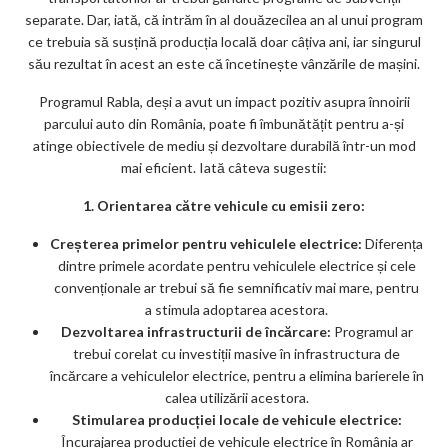
separate. Dar, iată, că intrăm în al douăzecilea an al unui program
ce trebuia să susțină producția locală doar câțiva ani, iar singurul
său rezultat în acest an este că încetinește vânzările de mașini.
Programul Rabla, deși a avut un impact pozitiv asupra înnoirii
parcului auto din România, poate fi îmbunătățit pentru a-și
atinge obiectivele de mediu și dezvoltare durabilă într-un mod
mai eficient. Iată câteva sugestii:
1. Orientarea către vehicule cu emisii zero:
Creșterea primelor pentru vehiculele electrice:
Diferența
dintre primele acordate pentru vehiculele electrice și cele
convenționale ar trebui să fie semnificativ mai mare, pentru
a stimula adoptarea acestora.
Dezvoltarea infrastructurii de încărcare:
Programul ar
trebui corelat cu investiții masive în infrastructura de
încărcare a vehiculelor electrice, pentru a elimina barierele în
calea utilizării acestora.
Stimularea producției locale de vehicule electrice:
Încurajarea producției de vehicule electrice în România ar