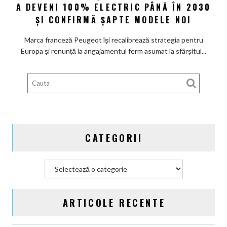
A DEVENI 100% ELECTRIC PÂNĂ ÎN 2030
renunță
la
ȘI CONFIRMĂ ȘAPTE MODELE NOI
promisiunea
de
Marca franceză Peugeot își recalibrează strategia pentru
a
Europa și renunță la angajamentul ferm asumat la sfârșitul...
deveni
100%
electric
până
în
2030
și
CATEGORII
confirmă
șapte
modele
Categorii
noi
ARTICOLE RECENTE