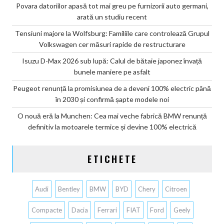
Povara datoriilor apasă tot mai greu pe furnizorii auto germani,
arată un studiu recent
Tensiuni majore la Wolfsburg: Familiile care controlează Grupul
Volkswagen cer măsuri rapide de restructurare
Isuzu D-Max 2026 sub lupă: Calul de bătaie japonez învață
bunele maniere pe asfalt
Peugeot renunță la promisiunea de a deveni 100% electric până
în 2030 și confirmă șapte modele noi
O nouă eră la Munchen: Cea mai veche fabrică BMW renunță
definitiv la motoarele termice și devine 100% electrică
ETICHETE
Audi
Bentley
BMW
BYD
Chery
Citroen
Compacte
Dacia
Ferrari
FIAT
Ford
Geely