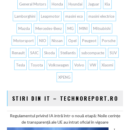
General Motors
Honda
Hyundai
Jaguar
Kia
Lamborghini
Leapmotor
masini eco
masini electrice
Mazda
Mercedes-Benz
MG
MINI
Mitsubishi
Motorsport
NIO
Nissan
Opel
Peugeot
Porsche
Renault
SAIC
Skoda
Stellantis
subcompacte
SUV
Tesla
Toyota
Volkswagen
Volvo
VW
Xiaomi
XPENG
STIRI DIN IT – TECHNOREPORT.RO
Regulamentul privind IA intră într-o nouă etapă: Noile cerințe
de transparență ale UE au intrat oficial în vigoare