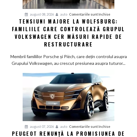
pentru
august 08, 2026
auto
Comentariile sunt închise
TENSIUNI MAJORE LA WOLFSBURG:
Tensiuni
FAMILIILE CARE CONTROLEAZĂ GRUPUL
majore
la
VOLKSWAGEN CER MĂSURI RAPIDE DE
Wolfsburg:
RESTRUCTURARE
Familiile
care
Membrii familiilor Porsche și Piëch, care dețin controlul asupra
controlează
Grupului Volkswagen, au crescut presiunea asupra tuturor...
Grupul
Volkswagen
cer
măsuri
rapide
de
restructurare
pentru
august 07, 2026
auto
Comentariile sunt închise
PEUGEOT RENUNȚĂ LA PROMISIUNEA DE
Peugeot