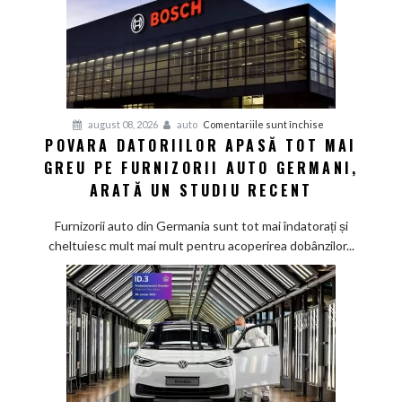
pentru
august 08, 2026
auto
Comentariile sunt închise
POVARA DATORIILOR APASĂ TOT MAI
Povara
GREU PE FURNIZORII AUTO GERMANI,
datoriilor
apasă
ARATĂ UN STUDIU RECENT
tot
mai
Furnizorii auto din Germania sunt tot mai îndatorați și
greu
cheltuiesc mult mai mult pentru acoperirea dobânzilor...
pe
furnizorii
auto
germani,
arată
un
studiu
recent