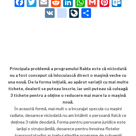
F
T
E
R
Li
W
G
Pi
O
ac
w
m
e
n
h
m
nt
ut
V
g
Li
P
e
itt
ai
d
ke
at
ai
er
lo
K
o
ve
ar
b
er
l
di
dI
s
l
es
o
o
Jo
ta
o
t
n
A
t
k.
gl
ur
je
o
p
co
e_
n
az
k
p
m
b
al
ă
o
Principala problemă a programului Rabla este că niciodată
nu a fost conceput să înlocuiască direct o mașină veche cu
o
una nouă. De la forma inițială, au apărut variații cu mai multe
k
tichete, dealerii se puteau înscrie, iar unii puteau să culeagă
3 tichete pentru a obține o reducere mai mare la o mașină
m
nouă.
ar
În această formă, mai mult s-a încurajat specula cu mașini
radiate, deoarece niciodată nu am întâlnit o persoană fizică ce
ks
deținea 3 rable deodată. Forma pentru persoane juridice este
iarăși o struțocămilă, deoarece pentru înnoirea flotelor
transportatorilor ar trebui gândite programe de subvenții