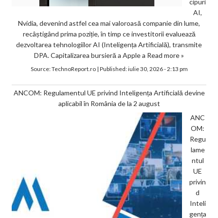
cipuri
AI,
Nvidia, devenind astfel cea mai valoroasă companie din lume,
recâștigând prima poziție, în timp ce investitorii evaluează
dezvoltarea tehnologiilor AI (Inteligența Artificială), transmite
DPA. Capitalizarea bursieră a Apple a
Read more »
Source:
TechnoReport.ro
|
Published:
iulie 30, 2026 - 2:13 pm
ANCOM: Regulamentul UE privind Inteligența Artificială devine
aplicabil în România de la 2 august
ANC
OM:
Regu
lame
ntul
UE
privin
d
Inteli
gența