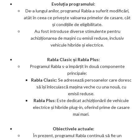
Evoluția programului:
De-a lungul anilor, programul Rabla a suferit modificări,
atât în ceea ce privește valoarea primelor de casare, cât
și condițiile de eligibilitate.
Au fost introduse diverse stimulente pentru
achiziționarea de mașini cu emisii reduse, inclusiv
vehicule hibride și electrice.
Rabla Clasic și Rabla Plus:
Programul Rabla s-a împărțit în două componente
principale:
Rabla Clasic:
Se adresează persoanelor care doresc
să își înlocuiască mașina veche cu una nouă, cu
emisii reduse.
Rabla Plus:
Este dedicat achiziționării de vehicule
electrice și hibride plug-in, oferind prime de casare
mai mari.
Obiectivele actuale:
În prezent, programul Rabla continuă să fie un