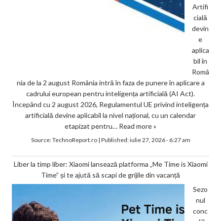
Artifi
cială
devin
e
aplica
bil în
Româ
nia de la 2 august România intră în faza de punere în aplicare a
cadrului european pentru inteligența artificială (AI Act).
Începând cu 2 august 2026, Regulamentul UE privind inteligența
artificială devine aplicabil la nivel național, cu un calendar
etapizat pentru…
Read more »
Source:
TechnoReport.ro
|
Published:
iulie 27, 2026 - 6:27 am
Liber la timp liber: Xiaomi lansează platforma „Me Time is Xiaomi
Time” și te ajută să scapi de grijile din vacanță
Sezo
nul
conc