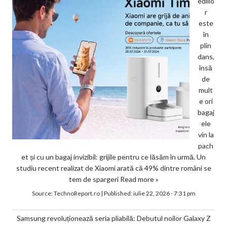
ediilo
r
este
în
plin
dans,
însă
de
mult
e ori
bagaj
ele
vin la
pach
et și cu un bagaj invizibil: grijile pentru ce lăsăm în urmă. Un
studiu recent realizat de Xiaomi arată că 49% dintre români se
tem de spargeri
Read more »
Source:
TechnoReport.ro
|
Published:
iulie 22, 2026 - 7:31 pm
Samsung revoluționează seria pliabilă: Debutul noilor Galaxy Z