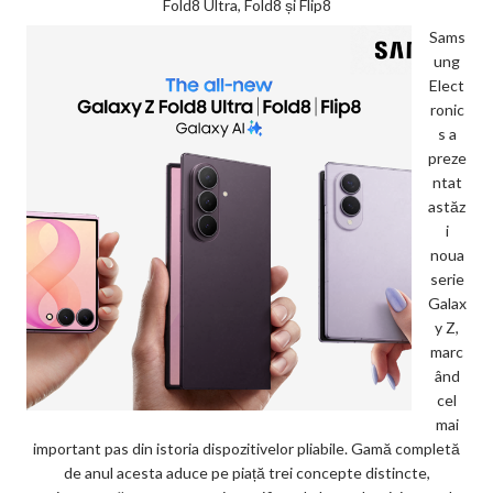
Fold8 Ultra, Fold8 și Flip8
Sams
ung
Elect
ronic
s a
preze
ntat
astăz
i
noua
serie
Galax
y Z,
marc
ând
cel
mai
important pas din istoria dispozitivelor pliabile. Gamă completă
de anul acesta aduce pe piață trei concepte distincte,