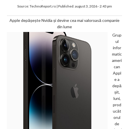
Source:
TechnoReport.ro
|
Published:
august 3, 2026 - 2:43 pm
Apple depășește Nvidia și devine cea mai valoroasă companie
din lume
Grup
ul
infor
matic
ameri
can
Appl
e a
depă
șit,
luni,
prod
ucăt
orul
de