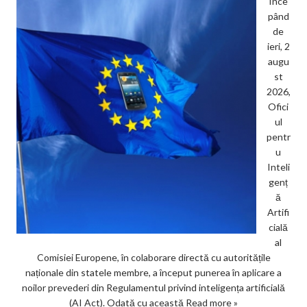
Înce
pând
de
ieri, 2
augu
st
2026,
Ofici
ul
pentr
u
Inteli
genț
ă
Artifi
cială
al
Comisiei Europene, în colaborare directă cu autoritățile
naționale din statele membre, a început punerea în aplicare a
noilor prevederi din Regulamentul privind inteligența artificială
(AI Act). Odată cu această
Read more »