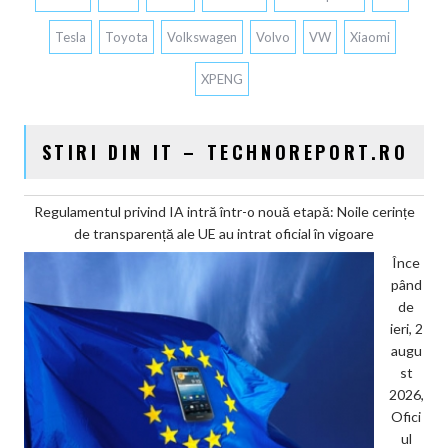
Tesla
Toyota
Volkswagen
Volvo
VW
Xiaomi
XPENG
STIRI DIN IT – TECHNOREPORT.RO
Regulamentul privind IA intră într-o nouă etapă: Noile cerințe
de transparență ale UE au intrat oficial în vigoare
Înce
pând
de
ieri, 2
augu
st
2026,
Ofici
ul