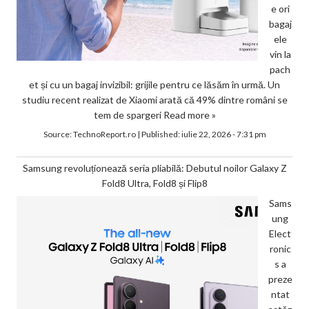
e ori
bagaj
ele
vin la
pach
et și cu un bagaj invizibil: grijile pentru ce lăsăm în urmă. Un
studiu recent realizat de Xiaomi arată că 49% dintre români se
tem de spargeri
Read more »
Source:
TechnoReport.ro
|
Published:
iulie 22, 2026 - 7:31 pm
Samsung revoluționează seria pliabilă: Debutul noilor Galaxy Z
Fold8 Ultra, Fold8 și Flip8
Sams
ung
Elect
ronic
s a
preze
ntat