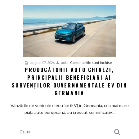
veche
fabrică
BMW
renunță
definitiv
la
motoarele
termice
și
pentru
august 07, 2026
auto
Comentariile sunt închise
devine
PRODUCĂTORII AUTO CHINEZI,
Producătorii
100%
PRINCIPALII BENEFICIARI AI
auto
electrică
chinezi,
SUBVENȚILOR GUVERNAMENTALE EV DIN
principalii
GERMANIA
beneficiari
ai
Vânzările de vehicule electrice (EV) în Germania, cea mai mare
subvenților
piața auto europeană, au crescut semnificativ...
guvernamentale
EV
din
Germania