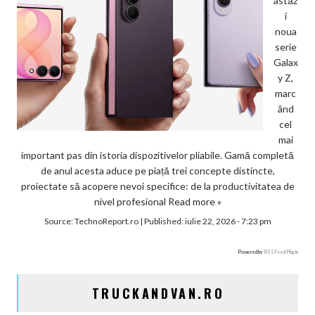
astăz
i
noua
serie
Galax
y Z,
marc
ând
cel
mai
important pas din istoria dispozitivelor pliabile. Gamă completă
de anul acesta aduce pe piață trei concepte distincte,
proiectate să acopere nevoi specifice: de la productivitatea de
nivel profesional
Read more »
Source:
TechnoReport.ro
|
Published:
iulie 22, 2026 - 7:23 pm
Powered by
RSS Feed Plugin
TRUCKANDVAN.RO