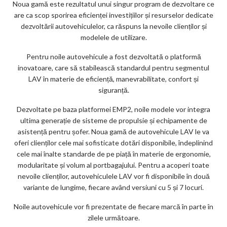
ks
Noua gamă este rezultatul unui singur program de dezvoltare ce
are ca scop sporirea eficienței investițiilor și resurselor dedicate
dezvoltării autovehiculelor, ca răspuns la nevoile clienților și
modelele de utilizare.
Pentru noile autovehicule a fost dezvoltată o platformă
inovatoare, care să stabilească standardul pentru segmentul
LAV în materie de eficiență, manevrabilitate, confort și
siguranță.
Dezvoltate pe baza platformei EMP2, noile modele vor integra
ultima generație de sisteme de propulsie și echipamente de
asistență pentru șofer. Noua gamă de autovehicule LAV le va
oferi clienților cele mai sofisticate dotări disponibile, îndeplinind
cele mai înalte standarde de pe piață în materie de ergonomie,
modularitate și volum al portbagajului. Pentru a acoperi toate
nevoile clienților, autovehiculele LAV vor fi disponibile în două
variante de lungime, fiecare având versiuni cu 5 și 7 locuri.
Noile autovehicule vor fi prezentate de fiecare marcă în parte în
zilele următoare.