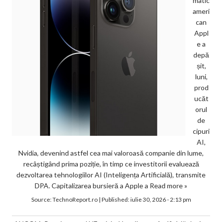
matic
ameri
can
Appl
e a
depă
șit,
luni,
prod
ucăt
orul
de
cipuri
AI,
Nvidia, devenind astfel cea mai valoroasă companie din lume,
recâștigând prima poziție, în timp ce investitorii evaluează
dezvoltarea tehnologiilor AI (Inteligența Artificială), transmite
DPA. Capitalizarea bursieră a Apple a
Read more »
Source:
TechnoReport.ro
|
Published:
iulie 30, 2026 - 2:13 pm