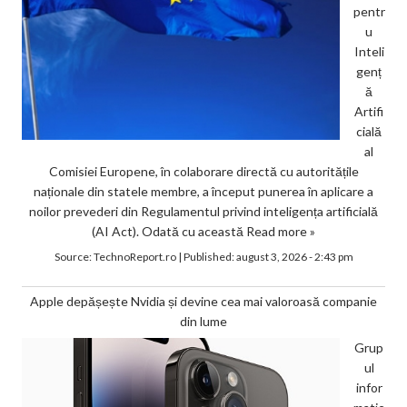
pentr
u
Inteli
genț
ă
Artifi
cială
al
Comisiei Europene, în colaborare directă cu autoritățile
naționale din statele membre, a început punerea în aplicare a
noilor prevederi din Regulamentul privind inteligența artificială
(AI Act). Odată cu această
Read more »
Source:
TechnoReport.ro
|
Published:
august 3, 2026 - 2:43 pm
Apple depășește Nvidia și devine cea mai valoroasă companie
din lume
Grup
ul
infor