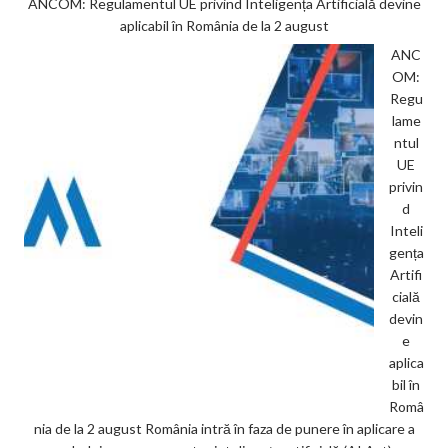
ANCOM: Regulamentul UE privind Inteligența Artificială devine
aplicabil în România de la 2 august
ANC
OM:
Regu
lame
ntul
UE
privin
d
Inteli
gența
Artifi
cială
devin
e
aplica
bil în
Româ
nia de la 2 august România intră în faza de punere în aplicare a