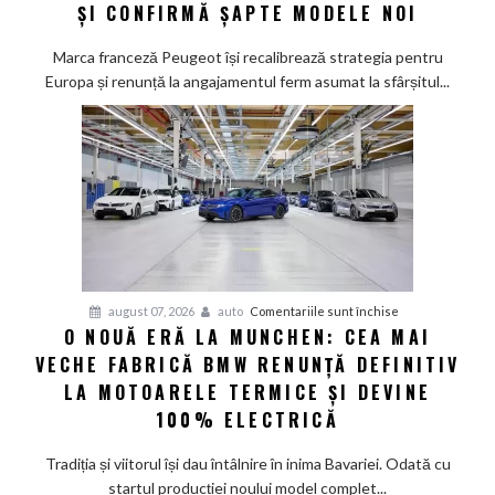
la
ȘI CONFIRMĂ ȘAPTE MODELE NOI
promisiunea
de
Marca franceză Peugeot își recalibrează strategia pentru
a
Europa și renunță la angajamentul ferm asumat la sfârșitul...
deveni
100%
electric
până
în
2030
și
confirmă
șapte
pentru
august 07, 2026
auto
Comentariile sunt închise
modele
O NOUĂ ERĂ LA MUNCHEN: CEA MAI
O
noi
VECHE FABRICĂ BMW RENUNȚĂ DEFINITIV
nouă
eră
LA MOTOARELE TERMICE ȘI DEVINE
la
100% ELECTRICĂ
Munchen:
Cea
Tradiția și viitorul își dau întâlnire în inima Bavariei. Odată cu
mai
startul producției noului model complet...