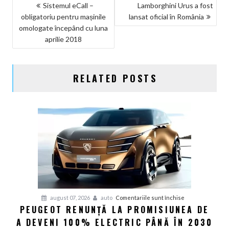
NAVIGARE
Sistemul eCall –
Lamborghini Urus a fost
obligatoriu pentru mașinile
lansat oficial în România
ÎN
omologate începând cu luna
ARTICOLE
aprilie 2018
RELATED POSTS
pentru
august 07, 2026
auto
Comentariile sunt închise
PEUGEOT RENUNȚĂ LA PROMISIUNEA DE
Peugeot
A DEVENI 100% ELECTRIC PÂNĂ ÎN 2030
renunță