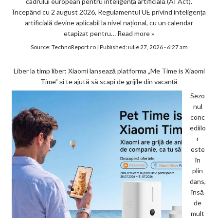
cadrului european pentru inteligența artificială (AI Act).
Începând cu 2 august 2026, Regulamentul UE privind inteligența
artificială devine aplicabil la nivel național, cu un calendar
etapizat pentru…
Read more »
Source:
TechnoReport.ro
|
Published:
iulie 27, 2026 - 6:27 am
Liber la timp liber: Xiaomi lansează platforma „Me Time is Xiaomi
Time” și te ajută să scapi de grijile din vacanță
Sezo
nul
conc
ediilo
r
este
în
plin
dans,
însă
de
mult