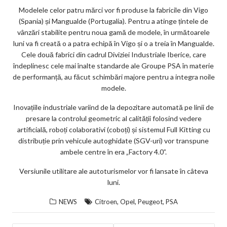
Modelele celor patru mărci vor fi produse la fabricile din Vigo
(Spania) și Mangualde (Portugalia). Pentru a atinge țintele de
vânzări stabilite pentru noua gamă de modele, în următoarele
luni va fi creată o a patra echipă în Vigo și o a treia în Mangualde.
Cele două fabrici din cadrul Diviziei Industriale Iberice, care
îndeplinesc cele mai înalte standarde ale Groupe PSA în materie
de performanță, au făcut schimbări majore pentru a integra noile
modele.
Inovațiile industriale variind de la depozitare automată pe linii de
presare la controlul geometric al calității folosind vedere
artificială, roboți colaborativi (coboți) și sistemul Full Kitting cu
distribuție prin vehicule autoghidate (SGV-uri) vor transpune
ambele centre în era „Factory 4.0”.
Versiunile utilitare ale autoturismelor vor fi lansate în câteva
luni.
,
,
,
NEWS
Citroen
Opel
Peugeot
PSA