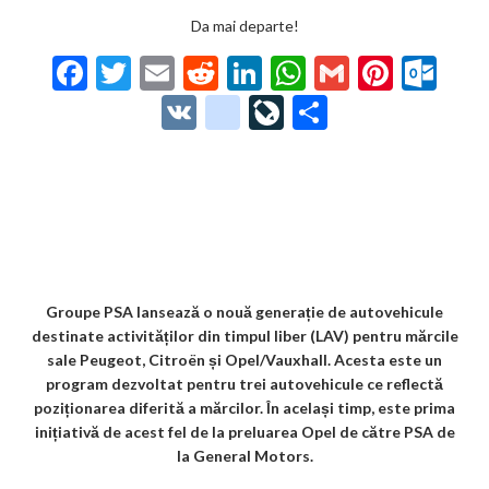
Da mai departe!
F
T
E
R
Li
W
G
Pi
O
ac
w
m
e
n
h
m
nt
ut
V
g
Li
P
e
itt
ai
d
ke
at
ai
er
lo
K
o
ve
ar
b
er
l
di
dI
s
l
es
o
o
Jo
ta
o
t
n
A
t
k.
gl
ur
je
o
p
co
e_
n
az
k
p
m
b
al
ă
o
Groupe PSA lansează o nouă generație de autovehicule
destinate activităților din timpul liber (LAV) pentru mărcile
o
sale Peugeot, Citroën și Opel/Vauxhall. Acesta este un
k
program dezvoltat pentru trei autovehicule ce reflectă
poziționarea diferită a mărcilor. În același timp, este prima
m
inițiativă de acest fel de la preluarea Opel de către PSA de
ar
la General Motors.