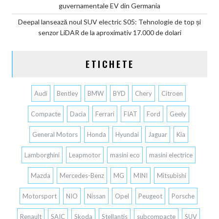
guvernamentale EV din Germania
Deepal lansează noul SUV electric S05: Tehnologie de top și
senzor LiDAR de la aproximativ 17.000 de dolari
ETICHETE
Audi
Bentley
BMW
BYD
Chery
Citroen
Compacte
Dacia
Ferrari
FIAT
Ford
Geely
General Motors
Honda
Hyundai
Jaguar
Kia
Lamborghini
Leapmotor
masini eco
masini electrice
Mazda
Mercedes-Benz
MG
MINI
Mitsubishi
Motorsport
NIO
Nissan
Opel
Peugeot
Porsche
Renault
SAIC
Skoda
Stellantis
subcompacte
SUV