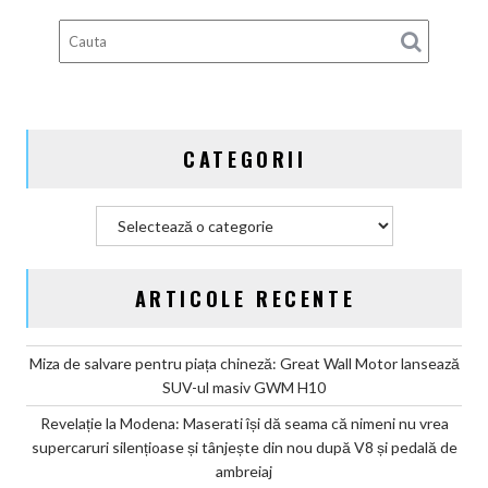
pe
benzină
a
ajuns
un
simplu
CATEGORII
calmant
psihologic
pentru
Categorii
cumpărători
ARTICOLE RECENTE
Miza de salvare pentru piața chineză: Great Wall Motor lansează
SUV-ul masiv GWM H10
Revelație la Modena: Maserati își dă seama că nimeni nu vrea
supercaruri silențioase și tânjește din nou după V8 și pedală de
ambreiaj