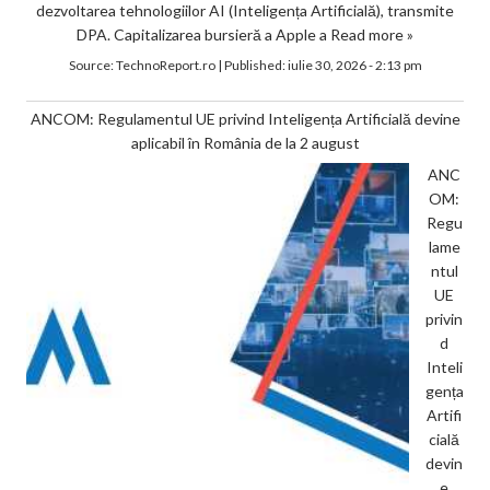
dezvoltarea tehnologiilor AI (Inteligența Artificială), transmite
DPA. Capitalizarea bursieră a Apple a
Read more »
Source:
TechnoReport.ro
|
Published:
iulie 30, 2026 - 2:13 pm
ANCOM: Regulamentul UE privind Inteligența Artificială devine
aplicabil în România de la 2 august
ANC
OM:
Regu
lame
ntul
UE
privin
d
Inteli
gența
Artifi
cială
devin
e