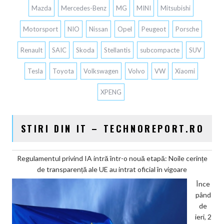
Mazda
Mercedes-Benz
MG
MINI
Mitsubishi
Motorsport
NIO
Nissan
Opel
Peugeot
Porsche
Renault
SAIC
Skoda
Stellantis
subcompacte
SUV
Tesla
Toyota
Volkswagen
Volvo
VW
Xiaomi
XPENG
STIRI DIN IT – TECHNOREPORT.RO
Regulamentul privind IA intră într-o nouă etapă: Noile cerințe
de transparență ale UE au intrat oficial în vigoare
Înce
pând
de
ieri, 2