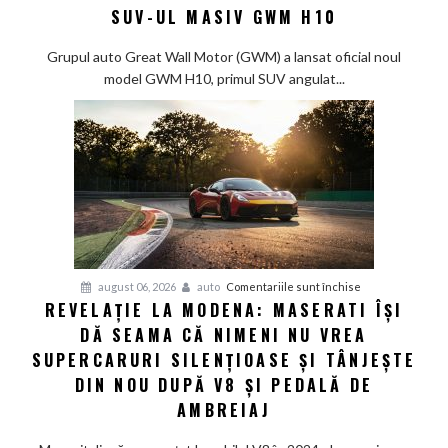
salvare
SUV-UL MASIV GWM H10
pentru
piața
Grupul auto Great Wall Motor (GWM) a lansat oficial noul
chineză:
model GWM H10, primul SUV angulat...
Great
Wall
Motor
lansează
SUV-
ul
masiv
GWM
H10
pentru
august 06, 2026
auto
Comentariile sunt închise
REVELAȚIE LA MODENA: MASERATI ÎȘI
Revelație
DĂ SEAMA CĂ NIMENI NU VREA
la
Modena:
SUPERCARURI SILENȚIOASE ȘI TÂNJEȘTE
Maserati
DIN NOU DUPĂ V8 ȘI PEDALĂ DE
își
AMBREIAJ
dă
seama