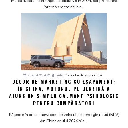
Marca italiană a renunțat la nobilul V8 în 2024, dar presiunea
că
internă crește de la o...
nimeni
nu
vrea
supercaruri
silențioase
și
tânjește
din
nou
după
V8
pentru
august 06, 2026
auto
Comentariile sunt închise
și
DECOR DE MARKETING CU EȘAPAMENT:
Decor
pedală
ÎN CHINA, MOTORUL PE BENZINĂ A
de
de
marketing
AJUNS UN SIMPLU CALMANT PSIHOLOGIC
ambreiaj
cu
PENTRU CUMPĂRĂTORI
eșapament:
În
Pășește în orice showroom de vehicule cu energie nouă (NEV)
China,
din China anului 2026 și ai...
motorul