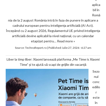
aplica
bil în
Româ
nia de la 2 august România intră în faza de punere în aplicare a
cadrului european pentru inteligența artificială (AI Act).
Începând cu 2 august 2026, Regulamentul UE privind inteligența
artificială devine aplicabil la nivel național, cu un calendar
etapizat pentru…
Read more »
Source:
TechnoReport.ro
|
Published:
iulie 27, 2026 - 6:27 am
Liber la timp liber: Xiaomi lansează platforma „Me Time is Xiaomi
Time” și te ajută să scapi de grijile din vacanță
Sezo
nul
conc
ediilo
r
este
în