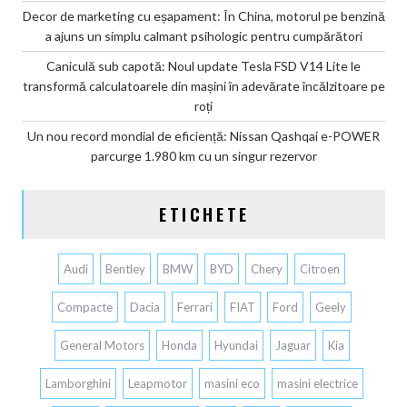
Decor de marketing cu eșapament: În China, motorul pe benzină
a ajuns un simplu calmant psihologic pentru cumpărători
Caniculă sub capotă: Noul update Tesla FSD V14 Lite le
transformă calculatoarele din mașini în adevărate încălzitoare pe
roți
Un nou record mondial de eficiență: Nissan Qashqai e-POWER
parcurge 1.980 km cu un singur rezervor
ETICHETE
Audi
Bentley
BMW
BYD
Chery
Citroen
Compacte
Dacia
Ferrari
FIAT
Ford
Geely
General Motors
Honda
Hyundai
Jaguar
Kia
Lamborghini
Leapmotor
masini eco
masini electrice