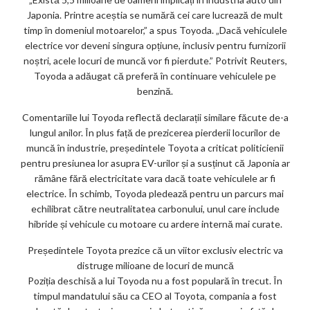
Japonia. Printre aceștia se numără cei care lucrează de mult
timp în domeniul motoarelor,” a spus Toyoda. „Dacă vehiculele
electrice vor deveni singura opțiune, inclusiv pentru furnizorii
noștri, acele locuri de muncă vor fi pierdute.” Potrivit Reuters,
Toyoda a adăugat că preferă în continuare vehiculele pe
benzină.
Comentariile lui Toyoda reflectă declarații similare făcute de-a
lungul anilor. În plus față de prezicerea pierderii locurilor de
muncă în industrie, președintele Toyota a criticat politicienii
pentru presiunea lor asupra EV-urilor și a susținut că Japonia ar
rămâne fără electricitate vara dacă toate vehiculele ar fi
electrice. În schimb, Toyoda pledează pentru un parcurs mai
echilibrat către neutralitatea carbonului, unul care include
hibride și vehicule cu motoare cu ardere internă mai curate.
Președintele Toyota prezice că un viitor exclusiv electric va
distruge milioane de locuri de muncă
Poziția deschisă a lui Toyoda nu a fost populară în trecut. În
timpul mandatului său ca CEO al Toyota, compania a fost