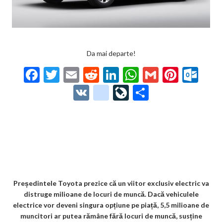
Da mai departe!
F
T
E
R
Li
W
G
Pi
O
ac
w
m
e
n
h
m
nt
ut
V
g
Li
P
e
itt
ai
d
ke
at
ai
er
lo
K
o
ve
ar
b
er
l
di
dI
s
l
es
o
o
Jo
ta
o
t
n
A
t
k.
gl
ur
je
o
p
co
e_
n
az
k
p
m
b
al
ă
o
Președintele Toyota prezice că un viitor exclusiv electric va
distruge milioane de locuri de muncă. Dacă vehiculele
o
electrice vor deveni singura opțiune pe piață, 5,5 milioane de
k
muncitori ar putea rămâne fără locuri de muncă, susține