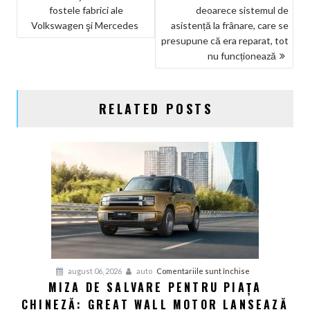
ÎN
fostele fabrici ale
deoarece sistemul de
ARTICOLE
Volkswagen şi Mercedes
asistență la frânare, care se
presupune că era reparat, tot
nu funcționează
RELATED POSTS
pentru
august 06, 2026
auto
Comentariile sunt închise
MIZA DE SALVARE PENTRU PIAȚA
Miza
CHINEZĂ: GREAT WALL MOTOR LANSEAZĂ
de