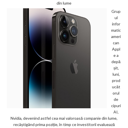
din lume
Grup
ul
infor
matic
ameri
can
Appl
e a
depă
șit,
luni,
prod
ucăt
orul
de
cipuri
AI,
Nvidia, devenind astfel cea mai valoroasă companie din lume,
recâștigând prima poziție, în timp ce investitorii evaluează