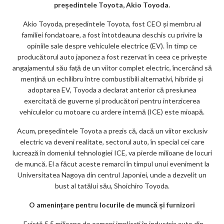
președintele Toyota, Akio Toyoda.
m
Akio Toyoda, președintele Toyota, fost CEO și membru al
ar
familiei fondatoare, a fost întotdeauna deschis cu privire la
ks
opiniile sale despre vehiculele electrice (EV). În timp ce
producătorul auto japonez a fost rezervat în ceea ce privește
angajamentul său față de un viitor complet electric, încercând să
mențină un echilibru între combustibili alternativi, hibride și
adoptarea EV, Toyoda a declarat anterior că presiunea
exercitată de guverne și producători pentru interzicerea
vehiculelor cu motoare cu ardere internă (ICE) este mioapă.
Acum, președintele Toyota a prezis că, dacă un viitor exclusiv
electric va deveni realitate, sectorul auto, în special cei care
lucrează în domeniul tehnologiei ICE, va pierde milioane de locuri
de muncă. El a făcut aceste remarci în timpul unui eveniment la
Universitatea Nagoya din centrul Japoniei, unde a dezvelit un
bust al tatălui său, Shoichiro Toyoda.
O amenințare pentru locurile de muncă și furnizori
„Există 5,5 milioane de oameni implicați în industria auto din