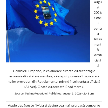
augu
st
2026,
Ofici
ul
pentr
u
Inteli
genț
ă
Artifi
cială
al
Comisiei Europene, în colaborare directă cu autoritățile
naționale din statele membre, a început punerea în aplicare a
noilor prevederi din Regulamentul privind inteligența artificială
(AI Act). Odată cu această
Read more »
Source:
TechnoReport.ro
|
Published:
august 3, 2026 - 2:43 pm
Apple depășește Nvidia și devine cea mai valoroasă companie