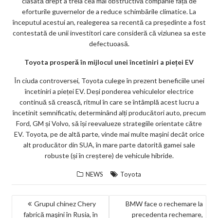
clasată drept a treia cea mai obstructivă companie față de
eforturile guvernelor de a reduce schimbările climatice. La
începutul acestui an, realegerea sa recentă ca președinte a fost
contestată de unii investitori care consideră că viziunea sa este
defectuoasă.
Toyota prosperă în mijlocul unei încetiniri a pieței EV
În ciuda controversei, Toyota culege în prezent beneficiile unei
încetiniri a pieței EV. Deși ponderea vehiculelor electrice
continuă să crească, ritmul în care se întâmplă acest lucru a
încetinit semnificativ, determinând alți producători auto, precum
Ford, GM și Volvo, să își reevalueze strategiile orientate către
EV. Toyota, pe de altă parte, vinde mai multe mașini decât orice
alt producător din SUA, în mare parte datorită gamei sale
robuste (și în creștere) de vehicule hibride.
NEWS
Toyota
NAVIGARE
Grupul chinez Chery
BMW face o rechemare la
fabrică maşini în Rusia, în
precedenta rechemare,