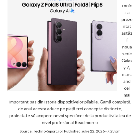
ronic
s a
preze
ntat
astăz
i
noua
serie
Galax
y Z,
marc
ând
cel
mai
important pas din istoria dispozitivelor pliabile. Gamă completă
de anul acesta aduce pe piață trei concepte distincte,
proiectate să acopere nevoi specifice: de la productivitatea de
nivel profesional
Read more »
Source:
TechnoReport.ro
|
Published:
iulie 22, 2026 - 7:23 pm