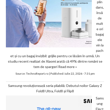
plin
dans,
însă
de
mult
e ori
bagaj
ele
vin la
pach
et și cu un bagaj invizibil: grijile pentru ce lăsăm în urmă. Un
studiu recent realizat de Xiaomi arată că 49% dintre români se
tem de spargeri
Read more »
Source:
TechnoReport.ro
|
Published:
iulie 22, 2026 - 7:31 pm
Samsung revoluționează seria pliabilă: Debutul noilor Galaxy Z
Fold8 Ultra, Fold8 și Flip8
Sams
ung
Elect