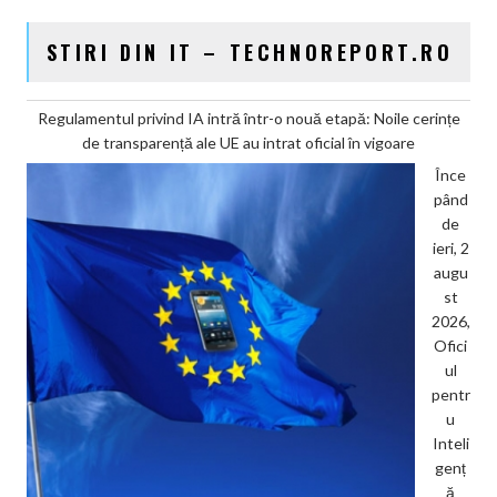
STIRI DIN IT – TECHNOREPORT.RO
Regulamentul privind IA intră într-o nouă etapă: Noile cerințe
de transparență ale UE au intrat oficial în vigoare
Înce
pând
de
ieri, 2
augu
st
2026,
Ofici
ul
pentr
u
Inteli
genț
ă