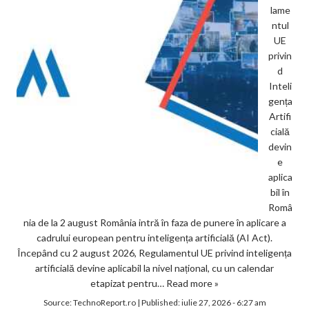
lame
ntul
UE
privin
d
Inteli
gența
Artifi
cială
devin
e
aplica
bil în
Româ
nia de la 2 august România intră în faza de punere în aplicare a
cadrului european pentru inteligența artificială (AI Act).
Începând cu 2 august 2026, Regulamentul UE privind inteligența
artificială devine aplicabil la nivel național, cu un calendar
etapizat pentru…
Read more »
Source:
TechnoReport.ro
|
Published:
iulie 27, 2026 - 6:27 am