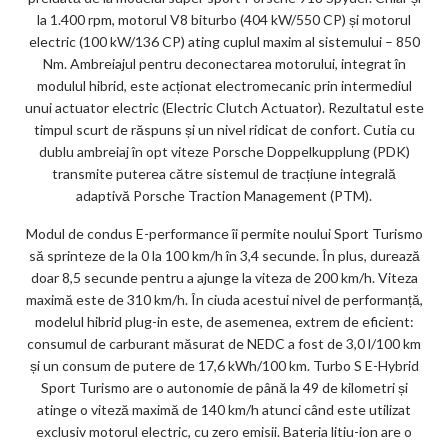
la 1.400 rpm, motorul V8 biturbo (404 kW/550 CP) și motorul
electric (100 kW/136 CP) ating cuplul maxim al sistemului – 850
Nm. Ambreiajul pentru deconectarea motorului, integrat în
modulul hibrid, este acționat electromecanic prin intermediul
unui actuator electric (Electric Clutch Actuator). Rezultatul este
timpul scurt de răspuns și un nivel ridicat de confort. Cutia cu
dublu ambreiaj în opt viteze Porsche Doppelkupplung (PDK)
transmite puterea către sistemul de tracțiune integrală
adaptivă Porsche Traction Management (PTM).
Modul de condus E-performance îi permite noului Sport Turismo
să sprinteze de la 0 la 100 km/h în 3,4 secunde. În plus, durează
doar 8,5 secunde pentru a ajunge la viteza de 200 km/h. Viteza
maximă este de 310 km/h. În ciuda acestui nivel de performanță,
modelul hibrid plug-in este, de asemenea, extrem de eficient:
consumul de carburant măsurat de NEDC a fost de 3,0 l/100 km
și un consum de putere de 17,6 kWh/100 km. Turbo S E-Hybrid
Sport Turismo are o autonomie de până la 49 de kilometri și
atinge o viteză maximă de 140 km/h atunci când este utilizat
exclusiv motorul electric, cu zero emisii. Bateria litiu-ion are o