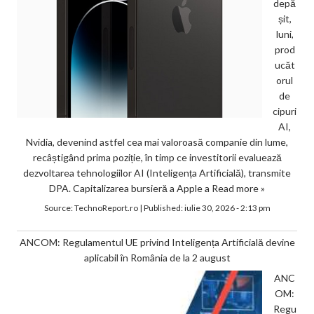
depă
șit,
luni,
prod
ucăt
orul
de
cipuri
AI,
Nvidia, devenind astfel cea mai valoroasă companie din lume,
recâștigând prima poziție, în timp ce investitorii evaluează
dezvoltarea tehnologiilor AI (Inteligența Artificială), transmite
DPA. Capitalizarea bursieră a Apple a
Read more »
Source:
TechnoReport.ro
|
Published:
iulie 30, 2026 - 2:13 pm
ANCOM: Regulamentul UE privind Inteligența Artificială devine
aplicabil în România de la 2 august
ANC
OM:
Regu