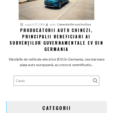
la
motoarele
termice
și
pentru
august 07, 2026
auto
Comentariile sunt închise
devine
PRODUCĂTORII AUTO CHINEZI,
Producătorii
100%
PRINCIPALII BENEFICIARI AI
auto
electrică
chinezi,
SUBVENȚILOR GUVERNAMENTALE EV DIN
principalii
GERMANIA
beneficiari
ai
Vânzările de vehicule electrice (EV) în Germania, cea mai mare
subvenților
piața auto europeană, au crescut semnificativ...
guvernamentale
EV
din
Germania
CATEGORII