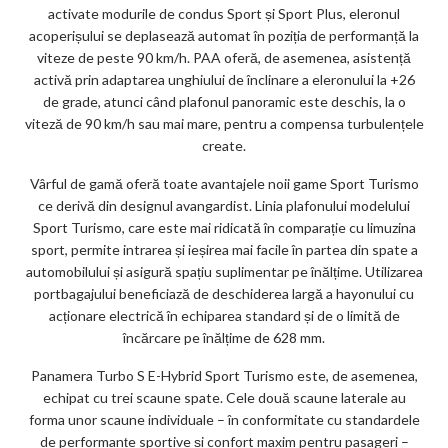
activate modurile de condus Sport și Sport Plus, eleronul
acoperișului se deplasează automat în poziția de performanță la
viteze de peste 90 km/h. PAA oferă, de asemenea, asistență
activă prin adaptarea unghiului de înclinare a eleronului la +26
de grade, atunci când plafonul panoramic este deschis, la o
viteză de 90 km/h sau mai mare, pentru a compensa turbulențele
create.
Vârful de gamă oferă toate avantajele noii game Sport Turismo
ce derivă din designul avangardist. Linia plafonului modelului
Sport Turismo, care este mai ridicată în comparație cu limuzina
sport, permite intrarea și ieșirea mai facile în partea din spate a
automobilului și asigură spațiu suplimentar pe înălțime. Utilizarea
portbagajului beneficiază de deschiderea largă a hayonului cu
acționare electrică în echiparea standard și de o limită de
încărcare pe înălțime de 628 mm.
Panamera Turbo S E-Hybrid Sport Turismo este, de asemenea,
echipat cu trei scaune spate. Cele două scaune laterale au
forma unor scaune individuale – în conformitate cu standardele
de performanțe sportive și confort maxim pentru pasageri –