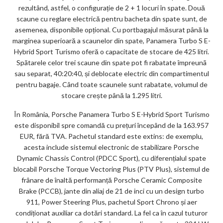
rezultând, astfel, o configurație de 2 + 1 locuri în spate. Două
scaune cu reglare electrică pentru bacheta din spate sunt, de
asemenea, disponibile opțional. Cu portbagajul măsurat până la
marginea superioară a scaunelor din spate, Panamera Turbo S E-
Hybrid Sport Turismo oferă o capacitate de stocare de 425 litri.
Spãtarele celor trei scaune din spate pot fi rabatate împreunã
sau separat, 40:20:40, și deblocate electric din compartimentul
pentru bagaje. Când toate scaunele sunt rabatate, volumul de
stocare crește până la 1.295 litri.
În România, Porsche Panamera Turbo S E-Hybrid Sport Turismo
este disponibil spre comandă cu prețuri începând de la 163.957
EUR, fără TVA. Pachetul standard este extins: de exemplu,
acesta include sistemul electronic de stabilizare Porsche
Dynamic Chassis Control (PDCC Sport), cu diferențialul spate
blocabil Porsche Torque Vectoring Plus (PTV Plus), sistemul de
frânare de înaltă performanță Porsche Ceramic Composite
Brake (PCCB), jante din aliaj de 21 de inci cu un design turbo
911, Power Steering Plus, pachetul Sport Chrono și aer
condiționat auxiliar ca dotări standard. La fel ca în cazul tuturor