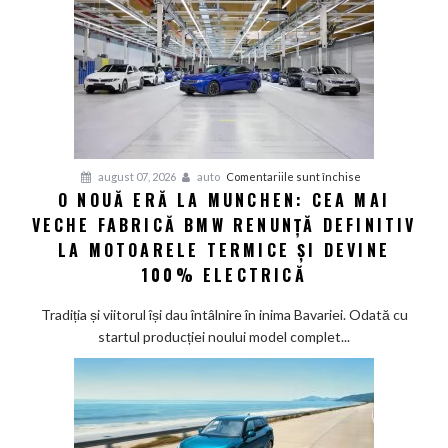
100%
electric
până
în
2030
și
confirmă
șapte
pentru
august 07, 2026
auto
Comentariile sunt închise
modele
O NOUĂ ERĂ LA MUNCHEN: CEA MAI
O
noi
VECHE FABRICĂ BMW RENUNȚĂ DEFINITIV
nouă
eră
LA MOTOARELE TERMICE ȘI DEVINE
la
100% ELECTRICĂ
Munchen:
Cea
Tradiția și viitorul își dau întâlnire în inima Bavariei. Odată cu
mai
startul producției noului model complet...
veche
fabrică
BMW
renunță
definitiv