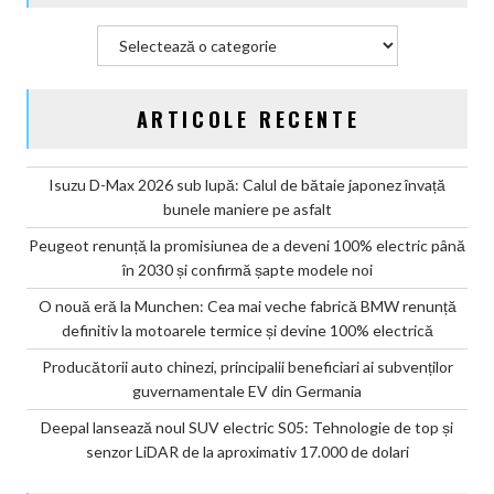
Categorii
ARTICOLE RECENTE
Isuzu D-Max 2026 sub lupă: Calul de bătaie japonez învață
bunele maniere pe asfalt
Peugeot renunță la promisiunea de a deveni 100% electric până
în 2030 și confirmă șapte modele noi
O nouă eră la Munchen: Cea mai veche fabrică BMW renunță
definitiv la motoarele termice și devine 100% electrică
Producătorii auto chinezi, principalii beneficiari ai subvenților
guvernamentale EV din Germania
Deepal lansează noul SUV electric S05: Tehnologie de top și
senzor LiDAR de la aproximativ 17.000 de dolari