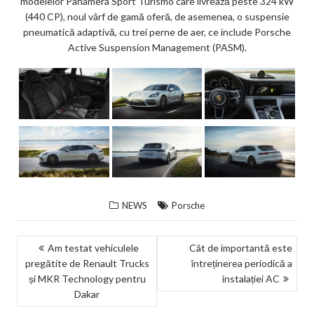
modelelor Panamera Sport Turismo care livrează peste 324 kW
(440 CP), noul vârf de gamă oferă, de asemenea, o suspensie
pneumatică adaptivă, cu trei perne de aer, ce include Porsche
Active Suspension Management (PASM).
NEWS
Porsche
NAVIGARE
Am testat vehiculele
Cât de importantă este
pregătite de Renault Trucks
întreținerea periodică a
ÎN
și MKR Technology pentru
instalației AC
ARTICOLE
Dakar