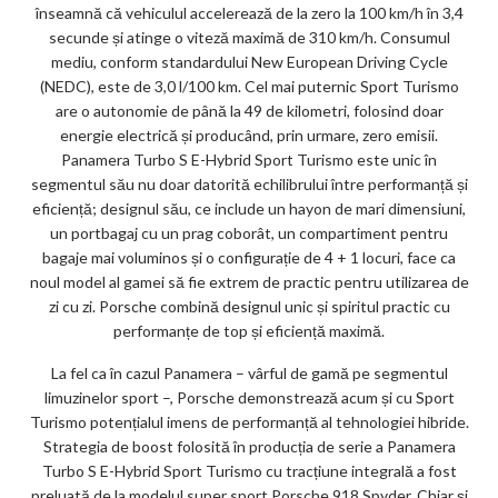
înseamnă că vehiculul accelerează de la zero la 100 km/h în 3,4
secunde și atinge o viteză maximă de 310 km/h. Consumul
mediu, conform standardului New European Driving Cycle
(NEDC), este de 3,0 l/100 km. Cel mai puternic Sport Turismo
are o autonomie de până la 49 de kilometri, folosind doar
energie electrică și producând, prin urmare, zero emisii.
Panamera Turbo S E-Hybrid Sport Turismo este unic în
segmentul său nu doar datorită echilibrului între performanță și
eficiență; designul său, ce include un hayon de mari dimensiuni,
un portbagaj cu un prag coborât, un compartiment pentru
bagaje mai voluminos și o configurație de 4 + 1 locuri, face ca
noul model al gamei să fie extrem de practic pentru utilizarea de
zi cu zi. Porsche combină designul unic și spiritul practic cu
performanțe de top și eficiență maximă.
La fel ca în cazul Panamera – vârful de gamă pe segmentul
limuzinelor sport –, Porsche demonstrează acum și cu Sport
Turismo potențialul imens de performanță al tehnologiei hibride.
Strategia de boost folosită în producția de serie a Panamera
Turbo S E-Hybrid Sport Turismo cu tracțiune integrală a fost
preluată de la modelul super sport Porsche 918 Spyder. Chiar și