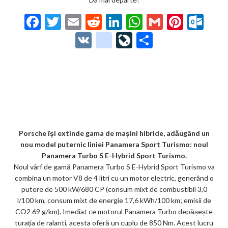
F
T
E
R
Li
W
G
Pi
O
ac
w
m
e
n
h
m
nt
ut
V
g
Li
P
e
itt
ai
d
ke
at
ai
er
lo
K
o
ve
ar
b
er
l
di
dI
s
l
es
o
o
Jo
ta
o
t
n
A
t
k.
gl
ur
je
o
p
co
e_
n
az
k
p
m
b
al
ă
o
Porsche își extinde gama de mașini hibride, adăugând un
nou model puternic liniei Panamera Sport Turismo: noul
o
Panamera Turbo S E-Hybrid Sport Turismo.
k
Noul vârf de gamă Panamera Turbo S E-Hybrid Sport Turismo va
combina un motor V8 de 4 litri cu un motor electric, generând o
m
putere de 500 kW/680 CP (consum mixt de combustibil 3,0
ar
l/100 km, consum mixt de energie 17,6 kWh/100 km; emisii de
CO2 69 g/km). Imediat ce motorul Panamera Turbo depășește
ks
turația de ralanti, acesta oferă un cuplu de 850 Nm. Acest lucru