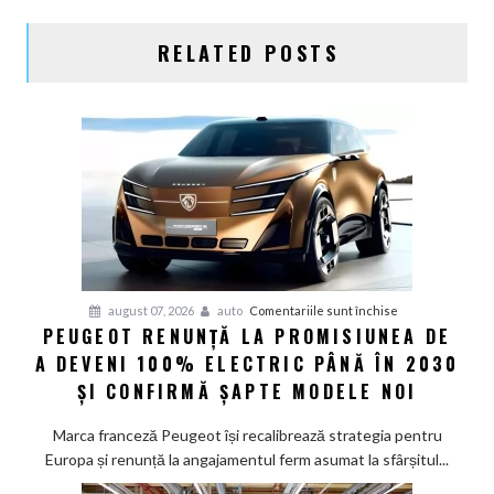
RELATED POSTS
pentru
august 07, 2026
auto
Comentariile sunt închise
PEUGEOT RENUNȚĂ LA PROMISIUNEA DE
Peugeot
A DEVENI 100% ELECTRIC PÂNĂ ÎN 2030
renunță
la
ȘI CONFIRMĂ ȘAPTE MODELE NOI
promisiunea
de
Marca franceză Peugeot își recalibrează strategia pentru
a
Europa și renunță la angajamentul ferm asumat la sfârșitul...
deveni