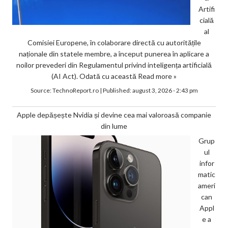
Artifi
cială
al
Comisiei Europene, în colaborare directă cu autoritățile
naționale din statele membre, a început punerea în aplicare a
noilor prevederi din Regulamentul privind inteligența artificială
(AI Act). Odată cu această
Read more »
Source:
TechnoReport.ro
|
Published:
august 3, 2026 - 2:43 pm
Apple depășește Nvidia și devine cea mai valoroasă companie
din lume
Grup
ul
infor
matic
ameri
can
Appl
e a