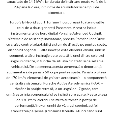
capacitate de 14,1 kWh, iar durata de încărcare poate varia de la
2,4 până la 6 ore, în funcție de acumulator și de tipul de
alimentare.
Turbo S E-Hybrid Sport Turismo încorporează toate inovațiile
celei de-a doua generații Panamera. Acestea includ
instrumentarul de bord digital Porsche Advanced Cockpit,
sistemele de asistență inovatoare, precum Porsche InnoDrive
cu cruise control adaptabil și sistem de direcție pe puntea spate,
disponibil opțional. O altă inovație este eleronul variabil, unic în
segment, a cărui înclinație este setată la unul dintre cele trei
unghiuri diferite, în funcție de situația din trafic și de setările
vehiculului. De asemenea, acesta generează o deportanță
suplimentară de până la 50 kg pe puntea spate. Până la o viteză
de 170 km/h, elementul de ghidare aerodinamic – o componentă
centrală a sistemului Porsche Active Aerodynamics (PAA) –
rămâne în poziție retrasă, la un unghi de -7 grade, care
urmărește linia acoperișului și se înclină spre spate. Peste viteza
de 170 km/h, eleronul se mută automat în poziția de
performanță, într-un unghi de +1 grad, sporind, astfel,
stabilitatea pe șosea și dinamica laterală. Atunci când sunt