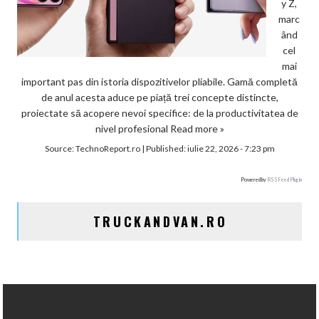
y Z,
marc
ând
cel
mai
important pas din istoria dispozitivelor pliabile. Gamă completă
de anul acesta aduce pe piață trei concepte distincte,
proiectate să acopere nevoi specifice: de la productivitatea de
nivel profesional
Read more »
Source:
TechnoReport.ro
|
Published:
iulie 22, 2026 - 7:23 pm
Powered by
RSS Feed Plugin
TRUCKANDVAN.RO