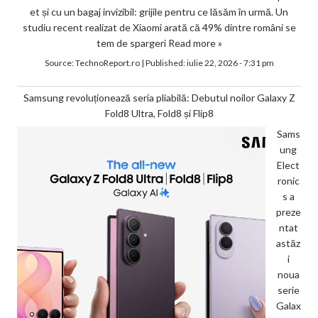
et și cu un bagaj invizibil: grijile pentru ce lăsăm în urmă. Un
studiu recent realizat de Xiaomi arată că 49% dintre români se
tem de spargeri
Read more »
Source:
TechnoReport.ro
|
Published:
iulie 22, 2026 - 7:31 pm
Samsung revoluționează seria pliabilă: Debutul noilor Galaxy Z
Fold8 Ultra, Fold8 și Flip8
Sams
ung
Elect
ronic
s a
preze
ntat
astăz
i
noua
serie
Galax