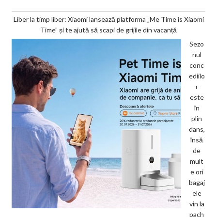
Liber la timp liber: Xiaomi lansează platforma „Me Time is Xiaomi
Time” și te ajută să scapi de grijile din vacanță
Sezo
nul
conc
ediilo
r
este
în
plin
dans,
însă
de
mult
e ori
bagaj
ele
vin la
pach