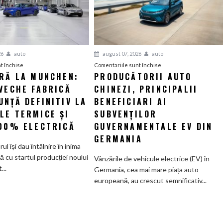
26
auto
august 07, 2026
auto
pentru
pentru
t închise
Comentariile sunt închise
ERĂ LA MUNCHEN:
PRODUCĂTORII AUTO
O
Producătorii
VECHE FABRICĂ
nouă
CHINEZI, PRINCIPALII
auto
eră
chinezi,
NȚĂ DEFINITIV LA
BENEFICIARI AI
la
principalii
LE TERMICE ȘI
SUBVENȚILOR
Munchen:
beneficiari
100% ELECTRICĂ
GUVERNAMENTALE EV DIN
Cea
ai
GERMANIA
mai
subvenților
orul își dau întâlnire în inima
veche
guvernamentale
ă cu startul producției noului
Vânzările de vehicule electrice (EV) în
fabrică
EV
..
Germania, cea mai mare piața auto
BMW
din
europeană, au crescut semnificativ...
renunță
Germania
definitiv
la
motoarele