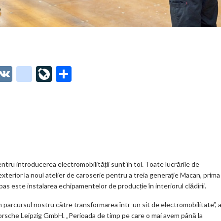
O
V
g
Li
P
t
K
o
ve
ar
o
o
Jo
ta
o
gl
ur
je
.
e_
n
az
co
b
al
ă
m
o
ntru introducerea electromobilității sunt în toi. Toate lucrările de
xterior la noul atelier de caroserie pentru a treia generație Macan, prima
o
as este instalarea echipamentelor de producție în interiorul clădirii.
k
 parcursul nostru către transformarea într-un sit de electromobilitate”, 
m
orsche Leipzig GmbH. „Perioada de timp pe care o mai avem până la