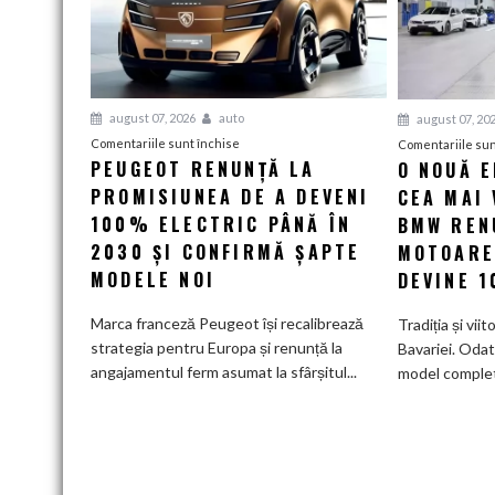
august 07, 2026
auto
august 07, 20
pentru
Comentariile sunt închise
Comentariile sun
PEUGEOT RENUNȚĂ LA
O NOUĂ 
Peugeot
PROMISIUNEA DE A DEVENI
renunță
CEA MAI 
la
100% ELECTRIC PÂNĂ ÎN
BMW RENU
promisiunea
2030 ȘI CONFIRMĂ ȘAPTE
MOTOARE
de
MODELE NOI
DEVINE 
a
deveni
Marca franceză Peugeot își recalibrează
Tradiția și viit
100%
strategia pentru Europa și renunță la
Bavariei. Odat
electric
angajamentul ferm asumat la sfârșitul...
model complet.
până
în
2030
și
confirmă