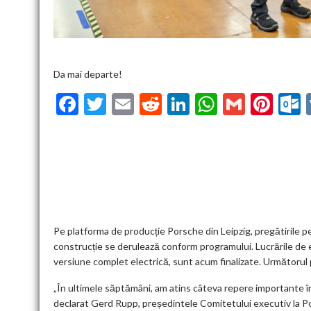
Da mai departe!
F
T
E
R
Li
W
G
Pi
ac
w
m
e
n
h
m
nt
u
e
itt
ai
d
ke
at
ai
er
l
b
er
l
di
dI
s
l
es
o
t
n
A
t
k
o
p
k
p
Pe platforma de producție Porsche din Leipzig, pregătirile pe
construcție se derulează conform programului. Lucrările de e
versiune complet electrică, sunt acum finalizate. Următorul p
„În ultimele săptămâni, am atins câteva repere importante în
declarat Gerd Rupp, președintele Comitetului executiv la P