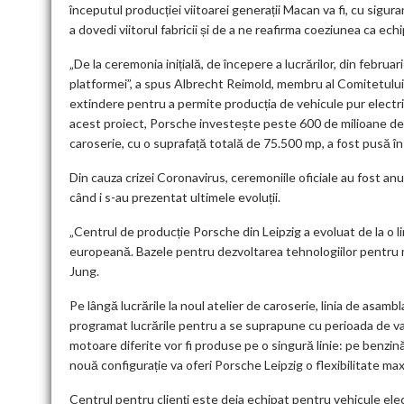
începutul producției viitoarei generații Macan va fi, cu sig
a dovedi viitorul fabricii și de a ne reafirma coeziunea ca echi
„De la ceremonia inițială, de începere a lucrărilor, din febru
platformei”, a spus Albrecht Reimold, membru al Comitetului
extindere pentru a permite producția de vehicule pur electric
acest proiect, Porsche investește peste 600 de milioane de e
caroserie, cu o suprafață totală de 75.500 mp, a fost pusă î
Din cauza crizei Coronavirus, ceremoniile oficiale au fost anulat
când i s-au prezentat ultimele evoluții.
„Centrul de producție Porsche din Leipzig a evoluat de la o l
europeană. Bazele pentru dezvoltarea tehnologiilor pentru mot
Jung.
Pe lângă lucrările la noul atelier de caroserie, linia de asamb
programat lucrările pentru a se suprapune cu perioada de vacanț
motoare diferite vor fi produse pe o singură linie: pe benzi
nouă configurație va oferi Porsche Leipzig o flexibilitate ma
Centrul pentru clienți este deja echipat pentru vehicule elect