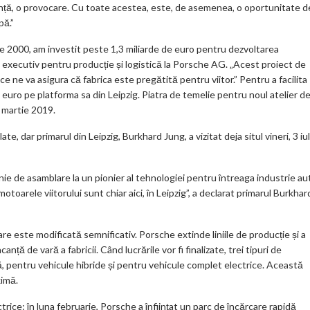
uranță, o provocare. Cu toate acestea, este, de asemenea, o oportunitate d
ar
pă.”
ks
arie 2000, am investit peste 1,3 miliarde de euro pentru dezvoltarea
 executiv pentru producție și logistică la Porsche AG. „Acest proiect de
e ne va asigura că fabrica este pregătită pentru viitor.” Pentru a facilita
uro pe platforma sa din Leipzig. Piatra de temelie pentru noul atelier d
n martie 2019.
e, dar primarul din Leipzig, Burkhard Jung, a vizitat deja situl vineri, 3 iul
inie de asamblare la un pionier al tehnologiei pentru întreaga industrie au
oarele viitorului sunt chiar aici, în Leipzig”, a declarat primarul Burkhar
lare este modificată semnificativ. Porsche extinde liniile de producție și a
ă de vară a fabricii. Când lucrările vor fi finalizate, trei tipuri de
nă, pentru vehicule hibride și pentru vehicule complet electrice. Această
ximă.
rice: în luna februarie, Porsche a înființat un parc de încărcare rapidă