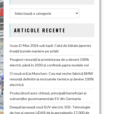
Categorii
ARTICOLE RECENTE
Isuzu D-Max 2026 sub lupă: Calul de bătaie japonez
învață bunele maniere pe asfalt
Peugeot renunță la promisiunea de a deveni 100%
electric până în 2030 și confirmă șapte modele noi
O nouă eră la Munchen: Cea mai veche fabrică BMW
renunță definitiv la motoarele termice și devine 100%
electrică
Producătorii auto chinezi, principalii beneficiari ai
subvenților guvernamentale EV din Germania
Deepal lansează noul SUV electric S05: Tehnologie
de top și senzor LiDAR de la aproximativ 17.000 de