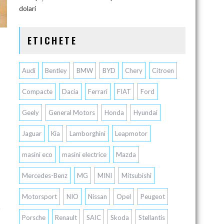
dolari
ETICHETE
Audi
Bentley
BMW
BYD
Chery
Citroen
Compacte
Dacia
Ferrari
FIAT
Ford
Geely
General Motors
Honda
Hyundai
Jaguar
Kia
Lamborghini
Leapmotor
masini eco
masini electrice
Mazda
Mercedes-Benz
MG
MINI
Mitsubishi
Motorsport
NIO
Nissan
Opel
Peugeot
a
Porsche
Renault
SAIC
Skoda
Stellantis