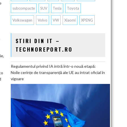
e
subcompacte
SUV
Tesla
Toyota
Volkswagen
Volvo
VW
Xiaomi
XPENG
e
STIRI DIN IT –
TECHNOREPORT.RO
ie,
Regulamentul privind IA intră într-o nouă etapă:
Noile cerințe de transparență ale UE au intrat oficial în
to
vigoare
d