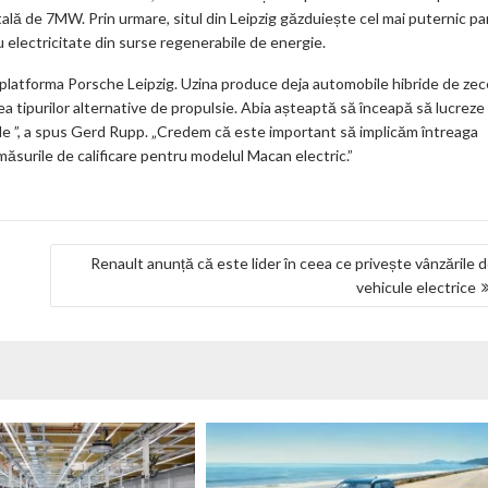
ală de 7MW. Prin urmare, situl din Leipzig găzduiește cel mai puternic pa
u electricitate din surse regenerabile de energie.
latforma Porsche Leipzig. Uzina produce deja automobile hibride de zec
rea tipurilor alternative de propulsie. Abia așteaptă să înceapă să lucreze 
de ”, a spus Gerd Rupp. „Credem că este important să implicăm întreaga
 măsurile de calificare pentru modelul Macan electric.”
Renault anunță că este lider în ceea ce privește vânzările 
vehicule electrice