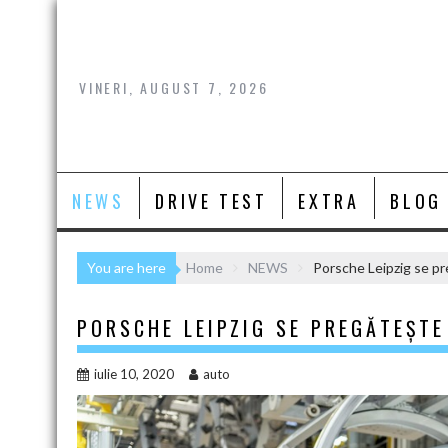
Skip
to
content
VINERI, AUGUST 7, 2026
NEWS
DRIVE TEST
EXTRA
BLOG
You are here
Home
NEWS
Porsche Leipzig se p
PORSCHE LEIPZIG SE PREGĂTEȘT
iulie 10, 2020
auto