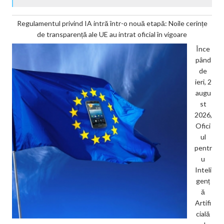
Regulamentul privind IA intră într-o nouă etapă: Noile cerințe
de transparență ale UE au intrat oficial în vigoare
Înce
pând
de
ieri, 2
augu
st
2026,
Ofici
ul
pentr
u
Inteli
genț
ă
Artifi
cială