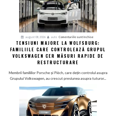
germani,
arată
un
studiu
recent
pentru
august 08, 2026
auto
Comentariile sunt închise
TENSIUNI MAJORE LA WOLFSBURG:
Tensiuni
FAMILIILE CARE CONTROLEAZĂ GRUPUL
majore
la
VOLKSWAGEN CER MĂSURI RAPIDE DE
Wolfsburg:
RESTRUCTURARE
Familiile
care
Membrii familiilor Porsche și Piëch, care dețin controlul asupra
controlează
Grupului Volkswagen, au crescut presiunea asupra tuturor...
Grupul
Volkswagen
cer
măsuri
rapide
de