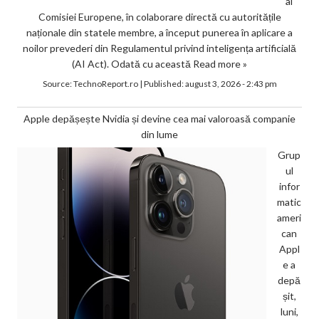
al
Comisiei Europene, în colaborare directă cu autoritățile
naționale din statele membre, a început punerea în aplicare a
noilor prevederi din Regulamentul privind inteligența artificială
(AI Act). Odată cu această
Read more »
Source:
TechnoReport.ro
|
Published:
august 3, 2026 - 2:43 pm
Apple depășește Nvidia și devine cea mai valoroasă companie
din lume
Grup
ul
infor
matic
ameri
can
Appl
e a
depă
șit,
luni,