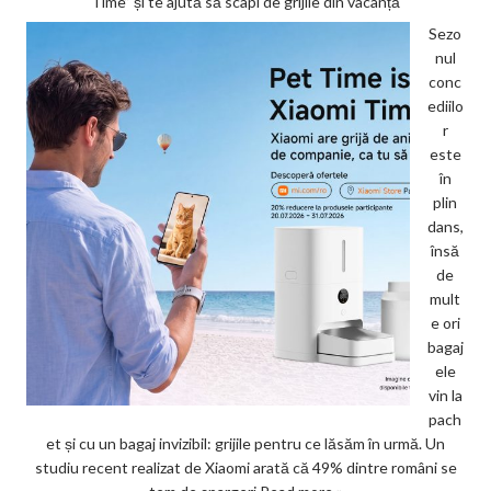
Time” și te ajută să scapi de grijile din vacanță
Sezo
nul
conc
ediilo
r
este
în
plin
dans,
însă
de
mult
e ori
bagaj
ele
vin la
pach
et și cu un bagaj invizibil: grijile pentru ce lăsăm în urmă. Un
studiu recent realizat de Xiaomi arată că 49% dintre români se