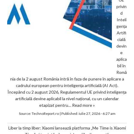
privin
d
Inteli
gența
Artifi
cială
devin
e
aplica
bil în
Româ
nia de la 2 august România intră în faza de punere în aplicare a
cadrului european pentru inteligența artificială (AI Act).
Începând cu 2 august 2026, Regulamentul UE privind inteligența
artificială devine aplicabil la nivel național, cu un calendar
etapizat pentru…
Read more »
Source:
TechnoReport.ro
|
Published:
iulie 27, 2026 - 6:27 am
Liber la timp liber: Xiaomi lansează platforma „Me Time is Xiaomi