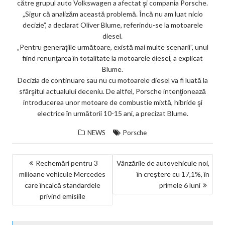
către grupul auto Volkswagen a afectat şi compania Porsche.
ar
„Sigur că analizăm această problemă. Încă nu am luat nicio
ks
decizie”, a declarat Oliver Blume, referindu-se la motoarele
diesel.
„Pentru generaţiile următoare, există mai multe scenarii”, unul
fiind renunţarea în totalitate la motoarele diesel, a explicat
Blume.
Decizia de continuare sau nu cu motoarele diesel va fi luată la
sfârşitul actualului deceniu. De altfel, Porsche intenţionează
introducerea unor motoare de combustie mixtă, hibride şi
electrice în următorii 10-15 ani, a precizat Blume.
NEWS
Porsche
NAVIGARE
Rechemări pentru 3
Vânzările de autovehicule noi,
milioane vehicule Mercedes
în creștere cu 17,1%, în
ÎN
care încalcă standardele
primele 6 luni
ARTICOLE
privind emisiile