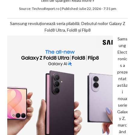
tem de spargeri
Read more »
Source:
TechnoReport.ro
|
Published:
iulie 22, 2026 - 7:31 pm
Samsung revoluționează seria pliabilă: Debutul noilor Galaxy Z
Fold8 Ultra, Fold8 și Flip8
Sams
ung
Elect
ronic
s a
preze
ntat
astăz
i
noua
serie
Galax
y Z,
marc
ând