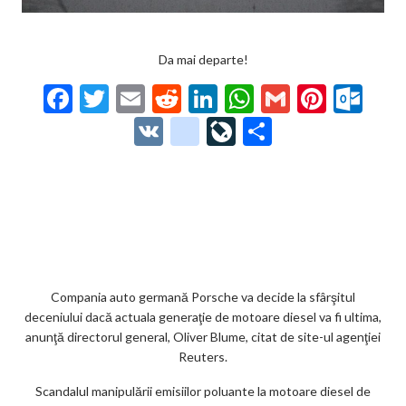
Da mai departe!
F
T
E
R
Li
W
G
Pi
O
ac
w
m
e
n
h
m
nt
ut
V
g
Li
P
e
itt
ai
d
ke
at
ai
er
lo
K
o
ve
ar
b
er
l
di
dI
s
l
es
o
o
Jo
ta
o
t
n
A
t
k.
gl
ur
je
o
p
co
e_
n
az
k
p
m
b
al
ă
o
Compania auto germană Porsche va decide la sfârşitul
deceniului dacă actuala generaţie de motoare diesel va fi ultima,
o
anunţă directorul general, Oliver Blume, citat de site-ul agenţiei
k
Reuters.
m
Scandalul manipulării emisiilor poluante la motoare diesel de