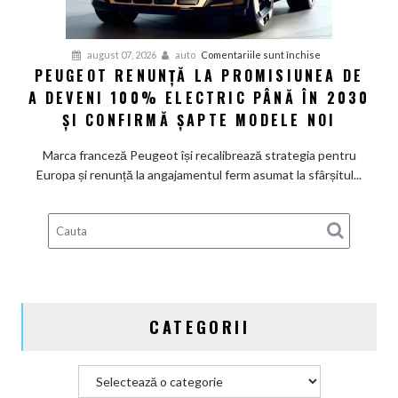
restructurare
pentru
august 07, 2026
auto
Comentariile sunt închise
PEUGEOT RENUNȚĂ LA PROMISIUNEA DE
Peugeot
A DEVENI 100% ELECTRIC PÂNĂ ÎN 2030
renunță
la
ȘI CONFIRMĂ ȘAPTE MODELE NOI
promisiunea
de
Marca franceză Peugeot își recalibrează strategia pentru
a
Europa și renunță la angajamentul ferm asumat la sfârșitul...
deveni
100%
electric
până
în
2030
și
CATEGORII
confirmă
șapte
modele
Categorii
noi