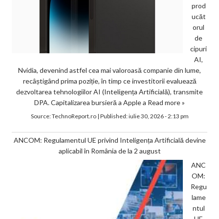
prod
ucăt
orul
de
cipuri
AI,
Nvidia, devenind astfel cea mai valoroasă companie din lume,
recâștigând prima poziție, în timp ce investitorii evaluează
dezvoltarea tehnologiilor AI (Inteligența Artificială), transmite
DPA. Capitalizarea bursieră a Apple a
Read more »
Source:
TechnoReport.ro
|
Published:
iulie 30, 2026 - 2:13 pm
ANCOM: Regulamentul UE privind Inteligența Artificială devine
aplicabil în România de la 2 august
ANC
OM:
Regu
lame
ntul
UE