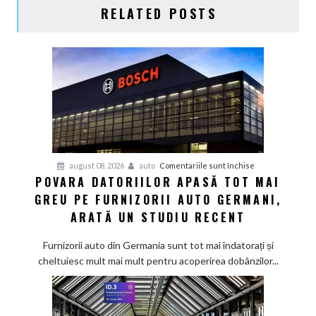
RELATED POSTS
pentru
august 08, 2026
auto
Comentariile sunt închise
POVARA DATORIILOR APASĂ TOT MAI
Povara
GREU PE FURNIZORII AUTO GERMANI,
datoriilor
apasă
ARATĂ UN STUDIU RECENT
tot
mai
Furnizorii auto din Germania sunt tot mai îndatorați și
greu
cheltuiesc mult mai mult pentru acoperirea dobânzilor...
pe
furnizorii
auto