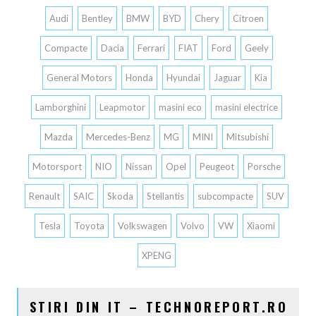
Audi
Bentley
BMW
BYD
Chery
Citroen
Compacte
Dacia
Ferrari
FIAT
Ford
Geely
General Motors
Honda
Hyundai
Jaguar
Kia
Lamborghini
Leapmotor
masini eco
masini electrice
Mazda
Mercedes-Benz
MG
MINI
Mitsubishi
Motorsport
NIO
Nissan
Opel
Peugeot
Porsche
Renault
SAIC
Skoda
Stellantis
subcompacte
SUV
Tesla
Toyota
Volkswagen
Volvo
VW
Xiaomi
XPENG
STIRI DIN IT – TECHNOREPORT.RO