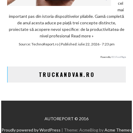
cel
mai
important pas din istoria dispozitivelor pliabile. Gamă completă
de anul acesta aduce pe piață trei concepte distincte,
proiectate să acopere nevoi specifice: de la productivitatea de
nivel profesional
Read more »
Source:
TechnoReport.ro
|
Published:
iulie 22, 2026 - 7:23 pm
Powered by
RSS Feed Plugin
TRUCKANDVAN.RO
AUTOREPORT © 2016
Proudly powered by WordPress
|
Theme: AcmeBlog by
Acme Themes