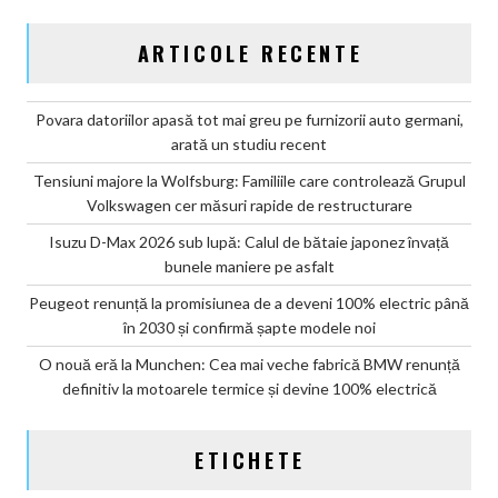
ARTICOLE RECENTE
Povara datoriilor apasă tot mai greu pe furnizorii auto germani,
arată un studiu recent
Tensiuni majore la Wolfsburg: Familiile care controlează Grupul
Volkswagen cer măsuri rapide de restructurare
Isuzu D-Max 2026 sub lupă: Calul de bătaie japonez învață
bunele maniere pe asfalt
Peugeot renunță la promisiunea de a deveni 100% electric până
în 2030 și confirmă șapte modele noi
O nouă eră la Munchen: Cea mai veche fabrică BMW renunță
definitiv la motoarele termice și devine 100% electrică
ETICHETE