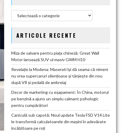
Categorii
ARTICOLE RECENTE
Miza de salvare pentru piața chineză: Great Wall
Motor lansează SUV-ul masiv GWM H10
Revelație la Modena: Maserati își dă seama că nimeni
nu vrea supercaruri silențioase și tânjește din nou
după V8 și pedală de ambreiaj
Decor de marketing cu eșapament: În China, motorul
pe benzină a ajuns un simplu calmant psihologic
pentru cumpărători
Caniculă sub capotă: Noul update Tesla FSD V14 Lite
le transformă calculatoarele din mașini în adevărate
încălzitoare pe roți