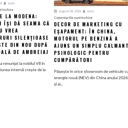
26
auto
pentru
t închise
august 06, 2026
auto
IE LA MODENA:
Revelație
pentru
Comentariile sunt închise
 ÎȘI DĂ SEAMA CĂ
la
DECOR DE MARKETING CU
Decor
Modena:
U VREA
EȘAPAMENT: ÎN CHINA,
de
Maserati
marketing
RURI SILENȚIOASE
MOTORUL PE BENZINĂ A
își
cu
ȘTE DIN NOU DUPĂ
AJUNS UN SIMPLU CALMAN
dă
eșapament:
DALĂ DE AMBREIAJ
PSIHOLOGIC PENTRU
seama
În
CUMPĂRĂTORI
că
China,
a renunțat la nobilul V8 în
nimeni
motorul
iunea internă crește de la
Pășește în orice showroom de vehicule c
nu
pe
energie nouă (NEV) din China anului 2026
vrea
benzină
și ai...
supercaruri
a
silențioase
ajuns
și
un
tânjește
simplu
din
calmant
nou
psihologic
după
pentru