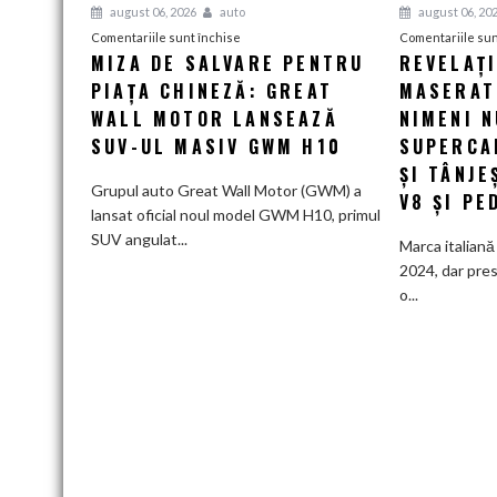
august 06, 2026
auto
august 06, 20
pentru
Comentariile sunt închise
Comentariile sun
MIZA DE SALVARE PENTRU
REVELAȚ
Miza
PIAȚA CHINEZĂ: GREAT
de
MASERATI
salvare
WALL MOTOR LANSEAZĂ
NIMENI N
pentru
SUV-UL MASIV GWM H10
SUPERCA
piața
ȘI TÂNJE
chineză:
Grupul auto Great Wall Motor (GWM) a
V8 ȘI PE
Great
lansat oficial noul model GWM H10, primul
Wall
SUV angulat...
Marca italiană 
Motor
2024, dar pres
lansează
o...
SUV-
ul
masiv
GWM
H10