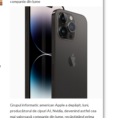
companie din lume
T
u
Grupul informatic american Apple a depășit, luni,
producătorul de cipuri AI, Nvidia, devenind astfel cea
mai valoroasă companie din lume, recâștigând prima