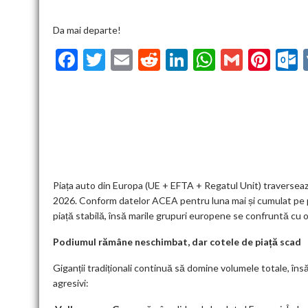
Da mai departe!
F
T
E
R
Li
W
G
Pi
ac
w
m
e
n
h
m
nt
u
e
itt
ai
d
ke
at
ai
er
l
b
er
l
di
dI
s
l
es
o
t
n
A
t
k
o
p
k
p
Piața auto din Europa (UE + EFTA + Regatul Unit) traverseaz
2026. Conform datelor ACEA pentru luna mai și cumulat pe pri
piață stabilă, însă marile grupuri europene se confruntă cu 
Podiumul rămâne neschimbat, dar cotele de piață scad
Giganții tradiționali continuă să domine volumele totale, însă
agresivi: