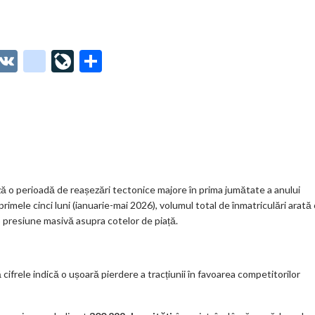
O
V
g
Li
P
t
K
o
ve
ar
o
o
Jo
ta
o
gl
ur
je
.
e_
n
az
co
b
al
ă
m
o
ă o perioadă de reașezări tectonice majore în prima jumătate a anului
mele cinci luni (ianuarie-mai 2026), volumul total de înmatriculări arată 
o
o presiune masivă asupra cotelor de piață.
k
m
 cifrele indică o ușoară pierdere a tracțiunii în favoarea competitorilor
ar
ks