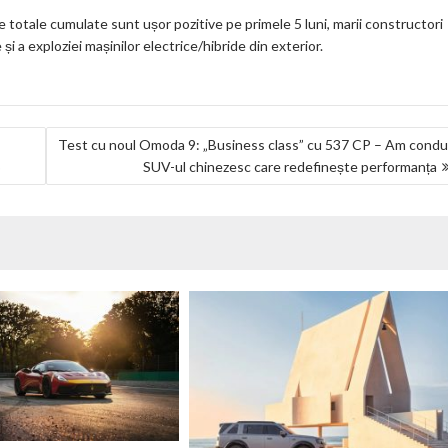
 totale cumulate sunt ușor pozitive pe primele 5 luni, marii constructori
i a exploziei mașinilor electrice/hibride din exterior.
Test cu noul Omoda 9: „Business class” cu 537 CP – Am cond
SUV-ul chinezesc care redefinește performanța