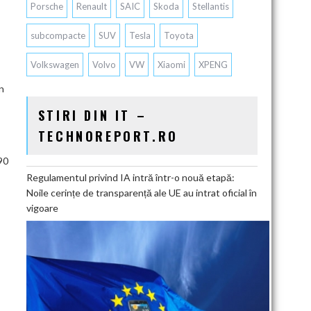
Porsche
Renault
SAIC
Skoda
Stellantis
subcompacte
SUV
Tesla
Toyota
Volkswagen
Volvo
VW
Xiaomi
XPENG
n
STIRI DIN IT –
TECHNOREPORT.RO
90
Regulamentul privind IA intră într-o nouă etapă:
Noile cerințe de transparență ale UE au intrat oficial în
vigoare