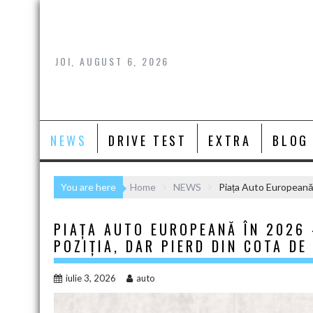
Skip
to
content
JOI, AUGUST 6, 2026
NEWS
DRIVE TEST
EXTRA
BLOG
You are here
Home
NEWS
Piața Auto Europeană în
PIAȚA AUTO EUROPEANĂ ÎN 2026 –
POZIȚIA, DAR PIERD DIN COTA DE
iulie 3, 2026
auto