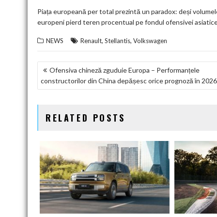
Piața europeană per total prezintă un paradox: deși volumele
europeni pierd teren procentual pe fondul ofensivei asiatice ș
,
,
NEWS
Renault
Stellantis
Volkswagen
NAVIGARE
Ofensiva chineză zguduie Europa – Performanțele
constructorilor din China depășesc orice prognoză în 2026
ÎN
ARTICOLE
RELATED POSTS