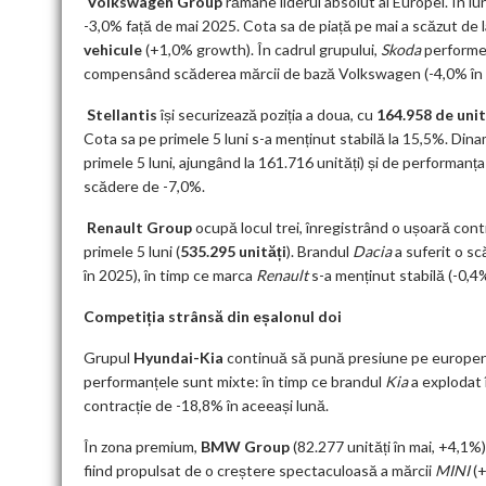
Volkswagen Group
rămâne liderul absolut al Europei. În lun
-3,0% față de mai 2025. Cota sa de piață pe mai a scăzut de 
vehicule
(+1,0% growth). În cadrul grupului,
Skoda
performea
compensând scăderea mărcii de bază Volkswagen (-4,0% în i
Stellantis
își securizează poziția a doua, cu
164.958 de unit
Cota sa pe primele 5 luni s-a menținut stabilă la 15,5%. Din
primele 5 luni, ajungând la 161.716 unități) și de performanț
scădere de -7,0%.
Renault Group
ocupă locul trei, înregistrând o ușoară contr
primele 5 luni (
535.295 unități
). Brandul
Dacia
a suferit o sc
în 2025), în timp ce marca
Renault
s-a menținut stabilă (-0,4
Competiția strânsă din eșalonul doi
Grupul
Hyundai-Kia
continuă să pună presiune pe europeni,
performanțele sunt mixte: în timp ce brandul
Kia
a explodat 
contracție de -18,8% în aceeași lună.
În zona premium,
BMW Group
(82.277 unități în mai, +4,1
fiind propulsat de o creștere spectaculoasă a mărcii
MINI
(+