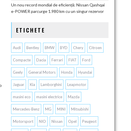
Un nou record mondial de eficiență: Nissan Qashqai
e-POWER parcurge 1.980 km cu un singur rezervor
ETICHETE
Audi
Bentley
BMW
BYD
Chery
Citroen
Compacte
Dacia
Ferrari
FIAT
Ford
Geely
General Motors
Honda
Hyundai
Jaguar
Kia
Lamborghini
Leapmotor
o
masini eco
masini electrice
Mazda
Mercedes-Benz
MG
MINI
Mitsubishi
Motorsport
NIO
Nissan
Opel
Peugeot