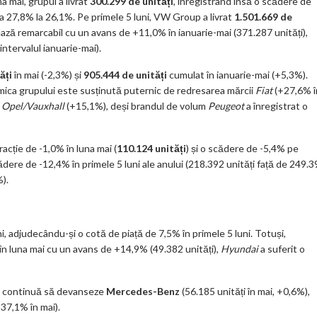
a mai, grupul a livrat
300.299 de unități
, înregistrând însă o scădere de
la 27,8% la 26,1%. Pe primele 5 luni, VW Group a livrat
1.501.669 de
ză remarcabil cu un avans de +11,0% în ianuarie-mai (371.287 unități),
ntervalul ianuarie-mai).
ăți
în mai (-2,3%) și
905.444 de unități
cumulat în ianuarie-mai (+5,3%).
amica grupului este susținută puternic de redresarea mărcii
Fiat
(+27,6% î
a
Opel/Vauxhall
(+15,1%), deși brandul de volum
Peugeot
a înregistrat o
acție de -1,0% în luna mai (
110.124 unități
) și o scădere de -5,4% pe
ădere de -12,4% în primele 5 luni ale anului (218.392 unități față de 249.3
%).
 adjudecându-și o cotă de piață de 7,5% în primele 5 luni. Totuși,
în luna mai cu un avans de +14,9% (49.382 unități),
Hyundai
a suferit o
%) continuă să devanseze
Mercedes-Benz
(56.185 unități în mai, +0,6%),
37,1% în mai).