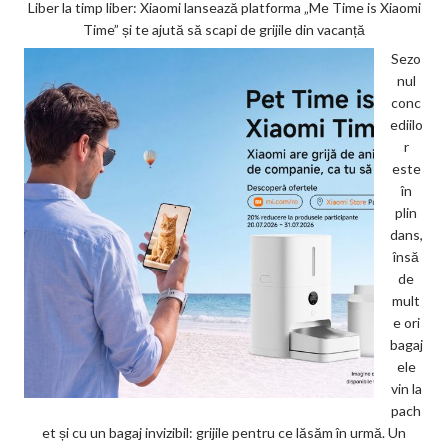
Liber la timp liber: Xiaomi lansează platforma „Me Time is Xiaomi
Time” și te ajută să scapi de grijile din vacanță
Sezo
nul
conc
ediilo
r
este
în
plin
dans,
însă
de
mult
e ori
bagaj
ele
vin la
pach
et și cu un bagaj invizibil: grijile pentru ce lăsăm în urmă. Un