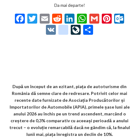
Da mai departe!
F
T
E
R
Li
W
G
Pi
O
ac
w
m
e
n
h
m
nt
ut
V
g
Li
P
e
itt
ai
d
ke
at
ai
er
lo
K
o
ve
ar
b
er
l
di
dI
s
l
es
o
o
Jo
ta
o
t
n
A
t
k.
gl
ur
je
o
p
co
e_
n
az
k
p
m
b
al
ă
o
După un început de an ezitant, piața de autoturisme din
România dă semne clare de redresare. Potrivit celor mai
o
recente date furnizate de Asociația Producătorilor și
k
Importatorilor de Automobile (APIA), primele șase luni ale
anului 2026 au închis pe un trend ascendent, marcând o
m
creștere de 0,3% comparativ cu aceeași perioadă a anului
ar
trecut – o evoluție remarcabilă dacă ne gândim că, la finalul
lunii mai, piața înregistra un declin de 10%.
ks