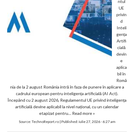
ntul
UE
privin
d
Inteli
gența
Artifi
cială
devin
e
aplica
bil în
Româ
nia de la 2 august România intră în faza de punere în aplicare a
cadrului european pentru inteligența artificială (AI Act).
Începând cu 2 august 2026, Regulamentul UE privind inteligența
artificială devine aplicabil la nivel național, cu un calendar
etapizat pentru…
Read more »
Source:
TechnoReport.ro
|
Published:
iulie 27, 2026 - 6:27 am