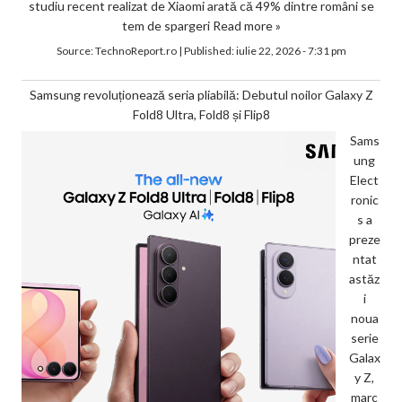
studiu recent realizat de Xiaomi arată că 49% dintre români se
tem de spargeri
Read more »
Source:
TechnoReport.ro
|
Published:
iulie 22, 2026 - 7:31 pm
Samsung revoluționează seria pliabilă: Debutul noilor Galaxy Z
Fold8 Ultra, Fold8 și Flip8
Sams
ung
Elect
ronic
s a
preze
ntat
astăz
i
noua
serie
Galax
y Z,
marc