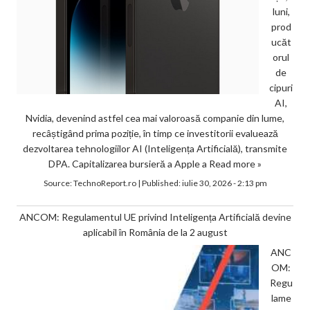
luni,
prod
ucăt
orul
de
cipuri
AI,
Nvidia, devenind astfel cea mai valoroasă companie din lume,
recâștigând prima poziție, în timp ce investitorii evaluează
dezvoltarea tehnologiilor AI (Inteligența Artificială), transmite
DPA. Capitalizarea bursieră a Apple a
Read more »
Source:
TechnoReport.ro
|
Published:
iulie 30, 2026 - 2:13 pm
ANCOM: Regulamentul UE privind Inteligența Artificială devine
aplicabil în România de la 2 august
ANC
OM:
Regu
lame