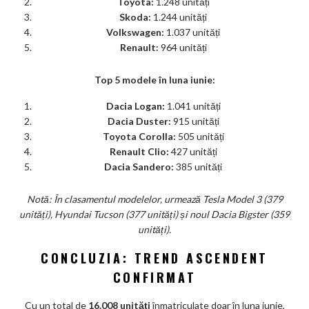
Toyota:
1.248 unități
Skoda:
1.244 unități
Volkswagen:
1.037 unități
Renault:
964 unități
Top 5 modele în luna iunie:
Dacia Logan:
1.041 unități
Dacia Duster:
915 unități
Toyota Corolla:
505 unități
Renault Clio:
427 unități
Dacia Sandero:
385 unități
Notă: În clasamentul modelelor, urmează Tesla Model 3 (379
unități), Hyundai Tucson (377 unități) și noul Dacia Bigster (359
unități).
CONCLUZIA: TREND ASCENDENT
CONFIRMAT
Cu un total de
16.008 unități
înmatriculate doar în luna iunie,