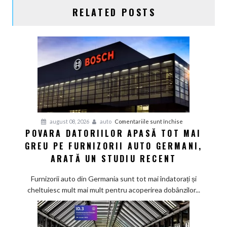
RELATED POSTS
pentru
august 08, 2026
auto
Comentariile sunt închise
POVARA DATORIILOR APASĂ TOT MAI
Povara
GREU PE FURNIZORII AUTO GERMANI,
datoriilor
apasă
ARATĂ UN STUDIU RECENT
tot
mai
Furnizorii auto din Germania sunt tot mai îndatorați și
greu
cheltuiesc mult mai mult pentru acoperirea dobânzilor...
pe
furnizorii
auto