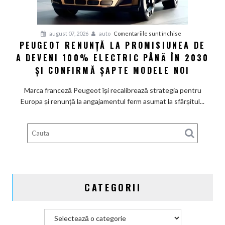
restructurare
pentru
august 07, 2026
auto
Comentariile sunt închise
PEUGEOT RENUNȚĂ LA PROMISIUNEA DE
Peugeot
A DEVENI 100% ELECTRIC PÂNĂ ÎN 2030
renunță
la
ȘI CONFIRMĂ ȘAPTE MODELE NOI
promisiunea
de
Marca franceză Peugeot își recalibrează strategia pentru
a
Europa și renunță la angajamentul ferm asumat la sfârșitul...
deveni
100%
electric
până
în
2030
și
CATEGORII
confirmă
șapte
modele
Categorii
noi