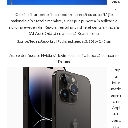
cială
al
Comisiei Europene, în colaborare directă cu autoritățile
naționale din statele membre, a început punerea în aplicare a
noilor prevederi din Regulamentul privind inteligența artificială
(AI Act). Odată cu această
Read more »
Source:
TechnoReport.ro
|
Published:
august 3, 2026 - 2:43 pm
Apple depășește Nvidia și devine cea mai valoroasă companie
din lume
Grup
ul
infor
matic
ameri
can
Appl
e a
depă
șit,