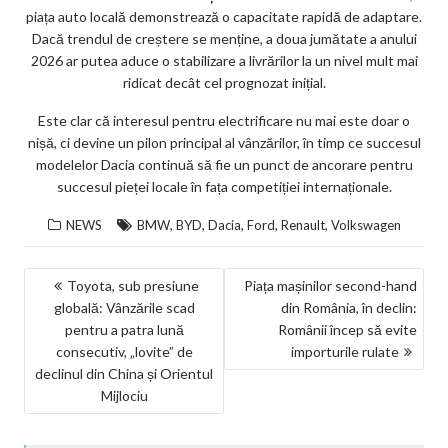
piața auto locală demonstrează o capacitate rapidă de adaptare.
Dacă trendul de creștere se menține, a doua jumătate a anului
2026 ar putea aduce o stabilizare a livrărilor la un nivel mult mai
ridicat decât cel prognozat inițial.
Este clar că interesul pentru electrificare nu mai este doar o
nișă, ci devine un pilon principal al vânzărilor, în timp ce succesul
modelelor Dacia continuă să fie un punct de ancorare pentru
succesul pieței locale în fața competiției internaționale.
,
,
,
,
,
NEWS
BMW
BYD
Dacia
Ford
Renault
Volkswagen
NAVIGARE
Toyota, sub presiune
Piața mașinilor second-hand
globală: Vânzările scad
din România, în declin:
ÎN
pentru a patra lună
Românii încep să evite
ARTICOLE
consecutiv, „lovite” de
importurile rulate
declinul din China și Orientul
Mijlociu