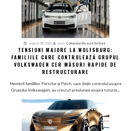
germani,
arată
un
studiu
recent
pentru
august 08, 2026
auto
Comentariile sunt închise
TENSIUNI MAJORE LA WOLFSBURG:
Tensiuni
FAMILIILE CARE CONTROLEAZĂ GRUPUL
majore
la
VOLKSWAGEN CER MĂSURI RAPIDE DE
Wolfsburg:
RESTRUCTURARE
Familiile
care
Membrii familiilor Porsche și Piëch, care dețin controlul asupra
controlează
Grupului Volkswagen, au crescut presiunea asupra tuturor...
Grupul
Volkswagen
cer
măsuri
rapide
de