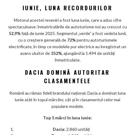
IUNIE, LUNA RECORDURILOR
Motorul acestei reveniri a fost luna iunie, care a adus cifre
spectaculoase: înmatriculările de autoturisme noi au crescut cu
52,9%
față de iunie 2025. Segmentul „verde” a fost vedeta lunii,
cu o creștere generală de
72%
pentru autoturismele
electrificate, în timp ce modelele pur electrice au înregistrat un
avans uluitor de
352%
, ajungând la 1.494 de unități
înmatriculate.
DACIA DOMINĂ AUTORITAR
CLASAMENTELE
Românii au rămas fideli brandului național. Dacia a dominat luna
iunie atât în topul mărcilor, cât și în clasamentul celor mai
populare modele.
Top 5 mărci în luna iunie:
Dacia:
2.860 unități