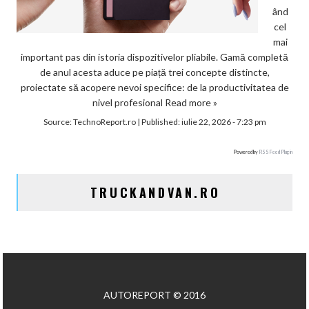
ând
cel
mai
important pas din istoria dispozitivelor pliabile. Gamă completă
de anul acesta aduce pe piață trei concepte distincte,
proiectate să acopere nevoi specifice: de la productivitatea de
nivel profesional
Read more »
Source:
TechnoReport.ro
|
Published:
iulie 22, 2026 - 7:23 pm
Powered by
RSS Feed Plugin
TRUCKANDVAN.RO
AUTOREPORT © 2016