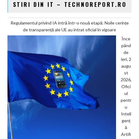
STIRI DIN IT – TECHNOREPORT.RO
Regulamentul privind IA intră într-o nouă etapă: Noile cerințe
de transparență ale UE au intrat oficial în vigoare
Înce
pând
de
ieri, 2
augu
st
2026,
Ofici
ul
pentr
u
Inteli
genț
ă
Artifi