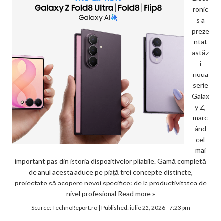
ronic
s a
preze
ntat
astăz
i
noua
serie
Galax
y Z,
marc
ând
cel
mai
important pas din istoria dispozitivelor pliabile. Gamă completă
de anul acesta aduce pe piață trei concepte distincte,
proiectate să acopere nevoi specifice: de la productivitatea de
nivel profesional
Read more »
Source:
TechnoReport.ro
|
Published:
iulie 22, 2026 - 7:23 pm