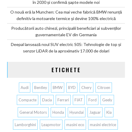
în 2030 și confirmă șapte modele noi
O nouă eră la Munchen: Cea mai veche fabrică BMW renunță
definitiv la motoarele termice și devine 100% electrică
Producătorii auto chinezi, principalii beneficiari ai subvenților
guvernamentale EV din Germania
Deepal lansează noul SUV electric S05: Tehnologie de top și
senzor LiDAR de la aproximativ 17.000 de dolari
ETICHETE
Audi
Bentley
BMW
BYD
Chery
Citroen
Compacte
Dacia
Ferrari
FIAT
Ford
Geely
General Motors
Honda
Hyundai
Jaguar
Kia
Lamborghini
Leapmotor
masini eco
masini electrice