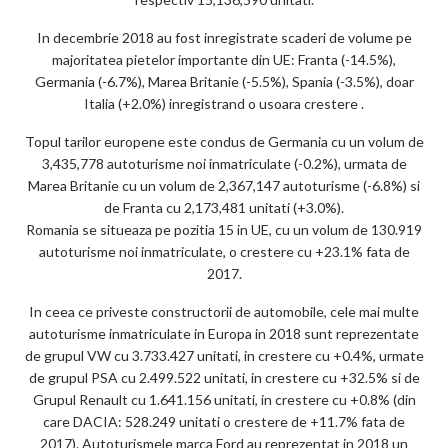
ar
In decembrie 2018 au fost inregistrate scaderi de volume pe
ks
majoritatea pietelor importante din UE: Franta (-14.5%),
Germania (-6.7%), Marea Britanie (-5.5%), Spania (-3.5%), doar
Italia (+2.0%) inregistrand o usoara crestere .
Topul tarilor europene este condus de Germania cu un volum de
3,435,778 autoturisme noi inmatriculate (-0.2%), urmata de
Marea Britanie cu un volum de 2,367,147 autoturisme (-6.8%) si
de Franta cu 2,173,481 unitati (+3.0%).
Romania se situeaza pe pozitia 15 in UE, cu un volum de 130.919
autoturisme noi inmatriculate, o crestere cu +23.1% fata de
2017.
In ceea ce priveste constructorii de automobile, cele mai multe
autoturisme inmatriculate in Europa in 2018 sunt reprezentate
de grupul VW cu 3.733.427 unitati, in crestere cu +0.4%, urmate
de grupul PSA cu 2.499.522 unitati, in crestere cu +32.5% si de
Grupul Renault cu 1.641.156 unitati, in crestere cu +0.8% (din
care DACIA: 528.249 unitati o crestere de +11.7% fata de
2017). Autoturismele marca Ford au reprezentat in 2018 un