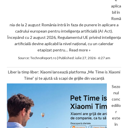
aplica
bil în
Româ
nia de la 2 august România intră în faza de punere în aplicare a
cadrului european pentru inteligența artificială (AI Act).
Începând cu 2 august 2026, Regulamentul UE privind inteligența
artificială devine aplicabil la nivel național, cu un calendar
etapizat pentru…
Read more »
Source:
TechnoReport.ro
|
Published:
iulie 27, 2026 - 6:27 am
Liber la timp liber: Xiaomi lansează platforma „Me Time is Xiaomi
Time” și te ajută să scapi de grijile din vacanță
Sezo
nul
conc
ediilo
r
este
în