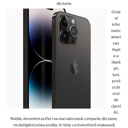
din lume
Grup
ul
infor
matic
ameri
can
Appl
e a
depă
șit,
luni,
prod
ucăt
orul
de
cipuri
AI,
Nvidia, devenind astfel cea mai valoroasă companie din lume,
recâștigând prima poziție, în timp ce investitorii evaluează