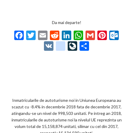
Da mai departe!
F
T
E
R
Li
W
G
Pi
O
ac
w
m
e
n
h
m
nt
ut
V
g
Li
P
e
itt
ai
d
ke
at
ai
er
lo
K
o
ve
ar
b
er
l
di
dI
s
l
es
o
o
Jo
ta
o
t
n
A
t
k.
gl
ur
je
o
p
co
e_
n
az
k
p
m
b
al
ă
o
Inmatricularile de autoturisme noi in Uniunea Europeana au
scazut cu -8.4% in decembrie 2018 fata de decembrie 2017,
o
atingandu-se un nivel de 998,503 unitati. Pe intreg an 2018,
k
inmatricularile de autoturisme noi la nivelul UE reprezinta un
volum total de 15,158,874 unitati, silimar cu cel din 2017,
m
respectiv 15,136,590 unitati.