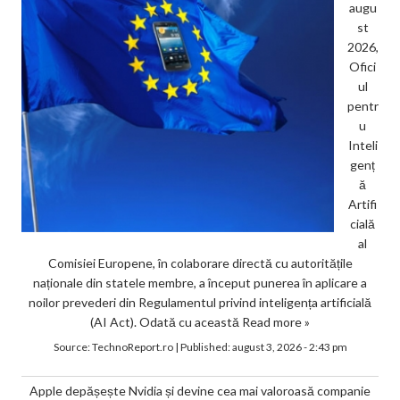
augu
st
2026,
Ofici
ul
pentr
u
Inteli
genț
ă
Artifi
cială
al
Comisiei Europene, în colaborare directă cu autoritățile
naționale din statele membre, a început punerea în aplicare a
noilor prevederi din Regulamentul privind inteligența artificială
(AI Act). Odată cu această
Read more »
Source:
TechnoReport.ro
|
Published:
august 3, 2026 - 2:43 pm
Apple depășește Nvidia și devine cea mai valoroasă companie