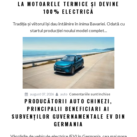
eră
LA MOTOARELE TERMICE ȘI DEVINE
la
100% ELECTRICĂ
Munchen:
Cea
Tradiția și viitorul își dau întâlnire în inima Bavariei. Odată cu
mai
startul producției noului model complet...
veche
fabrică
BMW
renunță
definitiv
la
motoarele
termice
și
pentru
august 07, 2026
auto
Comentariile sunt închise
devine
PRODUCĂTORII AUTO CHINEZI,
Producătorii
100%
PRINCIPALII BENEFICIARI AI
auto
electrică
chinezi,
SUBVENȚILOR GUVERNAMENTALE EV DIN
principalii
GERMANIA
beneficiari
ai
Vânzările de vehicule electrice (EV) în Germania, cea mai mare