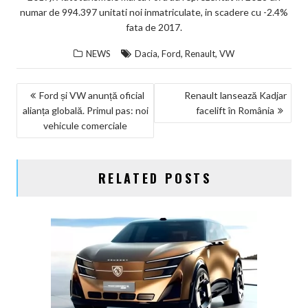
numar de 994.397 unitati noi inmatriculate, in scadere cu -2.4%
fata de 2017.
,
,
,
NEWS
Dacia
Ford
Renault
VW
NAVIGARE
Ford și VW anunță oficial
Renault lansează Kadjar
alianța globală. Primul pas: noi
facelift în România
ÎN
vehicule comerciale
ARTICOLE
RELATED POSTS