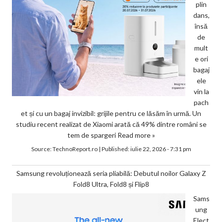
plin
dans,
însă
de
mult
e ori
bagaj
ele
vin la
pach
et și cu un bagaj invizibil: grijile pentru ce lăsăm în urmă. Un
studiu recent realizat de Xiaomi arată că 49% dintre români se
tem de spargeri
Read more »
Source:
TechnoReport.ro
|
Published:
iulie 22, 2026 - 7:31 pm
Samsung revoluționează seria pliabilă: Debutul noilor Galaxy Z
Fold8 Ultra, Fold8 și Flip8
Sams
ung
Elect