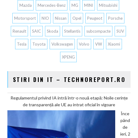
Mazda
Mercedes-Benz
MG
MINI
Mitsubishi
Motorsport
NIO
Nissan
Opel
Peugeot
Porsche
Renault
SAIC
Skoda
Stellantis
subcompacte
SUV
Tesla
Toyota
Volkswagen
Volvo
VW
Xiaomi
XPENG
STIRI DIN IT – TECHNOREPORT.RO
Regulamentul privind IA intră într-o nouă etapă: Noile cerințe
de transparență ale UE au intrat oficial în vigoare
Înce
pând
de
ieri, 2