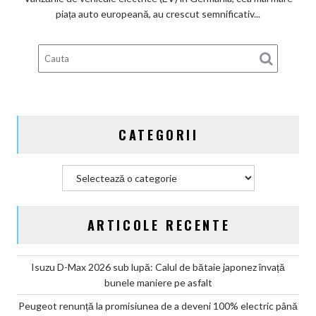
subvenților
piața auto europeană, au crescut semnificativ...
guvernamentale
EV
din
Germania
CATEGORII
Categorii
ARTICOLE RECENTE
Isuzu D-Max 2026 sub lupă: Calul de bătaie japonez învață
bunele maniere pe asfalt
Peugeot renunță la promisiunea de a deveni 100% electric până