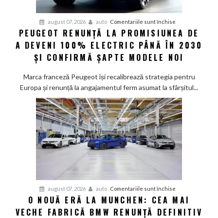
pentru
august 07, 2026
auto
Comentariile sunt închise
PEUGEOT RENUNȚĂ LA PROMISIUNEA DE
Peugeot
A DEVENI 100% ELECTRIC PÂNĂ ÎN 2030
renunță
la
ȘI CONFIRMĂ ȘAPTE MODELE NOI
promisiunea
de
Marca franceză Peugeot își recalibrează strategia pentru
a
Europa și renunță la angajamentul ferm asumat la sfârșitul...
deveni
100%
electric
până
în
2030
și
confirmă
șapte
pentru
august 07, 2026
auto
Comentariile sunt închise
modele
O NOUĂ ERĂ LA MUNCHEN: CEA MAI
O
noi
VECHE FABRICĂ BMW RENUNȚĂ DEFINITIV
nouă