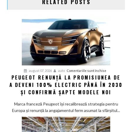
RELATED POSTS
pentru
august 07, 2026
auto
Comentariile sunt închise
PEUGEOT RENUNȚĂ LA PROMISIUNEA DE
Peugeot
A DEVENI 100% ELECTRIC PÂNĂ ÎN 2030
renunță
la
ȘI CONFIRMĂ ȘAPTE MODELE NOI
promisiunea
de
Marca franceză Peugeot își recalibrează strategia pentru
a
Europa și renunță la angajamentul ferm asumat la sfârșitul...
deveni
100%
electric