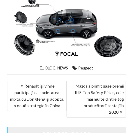
,
BLOG
NEWS
Peugeot
NAVIGARE
Renault îşi vinde
Mazda a primit șase premii
participaţia la societatea
IIHS Top Safety Pick+, cele
ÎN
mixtă cu Dongfeng şi adoptă
mai multe dintre toți
ARTICOLE
o nouă strategie în China
producătorii testați în
2020