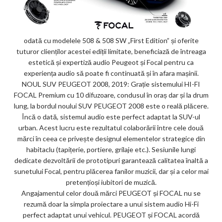
odată cu modelele 508 & 508 SW „First Edition” și oferite
tuturor clienților acestei ediții limitate, beneficiază de întreaga
estetică și expertiză audio Peugeot și Focal pentru ca
experiența audio să poate fi continuată și în afara mașinii.
NOUL SUV PEUGEOT 2008, 2019: Grație sistemului HI-FI
FOCAL Premium cu 10 difuzoare, condusul în oraș dar și la drum
lung, la bordul noului SUV PEUGEOT 2008 este o reală plăcere.
Încă o dată, sistemul audio este perfect adaptat la SUV-ul
urban. Acest lucru este rezultatul colaborării între cele două
mărci în ceea ce privește designul elementelor strategice din
habitaclu (tapițerie, portiere, grilaje etc.). Sesiunile lungi
dedicate dezvoltării de prototipuri garantează calitatea înaltă a
sunetului Focal, pentru plăcerea fanilor muzicii, dar și a celor mai
pretențioși iubitori de muzică.
Angajamentul celor două mărci PEUGEOT și FOCAL nu se
rezumă doar la simpla proiectare a unui sistem audio Hi-Fi
perfect adaptat unui vehicul. PEUGEOT și FOCAL acordă