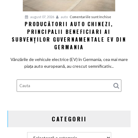
termice
și
pentru
august 07, 2026
auto
Comentariile sunt închise
devine
PRODUCĂTORII AUTO CHINEZI,
Producătorii
100%
PRINCIPALII BENEFICIARI AI
auto
electrică
chinezi,
SUBVENȚILOR GUVERNAMENTALE EV DIN
principalii
GERMANIA
beneficiari
ai
Vânzările de vehicule electrice (EV) în Germania, cea mai mare
subvenților
piața auto europeană, au crescut semnificativ...
guvernamentale
EV
din
Germania
CATEGORII
Categorii