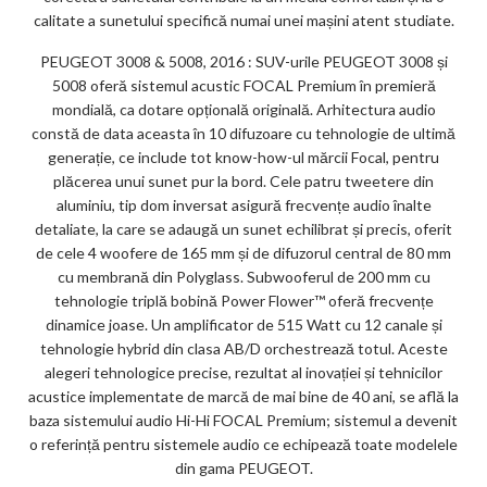
calitate a sunetului specifică numai unei mașini atent studiate.
PEUGEOT 3008 & 5008, 2016 : SUV-urile PEUGEOT 3008 și
5008 oferă sistemul acustic FOCAL Premium în premieră
mondială, ca dotare opțională originală. Arhitectura audio
constă de data aceasta în 10 difuzoare cu tehnologie de ultimă
generație, ce include tot know-how-ul mărcii Focal, pentru
plăcerea unui sunet pur la bord. Cele patru tweetere din
aluminiu, tip dom inversat asigură frecvențe audio înalte
detaliate, la care se adaugă un sunet echilibrat și precis, oferit
de cele 4 woofere de 165 mm și de difuzorul central de 80 mm
cu membrană din Polyglass. Subwooferul de 200 mm cu
tehnologie triplă bobină Power Flower™ oferă frecvențe
dinamice joase. Un amplificator de 515 Watt cu 12 canale și
tehnologie hybrid din clasa AB/D orchestrează totul. Aceste
alegeri tehnologice precise, rezultat al inovației și tehnicilor
acustice implementate de marcă de mai bine de 40 ani, se află la
baza sistemului audio Hi-Hi FOCAL Premium; sistemul a devenit
o referință pentru sistemele audio ce echipează toate modelele
din gama PEUGEOT.