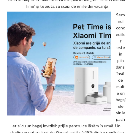
Time” și te ajută să scapi de grijile din vacanță
Sezo
nul
conc
ediilo
r
este
în
plin
dans,
însă
de
mult
e ori
bagaj
ele
vin la
pach
et și cu un bagaj invizibil: grijile pentru ce lăsăm în urmă. Un
studiu recent realizat de Xiaomi arată că 49% dintre români se