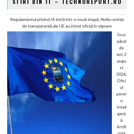
STIRI DIN IT – TECHNOREPORT.RO
Regulamentul privind IA intră într-o nouă etapă: Noile cerințe
de transparență ale UE au intrat oficial în vigoare
Înce
pând
de
ieri, 2
augu
st
2026,
Ofici
ul
pentr
u
Inteli
genț
ă
Artifi
cială