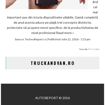
ând
cel
mai
important pas din istoria dispozitivelor pliabile. Gamă completă
de anul acesta aduce pe piață trei concepte distincte,
proiectate să acopere nevoi specifice: de la productivitatea de
nivel profesional
Read more »
Source:
TechnoReport.ro
|
Published:
iulie 22, 2026 - 7:23 pm
Powered by
RSS Feed Plugin
TRUCKANDVAN.RO
AUTOREPORT © 2016