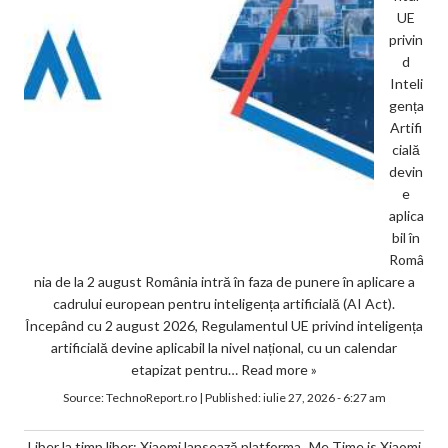
UE
privin
d
Inteli
gența
Artifi
cială
devin
e
aplica
bil în
Româ
nia de la 2 august România intră în faza de punere în aplicare a
cadrului european pentru inteligența artificială (AI Act).
Începând cu 2 august 2026, Regulamentul UE privind inteligența
artificială devine aplicabil la nivel național, cu un calendar
etapizat pentru…
Read more »
Source:
TechnoReport.ro
|
Published:
iulie 27, 2026 - 6:27 am
Liber la timp liber: Xiaomi lansează platforma „Me Time is Xiaomi