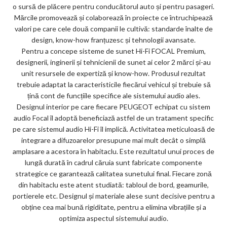
o sursă de plăcere pentru conducătorul auto și pentru pasageri.
Mărcile promovează și colaborează în proiecte ce întruchipează
valori pe care cele două companii le cultivă: standarde înalte de
design, know-how franțuzesc și tehnologii avansate.
Pentru a concepe sisteme de sunet Hi-Fi FOCAL Premium,
designerii, inginerii și tehnicienii de sunet ai celor 2 mărci și-au
unit resursele de expertiză și know-how. Produsul rezultat
trebuie adaptat la caracteristicile fiecărui vehicul și trebuie să
țină cont de funcțiile specifice ale sistemului audio ales.
Designul interior pe care fiecare PEUGEOT echipat cu sistem
audio Focal îl adoptă beneficiază astfel de un tratament specific
pe care sistemul audio Hi-Fi îl implică. Activitatea meticuloasă de
integrare a difuzoarelor presupune mai mult decât o simplă
amplasare a acestora în habitaclu. Este rezultatul unui proces de
lungă durată în cadrul căruia sunt fabricate componente
strategice ce garantează calitatea sunetului final. Fiecare zonă
din habitaclu este atent studiată: tabloul de bord, geamurile,
portierele etc. Designul și materiale alese sunt decisive pentru a
obține cea mai bună rigiditate, pentru a elimina vibrațiile și a
optimiza aspectul sistemului audio.