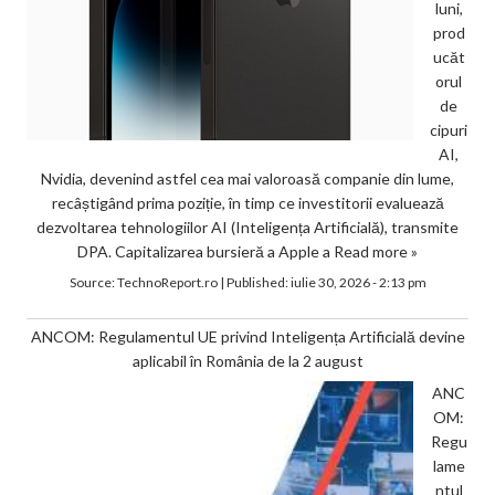
luni,
prod
ucăt
orul
de
cipuri
AI,
Nvidia, devenind astfel cea mai valoroasă companie din lume,
recâștigând prima poziție, în timp ce investitorii evaluează
dezvoltarea tehnologiilor AI (Inteligența Artificială), transmite
DPA. Capitalizarea bursieră a Apple a
Read more »
Source:
TechnoReport.ro
|
Published:
iulie 30, 2026 - 2:13 pm
ANCOM: Regulamentul UE privind Inteligența Artificială devine
aplicabil în România de la 2 august
ANC
OM:
Regu
lame
ntul