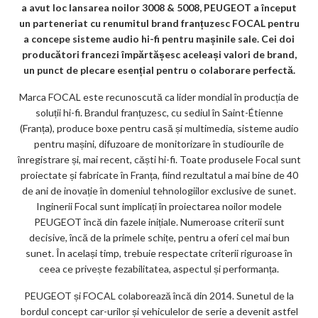
a avut loc lansarea noilor 3008 & 5008, PEUGEOT a început
o
un parteneriat cu renumitul brand franțuzesc FOCAL pentru
k
a concepe sisteme audio hi-fi pentru mașinile sale. Cei doi
producători francezi împărtășesc aceleași valori de brand,
m
un punct de plecare esențial pentru o colaborare perfectă.
ar
Marca FOCAL este recunoscută ca lider mondial în producția de
ks
soluții hi-fi. Brandul franțuzesc, cu sediul în Saint-Étienne
(Franța), produce boxe pentru casă și multimedia, sisteme audio
pentru mașini, difuzoare de monitorizare în studiourile de
înregistrare și, mai recent, căști hi-fi. Toate produsele Focal sunt
proiectate și fabricate în Franța, fiind rezultatul a mai bine de 40
de ani de inovație în domeniul tehnologiilor exclusive de sunet.
Inginerii Focal sunt implicați în proiectarea noilor modele
PEUGEOT încă din fazele inițiale. Numeroase criterii sunt
decisive, încă de la primele schițe, pentru a oferi cel mai bun
sunet. În același timp, trebuie respectate criterii riguroase în
ceea ce privește fezabilitatea, aspectul și performanța.
PEUGEOT și FOCAL colaborează încă din 2014. Sunetul de la
bordul concept car-urilor și vehiculelor de serie a devenit astfel