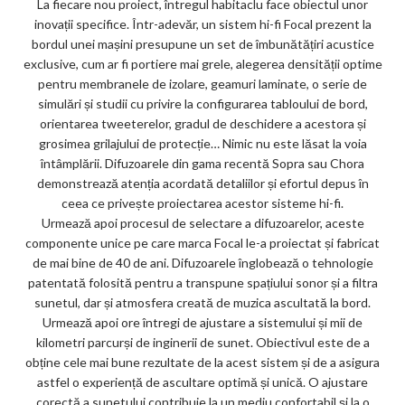
La fiecare nou proiect, întregul habitaclu face obiectul unor
inovații specifice. Într-adevăr, un sistem hi-fi Focal prezent la
bordul unei mașini presupune un set de îmbunătățiri acustice
exclusive, cum ar fi portiere mai grele, alegerea densității optime
pentru membranele de izolare, geamuri laminate, o serie de
simulări și studii cu privire la configurarea tabloului de bord,
orientarea tweeterelor, gradul de deschidere a acestora și
grosimea grilajului de protecție… Nimic nu este lăsat la voia
întâmplării. Difuzoarele din gama recentă Sopra sau Chora
demonstrează atenția acordată detaliilor și efortul depus în
ceea ce privește proiectarea acestor sisteme hi-fi.
Urmează apoi procesul de selectare a difuzoarelor, aceste
componente unice pe care marca Focal le-a proiectat și fabricat
de mai bine de 40 de ani. Difuzoarele înglobează o tehnologie
patentată folosită pentru a transpune spațiului sonor și a filtra
sunetul, dar și atmosfera creată de muzica ascultată la bord.
Urmează apoi ore întregi de ajustare a sistemului și mii de
kilometri parcurși de inginerii de sunet. Obiectivul este de a
obține cele mai bune rezultate de la acest sistem și de a asigura
astfel o experiență de ascultare optimă și unică. O ajustare
corectă a sunetului contribuie la un mediu confortabil și la o