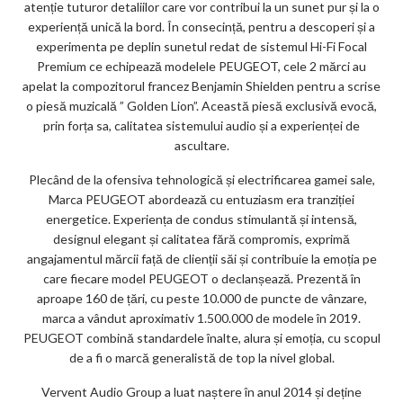
atenție tuturor detaliilor care vor contribui la un sunet pur și la o
experiență unică la bord. În consecință, pentru a descoperi și a
experimenta pe deplin sunetul redat de sistemul Hi-Fi Focal
Premium ce echipează modelele PEUGEOT, cele 2 mărci au
apelat la compozitorul francez Benjamin Shielden pentru a scrise
o piesă muzicală ” Golden Lion”. Această piesă exclusivă evocă,
prin forța sa, calitatea sistemului audio și a experienței de
ascultare.
Plecând de la ofensiva tehnologică și electrificarea gamei sale,
Marca PEUGEOT abordează cu entuziasm era tranziției
energetice. Experiența de condus stimulantă și intensă,
designul elegant și calitatea fără compromis, exprimă
angajamentul mărcii față de clienții săi și contribuie la emoția pe
care fiecare model PEUGEOT o declanșează. Prezentă în
aproape 160 de țări, cu peste 10.000 de puncte de vânzare,
marca a vândut aproximativ 1.500.000 de modele în 2019.
PEUGEOT combină standardele înalte, alura și emoția, cu scopul
de a fi o marcă generalistă de top la nivel global.
Vervent Audio Group a luat naștere în anul 2014 și deține