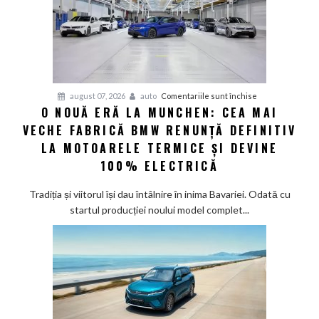
până
în
2030
și
confirmă
șapte
pentru
august 07, 2026
auto
Comentariile sunt închise
modele
O NOUĂ ERĂ LA MUNCHEN: CEA MAI
O
noi
VECHE FABRICĂ BMW RENUNȚĂ DEFINITIV
nouă
eră
LA MOTOARELE TERMICE ȘI DEVINE
la
100% ELECTRICĂ
Munchen:
Cea
Tradiția și viitorul își dau întâlnire în inima Bavariei. Odată cu
mai
startul producției noului model complet...
veche
fabrică
BMW
renunță
definitiv
la
motoarele