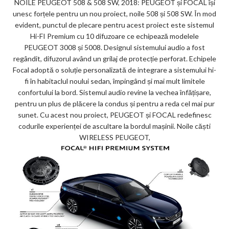
NOILE PEUGEOT 508 & 508 SW, 2018: PEUGEOT și FOCAL își
unesc forțele pentru un nou proiect, noile 508 și 508 SW. În mod
evident, punctul de plecare pentru acest proiect este sistemul
Hi-FI Premium cu 10 difuzoare ce echipează modelele
PEUGEOT 3008 și 5008. Designul sistemului audio a fost
regândit, difuzorul având un grilaj de protecție perforat. Echipele
Focal adoptă o soluție personalizată de integrare a sistemului hi-
fi în habitaclul noului sedan, împingând și mai mult limitele
confortului la bord. Sistemul audio revine la vechea înfățișare,
pentru un plus de plăcere la condus și pentru a reda cel mai pur
sunet. Cu acest nou proiect, PEUGEOT și FOCAL redefinesc
codurile experienței de ascultare la bordul mașinii. Noile căști
WIRELESS PEUGEOT,