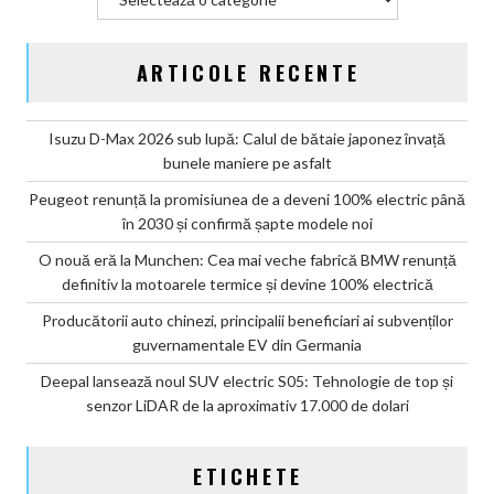
ARTICOLE RECENTE
Isuzu D-Max 2026 sub lupă: Calul de bătaie japonez învață
bunele maniere pe asfalt
Peugeot renunță la promisiunea de a deveni 100% electric până
în 2030 și confirmă șapte modele noi
O nouă eră la Munchen: Cea mai veche fabrică BMW renunță
definitiv la motoarele termice și devine 100% electrică
Producătorii auto chinezi, principalii beneficiari ai subvenților
guvernamentale EV din Germania
Deepal lansează noul SUV electric S05: Tehnologie de top și
senzor LiDAR de la aproximativ 17.000 de dolari
ETICHETE