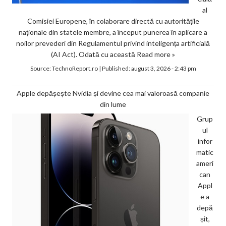
al
Comisiei Europene, în colaborare directă cu autoritățile
naționale din statele membre, a început punerea în aplicare a
noilor prevederi din Regulamentul privind inteligența artificială
(AI Act). Odată cu această
Read more »
Source:
TechnoReport.ro
|
Published:
august 3, 2026 - 2:43 pm
Apple depășește Nvidia și devine cea mai valoroasă companie
din lume
Grup
ul
infor
matic
ameri
can
Appl
e a
depă
șit,