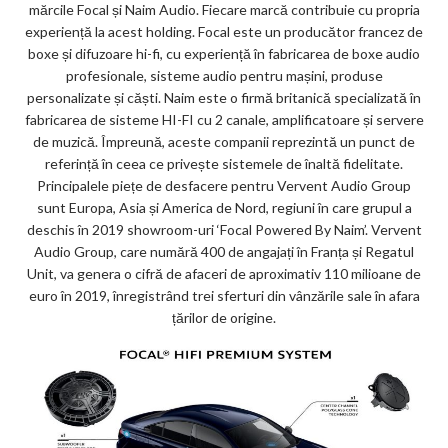
mărcile Focal și Naim Audio. Fiecare marcă contribuie cu propria
experiență la acest holding. Focal este un producător francez de
boxe și difuzoare hi-fi, cu experiență în fabricarea de boxe audio
profesionale, sisteme audio pentru mașini, produse
personalizate și căști. Naim este o firmă britanică specializată în
fabricarea de sisteme HI-FI cu 2 canale, amplificatoare și servere
de muzică. Împreună, aceste companii reprezintă un punct de
referință în ceea ce privește sistemele de înaltă fidelitate.
Principalele piețe de desfacere pentru Vervent Audio Group
sunt Europa, Asia și America de Nord, regiuni în care grupul a
deschis în 2019 showroom-uri ‘Focal Powered By Naim’. Vervent
Audio Group, care numără 400 de angajați în Franța și Regatul
Unit, va genera o cifră de afaceri de aproximativ 110 milioane de
euro în 2019, înregistrând trei sferturi din vânzările sale în afara
țărilor de origine.