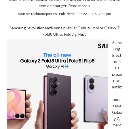
tem de spargeri
Read more »
Source:
TechnoReport.ro
|
Published:
iulie 22, 2026 - 7:31 pm
Samsung revoluționează seria pliabilă: Debutul noilor Galaxy Z
Fold8 Ultra, Fold8 și Flip8
Sams
ung
Elect
ronic
s a
preze
ntat
astăz
i
noua
serie
Galax
y Z,
marc