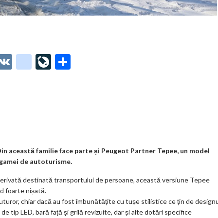
O
V
g
Li
P
t
K
o
ve
ar
o
o
Jo
ta
o
gl
ur
je
.
e_
n
az
co
b
al
ă
m
o
in această familie face parte și Peugeot Partner Tepee, un model
 gamei de autoturisme.
o
derivată destinată transportului de persoane, această versiune Tepee
k
d foarte nișată.
m
tuturor, chiar dacă au fost îmbunătățite cu tușe stilistice ce țin de design
 tip LED, bară față și grilă revizuite, dar și alte dotări specifice
ar