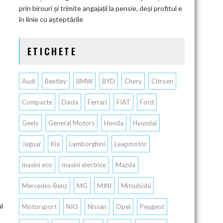
prin birouri și trimite angajații la pensie, deși profitul e
în linie cu așteptările
ETICHETE
Audi
Bentley
BMW
BYD
Chery
Citroen
Compacte
Dacia
Ferrari
FIAT
Ford
Geely
General Motors
Honda
Hyundai
Jaguar
Kia
Lamborghini
Leapmotor
masini eco
masini electrice
Mazda
Mercedes-Benz
MG
MINI
Mitsubishi
ul
Motorsport
NIO
Nissan
Opel
Peugeot