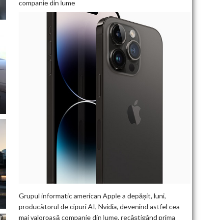
companie din lume
Grupul informatic american Apple a depășit, luni,
producătorul de cipuri AI, Nvidia, devenind astfel cea
mai valoroasă companie din lume, recâștigând prima