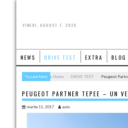
Skip
to
content
VINERI, AUGUST 7, 2026
NEWS
DRIVE TEST
EXTRA
BLOG
You are here
Home
DRIVE TEST
Peugeot Partne
PEUGEOT PARTNER TEPEE – UN VE
martie 11, 2017
auto