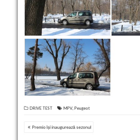
,
DRIVE TEST
MPV
Peugeot
NAVIGARE
Premio își inaugurează sezonul
ÎN