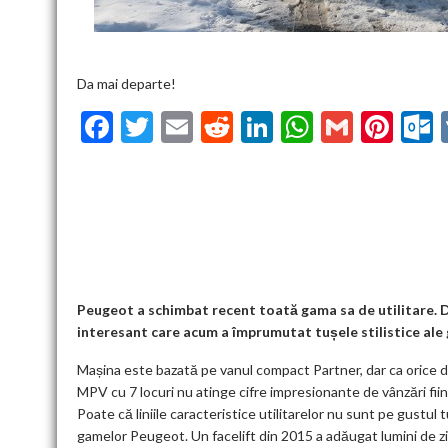
Da mai departe!
F
T
E
R
Li
W
G
Pi
ac
w
m
e
n
h
m
nt
u
e
itt
ai
d
ke
at
ai
er
l
b
er
l
di
dI
s
l
es
o
t
n
A
t
k
o
p
k
p
Peugeot a schimbat recent toată gama sa de utilitare. D
interesant care acum a împrumutat tușele stilistice ale
Mașina este bazată pe vanul compact Partner, dar ca orice 
MPV cu 7 locuri nu atinge cifre impresionante de vânzări fiin
Poate că liniile caracteristice utilitarelor nu sunt pe gustul 
gamelor Peugeot. Un facelift din 2015 a adăugat lumini de zi de