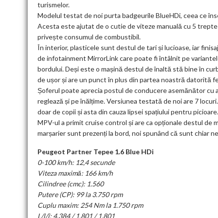
turismelor.
Modelul testat de noi purta badgeurile BlueHDi, ceea ce îns
Acesta este ajutat de o cutie de viteze manuală cu 5 trepte 
privește consumul de combustibil.
În interior, plasticele sunt destul de tari și lucioase, iar fin
de infotainment MirrorLink care poate fi întâlnit pe varian
bordului. Deși este o mașină destul de înaltă stă bine în cur
de ușor și are un punct în plus din partea noastră datorită fe
Șoferul poate aprecia postul de conducere asemănător cu al 
reglează și pe înălțime. Versiunea testată de noi are 7 locuri.
doar de copii și asta din cauza lipsei spațiului pentru picioare
MPV-ul a primit cruise control și are ca opționale destul de
marșarier sunt prezenți la bord, noi spunând că sunt chiar ne
Peugeot Partner Tepee 1.6 Blue HDi
0-100 km/h: 12,4 secunde
Viteza maximă: 166 km/h
Cilindree (cmc): 1.560
Putere (CP): 99 la 3.750 rpm
Cuplu maxim: 254 Nm la 1.750 rpm
L/l/î: 4.384 / 1.801 / 1.801