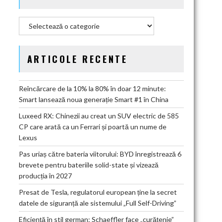
Categorii
ARTICOLE RECENTE
Reîncărcare de la 10% la 80% în doar 12 minute:
Smart lansează noua generație Smart #1 în China
Luxeed RX: Chinezii au creat un SUV electric de 585
CP care arată ca un Ferrari și poartă un nume de
Lexus
Pas uriaș către bateria viitorului: BYD înregistrează 6
brevete pentru bateriile solid-state și vizează
producția în 2027
Presat de Tesla, regulatorul european ține la secret
datele de siguranță ale sistemului „Full Self-Driving”
Eficiență în stil german: Schaeffler face „curățenie”