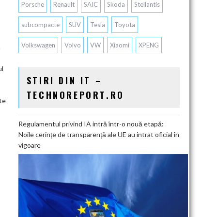
Porsche
Renault
SAIC
Skoda
Stellantis
subcompacte
SUV
Tesla
Toyota
Volkswagen
Volvo
VW
Xiaomi
XPENG
m
ul
STIRI DIN IT –
TECHNOREPORT.RO
ite
Regulamentul privind IA intră într-o nouă etapă:
Noile cerințe de transparență ale UE au intrat oficial în
vigoare