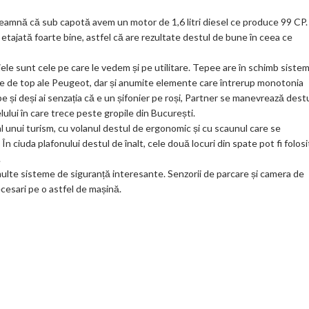
ks
eamnă că sub capotă avem un motor de 1,6 litri diesel ce produce 99 CP.
etajată foarte bine, astfel că are rezultate destul de bune în ceea ce
isajele sunt cele pe care le vedem și pe utilitare. Tepee are în schimb siste
tele de top ale Peugeot, dar și anumite elemente care întrerup monotonia
be și deși ai senzația că e un șifonier pe roși, Partner se manevrează dest
lului în care trece peste gropile din București.
unui turism, cu volanul destul de ergonomic și cu scaunul care se
 În ciuda plafonului destul de înalt, cele două locuri din spate pot fi folos
.
 multe sisteme de siguranță interesante. Senzorii de parcare și camera de
cesari pe o astfel de mașină.