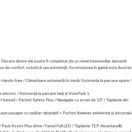
 Fiecare dintre ele poate fi completat de un nivel intermediar denumit
plus de confort, estetică sau asistență. Ascensiunea în gamă este ilustrat
re Hands-free / Climatizare automată bi-zonă/ Asistența la parcare spate /
ectric / Asistență la parcare față și VisioPark 1,
fumurii / Pachet Safety Plus / Navigație cu ecran de 10″ / Tapițerie din
n pasager cu spătar rabatabil + Pachet iluminat ambiental și decorațiu
 Pack Assist Plus drive / Faruri Full LED / Tapițerie TEP-Alcantara®,