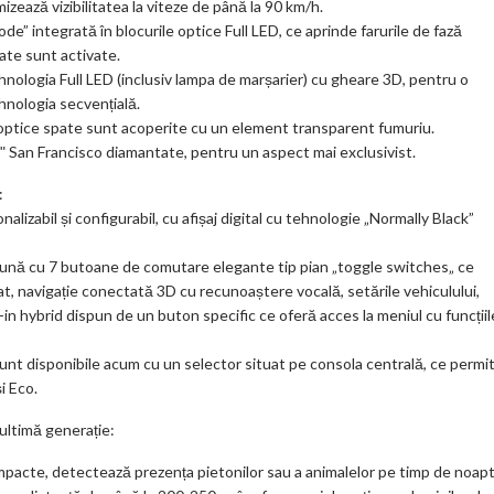
mizează vizibilitatea la viteze de până la 90 km/h.
de” integrată în blocurile optice Full LED, ce aprinde farurile de fază
ate sunt activate.
hnologia Full LED (inclusiv lampa de marșarier) cu gheare 3D, pentru o
hnologia secvențială.
le optice spate sunt acoperite cu un element transparent fumuriu.
ʺ San Francisco diamantate, pentru un aspect mai exclusivist.
:
alizabil și configurabil, cu afișaj digital cu tehnologie „Normally Black”
preună cu 7 butoane de comutare elegante tip pian „toggle switches„ ce
onat, navigație conectată 3D cu recunoaștere vocală, setările vehiculului,
g-in hybrid dispun de un buton specific ce oferă acces la meniul cu funcțiil
nt disponibile acum cu un selector situat pe consola centrală, ce permi
i Eco.
ultimă generație:
mpacte, detectează prezența pietonilor sau a animalelor pe timp de noap