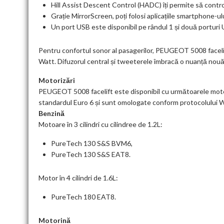
Hill Assist Descent Control (HADC) îți permite să control
Grație MirrorScreen, poți folosi aplicațiile smartphone-u
Un port USB este disponibil pe rândul 1 și două porturi 
Pentru confortul sonor al pasagerilor, PEUGEOT 5008 facel
Watt. Difuzorul central și tweeterele îmbracă o nuanță nou
Motorizări
PEUGEOT 5008 facelift este disponibil cu următoarele moto
standardul Euro 6 și sunt omologate conform protocolului 
Benzină
Motoare în 3 cilindri cu cilindree de 1.2L:
PureTech 130 S&S BVM6,
PureTech 130 S&S EAT8.
Motor în 4 cilindri de 1.6L:
PureTech 180 EAT8.
Motorină