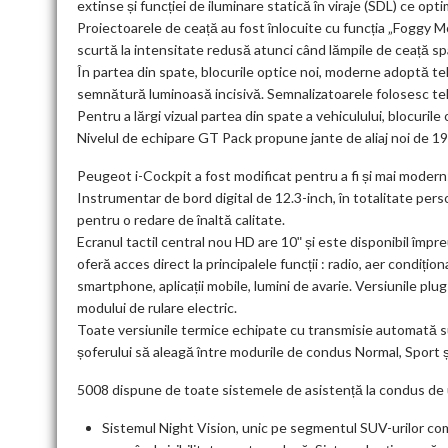
extinse și funcției de iluminare statică în viraje (SDL) ce opti
Proiectoarele de ceață au fost înlocuite cu funcția „Foggy Mo
scurtă la intensitate redusă atunci când lămpile de ceață sp
În partea din spate, blocurile optice noi, moderne adoptă te
semnătură luminoasă incisivă. Semnalizatoarele folosesc te
Pentru a lărgi vizual partea din spate a vehiculului, blocuri
Nivelul de echipare GT Pack propune jante de aliaj noi de 19
Peugeot i-Cockpit a fost modificat pentru a fi și mai modern
Instrumentar de bord digital de 12.3-inch, în totalitate person
pentru o redare de înaltă calitate.
Ecranul tactil central nou HD are 10ʺ și este disponibil îm
oferă acces direct la principalele funcții : radio, aer condiți
smartphone, aplicații mobile, lumini de avarie. Versiunile plu
modului de rulare electric.
Toate versiunile termice echipate cu transmisie automată su
șoferului să aleagă între modurile de condus Normal, Sport ș
5008 dispune de toate sistemele de asistență la condus de 
Sistemul Night Vision, unic pe segmentul SUV-urilor co