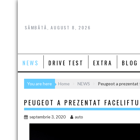
Skip
to
content
SÂMBĂTĂ, AUGUST 8, 2026
NEWS
DRIVE TEST
EXTRA
BLOG
You are here
Home
NEWS
Peugeot a prezentat f
PEUGEOT A PREZENTAT FACELIFTU
septembrie 3, 2020
auto