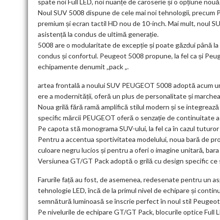
spate noi Full LED, noi nuanțe de caroserie și o opțiune nouă
Noul SUV 5008 dispune de cele mai noi tehnologii, precum
premium și ecran tactil HD nou de 10-inch. Mai mult, noul 
asistență la condus de ultimă generație.
5008 are o modularitate de excepție și poate găzdui până la 
condus și confortul. Peugeot 5008 propune, la fel ca și Peuge
echipamente denumit „pack „.
artea frontală a noului SUV PEUGEOT 5008 adoptă acum un sti
ere a modernității, oferă un plus de personalitate și march
Noua grilă fără ramă amplifică stilul modern și se integrează
specific mărcii PEUGEOT oferă o senzație de continuitate a 
Pe capota stă monograma SUV-ului, la fel ca în cazul tuturo
Pentru a accentua sportivitatea modelului, noua bară de prote
culoare negru lucios și pentru a oferi o imagine unitară, bar
Versiunea GT/GT Pack adoptă o grilă cu design specific ce s
Farurile față au fost, de asemenea, redesenate pentru un as
tehnologie LED, încă de la primul nivel de echipare și continu
semnătură luminoasă se înscrie perfect în noul stil Peugeot 
Pe nivelurile de echipare GT/GT Pack, blocurile optice Full 