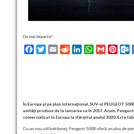
Da mai departe!
F
T
E
R
Li
W
G
Pi
ac
w
m
e
n
h
m
nt
u
e
itt
ai
d
ke
at
ai
er
l
b
er
l
di
dI
s
l
es
o
t
n
A
t
k
o
p
k
p
În Europa și pe plan internațional, SUV-ul PEUGEOT 5008
unități produse de la lansarea sa în 2017. Acum, Peugeot a
comercializat în Europa la sfârșitul anului 2020. Este fab
Cu un nou stil îndrăzneț, Peugeot 5008 oferă un plus de per