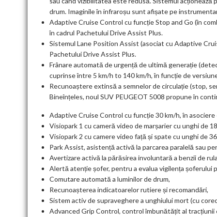
sau când vizibilitatea este redusă. Sistemul acționează p
drum. Imaginile în infraroșu sunt afișate pe instrumentaru
Adaptive Cruise Control cu funcție Stop and Go (în comb
în cadrul Pachetului Drive Assist Plus.
Sistemul Lane Position Assist (asociat cu Adaptive Crui
Pachetului Drive Assist Plus.
Frânare automată de urgență de ultimă generație (detectea
cuprinse între 5 km/h to 140 km/h, în funcție de versiune)
Recunoaștere extinsă a semnelor de circulație (stop, sen
Bineînțeles, noul SUV PEUGEOT 5008 propune în contin
Adaptive Cruise Control cu funcție 30 km/h, în asociere 
Visiopark 1 cu cameră video de marșarier cu unghi de 18
Visiopark 2 cu camere video față și spate cu unghi de 36
Park Assist, asistență activă la parcarea paralelă sau pe
Avertizare activă la părăsirea involuntară a benzii de rul
Alertă atenție șofer, pentru a evalua vigilența șoferului
Comutare automată a luminilor de drum,
Recunoașterea indicatoarelor rutiere și recomandări,
Sistem activ de supraveghere a unghiului mort (cu corect
Advanced Grip Control, control îmbunătățit al tracțiunii 