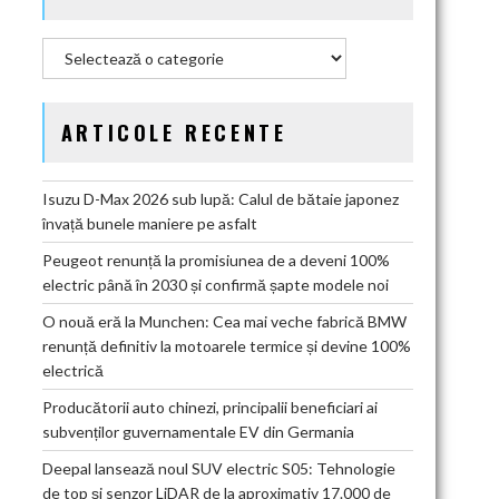
Categorii
ARTICOLE RECENTE
Isuzu D-Max 2026 sub lupă: Calul de bătaie japonez
învață bunele maniere pe asfalt
Peugeot renunță la promisiunea de a deveni 100%
electric până în 2030 și confirmă șapte modele noi
O nouă eră la Munchen: Cea mai veche fabrică BMW
renunță definitiv la motoarele termice și devine 100%
electrică
Producătorii auto chinezi, principalii beneficiari ai
subvenților guvernamentale EV din Germania
Deepal lansează noul SUV electric S05: Tehnologie
de top și senzor LiDAR de la aproximativ 17.000 de