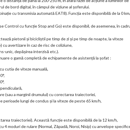
e o distanță de până la 200-250 m, în afara razei de acțiune a luminilor de
l de bord digital, în câmpul de viziune al șoferului.
inație cu transmisia automată EAT8). Funcția este disponibilă de la 0 km
se Control cu funcție Stop and Go) este disponibil, de asemenea, în cadru
ză pietonii și bicicliștii pe timp de zi și pe timp de noapte, la viteze
 cu avertizare în caz de risc de coliziune,
s-unic, depășirea interzisă etc.).
uare o gamă completă de echipamente de asistență la șofat :
cu cutia de viteze manuală,
0°,
0°,
rpendiculară,
are (sau a marginii drumului) cu corectarea traiectoriei,
 pe perioade lungi de condus și la viteze de peste 65 km/h,
area traiectoriei). Această funcție este disponibilă de la 12 km/h,
cu 4 moduri de rulare (Normal, Zăpadă, Noroi, Nisip) cu anvelope specifice