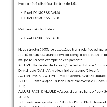
Motoare în 4 cilindri cu cilindree de 1.5L:
BlueHDi 130 S&S BVM6,
BlueHDi 130 S&S EAT8,
Motoare în 4 cilindri de 2L:
BlueHDi 180 S&S EAT8.
Noua structură 5008 se bazează pe trei niveluri de echipare.
„Pack”, pentru a răspunde nevoilor clienților care caută un 
mai jos (cu câteva exemple de echipamente) :
ACTIVE Jante aliaj de 17-inch / Pachet vizibilitate / Porni
Digital radio (DAB) / Al treilea rând de scaune (2 locuri),
ACTIVE PACK ACTIVE + Mirror screen / Oglinzi rabatabile el
ALLURE Jante aliaj de 18-inch / Bare transversale / Geamuri 
TEP,
ALLURE PACK  ALLURE + Acces și pornire hands-free + Scau
textile,
GT Jante aliaj specifice de 18-inch / Plafon Black Diamond /