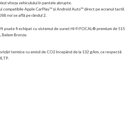
ezi viteza vehiculului în pantele abrupte.
lui compatibile Apple CarPlay™ și Android Auto™ direct pe ecranul tactil.
USB noi se află pe rândul 2.
ift poate fi echipat cu sistemul de sunet Hi-Fi FOCAL® premium de 515
ă, Belem Bronze.
rizări termice cu emisii de CO2 începând de la 132 g/km, ce respectă
WLTP.