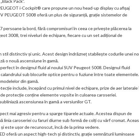
m
 „Black Pack”.
 PEUGEOT i-Cockpit® care propune un nou head-up display cu afișaj
ar
SUV PEUGEOT 5008 oferă un plus de siguranță, grație sistemelor de
ks
7 persoane la bord, fără compromisuri în ceea ce privește plăcerea la
ot 3008, trei niveluri de echipare, fiecare cu un set adițional de
l distinctiv și unic. Acest design îndrăzneț stabilește codurile unei no
ează o nouă ascensiune în gamă.
 perfect în designul fluid al noului SUV Peugeot 5008. Designul fluid
calandrului sub blocurile optice pentru o fuziune între toate elementele.
r modelelor din gamă.
cție include, începând cu primul nivel de echipare, prize de aer laterale 
a de protecție conține elemente vopsite în culoarea caroseriei.
ubliniază ascensiunea în gamă a versiunilor GT.
pect mai agresiv pentru a sparge tiparele actuale. Acestea dispun de
ă linia caroseriei cu faruri diurne sub formă de colți cu vârf cromat. Acea
și este ușor de recunoscut, încă de la prima vedere.
LED oferă un aspect high-tech și distinctiv, grație semnăturii luminoase