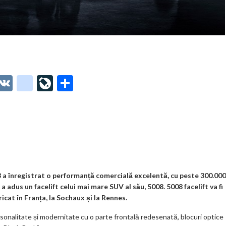
O
V
g
Li
P
t
K
o
ve
ar
o
o
Jo
ta
o
gl
ur
je
.
e_
n
az
co
b
al
ă
m
o
 a înregistrat o performanță comercială excelentă, cu peste 300.000
 adus un facelift celui mai mare SUV al său, 5008. 5008 facelift va fi
o
ricat în Franța, la Sochaux și la Rennes.
k
sonalitate și modernitate cu o parte frontală redesenată, blocuri optice