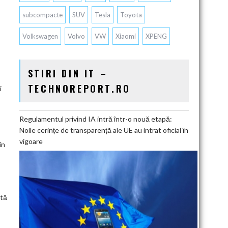
subcompacte
SUV
Tesla
Toyota
Volkswagen
Volvo
VW
Xiaomi
XPENG
STIRI DIN IT –
TECHNOREPORT.RO
i
Regulamentul privind IA intră într-o nouă etapă:
Noile cerințe de transparență ale UE au intrat oficial în
vigoare
în
stă