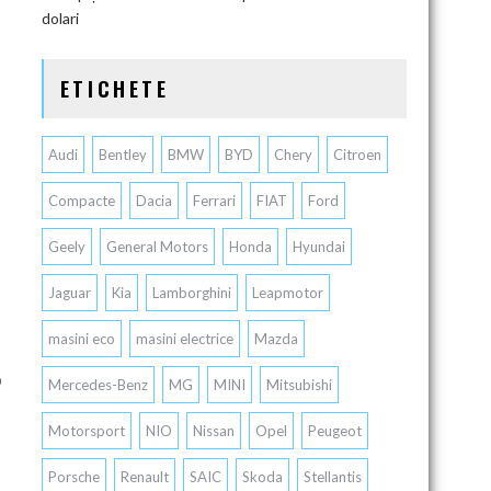
dolari
ETICHETE
Audi
Bentley
BMW
BYD
Chery
Citroen
Compacte
Dacia
Ferrari
FIAT
Ford
Geely
General Motors
Honda
Hyundai
Jaguar
Kia
Lamborghini
Leapmotor
masini eco
masini electrice
Mazda
Mercedes-Benz
MG
MINI
Mitsubishi
Motorsport
NIO
Nissan
Opel
Peugeot
Porsche
Renault
SAIC
Skoda
Stellantis