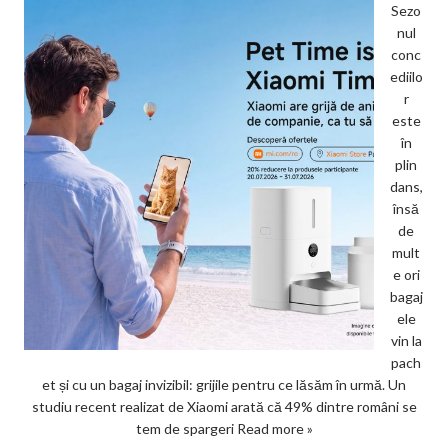
Sezo
nul
conc
ediilo
r
este
în
plin
dans,
însă
de
mult
e ori
bagaj
ele
vin la
pach
et și cu un bagaj invizibil: grijile pentru ce lăsăm în urmă. Un
studiu recent realizat de Xiaomi arată că 49% dintre români se
tem de spargeri
Read more »