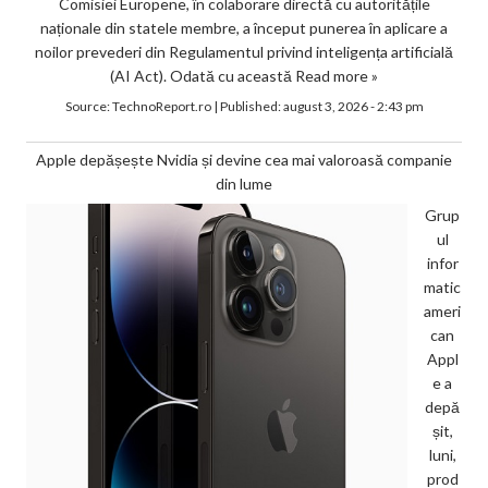
Comisiei Europene, în colaborare directă cu autoritățile
naționale din statele membre, a început punerea în aplicare a
noilor prevederi din Regulamentul privind inteligența artificială
(AI Act). Odată cu această
Read more »
Source:
TechnoReport.ro
|
Published:
august 3, 2026 - 2:43 pm
Apple depășește Nvidia și devine cea mai valoroasă companie
din lume
Grup
ul
infor
matic
ameri
can
Appl
e a
depă
șit,
luni,
prod