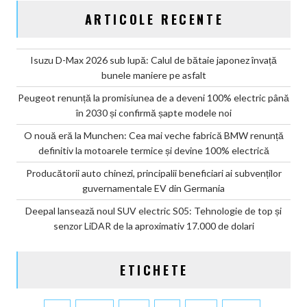
ARTICOLE RECENTE
Isuzu D-Max 2026 sub lupă: Calul de bătaie japonez învață
bunele maniere pe asfalt
Peugeot renunță la promisiunea de a deveni 100% electric până
în 2030 și confirmă șapte modele noi
O nouă eră la Munchen: Cea mai veche fabrică BMW renunță
definitiv la motoarele termice și devine 100% electrică
Producătorii auto chinezi, principalii beneficiari ai subvenților
guvernamentale EV din Germania
Deepal lansează noul SUV electric S05: Tehnologie de top și
senzor LiDAR de la aproximativ 17.000 de dolari
ETICHETE