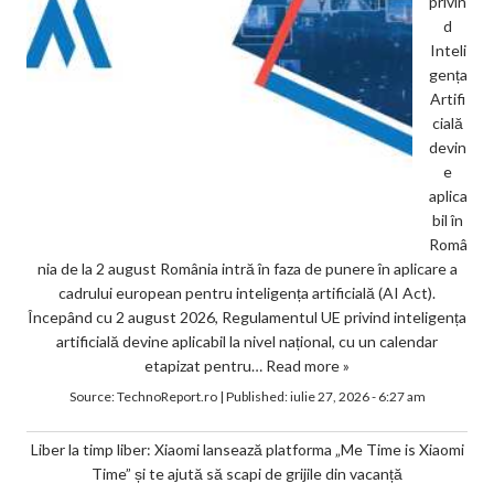
privin
d
Inteli
gența
Artifi
cială
devin
e
aplica
bil în
Româ
nia de la 2 august România intră în faza de punere în aplicare a
cadrului european pentru inteligența artificială (AI Act).
Începând cu 2 august 2026, Regulamentul UE privind inteligența
artificială devine aplicabil la nivel național, cu un calendar
etapizat pentru…
Read more »
Source:
TechnoReport.ro
|
Published:
iulie 27, 2026 - 6:27 am
Liber la timp liber: Xiaomi lansează platforma „Me Time is Xiaomi
Time” și te ajută să scapi de grijile din vacanță