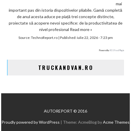
mai
important pas din istoria dispozitivelor pliabile. Gamă completă
de anul acesta aduce pe piață trei concepte distincte,
proiectate să acopere nevoi specifice: de la productivitatea de
nivel profesional
Read more »
Source:
TechnoReport.ro
|
Published:
iulie 22, 2026 - 7:23 pm
Powered by
RSS Feed Plugin
TRUCKANDVAN.RO
AUTOREPORT © 2016
Proudly powered by WordPress
|
Theme: AcmeBlog by
Acme Themes