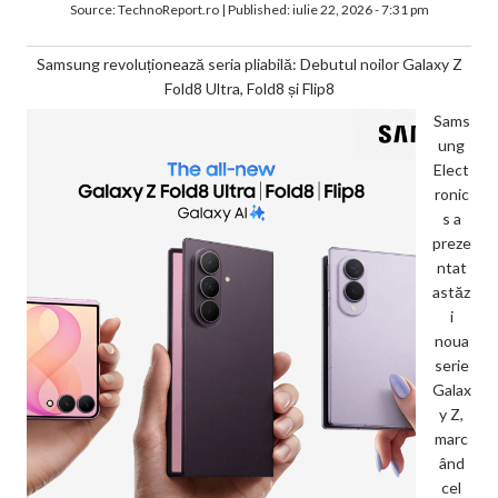
Source:
TechnoReport.ro
|
Published:
iulie 22, 2026 - 7:31 pm
Samsung revoluționează seria pliabilă: Debutul noilor Galaxy Z
Fold8 Ultra, Fold8 și Flip8
Sams
ung
Elect
ronic
s a
preze
ntat
astăz
i
noua
serie
Galax
y Z,
marc
ând
cel