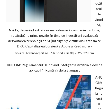
ucăt
orul
de
cipuri
AI,
Nvidia, devenind astfel cea mai valoroasă companie din lume,
recâștigând prima poziție, în timp ce investitorii evaluează
dezvoltarea tehnologiilor AI (Inteligența Artificială), transmite
DPA. Capitalizarea bursieră a Apple a
Read more »
Source:
TechnoReport.ro
|
Published:
iulie 30, 2026 - 2:13 pm
ANCOM: Regulamentul UE privind Inteligența Artificială devine
aplicabil în România de la 2 august
ANC
OM:
Regu
lame
ntul
UE