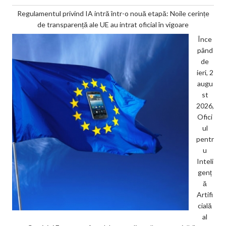
Regulamentul privind IA intră într-o nouă etapă: Noile cerințe
de transparență ale UE au intrat oficial în vigoare
Înce
pând
de
ieri, 2
augu
st
2026,
Ofici
ul
pentr
u
Inteli
genț
ă
Artifi
cială
al