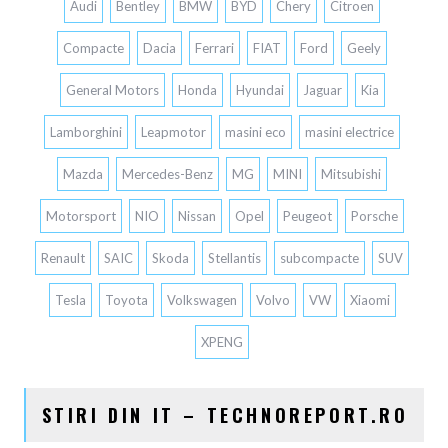
Audi
Bentley
BMW
BYD
Chery
Citroen
Compacte
Dacia
Ferrari
FIAT
Ford
Geely
General Motors
Honda
Hyundai
Jaguar
Kia
Lamborghini
Leapmotor
masini eco
masini electrice
Mazda
Mercedes-Benz
MG
MINI
Mitsubishi
Motorsport
NIO
Nissan
Opel
Peugeot
Porsche
Renault
SAIC
Skoda
Stellantis
subcompacte
SUV
Tesla
Toyota
Volkswagen
Volvo
VW
Xiaomi
XPENG
STIRI DIN IT – TECHNOREPORT.RO