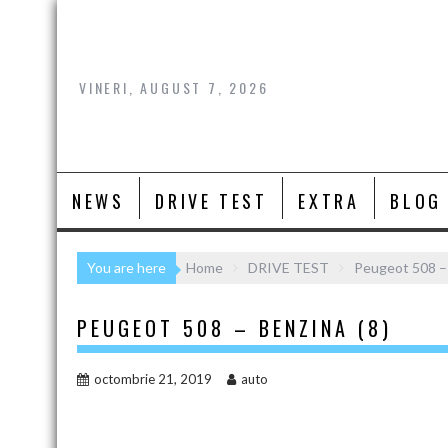
Skip
to
content
VINERI, AUGUST 7, 2026
NEWS
DRIVE TEST
EXTRA
BLOG
You are here
Home
DRIVE TEST
Peugeot 508 – 
PEUGEOT 508 – BENZINA (8)
octombrie 21, 2019
auto