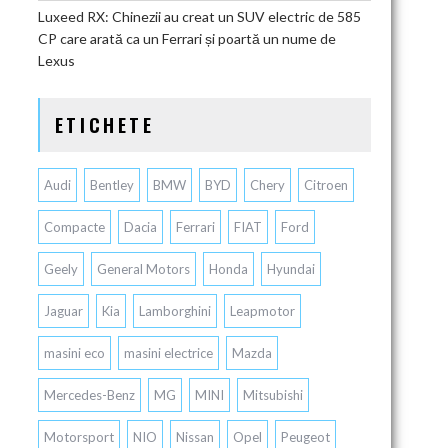
Luxeed RX: Chinezii au creat un SUV electric de 585
CP care arată ca un Ferrari și poartă un nume de
Lexus
ETICHETE
Audi
Bentley
BMW
BYD
Chery
Citroen
Compacte
Dacia
Ferrari
FIAT
Ford
Geely
General Motors
Honda
Hyundai
Jaguar
Kia
Lamborghini
Leapmotor
masini eco
masini electrice
Mazda
Mercedes-Benz
MG
MINI
Mitsubishi
Motorsport
NIO
Nissan
Opel
Peugeot