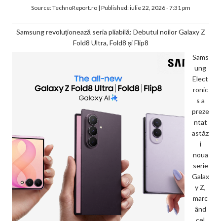
Source:
TechnoReport.ro
|
Published:
iulie 22, 2026 - 7:31 pm
Samsung revoluționează seria pliabilă: Debutul noilor Galaxy Z
Fold8 Ultra, Fold8 și Flip8
Sams
ung
Elect
ronic
s a
preze
ntat
astăz
i
noua
serie
Galax
y Z,
marc
ând
cel