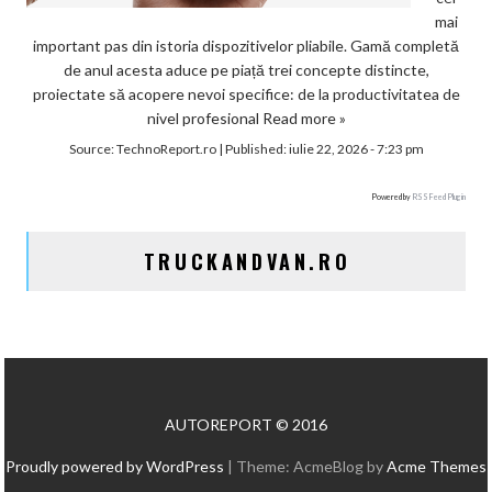
mai
important pas din istoria dispozitivelor pliabile. Gamă completă
de anul acesta aduce pe piață trei concepte distincte,
proiectate să acopere nevoi specifice: de la productivitatea de
nivel profesional
Read more »
Source:
TechnoReport.ro
|
Published:
iulie 22, 2026 - 7:23 pm
Powered by
RSS Feed Plugin
TRUCKANDVAN.RO
AUTOREPORT © 2016
Proudly powered by WordPress
|
Theme: AcmeBlog by
Acme Themes