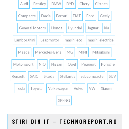
Audi
Bentley
BMW
BYD
Chery
Citroen
Compacte
Dacia
Ferrari
FIAT
Ford
Geely
General Motors
Honda
Hyundai
Jaguar
Kia
Lamborghini
Leapmotor
masini eco
masini electrice
Mazda
Mercedes-Benz
MG
MINI
Mitsubishi
Motorsport
NIO
Nissan
Opel
Peugeot
Porsche
Renault
SAIC
Skoda
Stellantis
subcompacte
SUV
Tesla
Toyota
Volkswagen
Volvo
VW
Xiaomi
XPENG
STIRI DIN IT – TECHNOREPORT.RO