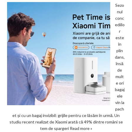
Sezo
nul
conc
ediilo
r
este
în
plin
dans,
însă
de
mult
e ori
bagaj
ele
vin la
pach
et și cu un bagaj invizibil: grijile pentru ce lăsăm în urmă. Un
studiu recent realizat de Xiaomi arată că 49% dintre români se
tem de spargeri
Read more »