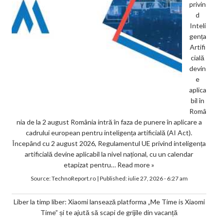
privin
d
Inteli
gența
Artifi
cială
devin
e
aplica
bil în
Româ
nia de la 2 august România intră în faza de punere în aplicare a
cadrului european pentru inteligența artificială (AI Act).
Începând cu 2 august 2026, Regulamentul UE privind inteligența
artificială devine aplicabil la nivel național, cu un calendar
etapizat pentru…
Read more »
Source:
TechnoReport.ro
|
Published:
iulie 27, 2026 - 6:27 am
Liber la timp liber: Xiaomi lansează platforma „Me Time is Xiaomi
Time” și te ajută să scapi de grijile din vacanță