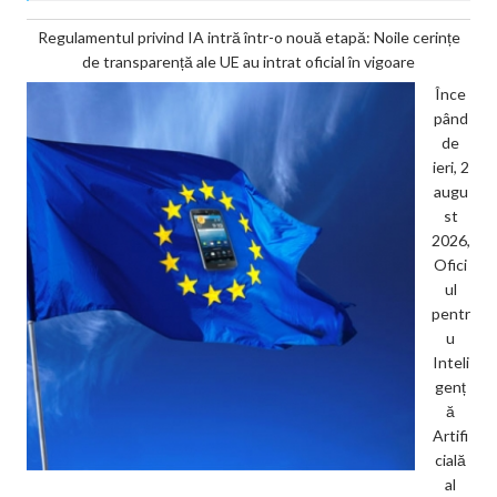
Regulamentul privind IA intră într-o nouă etapă: Noile cerințe
de transparență ale UE au intrat oficial în vigoare
Înce
pând
de
ieri, 2
augu
st
2026,
Ofici
ul
pentr
u
Inteli
genț
ă
Artifi
cială
al