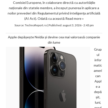
Comisiei Europene, în colaborare directă cu autoritățile
naționale din statele membre, a început punerea în aplicare a
noilor prevederi din Regulamentul privind inteligența artificială
(AI Act). Odată cu această
Read more »
Source:
TechnoReport.ro
|
Published:
august 3, 2026 - 2:43 pm
Apple depășește Nvidia și devine cea mai valoroasă companie
din lume
Grup
ul
infor
matic
ameri
can
Appl
e a
depă
șit,
luni,
prod