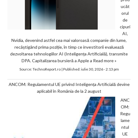
ucăt
orul
de
cipuri
AI,
Nvidia, devenind astfel cea mai valoroasă companie din lume,
recâștigând prima poziție, în timp ce investitorii evaluează
dezvoltarea tehnologiilor AI (Inteligența Artificială), transmite
DPA. Capitalizarea bursieră a Apple a
Read more »
Source:
TechnoReport.ro
|
Published:
iulie 30, 2026 - 2:13 pm
ANCOM: Regulamentul UE privind Inteligența Artificială devine
aplicabil în România de la 2 august
ANC
OM:
Regu
lame
ntul
UE