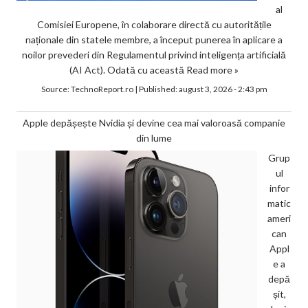
al
Comisiei Europene, în colaborare directă cu autoritățile
naționale din statele membre, a început punerea în aplicare a
noilor prevederi din Regulamentul privind inteligența artificială
(AI Act). Odată cu această
Read more »
Source:
TechnoReport.ro
|
Published:
august 3, 2026 - 2:43 pm
Apple depășește Nvidia și devine cea mai valoroasă companie
din lume
Grup
ul
infor
matic
ameri
can
Appl
e a
depă
șit,