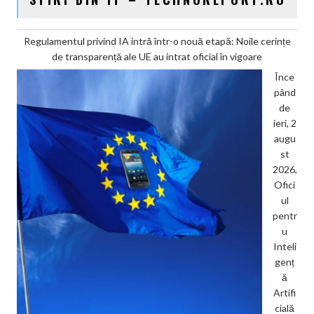
Regulamentul privind IA intră într-o nouă etapă: Noile cerințe
de transparență ale UE au intrat oficial în vigoare
Înce
pând
de
ieri, 2
augu
st
2026,
Ofici
ul
pentr
u
Inteli
genț
ă
Artifi
cială