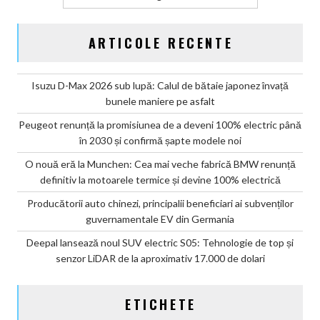
ARTICOLE RECENTE
Isuzu D-Max 2026 sub lupă: Calul de bătaie japonez învață
bunele maniere pe asfalt
Peugeot renunță la promisiunea de a deveni 100% electric până
în 2030 și confirmă șapte modele noi
O nouă eră la Munchen: Cea mai veche fabrică BMW renunță
definitiv la motoarele termice și devine 100% electrică
Producătorii auto chinezi, principalii beneficiari ai subvenților
guvernamentale EV din Germania
Deepal lansează noul SUV electric S05: Tehnologie de top și
senzor LiDAR de la aproximativ 17.000 de dolari
ETICHETE