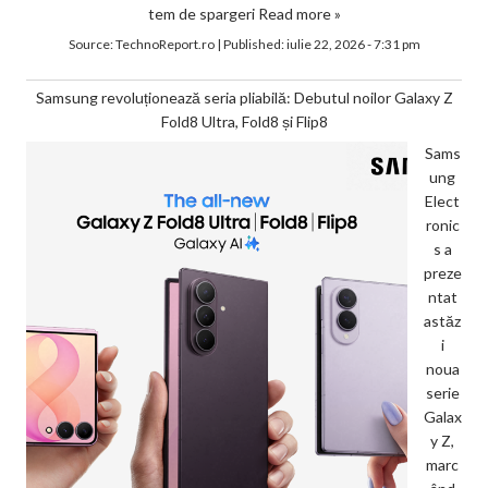
tem de spargeri
Read more »
Source:
TechnoReport.ro
|
Published:
iulie 22, 2026 - 7:31 pm
Samsung revoluționează seria pliabilă: Debutul noilor Galaxy Z
Fold8 Ultra, Fold8 și Flip8
Sams
ung
Elect
ronic
s a
preze
ntat
astăz
i
noua
serie
Galax
y Z,
marc