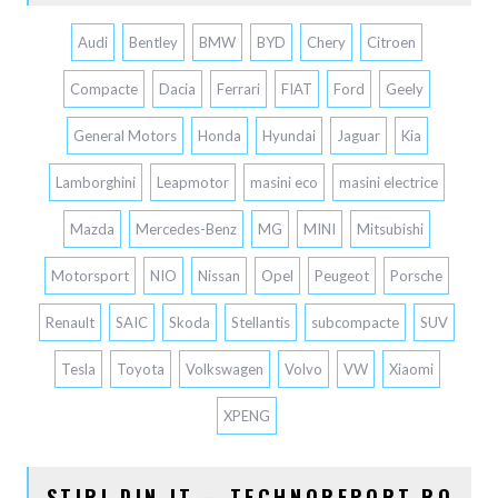
Audi
Bentley
BMW
BYD
Chery
Citroen
Compacte
Dacia
Ferrari
FIAT
Ford
Geely
General Motors
Honda
Hyundai
Jaguar
Kia
Lamborghini
Leapmotor
masini eco
masini electrice
Mazda
Mercedes-Benz
MG
MINI
Mitsubishi
Motorsport
NIO
Nissan
Opel
Peugeot
Porsche
Renault
SAIC
Skoda
Stellantis
subcompacte
SUV
Tesla
Toyota
Volkswagen
Volvo
VW
Xiaomi
XPENG
STIRI DIN IT – TECHNOREPORT.RO