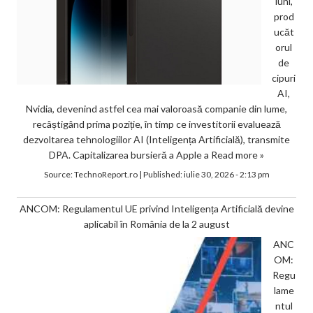
luni,
prod
ucăt
orul
de
cipuri
AI,
Nvidia, devenind astfel cea mai valoroasă companie din lume,
recâștigând prima poziție, în timp ce investitorii evaluează
dezvoltarea tehnologiilor AI (Inteligența Artificială), transmite
DPA. Capitalizarea bursieră a Apple a
Read more »
Source:
TechnoReport.ro
|
Published:
iulie 30, 2026 - 2:13 pm
ANCOM: Regulamentul UE privind Inteligența Artificială devine
aplicabil în România de la 2 august
ANC
OM:
Regu
lame
ntul