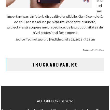
ând
cel
mai
important pas din istoria dispozitivelor pliabile. Gamă completă
de anul acesta aduce pe piață trei concepte distincte,
proiectate să acopere nevoi specifice: de la productivitatea de
nivel profesional
Read more »
Source:
TechnoReport.ro
|
Published:
iulie 22, 2026 - 7:23 pm
Powered by
RSS Feed Plugin
TRUCKANDVAN.RO
AUTOREPORT © 2016