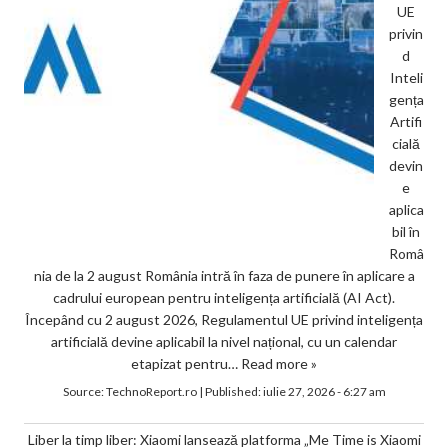
UE
privin
d
Inteli
gența
Artifi
cială
devin
e
aplica
bil în
Româ
nia de la 2 august România intră în faza de punere în aplicare a
cadrului european pentru inteligența artificială (AI Act).
Începând cu 2 august 2026, Regulamentul UE privind inteligența
artificială devine aplicabil la nivel național, cu un calendar
etapizat pentru…
Read more »
Source:
TechnoReport.ro
|
Published:
iulie 27, 2026 - 6:27 am
Liber la timp liber: Xiaomi lansează platforma „Me Time is Xiaomi