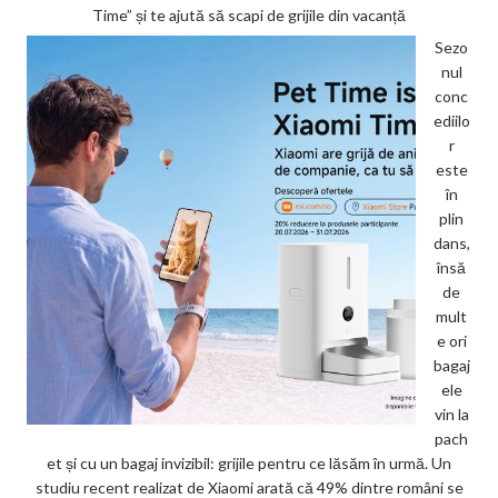
Time” și te ajută să scapi de grijile din vacanță
Sezo
nul
conc
ediilo
r
este
în
plin
dans,
însă
de
mult
e ori
bagaj
ele
vin la
pach
et și cu un bagaj invizibil: grijile pentru ce lăsăm în urmă. Un
studiu recent realizat de Xiaomi arată că 49% dintre români se