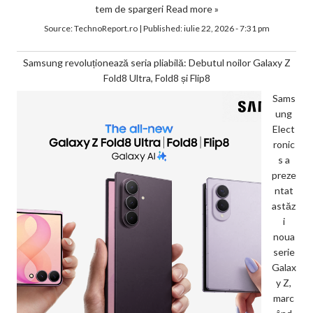
tem de spargeri
Read more »
Source:
TechnoReport.ro
|
Published:
iulie 22, 2026 - 7:31 pm
Samsung revoluționează seria pliabilă: Debutul noilor Galaxy Z
Fold8 Ultra, Fold8 și Flip8
Sams
ung
Elect
ronic
s a
preze
ntat
astăz
i
noua
serie
Galax
y Z,
marc