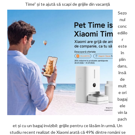
Time” și te ajută să scapi de grijile din vacanță
Sezo
nul
conc
ediilo
r
este
în
plin
dans,
însă
de
mult
e ori
bagaj
ele
vin la
pach
et și cu un bagaj invizibil: grijile pentru ce lăsăm în urmă. Un
studiu recent realizat de Xiaomi arată că 49% dintre români se