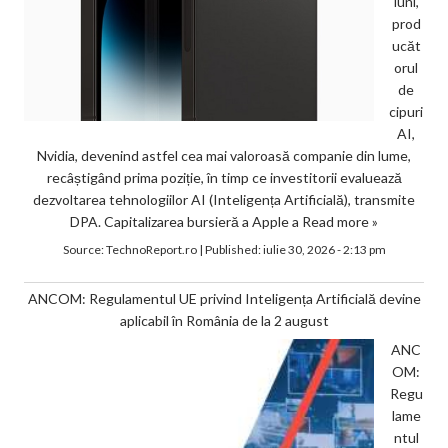
luni,
prod
ucăt
orul
de
cipuri
AI,
Nvidia, devenind astfel cea mai valoroasă companie din lume,
recâștigând prima poziție, în timp ce investitorii evaluează
dezvoltarea tehnologiilor AI (Inteligența Artificială), transmite
DPA. Capitalizarea bursieră a Apple a
Read more »
Source:
TechnoReport.ro
|
Published:
iulie 30, 2026 - 2:13 pm
ANCOM: Regulamentul UE privind Inteligența Artificială devine
aplicabil în România de la 2 august
ANC
OM:
Regu
lame
ntul