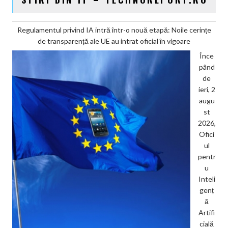
Regulamentul privind IA intră într-o nouă etapă: Noile cerințe
de transparență ale UE au intrat oficial în vigoare
Înce
pând
de
ieri, 2
augu
st
2026,
Ofici
ul
pentr
u
Inteli
genț
ă
Artifi
cială