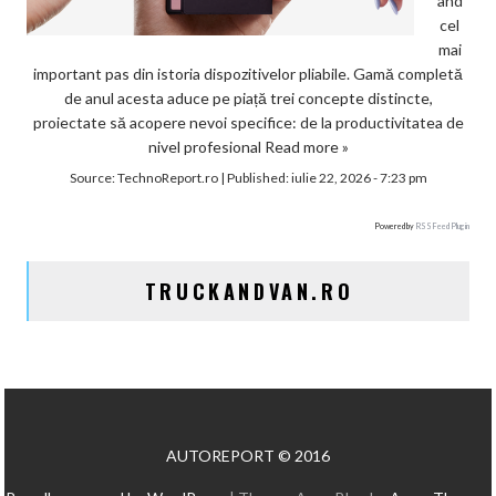
ând
cel
mai
important pas din istoria dispozitivelor pliabile. Gamă completă
de anul acesta aduce pe piață trei concepte distincte,
proiectate să acopere nevoi specifice: de la productivitatea de
nivel profesional
Read more »
Source:
TechnoReport.ro
|
Published:
iulie 22, 2026 - 7:23 pm
Powered by
RSS Feed Plugin
TRUCKANDVAN.RO
AUTOREPORT © 2016