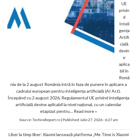
UE
privin
d
Inteli
gența
Artifi
cială
devin
e
aplica
bil în
Româ
nia de la 2 august România intră în faza de punere în aplicare a
cadrului european pentru inteligența artificială (AI Act).
Începând cu 2 august 2026, Regulamentul UE privind inteligența
artificială devine aplicabil la nivel național, cu un calendar
etapizat pentru…
Read more »
Source:
TechnoReport.ro
|
Published:
iulie 27, 2026 - 6:27 am
Liber la timp liber: Xiaomi lansează platforma „Me Time is Xiaomi