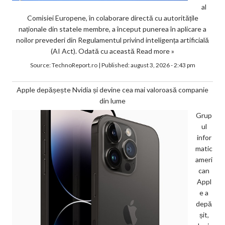
al
Comisiei Europene, în colaborare directă cu autoritățile
naționale din statele membre, a început punerea în aplicare a
noilor prevederi din Regulamentul privind inteligența artificială
(AI Act). Odată cu această
Read more »
Source:
TechnoReport.ro
|
Published:
august 3, 2026 - 2:43 pm
Apple depășește Nvidia și devine cea mai valoroasă companie
din lume
Grup
ul
infor
matic
ameri
can
Appl
e a
depă
șit,