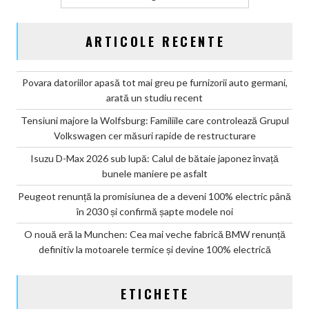
ARTICOLE RECENTE
Povara datoriilor apasă tot mai greu pe furnizorii auto germani,
arată un studiu recent
Tensiuni majore la Wolfsburg: Familiile care controlează Grupul
Volkswagen cer măsuri rapide de restructurare
Isuzu D-Max 2026 sub lupă: Calul de bătaie japonez învață
bunele maniere pe asfalt
Peugeot renunță la promisiunea de a deveni 100% electric până
în 2030 și confirmă șapte modele noi
O nouă eră la Munchen: Cea mai veche fabrică BMW renunță
definitiv la motoarele termice și devine 100% electrică
ETICHETE