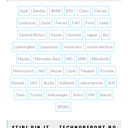
Audi
Bentley
BMW
BYD
Chery
Citroen
Compacte
Dacia
Ferrari
FIAT
Ford
Geely
General Motors
Honda
Hyundai
Jaguar
Kia
Lamborghini
Leapmotor
masini eco
masini electrice
Mazda
Mercedes-Benz
MG
MINI
Mitsubishi
Motorsport
NIO
Nissan
Opel
Peugeot
Porsche
Renault
SAIC
Skoda
Stellantis
subcompacte
SUV
Tesla
Toyota
Volkswagen
Volvo
VW
Xiaomi
XPENG
STIRI DIN IT – TECHNOREPORT.RO