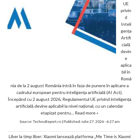
UE
privin
d
Inteli
gența
Artifi
cială
devin
e
aplica
bil în
Româ
nia de la 2 august România intră în faza de punere în aplicare a
cadrului european pentru inteligența artificială (AI Act).
Începând cu 2 august 2026, Regulamentul UE privind inteligența
artificială devine aplicabil la nivel național, cu un calendar
etapizat pentru…
Read more »
Source:
TechnoReport.ro
|
Published:
iulie 27, 2026 - 6:27 am
Liber la timp liber: Xiaomi lansează platforma „Me Time is Xiaomi