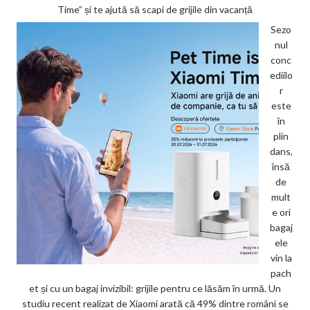
Time” și te ajută să scapi de grijile din vacanță
Sezo
nul
conc
ediilo
r
este
în
plin
dans,
însă
de
mult
e ori
bagaj
ele
vin la
pach
et și cu un bagaj invizibil: grijile pentru ce lăsăm în urmă. Un
studiu recent realizat de Xiaomi arată că 49% dintre români se