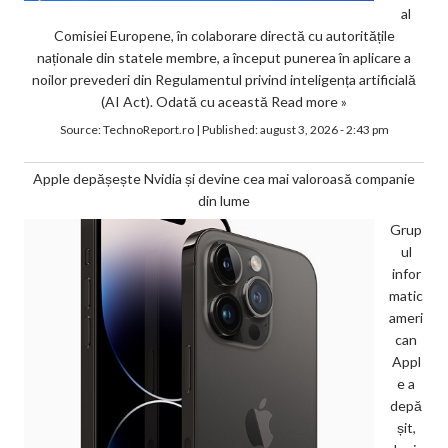
al
Comisiei Europene, în colaborare directă cu autoritățile
naționale din statele membre, a început punerea în aplicare a
noilor prevederi din Regulamentul privind inteligența artificială
(AI Act). Odată cu această
Read more »
Source:
TechnoReport.ro
|
Published:
august 3, 2026 - 2:43 pm
Apple depășește Nvidia și devine cea mai valoroasă companie
din lume
Grup
ul
infor
matic
ameri
can
Appl
e a
depă
șit,