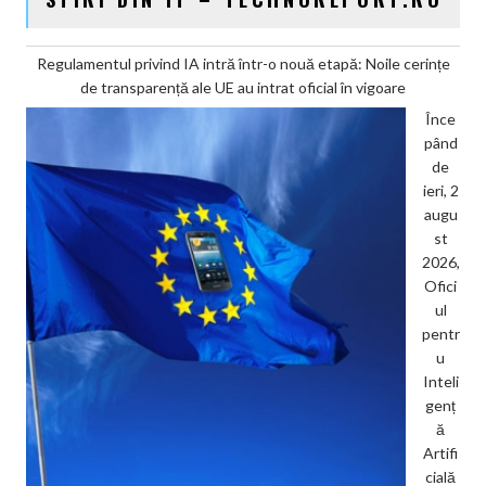
Regulamentul privind IA intră într-o nouă etapă: Noile cerințe
de transparență ale UE au intrat oficial în vigoare
Înce
pând
de
ieri, 2
augu
st
2026,
Ofici
ul
pentr
u
Inteli
genț
ă
Artifi
cială