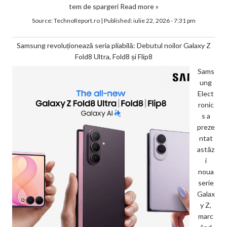
tem de spargeri
Read more »
Source:
TechnoReport.ro
|
Published:
iulie 22, 2026 - 7:31 pm
Samsung revoluționează seria pliabilă: Debutul noilor Galaxy Z
Fold8 Ultra, Fold8 și Flip8
Sams
ung
Elect
ronic
s a
preze
ntat
astăz
i
noua
serie
Galax
y Z,
marc