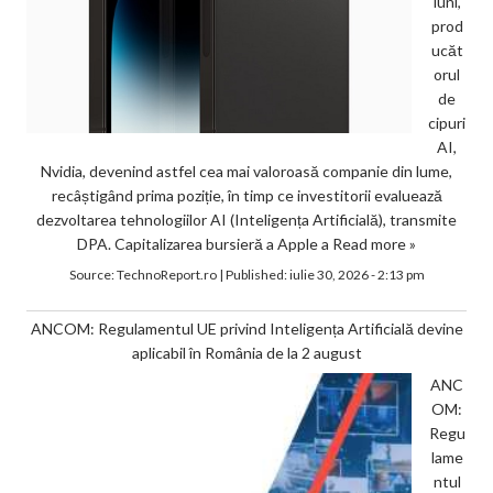
luni,
prod
ucăt
orul
de
cipuri
AI,
Nvidia, devenind astfel cea mai valoroasă companie din lume,
recâștigând prima poziție, în timp ce investitorii evaluează
dezvoltarea tehnologiilor AI (Inteligența Artificială), transmite
DPA. Capitalizarea bursieră a Apple a
Read more »
Source:
TechnoReport.ro
|
Published:
iulie 30, 2026 - 2:13 pm
ANCOM: Regulamentul UE privind Inteligența Artificială devine
aplicabil în România de la 2 august
ANC
OM:
Regu
lame
ntul