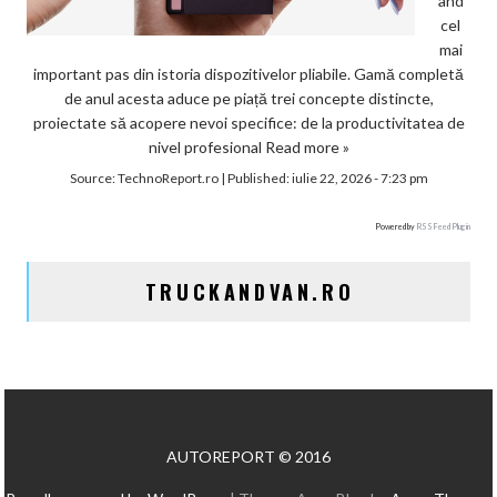
ând
cel
mai
important pas din istoria dispozitivelor pliabile. Gamă completă
de anul acesta aduce pe piață trei concepte distincte,
proiectate să acopere nevoi specifice: de la productivitatea de
nivel profesional
Read more »
Source:
TechnoReport.ro
|
Published:
iulie 22, 2026 - 7:23 pm
Powered by
RSS Feed Plugin
TRUCKANDVAN.RO
AUTOREPORT © 2016