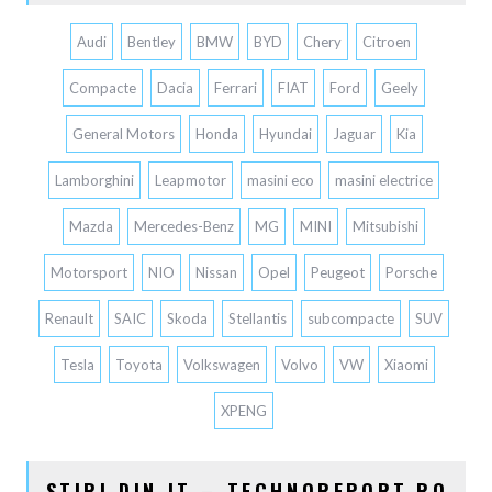
Audi
Bentley
BMW
BYD
Chery
Citroen
Compacte
Dacia
Ferrari
FIAT
Ford
Geely
General Motors
Honda
Hyundai
Jaguar
Kia
Lamborghini
Leapmotor
masini eco
masini electrice
Mazda
Mercedes-Benz
MG
MINI
Mitsubishi
Motorsport
NIO
Nissan
Opel
Peugeot
Porsche
Renault
SAIC
Skoda
Stellantis
subcompacte
SUV
Tesla
Toyota
Volkswagen
Volvo
VW
Xiaomi
XPENG
STIRI DIN IT – TECHNOREPORT.RO