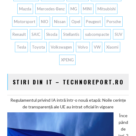
Mazda
Mercedes-Benz
MG
MINI
Mitsubishi
Motorsport
NIO
Nissan
Opel
Peugeot
Porsche
Renault
SAIC
Skoda
Stellantis
subcompacte
SUV
Tesla
Toyota
Volkswagen
Volvo
VW
Xiaomi
XPENG
STIRI DIN IT – TECHNOREPORT.RO
Regulamentul privind IA intră într-o nouă etapă: Noile cerințe
de transparență ale UE au intrat oficial în vigoare
Înce
pând
de
ieri, 2