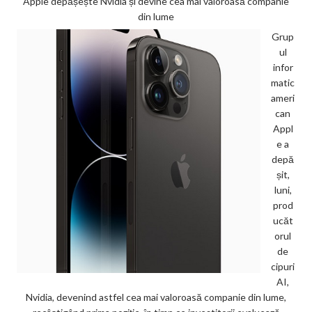
Apple depășește Nvidia și devine cea mai valoroasă companie
din lume
Grup
ul
infor
matic
ameri
can
Appl
e a
depă
șit,
luni,
prod
ucăt
orul
de
cipuri
AI,
Nvidia, devenind astfel cea mai valoroasă companie din lume,