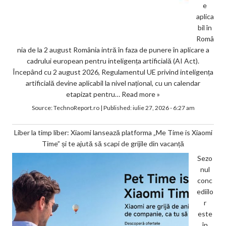
e
aplica
bil în
Româ
nia de la 2 august România intră în faza de punere în aplicare a
cadrului european pentru inteligența artificială (AI Act).
Începând cu 2 august 2026, Regulamentul UE privind inteligența
artificială devine aplicabil la nivel național, cu un calendar
etapizat pentru…
Read more »
Source:
TechnoReport.ro
|
Published:
iulie 27, 2026 - 6:27 am
Liber la timp liber: Xiaomi lansează platforma „Me Time is Xiaomi
Time” și te ajută să scapi de grijile din vacanță
Sezo
nul
conc
ediilo
r
este
în