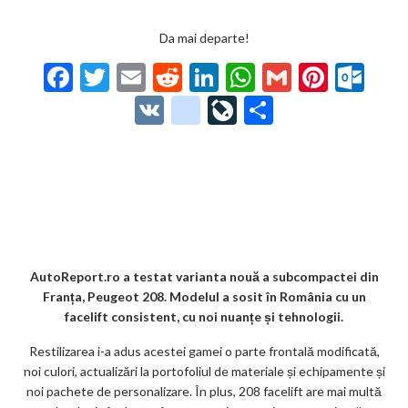
Da mai departe!
F
T
E
R
Li
W
G
Pi
O
ac
w
m
e
n
h
m
nt
ut
V
g
Li
P
e
itt
ai
d
ke
at
ai
er
lo
K
o
ve
ar
b
er
l
di
dI
s
l
es
o
o
Jo
ta
o
t
n
A
t
k.
gl
ur
je
o
p
co
e_
n
az
k
p
m
b
al
ă
o
AutoReport.ro a testat varianta nouă a subcompactei din
Franța, Peugeot 208. Modelul a sosit în România cu un
o
facelift consistent, cu noi nuanțe și tehnologii.
k
Restilizarea i-a adus acestei gamei o parte frontală modificată,
m
noi culori, actualizări la portofoliul de materiale și echipamente și
noi pachete de personalizare. În plus, 208 facelift are mai multă
ar