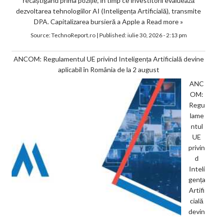
recâștigând prima poziție, în timp ce investitorii evaluează
dezvoltarea tehnologiilor AI (Inteligența Artificială), transmite
DPA. Capitalizarea bursieră a Apple a
Read more »
Source:
TechnoReport.ro
|
Published:
iulie 30, 2026 - 2:13 pm
ANCOM: Regulamentul UE privind Inteligența Artificială devine
aplicabil în România de la 2 august
ANC
OM:
Regu
lame
ntul
UE
privin
d
Inteli
gența
Artifi
cială
devin