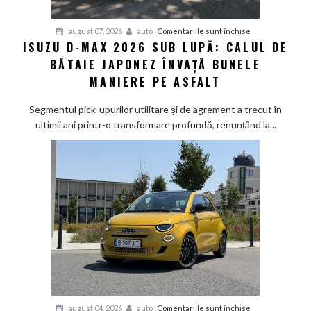
pentru
august 07, 2026
auto
Comentariile sunt închise
ISUZU D-MAX 2026 SUB LUPĂ: CALUL DE
Isuzu
BĂTAIE JAPONEZ ÎNVAȚĂ BUNELE
D-
Max
MANIERE PE ASFALT
2026
sub
Segmentul pick-upurilor utilitare și de agrement a trecut în
lupă:
ultimii ani printr-o transformare profundă, renunțând la...
Calul
de
bătaie
japonez
învață
bunele
maniere
pe
asfalt
pentru
august 04, 2026
auto
Comentariile sunt închise