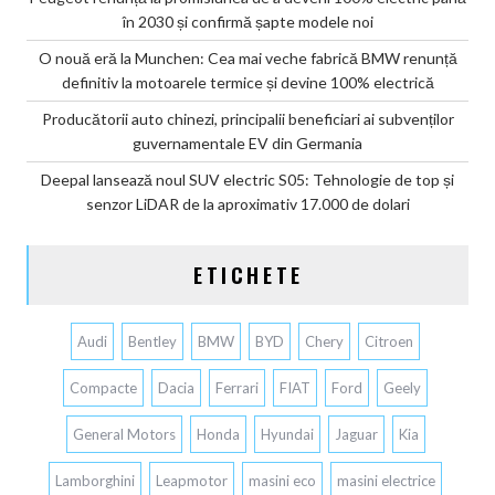
în 2030 și confirmă șapte modele noi
O nouă eră la Munchen: Cea mai veche fabrică BMW renunță
definitiv la motoarele termice și devine 100% electrică
Producătorii auto chinezi, principalii beneficiari ai subvenților
guvernamentale EV din Germania
Deepal lansează noul SUV electric S05: Tehnologie de top și
senzor LiDAR de la aproximativ 17.000 de dolari
ETICHETE
Audi
Bentley
BMW
BYD
Chery
Citroen
Compacte
Dacia
Ferrari
FIAT
Ford
Geely
General Motors
Honda
Hyundai
Jaguar
Kia
Lamborghini
Leapmotor
masini eco
masini electrice