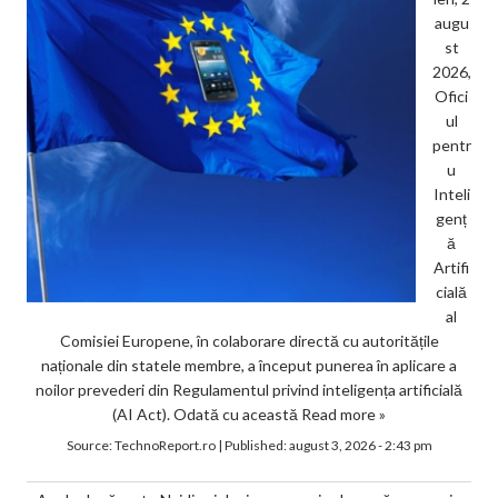
augu
st
2026,
Ofici
ul
pentr
u
Inteli
genț
ă
Artifi
cială
al
Comisiei Europene, în colaborare directă cu autoritățile
naționale din statele membre, a început punerea în aplicare a
noilor prevederi din Regulamentul privind inteligența artificială
(AI Act). Odată cu această
Read more »
Source:
TechnoReport.ro
|
Published:
august 3, 2026 - 2:43 pm