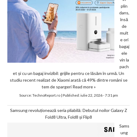
plin
dans,
însă
de
mult
e ori
bagaj
ele
vin la
pach
et și cu un bagaj invizibil: grijile pentru ce lăsăm în urmă. Un
studiu recent realizat de Xiaomi arată că 49% dintre români se
tem de spargeri
Read more »
Source:
TechnoReport.ro
|
Published:
iulie 22, 2026 - 7:31 pm
Samsung revoluționează seria pliabilă: Debutul noilor Galaxy Z
Fold8 Ultra, Fold8 și Flip8
Sams
ung