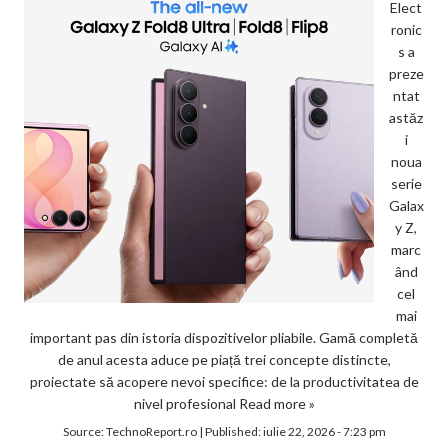
Elect
ronic
s a
preze
ntat
astăz
i
noua
serie
Galax
y Z,
marc
ând
cel
mai
important pas din istoria dispozitivelor pliabile. Gamă completă
de anul acesta aduce pe piață trei concepte distincte,
proiectate să acopere nevoi specifice: de la productivitatea de
nivel profesional
Read more »
Source:
TechnoReport.ro
|
Published:
iulie 22, 2026 - 7:23 pm