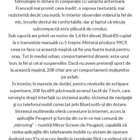
tehnologie în dotare în comparație cu varianta anterioară.
ks
Francezii mai promit ceva inedit: o vopsea texturată, mai
rezistentă decât cea mată. În interior observăm volanul la fel de
mic, locurile destul de confortabile, dar și faptul că micuța
subcompactă este plăcută de condus.
Sub capotă am primit un motor de 1,6 litri diesel, BlueHDi cuplat
la o transmisie manuală cu 5 trepte. Motorul produce 99CP,
ceea ce face ca această mașină să fie una foarte bună pentru
oraș. Tot în mediul urban, comportamentul dinamic este unul
bun, la fel și cel al suspensiilor. Dacă nu avem pretenții sport de
la această mașină, 208 chiar are un comportament mulțumitor
pe asfalt.
În interior, în materie de dotări, pentru nivelurile de echipare
superioare, 208 facelift păstrează ecranul tactil de 7 inch, care
serveşte drept interfață cu sistemul audio, sistemul de navigaţie
şi cu telefonul mobil conectat prin Bluetooth-ul din dotare.
Sistemul multimedia oferă conexiune la internet, acces la
aplicaţiile Peugeot şi funcția din ce în ce mai comună de
„mirroring” – numită Mirror Screen de Peugeot, capabilă să
redea aplicaţiile din telefoanele mobile cu sistem de operare
Android sau iOs şi acces deplin la terminale fără ca șoferul să-și