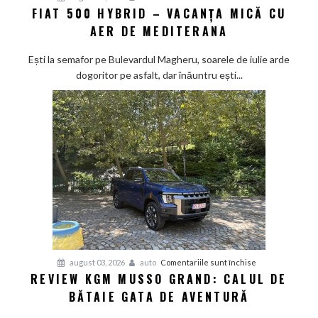
FIAT 500 HYBRID – VACANȚA MICĂ CU
Fiat
AER DE MEDITERANA
500
Hybrid
Ești la semafor pe Bulevardul Magheru, soarele de iulie arde
–
dogoritor pe asfalt, dar înăuntru ești...
vacanța
mică
cu
aer
de
Mediterana
pentru
august 03, 2026
auto
Comentariile sunt închise
REVIEW KGM MUSSO GRAND: CALUL DE
Review
BĂTAIE GATA DE AVENTURĂ
KGM
Musso