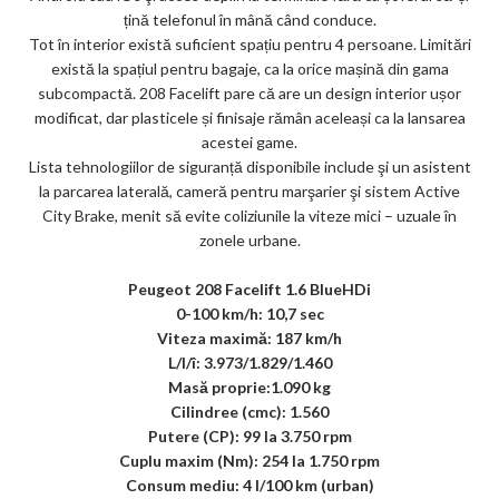
țină telefonul în mână când conduce.
Tot în interior există suficient spațiu pentru 4 persoane. Limitări
există la spațiul pentru bagaje, ca la orice mașină din gama
subcompactă. 208 Facelift pare că are un design interior ușor
modificat, dar plasticele și finisaje rămân aceleași ca la lansarea
acestei game.
Lista tehnologiilor de siguranță disponibile include şi un asistent
la parcarea laterală, cameră pentru marşarier şi sistem Active
City Brake, menit să evite coliziunile la viteze mici – uzuale în
zonele urbane.
Peugeot 208 Facelift 1.6 BlueHDi
0-100 km/h: 10,7 sec
Viteza maximă: 187 km/h
L/l/î: 3.973/1.829/1.460
Masă proprie:1.090 kg
Cilindree (cmc): 1.560
Putere (CP): 99 la 3.750 rpm
Cuplu maxim (Nm): 254 la 1.750 rpm
Consum mediu: 4 l/100 km (urban)