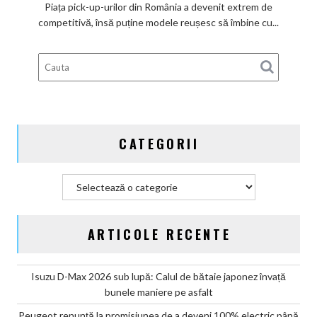
Piața pick-up-urilor din România a devenit extrem de
Grand:
competitivă, însă puține modele reușesc să îmbine cu...
Calul
de
bătaie
gata
de
aventură
CATEGORII
Categorii
ARTICOLE RECENTE
Isuzu D-Max 2026 sub lupă: Calul de bătaie japonez învață
bunele maniere pe asfalt
Peugeot renunță la promisiunea de a deveni 100% electric până