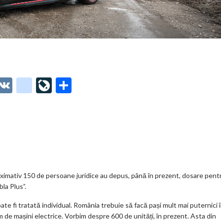
O
V
g
Li
P
t
K
o
ve
ar
o
o
Jo
ta
o
gl
ur
je
.
e_
n
az
co
b
al
ă
m
o
roximativ 150 de persoane juridice au depus, până în prezent, dosare pent
la Plus”.
o
e fi tratată individual. România trebuie să facă pași mult mai puternici 
k
m de mașini electrice. Vorbim despre 600 de unități, în prezent. Asta din