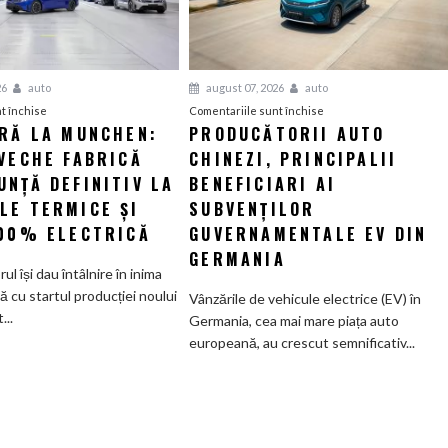
26
auto
august 07, 2026
auto
pentru
pentru
t închise
Comentariile sunt închise
ERĂ LA MUNCHEN:
PRODUCĂTORII AUTO
O
Producătorii
VECHE FABRICĂ
nouă
CHINEZI, PRINCIPALII
auto
eră
chinezi,
NȚĂ DEFINITIV LA
BENEFICIARI AI
la
principalii
LE TERMICE ȘI
SUBVENȚILOR
Munchen:
beneficiari
100% ELECTRICĂ
GUVERNAMENTALE EV DIN
Cea
ai
GERMANIA
mai
subvenților
orul își dau întâlnire în inima
veche
guvernamentale
ă cu startul producției noului
Vânzările de vehicule electrice (EV) în
fabrică
EV
..
Germania, cea mai mare piața auto
BMW
din
europeană, au crescut semnificativ...
renunță
Germania
definitiv
la
motoarele
termice