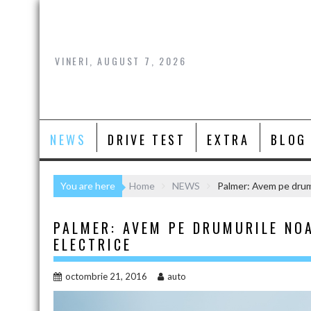
Skip
to
content
VINERI, AUGUST 7, 2026
NEWS
DRIVE TEST
EXTRA
BLOG
You are here
Home
NEWS
Palmer: Avem pe drumu
PALMER: AVEM PE DRUMURILE NO
ELECTRICE
octombrie 21, 2016
auto