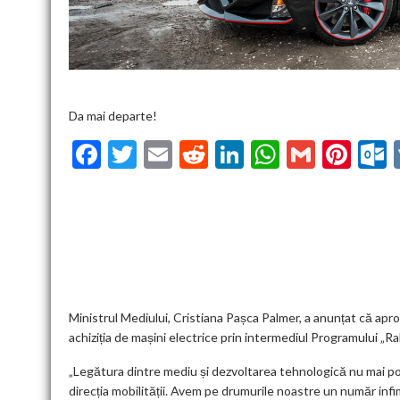
Da mai departe!
F
T
E
R
Li
W
G
Pi
ac
w
m
e
n
h
m
nt
u
e
itt
ai
d
ke
at
ai
er
l
b
er
l
di
dI
s
l
es
o
t
n
A
t
k
o
p
k
p
Ministrul Mediului, Cristiana Pașca Palmer, a anunțat că ap
achiziția de mașini electrice prin intermediul Programului „Rab
„Legătura dintre mediu și dezvoltarea tehnologică nu mai poat
direcția mobilității. Avem pe drumurile noastre un număr infi