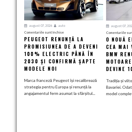
august 07, 2026
auto
august 07, 20
pentru
Comentariile sunt închise
Comentariile sun
PEUGEOT RENUNȚĂ LA
O NOUĂ 
Peugeot
PROMISIUNEA DE A DEVENI
renunță
CEA MAI 
la
100% ELECTRIC PÂNĂ ÎN
BMW RENU
promisiunea
2030 ȘI CONFIRMĂ ȘAPTE
MOTOARE
de
MODELE NOI
DEVINE 
a
deveni
Marca franceză Peugeot își recalibrează
Tradiția și viit
100%
strategia pentru Europa și renunță la
Bavariei. Odat
electric
angajamentul ferm asumat la sfârșitul...
model complet.
până
în
2030
și
confirmă
șapte