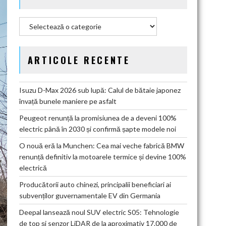
Categorii
ARTICOLE RECENTE
Isuzu D-Max 2026 sub lupă: Calul de bătaie japonez
învață bunele maniere pe asfalt
Peugeot renunță la promisiunea de a deveni 100%
electric până în 2030 și confirmă șapte modele noi
O nouă eră la Munchen: Cea mai veche fabrică BMW
renunță definitiv la motoarele termice și devine 100%
electrică
Producătorii auto chinezi, principalii beneficiari ai
subvenților guvernamentale EV din Germania
Deepal lansează noul SUV electric S05: Tehnologie
de top și senzor LiDAR de la aproximativ 17.000 de