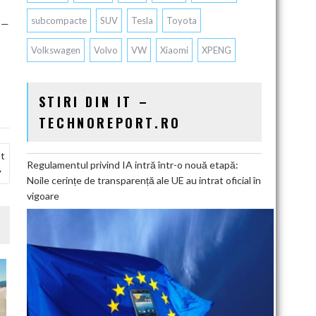
subcompacte
SUV
Tesla
Toyota
e —
Volkswagen
Volvo
VW
Xiaomi
XPENG
STIRI DIN IT –
TECHNOREPORT.RO
ot
Regulamentul privind IA intră într-o nouă etapă:
Noile cerințe de transparență ale UE au intrat oficial în
vigoare