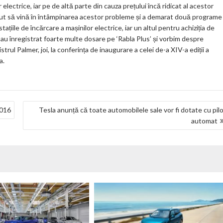
m
r electrice, iar pe de altă parte din cauza prețului încă ridicat al acestor
vrut să vină în întâmpinarea acestor probleme și a demarat două program
ar
țiile de încărcare a mașinilor electrice, iar un altul pentru achiziția de
ks
-au înregistrat foarte multe dosare pe ‘Rabla Plus’ și vorbim despre
rul Palmer, joi, la conferința de inaugurare a celei de-a XIV-a ediții a
a.
2016
Tesla anunță că toate automobilele sale vor fi dotate cu pil
automat