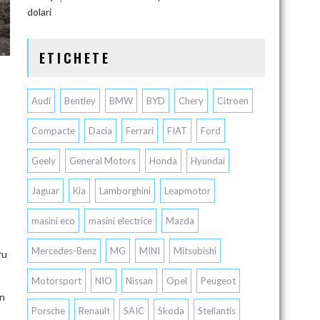
dolari
ETICHETE
Audi
Bentley
BMW
BYD
Chery
Citroen
Compacte
Dacia
Ferrari
FIAT
Ford
Geely
General Motors
Honda
Hyundai
Jaguar
Kia
Lamborghini
Leapmotor
masini eco
masini electrice
Mazda
Mercedes-Benz
MG
MINI
Mitsubishi
ru
Motorsport
NIO
Nissan
Opel
Peugeot
în
Porsche
Renault
SAIC
Skoda
Stellantis