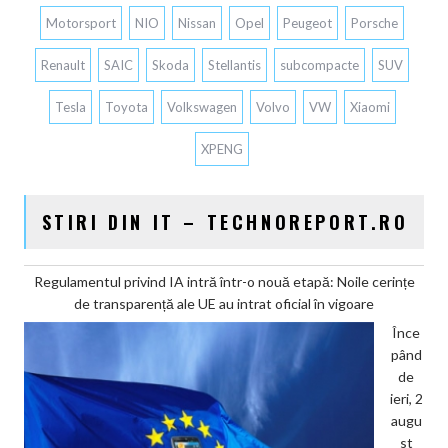
Motorsport
NIO
Nissan
Opel
Peugeot
Porsche
Renault
SAIC
Skoda
Stellantis
subcompacte
SUV
Tesla
Toyota
Volkswagen
Volvo
VW
Xiaomi
XPENG
STIRI DIN IT – TECHNOREPORT.RO
Regulamentul privind IA intră într-o nouă etapă: Noile cerințe
de transparență ale UE au intrat oficial în vigoare
Înce
pând
de
ieri, 2
augu
st