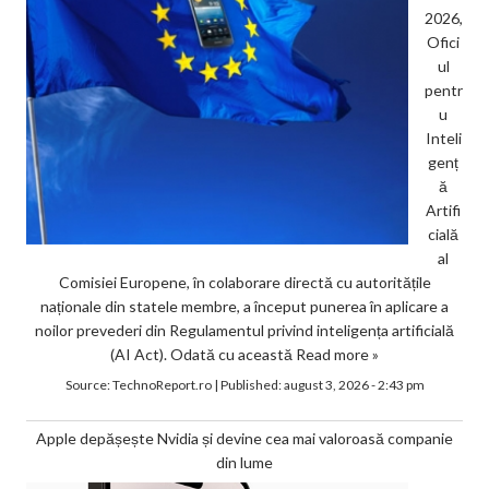
2026,
Ofici
ul
pentr
u
Inteli
genț
ă
Artifi
cială
al
Comisiei Europene, în colaborare directă cu autoritățile
naționale din statele membre, a început punerea în aplicare a
noilor prevederi din Regulamentul privind inteligența artificială
(AI Act). Odată cu această
Read more »
Source:
TechnoReport.ro
|
Published:
august 3, 2026 - 2:43 pm
Apple depășește Nvidia și devine cea mai valoroasă companie
din lume