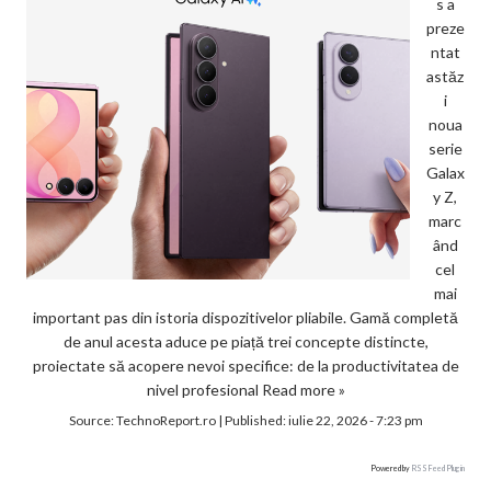
s a
preze
ntat
astăz
i
noua
serie
Galax
y Z,
marc
ând
cel
mai
important pas din istoria dispozitivelor pliabile. Gamă completă
de anul acesta aduce pe piață trei concepte distincte,
proiectate să acopere nevoi specifice: de la productivitatea de
nivel profesional
Read more »
Source:
TechnoReport.ro
|
Published:
iulie 22, 2026 - 7:23 pm
Powered by
RSS Feed Plugin