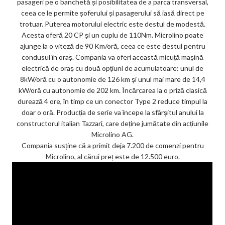
pasageri pe o banchetă și posibilitatea de a parca transversal,
ks
ceea ce le permite șoferului și pasagerului să iasă direct pe
trotuar. Puterea motorului electric este destul de modestă.
Acesta oferă 20 CP și un cuplu de 110Nm. Microlino poate
ajunge la o viteză de 90 Km/oră, ceea ce este destul pentru
condusul în oraș. Compania va oferi această micuță mașină
electrică de oraș cu două opțiuni de acumulatoare: unul de
8kW/oră cu o autonomie de 126 km și unul mai mare de 14,4
kW/oră cu autonomie de 202 km. Încărcarea la o priză clasică
durează 4 ore, în timp ce un conector Type 2 reduce timpul la
doar o oră. Producția de serie va începe la sfârșitul anului la
constructorul italian Tazzari, care deține jumătate din acțiunile
Microlino AG.
Compania susține că a primit deja 7.200 de comenzi pentru
Microlino, al cărui preț este de 12.500 euro.