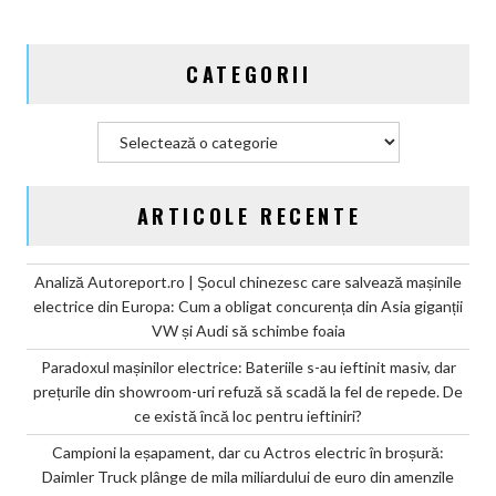
mila
miliardului
CATEGORII
de
euro
din
Categorii
amenzile
CO2
ARTICOLE RECENTE
Analiză Autoreport.ro | Șocul chinezesc care salvează mașinile
electrice din Europa: Cum a obligat concurența din Asia giganții
VW și Audi să schimbe foaia
Paradoxul mașinilor electrice: Bateriile s-au ieftinit masiv, dar
prețurile din showroom-uri refuză să scadă la fel de repede. De
ce există încă loc pentru ieftiniri?
Campioni la eșapament, dar cu Actros electric în broșură:
Daimler Truck plânge de mila miliardului de euro din amenzile