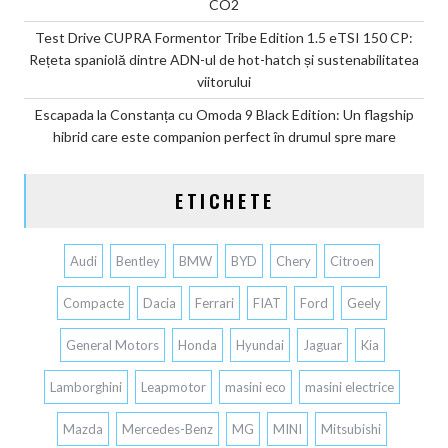
CO2
Test Drive CUPRA Formentor Tribe Edition 1.5 eTSI 150 CP:
Rețeta spaniolă dintre ADN-ul de hot-hatch și sustenabilitatea
viitorului
Escapada la Constanța cu Omoda 9 Black Edition: Un flagship
hibrid care este companion perfect în drumul spre mare
ETICHETE
Audi
Bentley
BMW
BYD
Chery
Citroen
Compacte
Dacia
Ferrari
FIAT
Ford
Geely
General Motors
Honda
Hyundai
Jaguar
Kia
Lamborghini
Leapmotor
masini eco
masini electrice
Mazda
Mercedes-Benz
MG
MINI
Mitsubishi