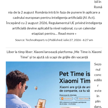
bil în
Româ
nia de la 2 august România intră în faza de punere în aplicare a
cadrului european pentru inteligența artificială (AI Act).
Începând cu 2 august 2026, Regulamentul UE privind inteligența
artificială devine aplicabil la nivel național, cu un calendar
etapizat pentru…
Read more »
Source:
TechnoReport.ro
|
Published:
iulie 27, 2026 - 6:27 am
Liber la timp liber: Xiaomi lansează platforma „Me Time is Xiaomi
Time” și te ajută să scapi de grijile din vacanță
Sezo
nul
conc
ediilo
r
este
în
plin
dans,