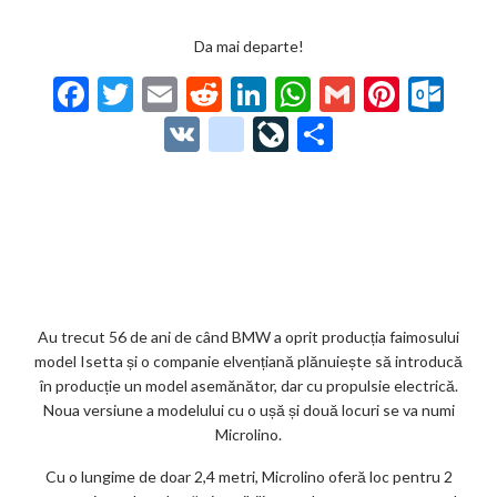
Da mai departe!
F
T
E
R
Li
W
G
Pi
O
ac
w
m
e
n
h
m
nt
ut
V
g
Li
P
e
itt
ai
d
ke
at
ai
er
lo
K
o
ve
ar
b
er
l
di
dI
s
l
es
o
o
Jo
ta
o
t
n
A
t
k.
gl
ur
je
o
p
co
e_
n
az
k
p
m
b
al
ă
o
Au trecut 56 de ani de când BMW a oprit producția faimosului
model Isetta și o companie elvențiană plănuiește să introducă
o
în producție un model asemănător, dar cu propulsie electrică.
k
Noua versiune a modelului cu o ușă și două locuri se va numi
Microlino.
m
Cu o lungime de doar 2,4 metri, Microlino oferă loc pentru 2
ar