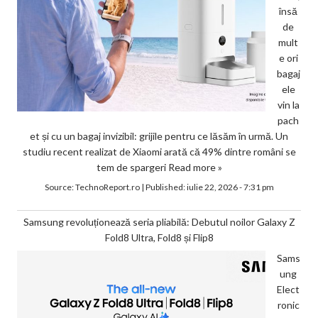
însă
de
mult
e ori
bagaj
ele
vin la
pach
et și cu un bagaj invizibil: grijile pentru ce lăsăm în urmă. Un
studiu recent realizat de Xiaomi arată că 49% dintre români se
tem de spargeri
Read more »
Source:
TechnoReport.ro
|
Published:
iulie 22, 2026 - 7:31 pm
Samsung revoluționează seria pliabilă: Debutul noilor Galaxy Z
Fold8 Ultra, Fold8 și Flip8
Sams
ung
Elect
ronic