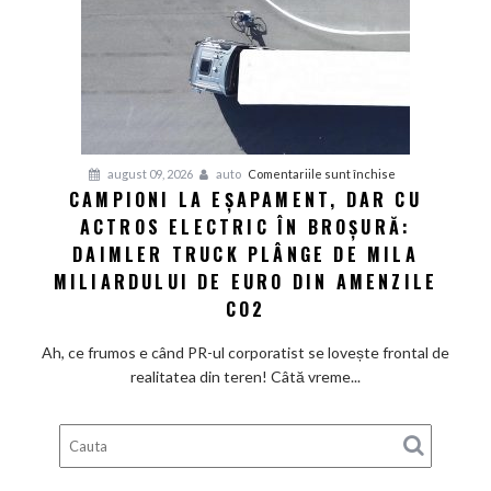
din
showroom-
uri
refuză
să
scadă
la
pentru
august 09, 2026
auto
Comentariile sunt închise
fel
CAMPIONI LA EȘAPAMENT, DAR CU
Campioni
de
ACTROS ELECTRIC ÎN BROȘURĂ:
la
repede.
eșapament,
DAIMLER TRUCK PLÂNGE DE MILA
De
dar
ce
MILIARDULUI DE EURO DIN AMENZILE
cu
există
CO2
Actros
încă
electric
loc
Ah, ce frumos e când PR-ul corporatist se lovește frontal de
în
pentru
realitatea din teren! Câtă vreme...
broșură:
ieftiniri?
Daimler
Truck
plânge
de