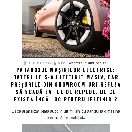
Europa:
Cum
a
obligat
concurența
din
Asia
giganții
VW
și
pentru
august 09, 2026
auto
Comentariile sunt închise
Audi
PARADOXUL MAȘINILOR ELECTRICE:
Paradoxul
să
BATERIILE S-AU IEFTINIT MASIV, DAR
mașinilor
schimbe
electrice:
PREȚURILE DIN SHOWROOM-URI REFUZĂ
foaia
Bateriile
SĂ SCADĂ LA FEL DE REPEDE. DE CE
s-
EXISTĂ ÎNCĂ LOC PENTRU IEFTINIRI?
au
ieftinit
Dacă ai analizat piața auto în ultimii ani cu gândul la o mașină
masiv,
electrică, probabil ai...
dar
prețurile