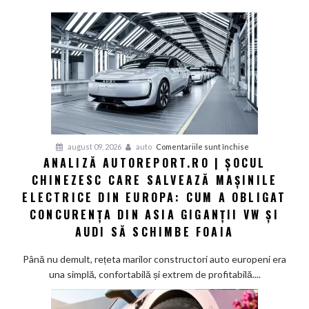
pentru
august 09, 2026
auto
Comentariile sunt închise
ANALIZĂ AUTOREPORT.RO | ȘOCUL
Analiză
CHINEZESC CARE SALVEAZĂ MAȘINILE
Autoreport.ro
|
ELECTRICE DIN EUROPA: CUM A OBLIGAT
Șocul
CONCURENȚA DIN ASIA GIGANȚII VW ȘI
chinezesc
AUDI SĂ SCHIMBE FOAIA
care
salvează
Până nu demult, rețeta marilor constructori auto europeni era
mașinile
una simplă, confortabilă și extrem de profitabilă....
electrice
din