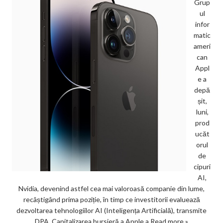
Grup
ul
infor
matic
ameri
can
Appl
e a
depă
șit,
luni,
prod
ucăt
orul
de
cipuri
AI,
Nvidia, devenind astfel cea mai valoroasă companie din lume,
recâștigând prima poziție, în timp ce investitorii evaluează
dezvoltarea tehnologiilor AI (Inteligența Artificială), transmite
DPA. Capitalizarea bursieră a Apple a
Read more »