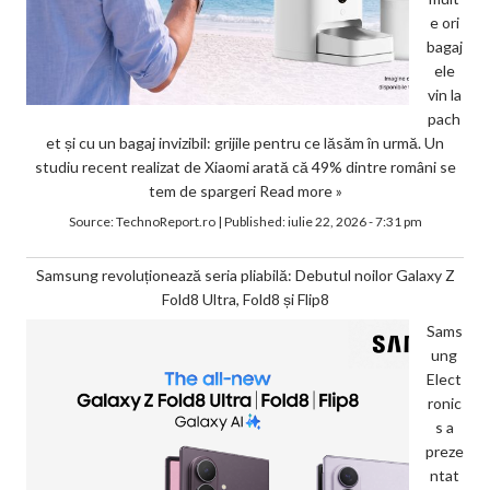
e ori
bagaj
ele
vin la
pach
et și cu un bagaj invizibil: grijile pentru ce lăsăm în urmă. Un
studiu recent realizat de Xiaomi arată că 49% dintre români se
tem de spargeri
Read more »
Source:
TechnoReport.ro
|
Published:
iulie 22, 2026 - 7:31 pm
Samsung revoluționează seria pliabilă: Debutul noilor Galaxy Z
Fold8 Ultra, Fold8 și Flip8
Sams
ung
Elect
ronic
s a
preze
ntat