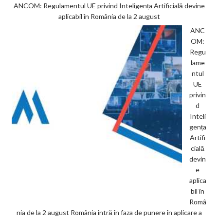
ANCOM: Regulamentul UE privind Inteligența Artificială devine
aplicabil în România de la 2 august
ANC
OM:
Regu
lame
ntul
UE
privin
d
Inteli
gența
Artifi
cială
devin
e
aplica
bil în
Româ
nia de la 2 august România intră în faza de punere în aplicare a