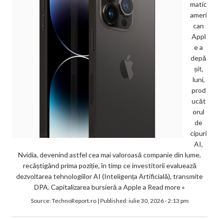
matic
ameri
can
Appl
e a
depă
șit,
luni,
prod
ucăt
orul
de
cipuri
AI,
Nvidia, devenind astfel cea mai valoroasă companie din lume,
recâștigând prima poziție, în timp ce investitorii evaluează
dezvoltarea tehnologiilor AI (Inteligența Artificială), transmite
DPA. Capitalizarea bursieră a Apple a
Read more »
Source:
TechnoReport.ro
|
Published:
iulie 30, 2026 - 2:13 pm