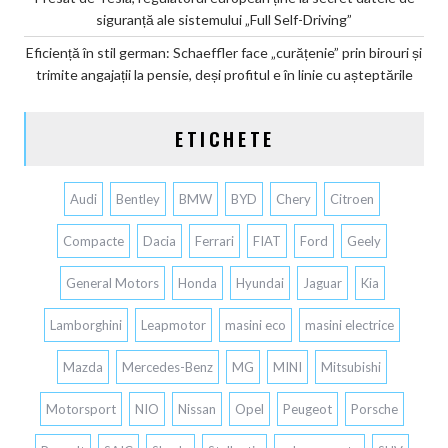
siguranță ale sistemului „Full Self-Driving”
Eficiență în stil german: Schaeffler face „curățenie” prin birouri și
trimite angajații la pensie, deși profitul e în linie cu așteptările
ETICHETE
Audi
Bentley
BMW
BYD
Chery
Citroen
Compacte
Dacia
Ferrari
FIAT
Ford
Geely
General Motors
Honda
Hyundai
Jaguar
Kia
Lamborghini
Leapmotor
masini eco
masini electrice
Mazda
Mercedes-Benz
MG
MINI
Mitsubishi
Motorsport
NIO
Nissan
Opel
Peugeot
Porsche