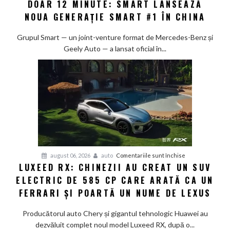
DOAR 12 MINUTE: SMART LANSEAZĂ
de
la
NOUA GENERAȚIE SMART #1 ÎN CHINA
10%
la
Grupul Smart — un joint-venture format de Mercedes-Benz și
80%
Geely Auto — a lansat oficial în...
în
doar
12
minute:
Smart
lansează
noua
generație
Smart
pentru
august 06, 2026
auto
Comentariile sunt închise
#1
LUXEED RX: CHINEZII AU CREAT UN SUV
Luxeed
în
ELECTRIC DE 585 CP CARE ARATĂ CA UN
RX:
China
Chinezii
FERRARI ȘI POARTĂ UN NUME DE LEXUS
au
creat
Producătorul auto Chery și gigantul tehnologic Huawei au
un
dezvăluit complet noul model Luxeed RX, după o...