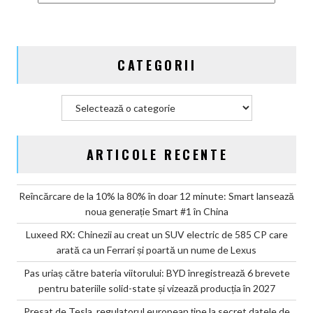
bateriile
solid-
state
și
CATEGORII
vizează
producția
în
Categorii
2027
ARTICOLE RECENTE
Reîncărcare de la 10% la 80% în doar 12 minute: Smart lansează
noua generație Smart #1 în China
Luxeed RX: Chinezii au creat un SUV electric de 585 CP care
arată ca un Ferrari și poartă un nume de Lexus
Pas uriaș către bateria viitorului: BYD înregistrează 6 brevete
pentru bateriile solid-state și vizează producția în 2027
Presat de Tesla, regulatorul european ține la secret datele de