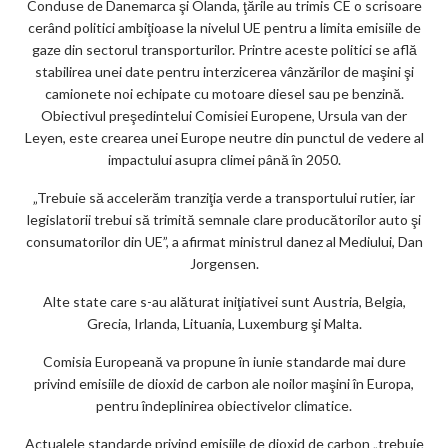
Conduse de Danemarca şi Olanda, ţările au trimis CE o scrisoare
ks
cerând politici ambiţioase la nivelul UE pentru a limita emisiile de
gaze din sectorul transporturilor. Printre aceste politici se află
stabilirea unei date pentru interzicerea vânzărilor de maşini şi
camionete noi echipate cu motoare diesel sau pe benzină.
Obiectivul preşedintelui Comisiei Europene, Ursula van der
Leyen, este crearea unei Europe neutre din punctul de vedere al
impactului asupra climei până în 2050.
„Trebuie să accelerăm tranziţia verde a transportului rutier, iar
legislatorii trebui să trimită semnale clare producătorilor auto şi
consumatorilor din UE”, a afirmat ministrul danez al Mediului, Dan
Jorgensen.
Alte state care s-au alăturat iniţiativei sunt Austria, Belgia,
Grecia, Irlanda, Lituania, Luxemburg şi Malta.
Comisia Europeană va propune în iunie standarde mai dure
privind emisiile de dioxid de carbon ale noilor maşini în Europa,
pentru îndeplinirea obiectivelor climatice.
Actualele standarde privind emisiile de dioxid de carbon „trebuie