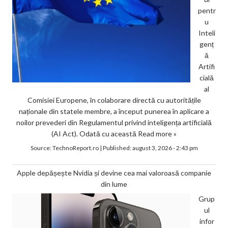
pentr
u
Inteli
genț
ă
Artifi
cială
al
Comisiei Europene, în colaborare directă cu autoritățile
naționale din statele membre, a început punerea în aplicare a
noilor prevederi din Regulamentul privind inteligența artificială
(AI Act). Odată cu această
Read more »
Source:
TechnoReport.ro
|
Published:
august 3, 2026 - 2:43 pm
Apple depășește Nvidia și devine cea mai valoroasă companie
din lume
Grup
ul
infor