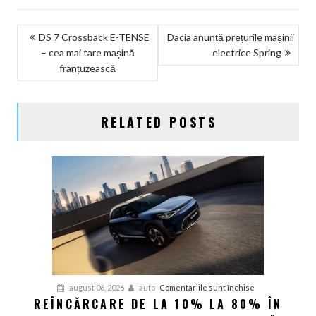
NAVIGARE
DS 7 Crossback E-TENSE
Dacia anunță prețurile mașinii
– cea mai tare mașină
electrice Spring
ÎN
franțuzească
ARTICOLE
RELATED POSTS
pentru
august 06, 2026
auto
Comentariile sunt închise
REÎNCĂRCARE DE LA 10% LA 80% ÎN
Reîncărcare