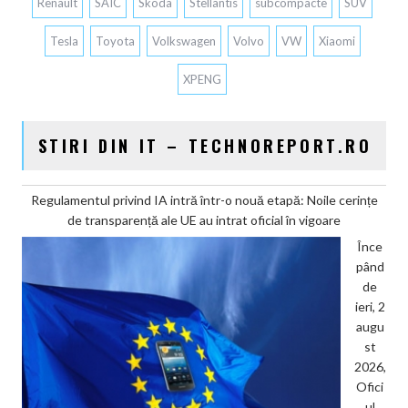
Renault
SAIC
Skoda
Stellantis
subcompacte
SUV
Tesla
Toyota
Volkswagen
Volvo
VW
Xiaomi
XPENG
STIRI DIN IT – TECHNOREPORT.RO
Regulamentul privind IA intră într-o nouă etapă: Noile cerințe
de transparență ale UE au intrat oficial în vigoare
Înce
pând
de
ieri, 2
augu
st
2026,
Ofici
ul