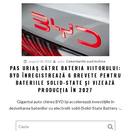
SUV
electric
de
585
CP
care
arată
ca
un
Ferrari
pentru
august 06, 2026
auto
Comentariile sunt închise
PAS URIAȘ CĂTRE BATERIA VIITORULUI:
și
Pas
poartă
BYD ÎNREGISTREAZĂ 6 BREVETE PENTRU
uriaș
un
către
BATERIILE SOLID-STATE ȘI VIZEAZĂ
nume
bateria
PRODUCȚIA ÎN 2027
de
viitorului:
Lexus
BYD
Gigantul auto chinez BYD își accelerează investițiile în
înregistrează
dezvoltarea bateriilor cu electrolit solid (Solid-State Battery -...
6
brevete
pentru