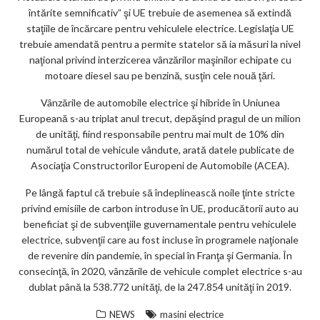
întărite semnificativ” şi UE trebuie de asemenea să extindă
staţiile de încărcare pentru vehiculele electrice. Legislaţia UE
trebuie amendată pentru a permite statelor să ia măsuri la nivel
naţional privind interzicerea vânzărilor maşinilor echipate cu
motoare diesel sau pe benzină, susţin cele nouă ţări.
Vânzările de automobile electrice şi hibride în Uniunea
Europeană s-au triplat anul trecut, depăşind pragul de un milion
de unităţi, fiind responsabile pentru mai mult de 10% din
numărul total de vehicule vândute, arată datele publicate de
Asociaţia Constructorilor Europeni de Automobile (ACEA).
Pe lângă faptul că trebuie să îndeplinească noile ţinte stricte
privind emisiile de carbon introduse în UE, producătorii auto au
beneficiat şi de subvenţiile guvernamentale pentru vehiculele
electrice, subvenţii care au fost incluse în programele naţionale
de revenire din pandemie, în special în Franţa şi Germania. În
consecinţă, în 2020, vânzările de vehicule complet electrice s-au
dublat până la 538.772 unităţi, de la 247.854 unităţi în 2019.
NEWS
masini electrice