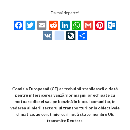
Da mai departe!
F
T
E
R
Li
W
G
Pi
O
ac
w
m
e
n
h
m
nt
ut
V
g
Li
P
e
itt
ai
d
ke
at
ai
er
lo
K
o
ve
ar
b
er
l
di
dI
s
l
es
o
o
Jo
ta
o
t
n
A
t
k.
gl
ur
je
o
p
co
e_
n
az
k
p
m
b
al
ă
o
Comisia Europeană (CE) ar trebui să stabilească o dată
pentru interzicerea vânzărilor maşinilor echipate cu
o
motoare diesel sau pe benzină în blocul comunitar, în
k
vederea alinierii sectorului transporturilor la obiectivele
climatice, au cerut miercuri nouă state membre UE,
m
transmite Reuters.
ar