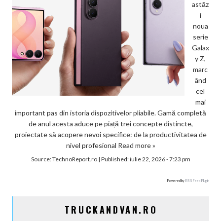
astăz
i
noua
serie
Galax
y Z,
marc
ând
cel
mai
important pas din istoria dispozitivelor pliabile. Gamă completă
de anul acesta aduce pe piață trei concepte distincte,
proiectate să acopere nevoi specifice: de la productivitatea de
nivel profesional
Read more »
Source:
TechnoReport.ro
|
Published:
iulie 22, 2026 - 7:23 pm
Powered by
RSS Feed Plugin
TRUCKANDVAN.RO