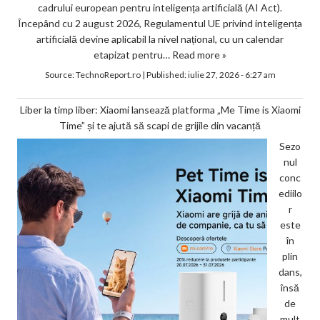
cadrului european pentru inteligența artificială (AI Act).
Începând cu 2 august 2026, Regulamentul UE privind inteligența
artificială devine aplicabil la nivel național, cu un calendar
etapizat pentru…
Read more »
Source:
TechnoReport.ro
|
Published:
iulie 27, 2026 - 6:27 am
Liber la timp liber: Xiaomi lansează platforma „Me Time is Xiaomi
Time” și te ajută să scapi de grijile din vacanță
Sezo
nul
conc
ediilo
r
este
în
plin
dans,
însă
de
mult