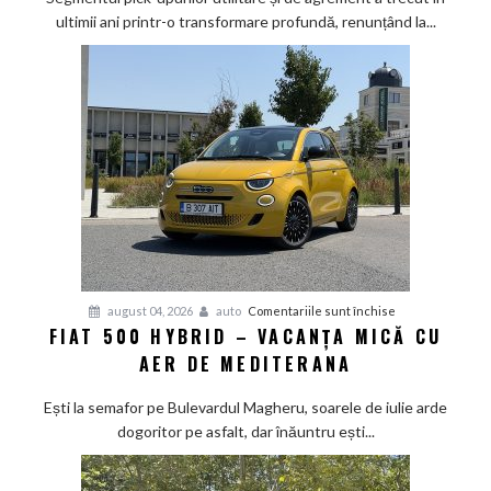
lupă:
ultimii ani printr-o transformare profundă, renunțând la...
Calul
de
bătaie
japonez
învață
bunele
maniere
pe
asfalt
pentru
august 04, 2026
auto
Comentariile sunt închise
FIAT 500 HYBRID – VACANȚA MICĂ CU
Fiat
AER DE MEDITERANA
500
Hybrid
Ești la semafor pe Bulevardul Magheru, soarele de iulie arde
–
dogoritor pe asfalt, dar înăuntru ești...
vacanța
mică
cu