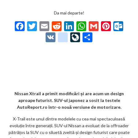
Da mai departe!
F
T
E
R
Li
W
G
Pi
O
ac
w
m
e
n
h
m
nt
ut
V
g
Li
P
e
itt
ai
d
ke
at
ai
er
lo
K
o
ve
ar
b
er
l
di
dI
s
l
es
o
o
Jo
ta
o
t
n
A
t
k.
gl
ur
je
o
p
co
e_
n
az
k
p
m
b
al
ă
o
Nissan Xtrail a primit modificări și are acum un design
aproape futurist. SUV-ul japonez a sosit la testele
o
AutoReport.ro într-o nouă versiune de motorizare.
k
X-Trail este unul dintre modelele cu cea mai spectaculoasă
m
evoluție între generații. SUV-ul Nissan a evoluat de la offroader
pătrățos la SUV cu o siluetă zveltă și design futurist care poate
ar