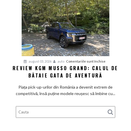
aer
de
Mediterana
pentru
august 03, 2026
auto
Comentariile sunt închise
REVIEW KGM MUSSO GRAND: CALUL DE
Review
BĂTAIE GATA DE AVENTURĂ
KGM
Musso
Piața pick-up-urilor din România a devenit extrem de
Grand:
competitivă, însă puține modele reușesc să îmbine cu...
Calul
de
bătaie
gata
de
aventură