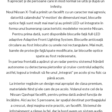
fi apreciat și de persoane care în mod normal se uită și după un
ks
Infinity.
Noul Nissan X-Trail a primit un facelift cu un caracter mai agresiv,
datorită calandrului ‘V-motion’ de dimensiuni mari, blocurile
optice faţă sunt mult mai mari și au primit LED-uri integrate în
forma unui bumerang caracteristic modelelor recente Nissan.
Pentru prima dată, sunt disponibile blocurile față full-LED
adaptive Adaptive Front Lighting System. Blocurile anticeață
circulare au fost înlocuite cu unele noi rectangulare. Mai mult,
barele de protecţie faţă/spate modificate, iar blocurile optice
spate au fost redesenate,
În partea frontală a apărut și un radar pentru sistemul frânării
autonome cu detectarea pietonilor și cruise-controlul adaptiv,
astfel, logoul a trebuit să fie unul „integrat” pe acolo și nu fizic ca
până acum.
La interior regăsim un design mai apropiat de clasa premium,
materialele fiind și ele cam de pe acolo. Volanul este cel de la
Nissan Qashqai facelift, pentru prima dată având funcția de
încălzire. Aici au loc 5 persoane, iar spațiul destinat portbagajului
a crescut, deși mașina este practic, un facelift. Sistemul de
infotainment a rămas la fel, dar la bord avem un sistem audio