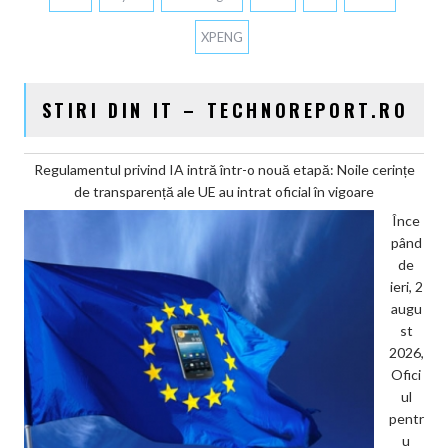
XPENG
STIRI DIN IT – TECHNOREPORT.RO
Regulamentul privind IA intră într-o nouă etapă: Noile cerințe
de transparență ale UE au intrat oficial în vigoare
Înce
pând
de
ieri, 2
augu
st
2026,
Ofici
ul
pentr
u