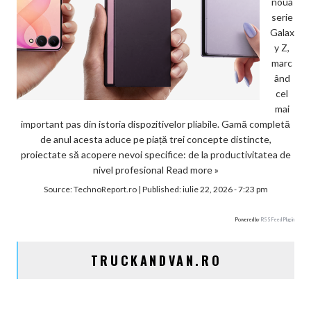
noua
serie
Galax
y Z,
marc
ând
cel
mai
important pas din istoria dispozitivelor pliabile. Gamă completă
de anul acesta aduce pe piață trei concepte distincte,
proiectate să acopere nevoi specifice: de la productivitatea de
nivel profesional
Read more »
Source:
TechnoReport.ro
|
Published:
iulie 22, 2026 - 7:23 pm
Powered by
RSS Feed Plugin
TRUCKANDVAN.RO