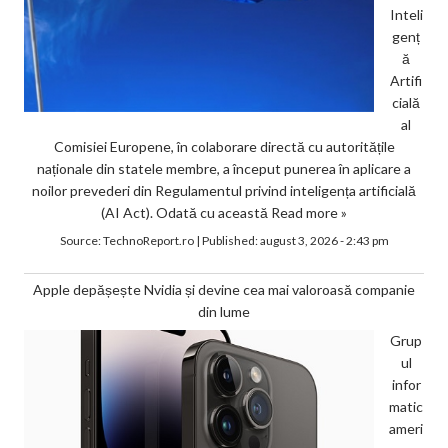
Inteli
genț
ă
Artifi
cială
al
Comisiei Europene, în colaborare directă cu autoritățile
naționale din statele membre, a început punerea în aplicare a
noilor prevederi din Regulamentul privind inteligența artificială
(AI Act). Odată cu această
Read more »
Source:
TechnoReport.ro
|
Published:
august 3, 2026 - 2:43 pm
Apple depășește Nvidia și devine cea mai valoroasă companie
din lume
Grup
ul
infor
matic
ameri