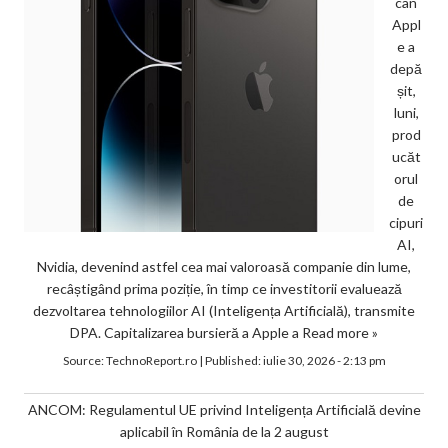
can
Appl
e a
depă
șit,
luni,
prod
ucăt
orul
de
cipuri
AI,
Nvidia, devenind astfel cea mai valoroasă companie din lume,
recâștigând prima poziție, în timp ce investitorii evaluează
dezvoltarea tehnologiilor AI (Inteligența Artificială), transmite
DPA. Capitalizarea bursieră a Apple a
Read more »
Source:
TechnoReport.ro
|
Published:
iulie 30, 2026 - 2:13 pm
ANCOM: Regulamentul UE privind Inteligența Artificială devine
aplicabil în România de la 2 august