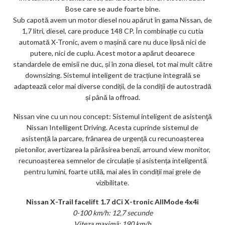
Bose care se aude foarte bine.
Sub capotă avem un motor diesel nou apărut în gama Nissan, de
1,7 litri, diesel, care produce 148 CP. În combinație cu cutia
automată X-Tronic, avem o mașină care nu duce lipsă nici de
putere, nici de cuplu. Acest motor a apărut deoarece
standardele de emisii ne duc, și în zona diesel, tot mai mult către
downsizing. Sistemul inteligent de tracțiune integrală se
adaptează celor mai diverse condiții, de la condiții de autostradă
și până la offroad.
Nissan vine cu un nou concept: Sistemul inteligent de asistenţă
Nissan Intelligent Driving. Acesta cuprinde sistemul de
asistență la parcare, frânarea de urgență cu recunoașterea
pietonilor, avertizarea la părăsirea benzii, arround view monitor,
recunoașterea semnelor de circulație și asistența inteligentă
pentru lumini, foarte utilă, mai ales în condiții mai grele de
vizibilitate.
Nissan X-Trail facelift 1.7 dCi X-tronic AllMode 4x4i
0-100 km/h: 12,7 secunde
Viteza maximã: 190 km/h