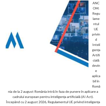
ANC
OM:
Regu
lame
ntul
UE
privin
d
Inteli
gența
Artifi
cială
devin
e
aplica
bil în
Româ
nia de la 2 august România intră în faza de punere în aplicare a
cadrului european pentru inteligența artificială (AI Act).
Începând cu 2 august 2026, Regulamentul UE privind inteligența