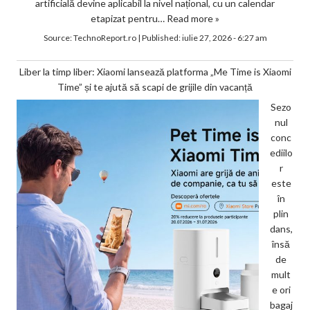
artificială devine aplicabil la nivel național, cu un calendar
etapizat pentru…
Read more »
Source:
TechnoReport.ro
|
Published:
iulie 27, 2026 - 6:27 am
Liber la timp liber: Xiaomi lansează platforma „Me Time is Xiaomi
Time” și te ajută să scapi de grijile din vacanță
Sezo
nul
conc
ediilo
r
este
în
plin
dans,
însă
de
mult
e ori
bagaj