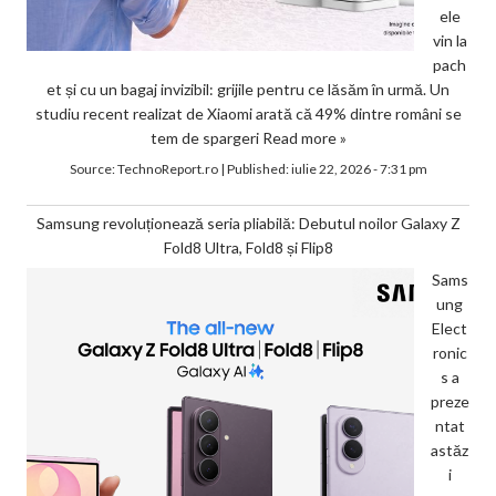
ele
vin la
pach
et și cu un bagaj invizibil: grijile pentru ce lăsăm în urmă. Un
studiu recent realizat de Xiaomi arată că 49% dintre români se
tem de spargeri
Read more »
Source:
TechnoReport.ro
|
Published:
iulie 22, 2026 - 7:31 pm
Samsung revoluționează seria pliabilă: Debutul noilor Galaxy Z
Fold8 Ultra, Fold8 și Flip8
Sams
ung
Elect
ronic
s a
preze
ntat
astăz
i