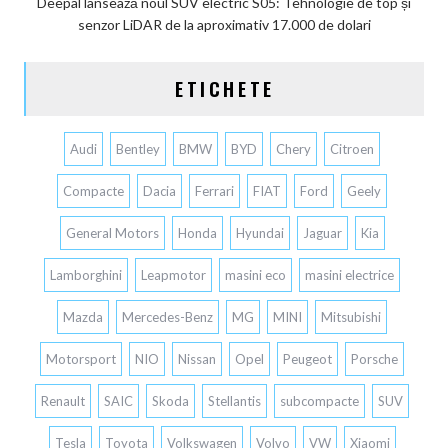
Deepal lansează noul SUV electric S05: Tehnologie de top și
senzor LiDAR de la aproximativ 17.000 de dolari
ETICHETE
Audi
Bentley
BMW
BYD
Chery
Citroen
Compacte
Dacia
Ferrari
FIAT
Ford
Geely
General Motors
Honda
Hyundai
Jaguar
Kia
Lamborghini
Leapmotor
masini eco
masini electrice
Mazda
Mercedes-Benz
MG
MINI
Mitsubishi
Motorsport
NIO
Nissan
Opel
Peugeot
Porsche
Renault
SAIC
Skoda
Stellantis
subcompacte
SUV
Tesla
Toyota
Volkswagen
Volvo
VW
Xiaomi