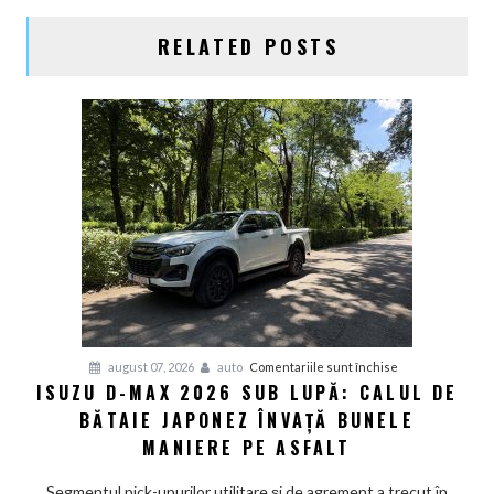
RELATED POSTS
pentru
august 07, 2026
auto
Comentariile sunt închise
ISUZU D-MAX 2026 SUB LUPĂ: CALUL DE
Isuzu
BĂTAIE JAPONEZ ÎNVAȚĂ BUNELE
D-
Max
MANIERE PE ASFALT
2026
sub
Segmentul pick-upurilor utilitare și de agrement a trecut în