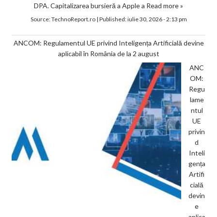
DPA. Capitalizarea bursieră a Apple a
Read more »
Source:
TechnoReport.ro
|
Published:
iulie 30, 2026 - 2:13 pm
ANCOM: Regulamentul UE privind Inteligența Artificială devine
aplicabil în România de la 2 august
ANC
OM:
Regu
lame
ntul
UE
privin
d
Inteli
gența
Artifi
cială
devin
e
aplica