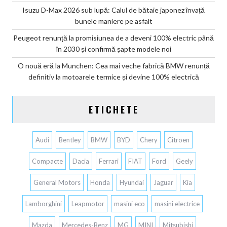
Isuzu D-Max 2026 sub lupă: Calul de bătaie japonez învață
bunele maniere pe asfalt
Peugeot renunță la promisiunea de a deveni 100% electric până
în 2030 și confirmă șapte modele noi
O nouă eră la Munchen: Cea mai veche fabrică BMW renunță
definitiv la motoarele termice și devine 100% electrică
ETICHETE
Audi
Bentley
BMW
BYD
Chery
Citroen
Compacte
Dacia
Ferrari
FIAT
Ford
Geely
General Motors
Honda
Hyundai
Jaguar
Kia
Lamborghini
Leapmotor
masini eco
masini electrice
Mazda
Mercedes-Benz
MG
MINI
Mitsubishi