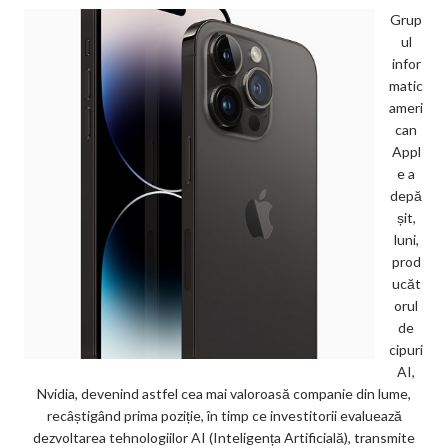
Grup
ul
infor
matic
ameri
can
Appl
e a
depă
șit,
luni,
prod
ucăt
orul
de
cipuri
AI,
Nvidia, devenind astfel cea mai valoroasă companie din lume,
recâștigând prima poziție, în timp ce investitorii evaluează
dezvoltarea tehnologiilor AI (Inteligența Artificială), transmite