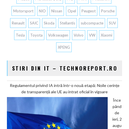
Motorsport
NIO
Nissan
Opel
Peugeot
Porsche
Renault
SAIC
Skoda
Stellantis
subcompacte
SUV
Tesla
Toyota
Volkswagen
Volvo
VW
Xiaomi
XPENG
STIRI DIN IT – TECHNOREPORT.RO
Regulamentul privind IA intră într-o nouă etapă: Noile cerințe
de transparență ale UE au intrat oficial în vigoare
Înce
pând
de
ieri, 2
augu