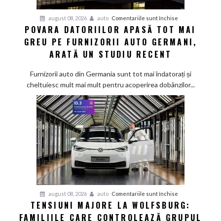
pentru
august 08, 2026
auto
Comentariile sunt închise
POVARA DATORIILOR APASĂ TOT MAI
Povara
GREU PE FURNIZORII AUTO GERMANI,
datoriilor
apasă
ARATĂ UN STUDIU RECENT
tot
mai
Furnizorii auto din Germania sunt tot mai îndatorați și
greu
cheltuiesc mult mai mult pentru acoperirea dobânzilor...
pe
furnizorii
auto
germani,
arată
un
studiu
recent
pentru
august 08, 2026
auto
Comentariile sunt închise
TENSIUNI MAJORE LA WOLFSBURG:
Tensiuni
FAMILIILE CARE CONTROLEAZĂ GRUPUL
majore