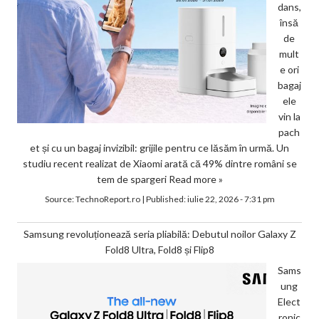
dans,
însă
de
mult
e ori
bagaj
ele
vin la
pach
et și cu un bagaj invizibil: grijile pentru ce lăsăm în urmă. Un
studiu recent realizat de Xiaomi arată că 49% dintre români se
tem de spargeri
Read more »
Source:
TechnoReport.ro
|
Published:
iulie 22, 2026 - 7:31 pm
Samsung revoluționează seria pliabilă: Debutul noilor Galaxy Z
Fold8 Ultra, Fold8 și Flip8
Sams
ung
Elect
ronic