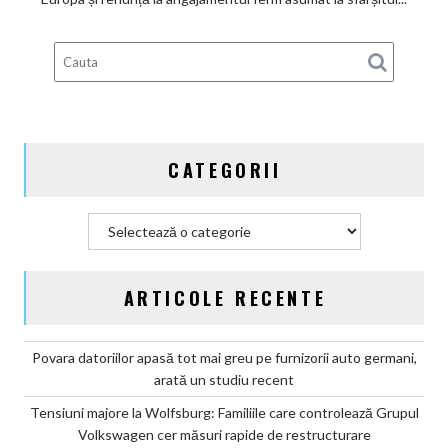
deveni
100%
electric
până
în
2030
și
CATEGORII
confirmă
șapte
modele
Categorii
noi
ARTICOLE RECENTE
Povara datoriilor apasă tot mai greu pe furnizorii auto germani,
arată un studiu recent
Tensiuni majore la Wolfsburg: Familiile care controlează Grupul
Volkswagen cer măsuri rapide de restructurare