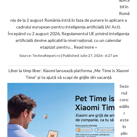
bil în
Româ
nia de la 2 august România intră în faza de punere în aplicare a
cadrului european pentru inteligența artificială (AI Act).
Începând cu 2 august 2026, Regulamentul UE privind inteligența
artificială devine aplicabil la nivel național, cu un calendar
etapizat pentru…
Read more »
Source:
TechnoReport.ro
|
Published:
iulie 27, 2026 - 6:27 am
Liber la timp liber: Xiaomi lansează platforma „Me Time is Xiaomi
Time” și te ajută să scapi de grijile din vacanță
Sezo
nul
conc
ediilo
r
este
în
plin