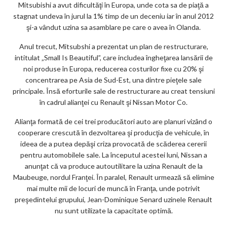
Mitsubishi a avut dificultăţi în Europa, unde cota sa de piaţă a
stagnat undeva în jurul la 1% timp de un deceniu iar în anul 2012
şi-a vândut uzina sa asamblare pe care o avea în Olanda.
Anul trecut, Mitsubshi a prezentat un plan de restructurare,
intitulat „Small Is Beautiful”, care includea îngheţarea lansării de
noi produse în Europa, reducerea costurilor fixe cu 20% şi
concentrarea pe Asia de Sud-Est, una dintre pieţele sale
principale. Însă eforturile sale de restructurare au creat tensiuni
în cadrul alianţei cu Renault şi Nissan Motor Co.
Alianţa formată de cei trei producători auto are planuri vizând o
cooperare crescută în dezvoltarea şi producţia de vehicule, în
ideea de a putea depăşi criza provocată de scăderea cererii
pentru automobilele sale. La începutul acestei luni, Nissan a
anunţat că va produce autoutilitare la uzina Renault de la
Maubeuge, nordul Franţei. În paralel, Renault urmează să elimine
mai multe mii de locuri de muncă în Franţa, unde potrivit
preşedintelui grupului, Jean-Dominique Senard uzinele Renault
nu sunt utilizate la capacitate optimă.