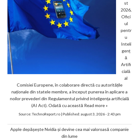
st
2026,
Ofici
ul
pentr
u
Inteli
genț
ă
Artifi
cială
al
Comisiei Europene, în colaborare directă cu autoritățile
naționale din statele membre, a început punerea în aplicare a
noilor prevederi din Regulamentul privind inteligența artificială
(AI Act). Odată cu această
Read more »
Source:
TechnoReport.ro
|
Published:
august 3, 2026 - 2:43 pm
Apple depășește Nvidia și devine cea mai valoroasă companie
din lume