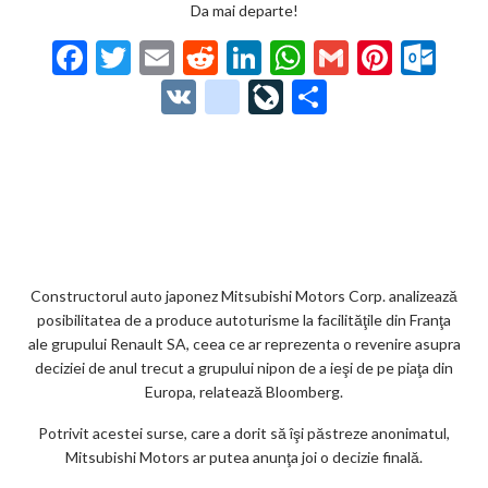
Da mai departe!
F
T
E
R
Li
W
G
Pi
O
ac
w
m
e
n
h
m
nt
ut
V
g
Li
P
e
itt
ai
d
ke
at
ai
er
lo
K
o
ve
ar
b
er
l
di
dI
s
l
es
o
o
Jo
ta
o
t
n
A
t
k.
gl
ur
je
o
p
co
e_
n
az
k
p
m
b
al
ă
o
Constructorul auto japonez Mitsubishi Motors Corp. analizează
posibilitatea de a produce autoturisme la facilităţile din Franţa
o
ale grupului Renault SA, ceea ce ar reprezenta o revenire asupra
k
deciziei de anul trecut a grupului nipon de a ieşi de pe piaţa din
Europa, relatează Bloomberg.
m
Potrivit acestei surse, care a dorit să îşi păstreze anonimatul,
ar
Mitsubishi Motors ar putea anunţa joi o decizie finală.
ks