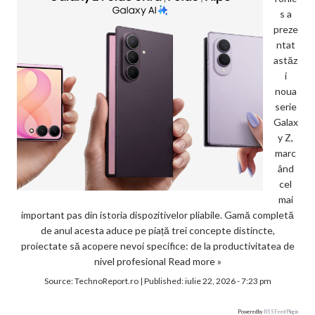
s a
preze
ntat
astăz
i
noua
serie
Galax
y Z,
marc
ând
cel
mai
important pas din istoria dispozitivelor pliabile. Gamă completă
de anul acesta aduce pe piață trei concepte distincte,
proiectate să acopere nevoi specifice: de la productivitatea de
nivel profesional
Read more »
Source:
TechnoReport.ro
|
Published:
iulie 22, 2026 - 7:23 pm
Powered by
RSS Feed Plugin