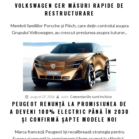
la
VOLKSWAGEN CER MĂSURI RAPIDE DE
Wolfsburg:
RESTRUCTURARE
Familiile
care
Membrii familiilor Porsche și Piëch, care dețin controlul asupra
controlează
Grupului Volkswagen, au crescut presiunea asupra tuturor...
Grupul
Volkswagen
cer
măsuri
rapide
de
restructurare
pentru
august 07, 2026
auto
Comentariile sunt închise
PEUGEOT RENUNȚĂ LA PROMISIUNEA DE
Peugeot
A DEVENI 100% ELECTRIC PÂNĂ ÎN 2030
renunță
la
ȘI CONFIRMĂ ȘAPTE MODELE NOI
promisiunea
de
Marca franceză Peugeot își recalibrează strategia pentru
a
Europa și renunță la angajamentul ferm asumat la sfârșitul...