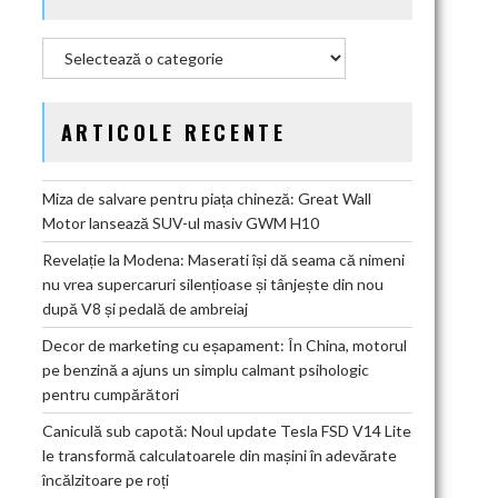
Categorii
ARTICOLE RECENTE
Miza de salvare pentru piața chineză: Great Wall
Motor lansează SUV-ul masiv GWM H10
Revelație la Modena: Maserati își dă seama că nimeni
nu vrea supercaruri silențioase și tânjește din nou
după V8 și pedală de ambreiaj
Decor de marketing cu eșapament: În China, motorul
pe benzină a ajuns un simplu calmant psihologic
pentru cumpărători
Caniculă sub capotă: Noul update Tesla FSD V14 Lite
le transformă calculatoarele din mașini în adevărate
încălzitoare pe roți