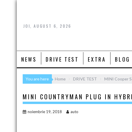
Skip
to
content
JOI, AUGUST 6, 2026
NEWS
DRIVE TEST
EXTRA
BLOG
You are here
Home
DRIVE TEST
MINI Cooper S
MINI COUNTRYMAN PLUG IN HYBRI
noiembrie 19, 2018
auto