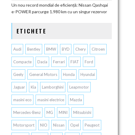
Un nou record mondial de eficiență: Nissan Qashqai
e-POWER parcurge 1.980 km cu un singur rezervor
ETICHETE
Audi
Bentley
BMW
BYD
Chery
Citroen
Compacte
Dacia
Ferrari
FIAT
Ford
Geely
General Motors
Honda
Hyundai
Jaguar
Kia
Lamborghini
Leapmotor
masini eco
masini electrice
Mazda
Mercedes-Benz
MG
MINI
Mitsubishi
Motorsport
NIO
Nissan
Opel
Peugeot