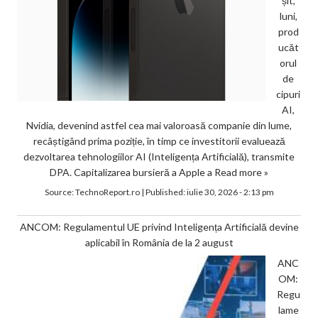
șit,
luni,
prod
ucăt
orul
de
cipuri
AI,
Nvidia, devenind astfel cea mai valoroasă companie din lume,
recâștigând prima poziție, în timp ce investitorii evaluează
dezvoltarea tehnologiilor AI (Inteligența Artificială), transmite
DPA. Capitalizarea bursieră a Apple a
Read more »
Source:
TechnoReport.ro
|
Published:
iulie 30, 2026 - 2:13 pm
ANCOM: Regulamentul UE privind Inteligența Artificială devine
aplicabil în România de la 2 august
ANC
OM:
Regu
lame