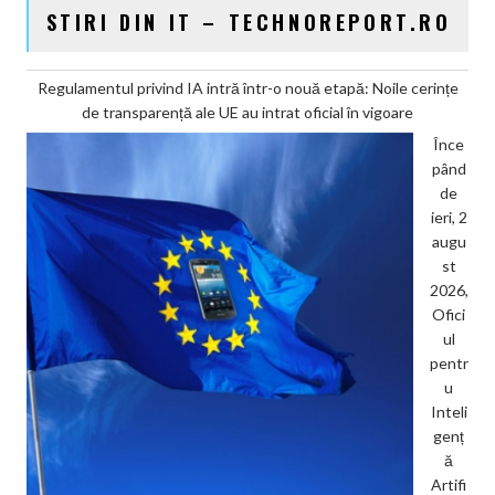
STIRI DIN IT – TECHNOREPORT.RO
Regulamentul privind IA intră într-o nouă etapă: Noile cerințe
de transparență ale UE au intrat oficial în vigoare
Înce
pând
de
ieri, 2
augu
st
2026,
Ofici
ul
pentr
u
Inteli
genț
ă
Artifi