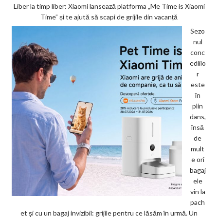
Liber la timp liber: Xiaomi lansează platforma „Me Time is Xiaomi
Time” și te ajută să scapi de grijile din vacanță
Sezo
nul
conc
ediilo
r
este
în
plin
dans,
însă
de
mult
e ori
bagaj
ele
vin la
pach
et și cu un bagaj invizibil: grijile pentru ce lăsăm în urmă. Un