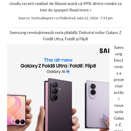
studiu recent realizat de Xiaomi arată că 49% dintre români se
tem de spargeri
Read more »
Source:
TechnoReport.ro
|
Published:
iulie 22, 2026 - 7:31 pm
Samsung revoluționează seria pliabilă: Debutul noilor Galaxy Z
Fold8 Ultra, Fold8 și Flip8
Sams
ung
Elect
ronic
s a
preze
ntat
astăz
i
noua
serie
Galax
y Z,
marc