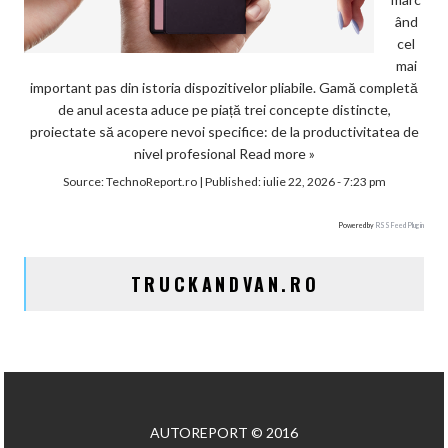
ând
cel
mai
important pas din istoria dispozitivelor pliabile. Gamă completă
de anul acesta aduce pe piață trei concepte distincte,
proiectate să acopere nevoi specifice: de la productivitatea de
nivel profesional
Read more »
Source:
TechnoReport.ro
|
Published:
iulie 22, 2026 - 7:23 pm
Powered by
RSS Feed Plugin
TRUCKANDVAN.RO
AUTOREPORT © 2016