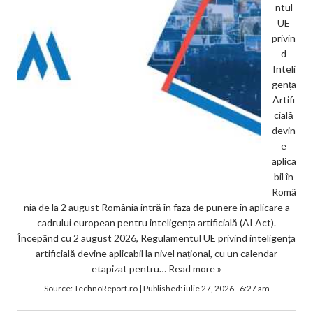
ntul
UE
privin
d
Inteli
gența
Artifi
cială
devin
e
aplica
bil în
Româ
nia de la 2 august România intră în faza de punere în aplicare a
cadrului european pentru inteligența artificială (AI Act).
Începând cu 2 august 2026, Regulamentul UE privind inteligența
artificială devine aplicabil la nivel național, cu un calendar
etapizat pentru…
Read more »
Source:
TechnoReport.ro
|
Published:
iulie 27, 2026 - 6:27 am