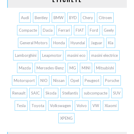
Audi
Bentley
BMW
BYD
Chery
Citroen
Compacte
Dacia
Ferrari
FIAT
Ford
Geely
General Motors
Honda
Hyundai
Jaguar
Kia
Lamborghini
Leapmotor
masini eco
masini electrice
Mazda
Mercedes-Benz
MG
MINI
Mitsubishi
Motorsport
NIO
Nissan
Opel
Peugeot
Porsche
Renault
SAIC
Skoda
Stellantis
subcompacte
SUV
Tesla
Toyota
Volkswagen
Volvo
VW
Xiaomi
XPENG