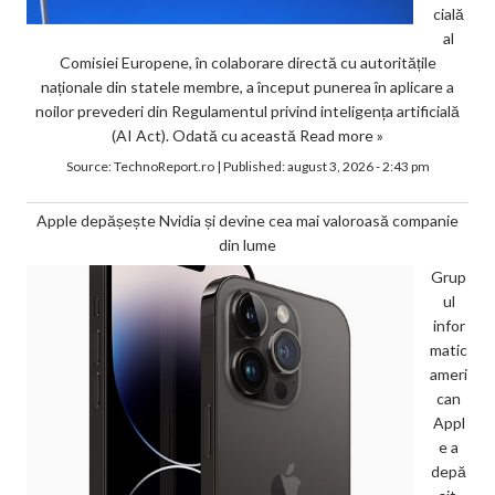
cială
al
Comisiei Europene, în colaborare directă cu autoritățile
naționale din statele membre, a început punerea în aplicare a
noilor prevederi din Regulamentul privind inteligența artificială
(AI Act). Odată cu această
Read more »
Source:
TechnoReport.ro
|
Published:
august 3, 2026 - 2:43 pm
Apple depășește Nvidia și devine cea mai valoroasă companie
din lume
Grup
ul
infor
matic
ameri
can
Appl
e a
depă