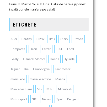
Isuzu D-Max 2026 sub lupă: Calul de bătaie japonez
învață bunele maniere pe asfalt
ETICHETE
Audi
Bentley
BMW
BYD
Chery
Citroen
Compacte
Dacia
Ferrari
FIAT
Ford
Geely
General Motors
Honda
Hyundai
Jaguar
Kia
Lamborghini
Leapmotor
masini eco
masini electrice
Mazda
Mercedes-Benz
MG
MINI
Mitsubishi
Motorsport
NIO
Nissan
Opel
Peugeot