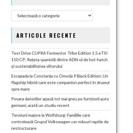
Categorii
ARTICOLE RECENTE
Test Drive CUPRA Formentor Tribe Edition 1.5 eTSI
150 CP: Rețeta spaniolă dintre ADN-ul de hot-hatch
și sustenabilitatea viitorului
Escapada la Constanța cu Omoda 9 Black Edition: Un
flagship hibrid care este companion perfect în drumul
spre mare
Povara datoriilor apasă tot mai greu pe furnizorii auto
germani, arată un studiu recent
Tensiuni majore la Wolfsburg: Familiile care
controlează Grupul Volkswagen cer măsuri rapide de
restructurare