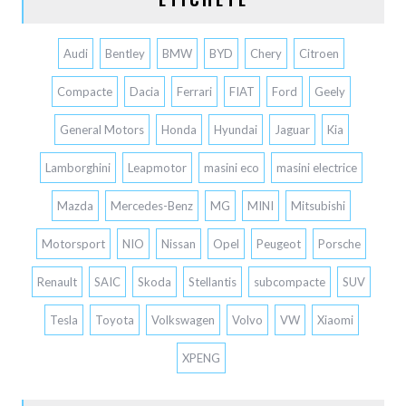
Audi
Bentley
BMW
BYD
Chery
Citroen
Compacte
Dacia
Ferrari
FIAT
Ford
Geely
General Motors
Honda
Hyundai
Jaguar
Kia
Lamborghini
Leapmotor
masini eco
masini electrice
Mazda
Mercedes-Benz
MG
MINI
Mitsubishi
Motorsport
NIO
Nissan
Opel
Peugeot
Porsche
Renault
SAIC
Skoda
Stellantis
subcompacte
SUV
Tesla
Toyota
Volkswagen
Volvo
VW
Xiaomi
XPENG