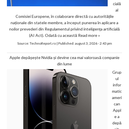
cială
al
Comisiei Europene, în colaborare directă cu autoritățile
naționale din statele membre, a început punerea în aplicare a
noilor prevederi din Regulamentul privind inteligența artificială
(AI Act). Odată cu această
Read more »
Source:
TechnoReport.ro
|
Published:
august 3, 2026 - 2:43 pm
Apple depășește Nvidia și devine cea mai valoroasă companie
din lume
Grup
ul
infor
matic
ameri
can
Appl
e a
depă