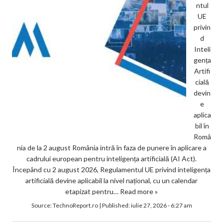
ntul
UE
privin
d
Inteli
gența
Artifi
cială
devin
e
aplica
bil în
Româ
nia de la 2 august România intră în faza de punere în aplicare a
cadrului european pentru inteligența artificială (AI Act).
Începând cu 2 august 2026, Regulamentul UE privind inteligența
artificială devine aplicabil la nivel național, cu un calendar
etapizat pentru…
Read more »
Source:
TechnoReport.ro
|
Published:
iulie 27, 2026 - 6:27 am