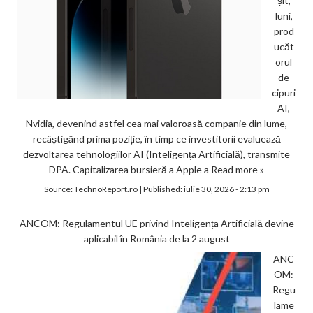
șit,
luni,
prod
ucăt
orul
de
cipuri
AI,
Nvidia, devenind astfel cea mai valoroasă companie din lume,
recâștigând prima poziție, în timp ce investitorii evaluează
dezvoltarea tehnologiilor AI (Inteligența Artificială), transmite
DPA. Capitalizarea bursieră a Apple a
Read more »
Source:
TechnoReport.ro
|
Published:
iulie 30, 2026 - 2:13 pm
ANCOM: Regulamentul UE privind Inteligența Artificială devine
aplicabil în România de la 2 august
ANC
OM:
Regu
lame