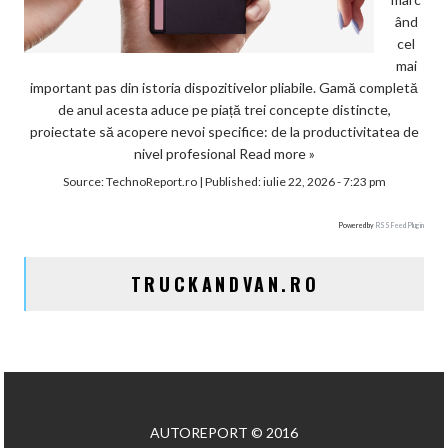
ând
cel
mai
important pas din istoria dispozitivelor pliabile. Gamă completă
de anul acesta aduce pe piață trei concepte distincte,
proiectate să acopere nevoi specifice: de la productivitatea de
nivel profesional
Read more »
Source:
TechnoReport.ro
|
Published:
iulie 22, 2026 - 7:23 pm
Powered by
RSS Feed Plugin
TRUCKANDVAN.RO
AUTOREPORT © 2016