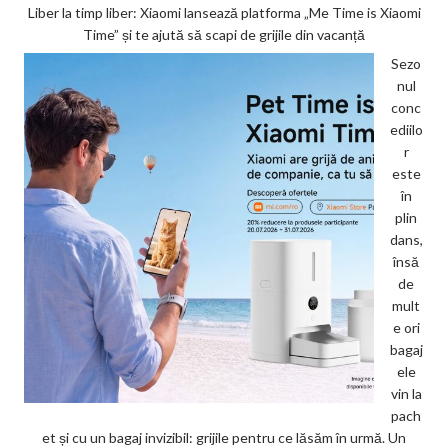
Liber la timp liber: Xiaomi lansează platforma „Me Time is Xiaomi
Time” și te ajută să scapi de grijile din vacanță
Sezo
nul
conc
ediilo
r
este
în
plin
dans,
însă
de
mult
e ori
bagaj
ele
vin la
pach
et și cu un bagaj invizibil: grijile pentru ce lăsăm în urmă. Un