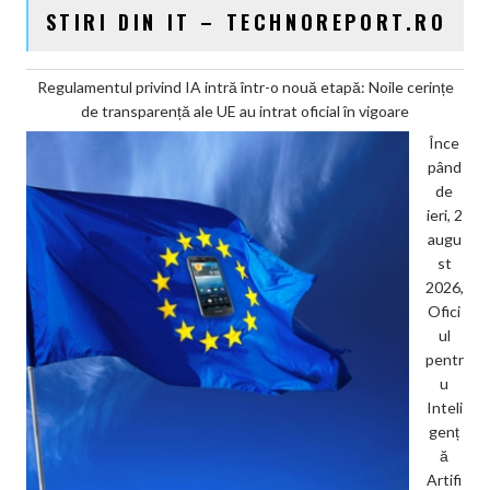
STIRI DIN IT – TECHNOREPORT.RO
Regulamentul privind IA intră într-o nouă etapă: Noile cerințe
de transparență ale UE au intrat oficial în vigoare
Înce
pând
de
ieri, 2
augu
st
2026,
Ofici
ul
pentr
u
Inteli
genț
ă
Artifi