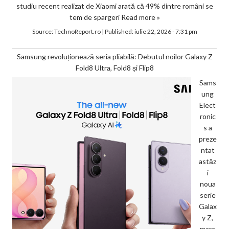
studiu recent realizat de Xiaomi arată că 49% dintre români se
tem de spargeri
Read more »
Source:
TechnoReport.ro
|
Published:
iulie 22, 2026 - 7:31 pm
Samsung revoluționează seria pliabilă: Debutul noilor Galaxy Z
Fold8 Ultra, Fold8 și Flip8
Sams
ung
Elect
ronic
s a
preze
ntat
astăz
i
noua
serie
Galax
y Z,
marc