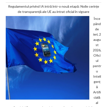
Regulamentul privind IA intră într-o nouă etapă: Noile cerințe
de transparență ale UE au intrat oficial în vigoare
Înce
pând
de
ieri, 2
augu
st
2026,
Ofici
ul
pentr
u
Inteli
genț
ă
Artifi
cială
al