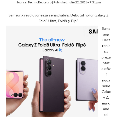
Source:
TechnoReport.ro
|
Published:
iulie 22, 2026 - 7:31 pm
Samsung revoluționează seria pliabilă: Debutul noilor Galaxy Z
Fold8 Ultra, Fold8 și Flip8
Sams
ung
Elect
ronic
s a
preze
ntat
astăz
i
noua
serie
Galax
y Z,
marc
ând
cel