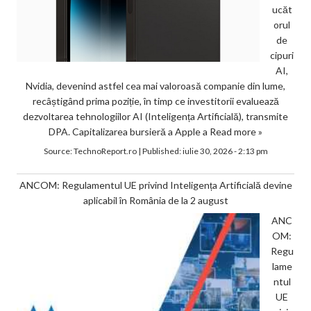
ucăt
orul
de
cipuri
AI,
Nvidia, devenind astfel cea mai valoroasă companie din lume,
recâștigând prima poziție, în timp ce investitorii evaluează
dezvoltarea tehnologiilor AI (Inteligența Artificială), transmite
DPA. Capitalizarea bursieră a Apple a
Read more »
Source:
TechnoReport.ro
|
Published:
iulie 30, 2026 - 2:13 pm
ANCOM: Regulamentul UE privind Inteligența Artificială devine
aplicabil în România de la 2 august
ANC
OM:
Regu
lame
ntul
UE