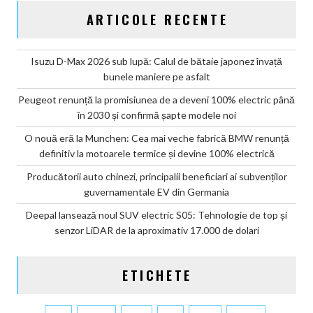
ARTICOLE RECENTE
Isuzu D-Max 2026 sub lupă: Calul de bătaie japonez învață
bunele maniere pe asfalt
Peugeot renunță la promisiunea de a deveni 100% electric până
în 2030 și confirmă șapte modele noi
O nouă eră la Munchen: Cea mai veche fabrică BMW renunță
definitiv la motoarele termice și devine 100% electrică
Producătorii auto chinezi, principalii beneficiari ai subvenților
guvernamentale EV din Germania
Deepal lansează noul SUV electric S05: Tehnologie de top și
senzor LiDAR de la aproximativ 17.000 de dolari
ETICHETE