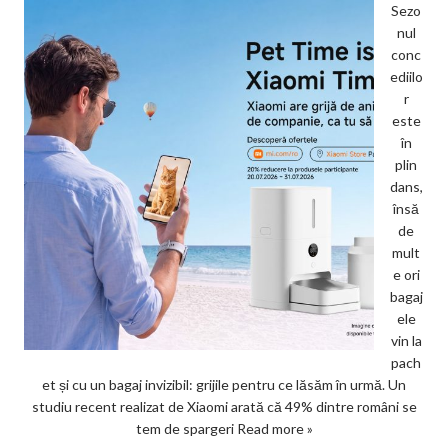
Sezo
nul
conc
ediilo
r
este
în
plin
dans,
însă
de
mult
e ori
bagaj
ele
vin la
pach
et și cu un bagaj invizibil: grijile pentru ce lăsăm în urmă. Un
studiu recent realizat de Xiaomi arată că 49% dintre români se
tem de spargeri
Read more »