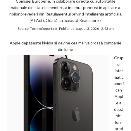
Comisiei Europene, în colaborare directă cu autoritățile
naționale din statele membre, a început punerea în aplicare a
noilor prevederi din Regulamentul privind inteligența artificială
(AI Act). Odată cu această
Read more »
Source:
TechnoReport.ro
|
Published:
august 3, 2026 - 2:43 pm
Apple depășește Nvidia și devine cea mai valoroasă companie
din lume
Grup
ul
infor
matic
ameri
can
Appl
e a
depă
șit,
luni,
prod