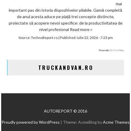
mai
important pas din istoria dispozitivelor pliabile. Gamă completă
de anul acesta aduce pe piață trei concepte distincte,
proiectate să acopere nevoi specifice: de la productivitatea de
nivel profesional
Read more »
Source:
TechnoReport.ro
|
Published:
iulie 22, 2026 - 7:23 pm
Powered by
RSS Feed Plugin
TRUCKANDVAN.RO
AUTOREPORT © 2016
Proudly powered by WordPress
|
Theme: AcmeBlog by
Acme Themes