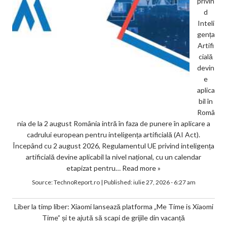
privin
d
Inteli
gența
Artifi
cială
devin
e
aplica
bil în
Româ
nia de la 2 august România intră în faza de punere în aplicare a
cadrului european pentru inteligența artificială (AI Act).
Începând cu 2 august 2026, Regulamentul UE privind inteligența
artificială devine aplicabil la nivel național, cu un calendar
etapizat pentru…
Read more »
Source:
TechnoReport.ro
|
Published:
iulie 27, 2026 - 6:27 am
Liber la timp liber: Xiaomi lansează platforma „Me Time is Xiaomi
Time” și te ajută să scapi de grijile din vacanță