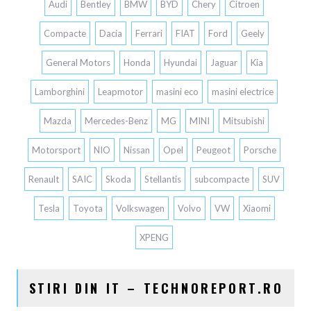
Audi
Bentley
BMW
BYD
Chery
Citroen
Compacte
Dacia
Ferrari
FIAT
Ford
Geely
General Motors
Honda
Hyundai
Jaguar
Kia
Lamborghini
Leapmotor
masini eco
masini electrice
Mazda
Mercedes-Benz
MG
MINI
Mitsubishi
Motorsport
NIO
Nissan
Opel
Peugeot
Porsche
Renault
SAIC
Skoda
Stellantis
subcompacte
SUV
Tesla
Toyota
Volkswagen
Volvo
VW
Xiaomi
XPENG
STIRI DIN IT – TECHNOREPORT.RO