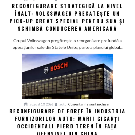
RECONFIGURARE STRATEGICĂ LA NIVEL
Reconfigurare
ÎNALT: VOLKSWAGEN PREGĂTEȘTE UN
strategică
la
PICK-UP CREAT SPECIAL PENTRU SUA ȘI
nivel
SCHIMBĂ CONDUCEREA AMERICANĂ
înalt:
Volkswagen
Grupul Volkswagen pregătește o reorganizare profundă a
pregătește
operațiunilor sale din Statele Unite, parte a planului global...
un
pick-
up
creat
special
pentru
SUA
și
pentru
august 10, 2026
auto
Comentariile sunt închise
schimbă
RECONFIGURARE DE FORȚE ÎN INDUSTRIA
Reconfigurare
conducerea
FURNIZORILOR AUTO: MARII GIGANȚI
de
americană
forțe
OCCIDENTALI PIERD TEREN ÎN FAȚA
în
OFENSIVEI DIN CHINA