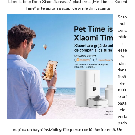
Liber la timp liber: Xiaomi lansează platforma „Me Time is Xiaomi
Time” și te ajută să scapi de grijile din vacanță
Sezo
nul
conc
ediilo
r
este
în
plin
dans,
însă
de
mult
e ori
bagaj
ele
vin la
pach
et și cu un bagaj invizibil: grijile pentru ce lăsăm în urmă. Un