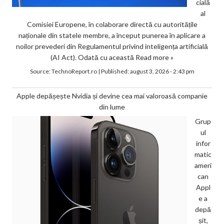
cială
al
Comisiei Europene, în colaborare directă cu autoritățile
naționale din statele membre, a început punerea în aplicare a
noilor prevederi din Regulamentul privind inteligența artificială
(AI Act). Odată cu această
Read more »
Source:
TechnoReport.ro
|
Published:
august 3, 2026 - 2:43 pm
Apple depășește Nvidia și devine cea mai valoroasă companie
din lume
Grup
ul
infor
matic
ameri
can
Appl
e a
depă
șit,