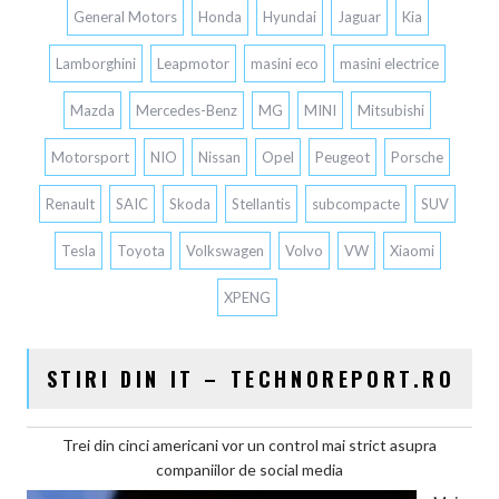
General Motors
Honda
Hyundai
Jaguar
Kia
Lamborghini
Leapmotor
masini eco
masini electrice
Mazda
Mercedes-Benz
MG
MINI
Mitsubishi
Motorsport
NIO
Nissan
Opel
Peugeot
Porsche
Renault
SAIC
Skoda
Stellantis
subcompacte
SUV
Tesla
Toyota
Volkswagen
Volvo
VW
Xiaomi
XPENG
STIRI DIN IT – TECHNOREPORT.RO
Trei din cinci americani vor un control mai strict asupra
companiilor de social media