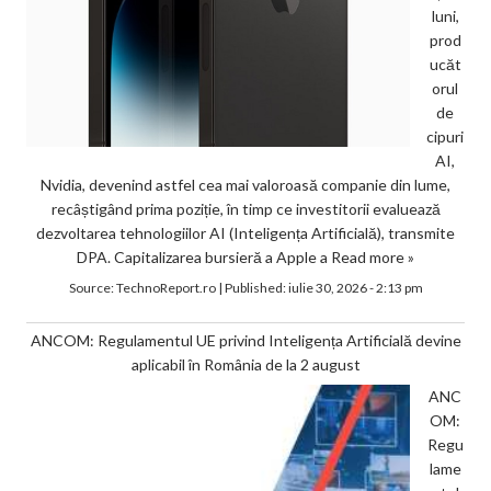
luni,
prod
ucăt
orul
de
cipuri
AI,
Nvidia, devenind astfel cea mai valoroasă companie din lume,
recâștigând prima poziție, în timp ce investitorii evaluează
dezvoltarea tehnologiilor AI (Inteligența Artificială), transmite
DPA. Capitalizarea bursieră a Apple a
Read more »
Source:
TechnoReport.ro
|
Published:
iulie 30, 2026 - 2:13 pm
ANCOM: Regulamentul UE privind Inteligența Artificială devine
aplicabil în România de la 2 august
ANC
OM:
Regu
lame