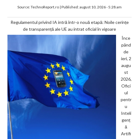
Source:
TechnoReport.ro
|
Published:
august 10, 2026 - 5:28 am
Regulamentul privind IA intră într-o nouă etapă: Noile cerințe
de transparență ale UE au intrat oficial în vigoare
Înce
pând
de
ieri, 2
augu
st
2026,
Ofici
ul
pentr
u
Inteli
genț
ă
Artifi