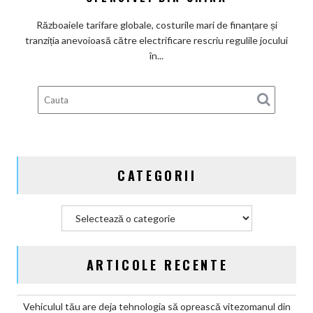
industria
furnizorilor
Războaiele tarifare globale, costurile mari de finanțare și
auto:
tranziția anevoioasă către electrificare rescriu regulile jocului
Marii
în...
giganți
occidentali
pierd
teren
în
fața
ofensivei
CATEGORII
din
China
Categorii
ARTICOLE RECENTE
Vehiculul tău are deja tehnologia să oprească vitezomanul din