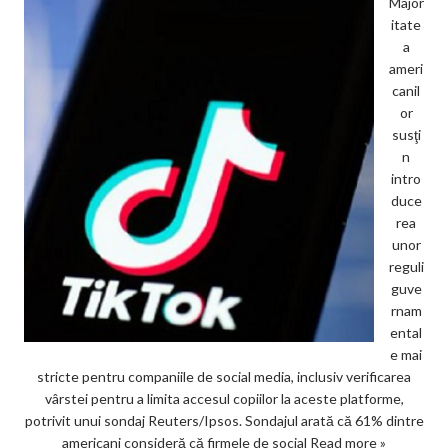
Major
itate
a
ameri
canil
or
susţi
n
intro
duce
rea
unor
reguli
guve
rnam
ental
e mai
stricte pentru companiile de social media, inclusiv verificarea
vârstei pentru a limita accesul copiilor la aceste platforme,
potrivit unui sondaj Reuters/Ipsos. Sondajul arată că 61% dintre
americani consideră că firmele de social
Read more »