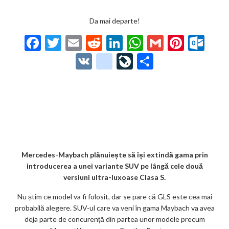
Da mai departe!
F
T
E
R
Li
W
G
Pi
O
ac
w
m
e
n
h
m
nt
ut
V
g
Li
P
e
itt
ai
d
ke
at
ai
er
lo
K
o
ve
ar
b
er
l
di
dI
s
l
es
o
o
Jo
ta
o
t
n
A
t
k.
gl
ur
je
o
p
co
e_
n
az
k
p
m
b
al
ă
o
Mercedes-Maybach plănuiește să își extindă gama prin
introducerea a unei variante SUV pe lângă cele două
o
versiuni ultra-luxoase Clasa S.
k
Nu știm ce model va fi folosit, dar se pare că GLS este cea mai
m
probabilă alegere. SUV-ul care va veni în gama Maybach va avea
deja parte de concurență din partea unor modele precum
ar