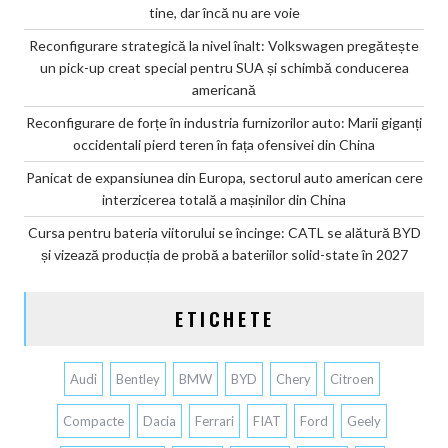
tine, dar încă nu are voie
Reconfigurare strategică la nivel înalt: Volkswagen pregătește
un pick-up creat special pentru SUA și schimbă conducerea
americană
Reconfigurare de forțe în industria furnizorilor auto: Marii giganți
occidentali pierd teren în fața ofensivei din China
Panicat de expansiunea din Europa, sectorul auto american cere
interzicerea totală a mașinilor din China
Cursa pentru bateria viitorului se încinge: CATL se alătură BYD
și vizează producția de probă a bateriilor solid-state în 2027
ETICHETE
Audi
Bentley
BMW
BYD
Chery
Citroen
Compacte
Dacia
Ferrari
FIAT
Ford
Geely