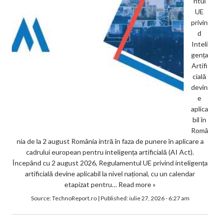
ntul
UE
privin
d
Inteli
gența
Artifi
cială
devin
e
aplica
bil în
Româ
nia de la 2 august România intră în faza de punere în aplicare a
cadrului european pentru inteligența artificială (AI Act).
Începând cu 2 august 2026, Regulamentul UE privind inteligența
artificială devine aplicabil la nivel național, cu un calendar
etapizat pentru…
Read more »
Source:
TechnoReport.ro
|
Published:
iulie 27, 2026 - 6:27 am