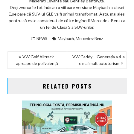
Maserati Levante sau Bentley Bentayga.
ks
Deși zvonurile tot indicau o viitoare versiune Maybach a clasei
E,se pare că SUV-ul GLE va fi primul transformat. Asta, mai ales,
pentru că este considerat de către inginerii Mercedes-Benz ca
un fel de Clasa S a SUV-urilor.
,
NEWS
Maybach
Mercedes-Benz
NAVIGARE
VW Golf Alltrack –
VW Caddy – Generația a 4-a
aproape de polivalență
e mai mult autoturism
ÎN
ARTICOLE
RELATED POSTS