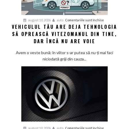
pentru
august 10, 2026
auto
Comentariile sunt închise
VEHICULUL TĂU ARE DEJA TEHNOLOGIA
Vehiculul
SĂ OPREASCĂ VITEZOMANUL DIN TINE,
tău
are
DAR ÎNCĂ NU ARE VOIE
deja
tehnologia
Avem o veste bună: în viitor s-ar putea să nu-ți mai faci
să
niciodată griji din cauza...
oprească
vitezomanul
din
tine,
dar
încă
nu
are
voie
pentru
august 10, 2026
auto
Comentariile sunt închise