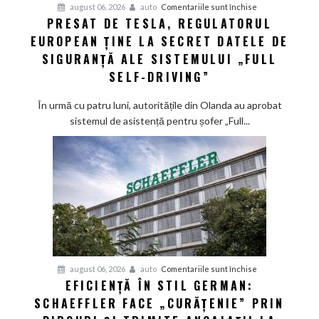
pentru
august 06, 2026
auto
Comentariile sunt închise
PRESAT DE TESLA, REGULATORUL
Presat
EUROPEAN ȚINE LA SECRET DATELE DE
de
Tesla,
SIGURANȚĂ ALE SISTEMULUI „FULL
regulatorul
SELF-DRIVING”
european
ține
În urmă cu patru luni, autoritățile din Olanda au aprobat
la
sistemul de asistență pentru șofer „Full...
secret
datele
de
siguranță
ale
sistemului
„Full
Self-
Driving”
pentru
august 06, 2026
auto
Comentariile sunt închise
EFICIENȚĂ ÎN STIL GERMAN:
Eficiență
SCHAEFFLER FACE „CURĂȚENIE” PRIN
în
stil