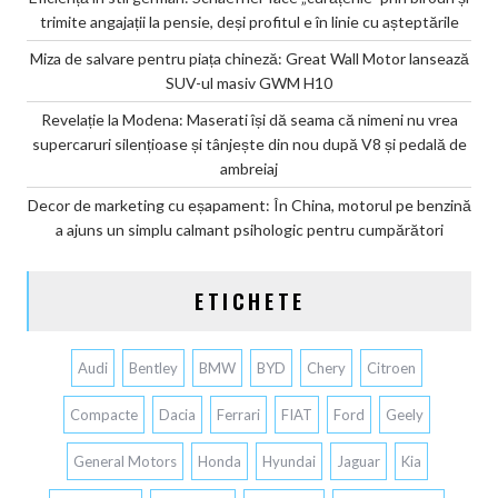
trimite angajații la pensie, deși profitul e în linie cu așteptările
Miza de salvare pentru piața chineză: Great Wall Motor lansează
SUV-ul masiv GWM H10
Revelație la Modena: Maserati își dă seama că nimeni nu vrea
supercaruri silențioase și tânjește din nou după V8 și pedală de
ambreiaj
Decor de marketing cu eșapament: În China, motorul pe benzină
a ajuns un simplu calmant psihologic pentru cumpărători
ETICHETE
Audi
Bentley
BMW
BYD
Chery
Citroen
Compacte
Dacia
Ferrari
FIAT
Ford
Geely
General Motors
Honda
Hyundai
Jaguar
Kia