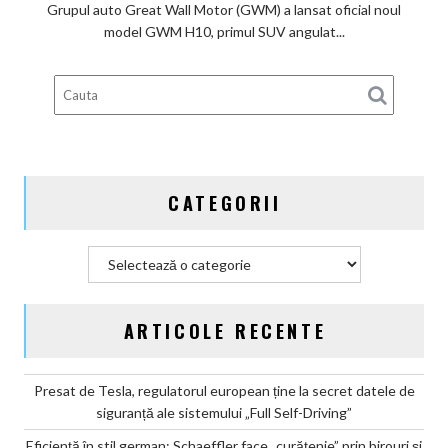
piața
Grupul auto Great Wall Motor (GWM) a lansat oficial noul
chineză:
model GWM H10, primul SUV angulat...
Great
Wall
Motor
lansează
SUV-
ul
masiv
CATEGORII
GWM
H10
Categorii
ARTICOLE RECENTE
Presat de Tesla, regulatorul european ține la secret datele de
siguranță ale sistemului „Full Self-Driving”
Eficiență în stil german: Schaeffler face „curățenie” prin birouri și