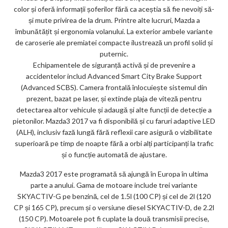
color și oferă informații șoferilor fără ca aceștia să fie nevoiți să-
și mute privirea de la drum. Printre alte lucruri, Mazda a
îmbunătățit și ergonomia volanului. La exterior ambele variante
de caroserie ale premiatei compacte ilustrează un profil solid și
puternic.
Echipamentele de siguranță activă și de prevenire a
accidentelor includ Advanced Smart City Brake Support
(Advanced SCBS). Camera frontală înlocuiește sistemul din
prezent, bazat pe laser, și extinde plaja de viteză pentru
detectarea altor vehicule și adaugă și alte funcții de detecție a
pietonilor. Mazda3 2017 va fi disponibilă și cu faruri adaptive LED
(ALH), inclusiv fază lungă fără reflexii care asigură o vizibilitate
superioară pe timp de noapte fără a orbi alți participanți la trafic
și o funcție automată de ajustare.
Mazda3 2017 este programată să ajungă în Europa în ultima
parte a anului. Gama de motoare include trei variante
SKYACTIV-G pe benzină, cel de 1.5l (100 CP) și cel de 2l (120
CP și 165 CP), precum și o versiune diesel SKYACTIV-D, de 2.2l
(150 CP). Motoarele pot fi cuplate la două transmisii precise,