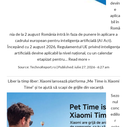
devin
e
aplica
bil în
Româ
nia de la 2 august România intră în faza de punere în aplicare a
cadrului european pentru inteligența artificială (AI Act).
Începând cu 2 august 2026, Regulamentul UE privind inteligența
artificială devine aplicabil la nivel național, cu un calendar
etapizat pentru…
Read more »
Source:
TechnoReport.ro
|
Published:
iulie 27, 2026 - 6:27 am
Liber la timp liber: Xiaomi lansează platforma „Me Time is Xiaomi
Time” și te ajută să scapi de grijile din vacanță
Sezo
nul
conc
ediilo
r
este