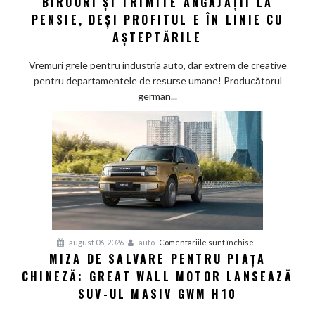
BIROURI ȘI TRIMITE ANGAJAȚII LA
german:
PENSIE, DEȘI PROFITUL E ÎN LINIE CU
Schaeffler
AȘTEPTĂRILE
face
„curățenie”
Vremuri grele pentru industria auto, dar extrem de creative
prin
pentru departamentele de resurse umane! Producătorul
birouri
german...
și
trimite
angajații
la
pensie,
deși
profitul
e
în
pentru
august 06, 2026
auto
Comentariile sunt închise
linie
MIZA DE SALVARE PENTRU PIAȚA
Miza
cu
CHINEZĂ: GREAT WALL MOTOR LANSEAZĂ
de
așteptările
salvare
SUV-UL MASIV GWM H10
pentru