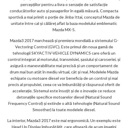
ar
percepțiilor pentru a livra o senzație de satisfacție
ks
conducătorilor auto și pasagerilor în egală măsură. Compacta
sportivă a mai primit o porție de Jinba Ittai, conceptul Mazda de
unitate între cal și călăreț aflat la baza modelului emblematic
Mazda MX-5.
Mazda3 2017 marchează și premiera mondială a sistemului G-
Vectoring Control (GVC). Este primul din noua gamă de
tehnologii SKYACTIV-VEHICLE DYNAMICS care oferă un
control integrat al motorului, transmisiei, șasiului și caroseriei, și
asigură o manevrabilitate mai precisă și un comportament de
drum mai bun atât în mediu virtual, cât și real. Modelele Mazda
echipate cu motoare diesel vor beneficia de un control și mai
precis al propulsiei, ceea ce va îmbunătăți și răspunsul oferit de
accelerație. Sistemul este însoțit și de o inovație ce reduce
detonațiile specifice motoarelor diesel (Natural Sound
Frequency Control) și extinde o altă tehnologie (Natural Sound
Smoother) la toate modelele diesel.
La interior, Mazda3 2017 este mai ergonomică. Un exemplu este
Head Up Display îmbunătățit, care afișează de acum imagini