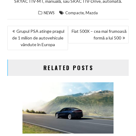
SKYACTIV-MT, manuală, sau SKACTIV-Drive, automată.
,
NEWS
Compacte
Mazda
NAVIGARE
Grupul PSA atinge pragul
Fiat 500X – cea mai frumoasă
de 1 milion de autovehicule
formă a lui 500
ÎN
vândute în Europa
ARTICOLE
RELATED POSTS