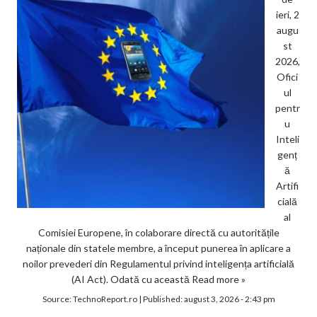
ieri, 2
augu
st
2026,
Ofici
ul
pentr
u
Inteli
genț
ă
Artifi
cială
al
Comisiei Europene, în colaborare directă cu autoritățile
naționale din statele membre, a început punerea în aplicare a
noilor prevederi din Regulamentul privind inteligența artificială
(AI Act). Odată cu această
Read more »
Source:
TechnoReport.ro
|
Published:
august 3, 2026 - 2:43 pm