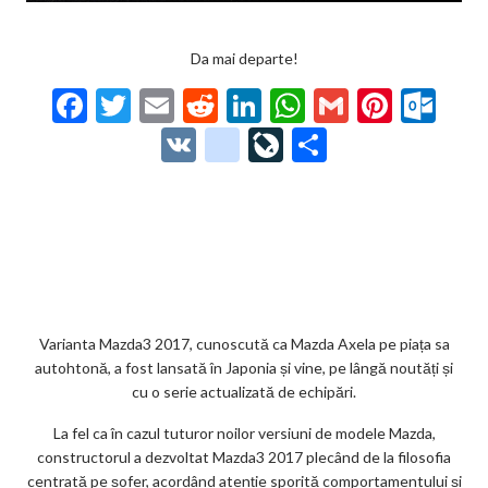
Da mai departe!
F
T
E
R
Li
W
G
Pi
O
ac
w
m
e
n
h
m
nt
ut
V
g
Li
P
e
itt
ai
d
ke
at
ai
er
lo
K
o
ve
ar
b
er
l
di
dI
s
l
es
o
o
Jo
ta
o
t
n
A
t
k.
gl
ur
je
o
p
co
e_
n
az
k
p
m
b
al
ă
o
Varianta Mazda3 2017, cunoscută ca Mazda Axela pe piața sa
autohtonă, a fost lansată în Japonia și vine, pe lângă noutăți și
o
cu o serie actualizată de echipări.
k
La fel ca în cazul tuturor noilor versiuni de modele Mazda,
m
constructorul a dezvoltat Mazda3 2017 plecând de la filosofia
centrată pe șofer, acordând atenție sporită comportamentului și