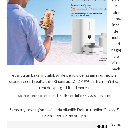
în
plin
dans,
însă
de
mult
e ori
bagaj
ele
vin la
pach
et și cu un bagaj invizibil: grijile pentru ce lăsăm în urmă. Un
studiu recent realizat de Xiaomi arată că 49% dintre români se
tem de spargeri
Read more »
Source:
TechnoReport.ro
|
Published:
iulie 22, 2026 - 7:31 pm
Samsung revoluționează seria pliabilă: Debutul noilor Galaxy Z
Fold8 Ultra, Fold8 și Flip8
Sams