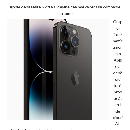
Apple depășește Nvidia și devine cea mai valoroasă companie
din lume
Grup
ul
infor
matic
ameri
can
Appl
e a
depă
șit,
luni,
prod
ucăt
orul
de
cipuri
AI,