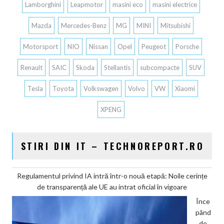
Lamborghini
Leapmotor
masini eco
masini electrice
Mazda
Mercedes-Benz
MG
MINI
Mitsubishi
Motorsport
NIO
Nissan
Opel
Peugeot
Porsche
Renault
SAIC
Skoda
Stellantis
subcompacte
SUV
Tesla
Toyota
Volkswagen
Volvo
VW
Xiaomi
XPENG
STIRI DIN IT – TECHNOREPORT.RO
Regulamentul privind IA intră într-o nouă etapă: Noile cerințe
de transparență ale UE au intrat oficial în vigoare
Înce
pând
de