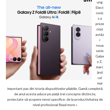
ung
Elect
ronic
s a
preze
ntat
astăz
i
noua
serie
Galax
y Z,
marc
ând
cel
mai
important pas din istoria dispozitivelor pliabile. Gamă completă
de anul acesta aduce pe piață trei concepte distincte,
proiectate să acopere nevoi specifice: de la productivitatea de
nivel profesional
Read more »