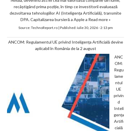
Nvidia, devenind astfel cea mai valoroasă companie din lume,
recâștigând prima poziție, în timp ce investitorii evaluează
dezvoltarea tehnologiilor AI (Inteligența Artificială), transmite
DPA. Capitalizarea bursieră a Apple a
Read more »
Source:
TechnoReport.ro
|
Published:
iulie 30, 2026 - 2:13 pm
ANCOM: Regulamentul UE privind Inteligența Artificială devine
aplicabil în România de la 2 august
ANC
OM:
Regu
lame
ntul
UE
privin
d
Inteli
gența
Artifi
cială