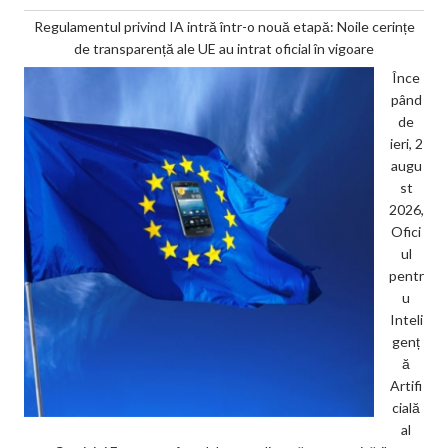
Regulamentul privind IA intră într-o nouă etapă: Noile cerințe
de transparență ale UE au intrat oficial în vigoare
Înce
pând
de
ieri, 2
augu
st
2026,
Ofici
ul
pentr
u
Inteli
genț
ă
Artifi
cială
al