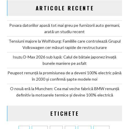
ARTICOLE RECENTE
Povara datoriilor apasă tot mai greu pe furnizorii auto germani,
arată un studiu recent
Tensiuni majore la Wolfsburg: Familiile care controlează Grupul
Volkswagen cer măsuri rapide de restructurare
Isuzu D-Max 2026 sub lupă: Calul de bătaie japonez învață
bunele maniere pe asfalt
Peugeot renunță la promisiunea de a deveni 100% electric până
în 2030 și confirmă șapte modele noi
O nouă eră la Munchen: Cea mai veche fabrică BMW renunță
definitiv la motoarele termice și devine 100% electrică
ETICHETE