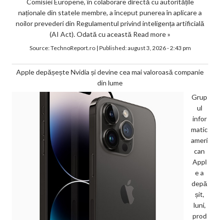
Comisiei Europene, în colaborare directă cu autoritățile
naționale din statele membre, a început punerea în aplicare a
noilor prevederi din Regulamentul privind inteligența artificială
(AI Act). Odată cu această
Read more »
Source:
TechnoReport.ro
|
Published:
august 3, 2026 - 2:43 pm
Apple depășește Nvidia și devine cea mai valoroasă companie
din lume
Grup
ul
infor
matic
ameri
can
Appl
e a
depă
șit,
luni,
prod