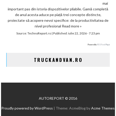
mai
important pas din istoria dispozitivelor pliabile. Gamă completă
de anul acesta aduce pe piață trei concepte distincte,
proiectate să acopere nevoi specifice: de la productivitatea de
nivel profesional
Read more »
Source:
TechnoReport.ro
|
Published:
iulie 22, 2026 - 7:23 pm
Powered by
RSS Feed Plugin
TRUCKANDVAN.RO
AUTOREPORT © 2016
Proudly powered by WordPress
|
Theme: AcmeBlog by
Acme Themes