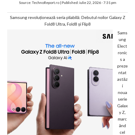
Source:
TechnoReport.ro
|
Published:
iulie 22, 2026 - 7:31 pm
Samsung revoluționează seria pliabilă: Debutul noilor Galaxy Z
Fold8 Ultra, Fold8 și Flip8
Sams
ung
Elect
ronic
s a
preze
ntat
astăz
i
noua
serie
Galax
y Z,
marc
ând
cel