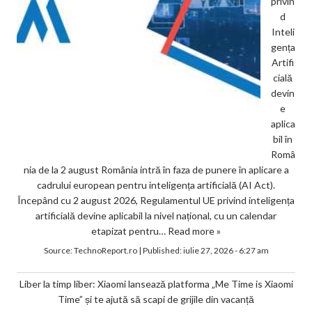
privin
d
Inteli
gența
Artifi
cială
devin
e
aplica
bil în
Româ
nia de la 2 august România intră în faza de punere în aplicare a
cadrului european pentru inteligența artificială (AI Act).
Începând cu 2 august 2026, Regulamentul UE privind inteligența
artificială devine aplicabil la nivel național, cu un calendar
etapizat pentru…
Read more »
Source:
TechnoReport.ro
|
Published:
iulie 27, 2026 - 6:27 am
Liber la timp liber: Xiaomi lansează platforma „Me Time is Xiaomi
Time” și te ajută să scapi de grijile din vacanță