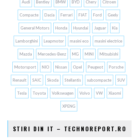
Audi
Bentley
BMW
BYD
Chery
Citroen
Compacte
Dacia
Ferrari
FIAT
Ford
Geely
General Motors
Honda
Hyundai
Jaguar
Kia
Lamborghini
Leapmotor
masini eco
masini electrice
Mazda
Mercedes-Benz
MG
MINI
Mitsubishi
Motorsport
NIO
Nissan
Opel
Peugeot
Porsche
Renault
SAIC
Skoda
Stellantis
subcompacte
SUV
Tesla
Toyota
Volkswagen
Volvo
VW
Xiaomi
XPENG
STIRI DIN IT – TECHNOREPORT.RO