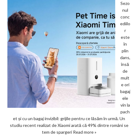
Sezo
nul
conc
ediilo
r
este
în
plin
dans,
însă
de
mult
e ori
bagaj
ele
vin la
pach
et și cu un bagaj invizibil: grijile pentru ce lăsăm în urmă. Un
studiu recent realizat de Xiaomi arată că 49% dintre români se
tem de spargeri
Read more »