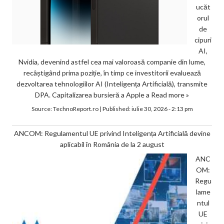
ucăt
orul
de
cipuri
AI,
Nvidia, devenind astfel cea mai valoroasă companie din lume,
recâștigând prima poziție, în timp ce investitorii evaluează
dezvoltarea tehnologiilor AI (Inteligența Artificială), transmite
DPA. Capitalizarea bursieră a Apple a
Read more »
Source:
TechnoReport.ro
|
Published:
iulie 30, 2026 - 2:13 pm
ANCOM: Regulamentul UE privind Inteligența Artificială devine
aplicabil în România de la 2 august
ANC
OM:
Regu
lame
ntul
UE