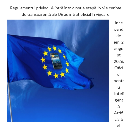
Regulamentul privind IA intră într-o nouă etapă: Noile cerințe
de transparență ale UE au intrat oficial în vigoare
Înce
pând
de
ieri, 2
augu
st
2026,
Ofici
ul
pentr
u
Inteli
genț
ă
Artifi
cială
al