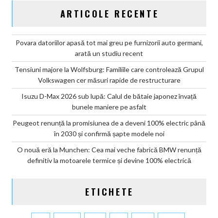
ARTICOLE RECENTE
Povara datoriilor apasă tot mai greu pe furnizorii auto germani,
arată un studiu recent
Tensiuni majore la Wolfsburg: Familiile care controlează Grupul
Volkswagen cer măsuri rapide de restructurare
Isuzu D-Max 2026 sub lupă: Calul de bătaie japonez învață
bunele maniere pe asfalt
Peugeot renunță la promisiunea de a deveni 100% electric până
în 2030 și confirmă șapte modele noi
O nouă eră la Munchen: Cea mai veche fabrică BMW renunță
definitiv la motoarele termice și devine 100% electrică
ETICHETE