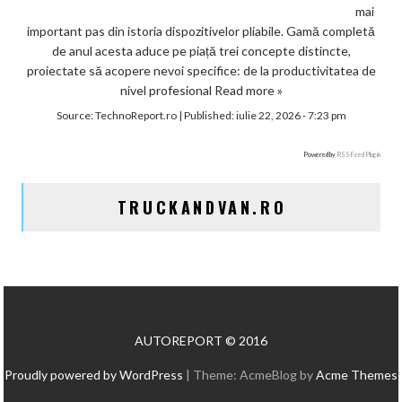
mai
important pas din istoria dispozitivelor pliabile. Gamă completă
de anul acesta aduce pe piață trei concepte distincte,
proiectate să acopere nevoi specifice: de la productivitatea de
nivel profesional
Read more »
Source:
TechnoReport.ro
|
Published:
iulie 22, 2026 - 7:23 pm
Powered by
RSS Feed Plugin
TRUCKANDVAN.RO
AUTOREPORT © 2016
Proudly powered by WordPress
|
Theme: AcmeBlog by
Acme Themes