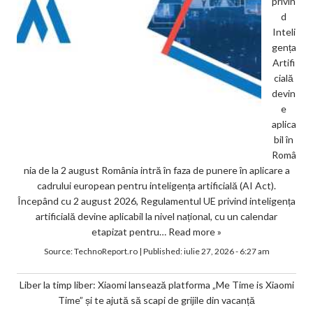
privin
d
Inteli
gența
Artifi
cială
devin
e
aplica
bil în
Româ
nia de la 2 august România intră în faza de punere în aplicare a
cadrului european pentru inteligența artificială (AI Act).
Începând cu 2 august 2026, Regulamentul UE privind inteligența
artificială devine aplicabil la nivel național, cu un calendar
etapizat pentru…
Read more »
Source:
TechnoReport.ro
|
Published:
iulie 27, 2026 - 6:27 am
Liber la timp liber: Xiaomi lansează platforma „Me Time is Xiaomi
Time” și te ajută să scapi de grijile din vacanță