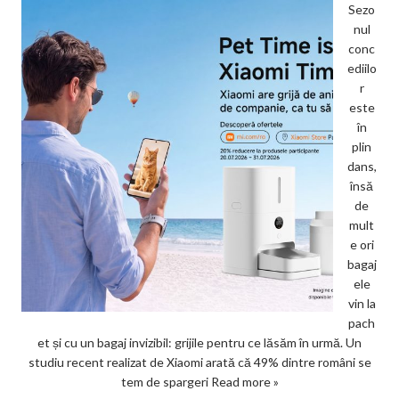
Sezo
nul
conc
ediilo
r
este
în
plin
dans,
însă
de
mult
e ori
bagaj
ele
vin la
pach
et și cu un bagaj invizibil: grijile pentru ce lăsăm în urmă. Un
studiu recent realizat de Xiaomi arată că 49% dintre români se
tem de spargeri
Read more »