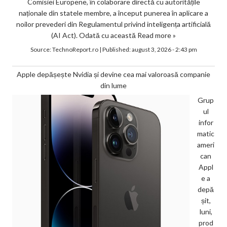
Comisiei Europene, în colaborare directă cu autoritățile
naționale din statele membre, a început punerea în aplicare a
noilor prevederi din Regulamentul privind inteligența artificială
(AI Act). Odată cu această
Read more »
Source:
TechnoReport.ro
|
Published:
august 3, 2026 - 2:43 pm
Apple depășește Nvidia și devine cea mai valoroasă companie
din lume
Grup
ul
infor
matic
ameri
can
Appl
e a
depă
șit,
luni,
prod