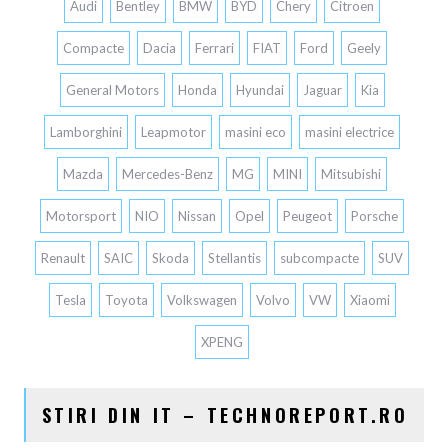
Audi
Bentley
BMW
BYD
Chery
Citroen
Compacte
Dacia
Ferrari
FIAT
Ford
Geely
General Motors
Honda
Hyundai
Jaguar
Kia
Lamborghini
Leapmotor
masini eco
masini electrice
Mazda
Mercedes-Benz
MG
MINI
Mitsubishi
Motorsport
NIO
Nissan
Opel
Peugeot
Porsche
Renault
SAIC
Skoda
Stellantis
subcompacte
SUV
Tesla
Toyota
Volkswagen
Volvo
VW
Xiaomi
XPENG
STIRI DIN IT – TECHNOREPORT.RO