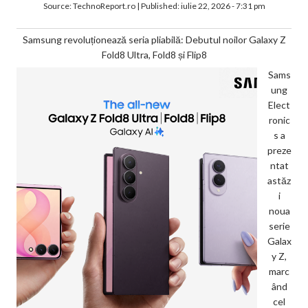
Source:
TechnoReport.ro
|
Published:
iulie 22, 2026 - 7:31 pm
Samsung revoluționează seria pliabilă: Debutul noilor Galaxy Z
Fold8 Ultra, Fold8 și Flip8
Sams
ung
Elect
ronic
s a
preze
ntat
astăz
i
noua
serie
Galax
y Z,
marc
ând
cel