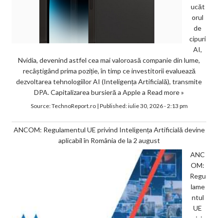
ucăt
orul
de
cipuri
AI,
Nvidia, devenind astfel cea mai valoroasă companie din lume,
recâștigând prima poziție, în timp ce investitorii evaluează
dezvoltarea tehnologiilor AI (Inteligența Artificială), transmite
DPA. Capitalizarea bursieră a Apple a
Read more »
Source:
TechnoReport.ro
|
Published:
iulie 30, 2026 - 2:13 pm
ANCOM: Regulamentul UE privind Inteligența Artificială devine
aplicabil în România de la 2 august
ANC
OM:
Regu
lame
ntul
UE