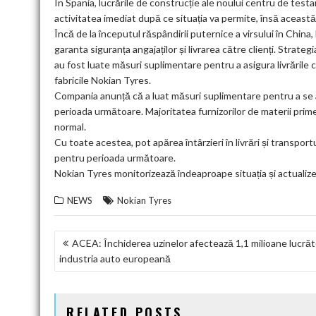
În Spania, lucrările de construcție ale noului centru de test
activitatea imediat după ce situația va permite, însă această p
Încă de la începutul răspândirii puternice a virsului în Chin
garanta siguranța angajaților și livrarea către clienți. Strateg
au fost luate măsuri suplimentare pentru a asigura livrările căt
fabricile Nokian Tyres.
Compania anunță că a luat măsuri suplimentare pentru a se as
perioada următoare. Majoritatea furnizorilor de materii prim
normal.
Cu toate acestea, pot apărea întârzieri în livrări și transport
pentru perioada următoare.
Nokian Tyres monitorizează îndeaproape situația și actualize
NEWS
Nokian Tyres
NAVIGARE
ACEA: Închiderea uzinelor afectează 1,1 milioane lucrăto
industria auto europeană
ÎN
ARTICOLE
RELATED POSTS