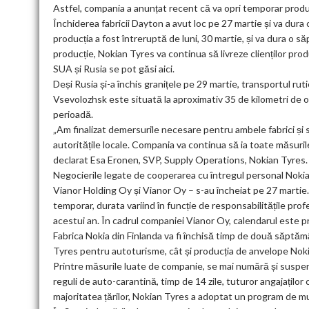
Astfel, compania a anunțat recent că va opri temporar producți
Închiderea fabricii Dayton a avut loc pe 27 martie și va dura
producția a fost întreruptă de luni, 30 martie, și va dura o s
producție, Nokian Tyres va continua să livreze clienților prod
SUA și Rusia se pot găsi aici.
Deși Rusia și-a închis granițele pe 29 martie, transportul ru
Vsevolozhsk este situată la aproximativ 35 de kilometri de
perioadă.
„Am finalizat demersurile necesare pentru ambele fabrici ș
autoritățile locale. Compania va continua să ia toate măsurile
declarat Esa Eronen, SVP, Supply Operations, Nokian Tyres.
Negocierile legate de cooperarea cu întregul personal Nokia
Vianor Holding Oy și Vianor Oy – s-au încheiat pe 27 martie. Î
temporar, durata variind în funcție de responsabilitățile pro
acestui an. În cadrul companiei Vianor Oy, calendarul este p
Fabrica Nokia din Finlanda va fi închisă timp de două săptămâ
Tyres pentru autoturisme, cât și producția de anvelope Noki
Printre măsurile luate de companie, se mai numără și suspen
reguli de auto-carantină, timp de 14 zile, tuturor angajaților c
majoritatea țărilor, Nokian Tyres a adoptat un program de mu