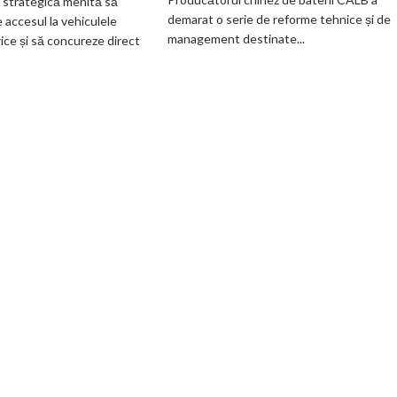
e strategică menită să
Fathom
internă
demarat o serie de reforme tehnice și de
accesul la vehiculele
va
după
management destinate...
rice și să concureze direct
avea
scandalul
un
celulelor
preț
„banană”
de
de
pornire
pe
de
vehiculele
aproximativ
GAC
28.000
de
dolari