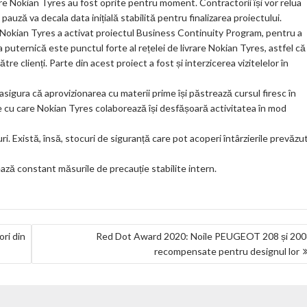
are Nokian Tyres au fost oprite pentru moment. Contractorii își vor relua
auză va decala data inițială stabilită pentru finalizarea proiectului.
a, Nokian Tyres a activat proiectul Business Continuity Program, pentru a
ia puternică este punctul forte al rețelei de livrare Nokian Tyres, astfel că
re clienți. Parte din acest proiect a fost și interzicerea vizitelelor în
igura că aprovizionarea cu materii prime își păstrează cursul firesc în
e cu care Nokian Tyres colaborează își desfășoară activitatea în mod
uri. Există, însă, stocuri de siguranță care pot acoperi întârzierile prevăzu
ază constant măsurile de precauție stabilite intern.
ri din
Red Dot Award 2020: Noile PEUGEOT 208 și 200
recompensate pentru designul lor