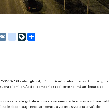
O
V
g
Li
P
t
K
o
ve
ar
o
o
Jo
ta
o
gl
ur
je
.
e_
n
az
co
b
al
ă
m
o
COVID-19 la nivel global, luând măsurile adecvate pentru a asigura
supra clienților. Astfel, compania stabilește noi măsuri legate de
o
k
ilor de sănătate globale și urmează recomandările emise de administrații
m
ăsurile de precauție necesare pentru a garanta siguranța angajaților.