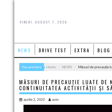
Skip
to
content
VINERI, AUGUST 7, 2026
NEWS
DRIVE TEST
EXTRA
BLOG
You are here
Home
NEWS
Măsuri de precauție lu
MĂSURI DE PRECAUȚIE LUATE DE 
CONTINUITATEA ACTIVITĂȚII ȘI 
aprilie 2, 2020
auto