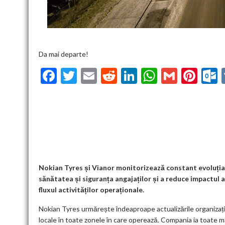
Da mai departe!
F
T
E
R
Li
W
G
Pi
ac
w
m
e
n
h
m
nt
u
e
itt
ai
d
ke
at
ai
er
l
b
er
l
di
dI
s
l
es
o
t
n
A
t
k
o
p
k
p
Nokian Tyres și Vianor monitorizează constant evoluția 
sănătatea și siguranța angajaților și a reduce impactul a
fluxul activităților operaționale.
Nokian Tyres urmărește îndeaproape actualizările organizați
locale în toate zonele în care operează. Compania ia toate m