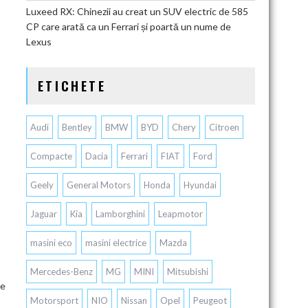
Luxeed RX: Chinezii au creat un SUV electric de 585
CP care arată ca un Ferrari și poartă un nume de
Lexus
ETICHETE
Audi
Bentley
BMW
BYD
Chery
Citroen
Compacte
Dacia
Ferrari
FIAT
Ford
Geely
General Motors
Honda
Hyundai
Jaguar
Kia
Lamborghini
Leapmotor
masini eco
masini electrice
Mazda
Mercedes-Benz
MG
MINI
Mitsubishi
le
Motorsport
NIO
Nissan
Opel
Peugeot