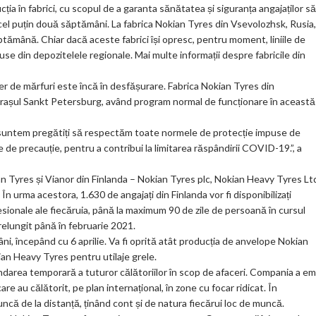
a în fabrici, cu scopul de a garanta sănătatea și siguranța angajaților să
ar
 cel puțin două săptămâni. La fabrica Nokian Tyres din Vsevolozhsk, Rusia,
ks
ăptămână. Chiar dacă aceste fabrici își opresc, pentru moment, liniile de
use din depozitelele regionale. Mai multe informații despre fabricile din
tier de mărfuri este încă în desfășurare. Fabrica Nokian Tyres din
 orașul Sankt Petersburg, având program normal de funcționare în această
i suntem pregătiți să respectăm toate normele de protecție impuse de
 de precauție, pentru a contribui la limitarea răspândirii COVID-19.”, a
n Tyres și Vianor din Finlanda – Nokian Tyres plc, Nokian Heavy Tyres Lt
n urma acestora, 1.630 de angajați din Finlanda vor fi disponibilizați
fesionale ale fiecăruia, până la maximum 90 de zile de persoană în cursul
relungit până în februarie 2021.
ni, începând cu 6 aprilie. Va fi oprită atât producția de anvelope Nokian
an Heavy Tyres pentru utilaje grele.
darea temporară a tuturor călătoriilor în scop de afaceri. Compania a em
are au călătorit, pe plan internațional, în zone cu focar ridicat. În
ncă de la distanță, ținând cont și de natura fiecărui loc de muncă.