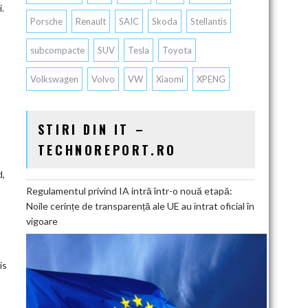
i.
Porsche
Renault
SAIC
Skoda
Stellantis
subcompacte
SUV
Tesla
Toyota
Volkswagen
Volvo
VW
Xiaomi
XPENG
STIRI DIN IT –
TECHNOREPORT.RO
d,
Regulamentul privind IA intră într-o nouă etapă:
Noile cerințe de transparență ale UE au intrat oficial în
vigoare
is