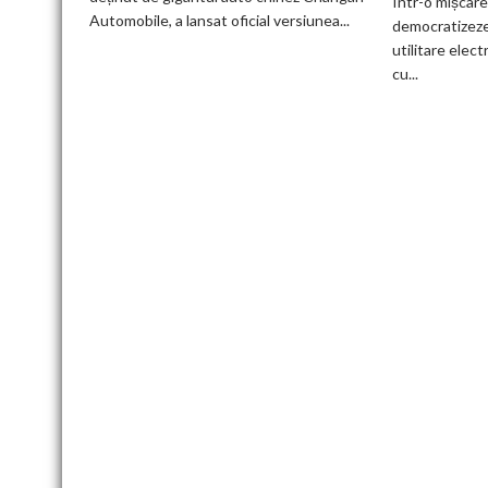
Într-o mișcar
și
Automobile, a lansat oficial versiunea...
democratizeze 
senzor
utilitare elect
LiDAR
cu...
de
la
aproximativ
17.000
de
dolari