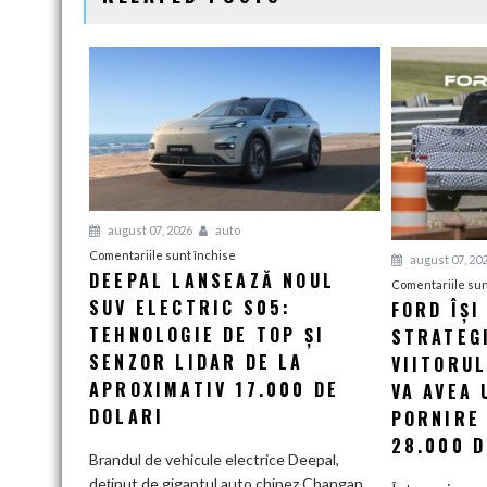
august 07, 2026
auto
pentru
Comentariile sunt închise
august 07, 20
DEEPAL LANSEAZĂ NOUL
Deepal
Comentariile sun
SUV ELECTRIC S05:
lansează
FORD ÎȘI
noul
TEHNOLOGIE DE TOP ȘI
STRATEG
SUV
SENZOR LIDAR DE LA
VIITORU
electric
APROXIMATIV 17.000 DE
VA AVEA 
S05:
DOLARI
PORNIRE
Tehnologie
28.000 D
de
Brandul de vehicule electrice Deepal,
top
deținut de gigantul auto chinez Changan