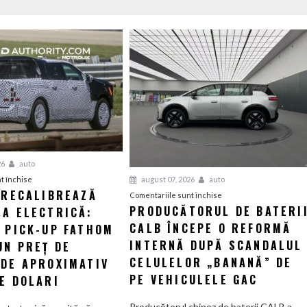
26
auto
pentru
august 07, 2026
auto
t închise
 RECALIBREAZĂ
Ford
pentru
Comentariile sunt închise
PRODUCĂTORUL DE BATERI
IA ELECTRICĂ:
își
Producătorul
recalibrează
CALB ÎNCEPE O REFORMĂ
de
L PICK-UP FATHOM
strategia
baterii
INTERNĂ DUPĂ SCANDALUL
UN PREȚ DE
electrică:
CALB
CELULELOR „BANANĂ” DE
 DE APROXIMATIV
Viitorul
începe
PE VEHICULELE GAC
E DOLARI
pick-
o
up
reformă
Producătorul chinez de baterii CALB a