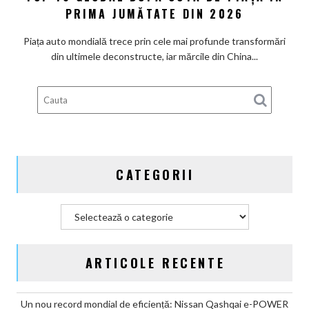
producători
PRIMA JUMĂTATE DIN 2026
până
chinezi
în
au
Piața auto mondială trece prin cele mai profunde transformări
2047
intrat
din ultimele deconstructe, iar mărcile din China...
în
Top
10
global
după
cota
de
CATEGORII
piață
în
prima
Categorii
jumătate
din
2026
ARTICOLE RECENTE
Un nou record mondial de eficiență: Nissan Qashqai e-POWER