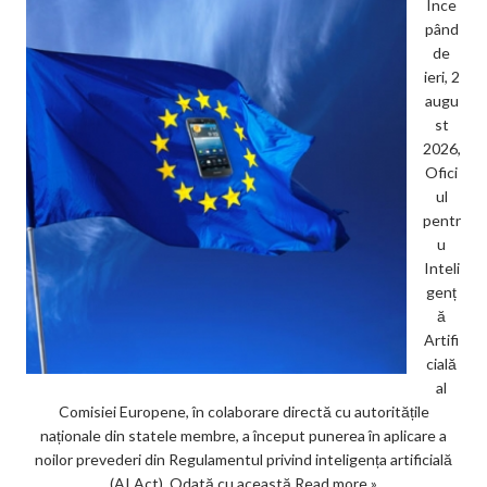
Înce
pând
de
ieri, 2
augu
st
2026,
Ofici
ul
pentr
u
Inteli
genț
ă
Artifi
cială
al
Comisiei Europene, în colaborare directă cu autoritățile
naționale din statele membre, a început punerea în aplicare a
noilor prevederi din Regulamentul privind inteligența artificială
(AI Act). Odată cu această
Read more »