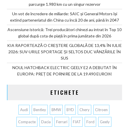
parcurge 1.980 km cu un singur rezervor
Un vot de încredere de miliarde: SAIC și General Motors își
extind parteneriatul din China cu încă 20 de ani, până în 2047
Ascensiune istorică: Trei producători chinezi au intrat în Top 10
global după cota de piață în prima jumătate din 2026
KIA RAPORTEAZĂ O CREȘTERE GLOBALĂ DE 13,4% ÎN IULIE
2026: SUV-URILE SPORTAGE ȘI SELTOS DUC VÂNZĂRILE ÎN
SUS
NOUL HATCHBACK ELECTRIC GEELY E2 A DEBUTAT ÎN
EUROPA: PREȚ DE PORNIRE DE LA 19.490 EURO￼
ETICHETE
Audi
Bentley
BMW
BYD
Chery
Citroen
Compacte
Dacia
Ferrari
FIAT
Ford
Geely