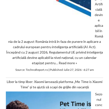
Artifi
cială
devin
e
aplica
bil în
Româ
nia de la 2 august România intră în faza de punere în aplicare a
cadrului european pentru inteligența artificială (AI Act).
Începând cu 2 august 2026, Regulamentul UE privind inteligența
artificială devine aplicabil la nivel național, cu un calendar
etapizat pentru…
Read more »
Source:
TechnoReport.ro
|
Published:
iulie 27, 2026 - 6:27 am
Liber la timp liber: Xiaomi lansează platforma „Me Time is Xiaomi
Time” și te ajută să scapi de grijile din vacanță
Sezo
nul
conc