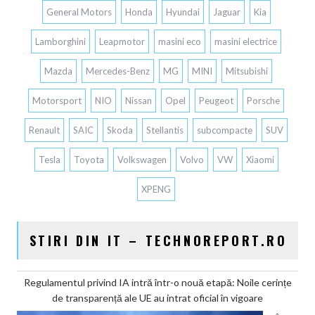
General Motors
Honda
Hyundai
Jaguar
Kia
Lamborghini
Leapmotor
masini eco
masini electrice
Mazda
Mercedes-Benz
MG
MINI
Mitsubishi
Motorsport
NIO
Nissan
Opel
Peugeot
Porsche
Renault
SAIC
Skoda
Stellantis
subcompacte
SUV
Tesla
Toyota
Volkswagen
Volvo
VW
Xiaomi
XPENG
STIRI DIN IT – TECHNOREPORT.RO
Regulamentul privind IA intră într-o nouă etapă: Noile cerințe
de transparență ale UE au intrat oficial în vigoare