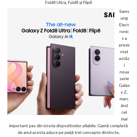
Fold8 Ultra, Fold8 și Flip8
Sams
ung
Elect
ronic
s a
preze
ntat
astăz
i
noua
serie
Galax
y Z,
marc
ând
cel
mai
important pas din istoria dispozitivelor pliabile. Gamă completă
de anul acesta aduce pe piață trei concepte distincte,