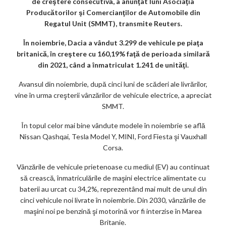
de creştere consecutivă, a anunţat luni Asociaţia
k
Producătorilor şi Comercianţilor de Automobile din
Regatul Unit (SMMT), transmite Reuters.
m
În noiembrie, Dacia a vândut 3.299 de vehicule pe piaţa
ar
britanică, în creştere cu 160,19% faţă de perioada similară
ks
din 2021, când a înmatriculat 1.241 de unităţi.
Avansul din noiembrie, după cinci luni de scăderi ale livrărilor,
vine în urma creşterii vânzărilor de vehicule electrice, a apreciat
SMMT.
În topul celor mai bine vândute modele în noiembrie se află
Nissan Qashqai, Tesla Model Y, MINI, Ford Fiesta şi Vauxhall
Corsa.
Vânzările de vehicule prietenoase cu mediul (EV) au continuat
să crească, înmatriculările de maşini electrice alimentate cu
baterii au urcat cu 34,2%, reprezentând mai mult de unul din
cinci vehicule noi livrate în noiembrie. Din 2030, vânzările de
maşini noi pe benzină şi motorină vor fi interzise în Marea
Britanie.