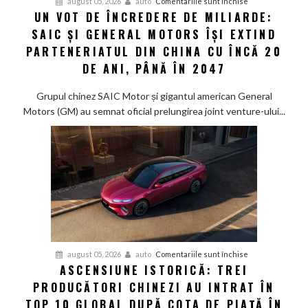
pentru
august 05, 2026
auto
Comentariile sunt închise
singur
UN VOT DE ÎNCREDERE DE MILIARDE:
Un
rezervor
SAIC ȘI GENERAL MOTORS ÎȘI EXTIND
vot
de
PARTENERIATUL DIN CHINA CU ÎNCĂ 20
încredere
DE ANI, PÂNĂ ÎN 2047
de
miliarde:
Grupul chinez SAIC Motor și gigantul american General
SAIC
Motors (GM) au semnat oficial prelungirea joint venture-ului...
și
General
Motors
își
extind
parteneriatul
din
China
cu
pentru
august 05, 2026
auto
Comentariile sunt închise
încă
ASCENSIUNE ISTORICĂ: TREI
Ascensiune
20
PRODUCĂTORI CHINEZI AU INTRAT ÎN
istorică:
de
Trei
TOP 10 GLOBAL DUPĂ COTA DE PIAȚĂ ÎN
ani,