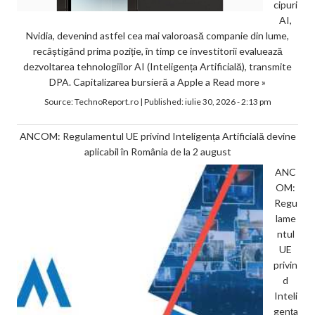
cipuri
AI,
Nvidia, devenind astfel cea mai valoroasă companie din lume,
recâștigând prima poziție, în timp ce investitorii evaluează
dezvoltarea tehnologiilor AI (Inteligența Artificială), transmite
DPA. Capitalizarea bursieră a Apple a
Read more »
Source:
TechnoReport.ro
|
Published:
iulie 30, 2026 - 2:13 pm
ANCOM: Regulamentul UE privind Inteligența Artificială devine
aplicabil în România de la 2 august
ANC
OM:
Regu
lame
ntul
UE
privin
d
Inteli
gența