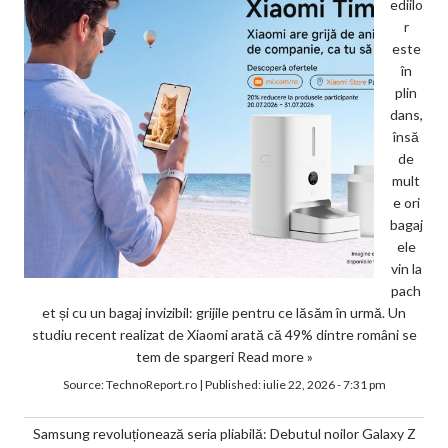
ediilo
r
este
în
plin
dans,
însă
de
mult
e ori
bagaj
ele
vin la
pach
et și cu un bagaj invizibil: grijile pentru ce lăsăm în urmă. Un
studiu recent realizat de Xiaomi arată că 49% dintre români se
tem de spargeri
Read more »
Source:
TechnoReport.ro
|
Published:
iulie 22, 2026 - 7:31 pm
Samsung revoluționează seria pliabilă: Debutul noilor Galaxy Z