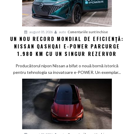
pentru
august 05, 2026
auto
Comentariile sunt închise
UN NOU RECORD MONDIAL DE EFICIENȚĂ:
Un
NISSAN QASHQAI E-POWER PARCURGE
nou
record
1.980 KM CU UN SINGUR REZERVOR
mondial
de
Producătorul nipon Nissan a bifat o nouă bornă istorică
eficiență:
pentru tehnologia sa inovatoare e-POWER. Un exemplar...
Nissan
Qashqai
e-
POWER
parcurge
1.980
km
cu
un