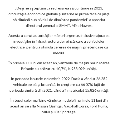
„Deşi ne aşteptăm ca redresarea să continue în 2023,
dificultăţile economice globale şi interne ar putea face ca piaţa
să rămână sub nivelul de dinaintea pandemiei”, a apreciat
directorul general al SMMT, Mike Hawes.
Acesta a cerut autorităţilor măsuri urgente, inclusiv majorarea
investiţiilor în infrastructura de reîncărcare a vehiculelor
electrice, pentru a stimula cererea de maşini prietenoase cu
mediul.
În primele 11 luni din acest an, vânzările de maşini noi în Marea
Britanie au scăzut cu 10,7%, la 983.099 unităţi.
În perioada ianuarie-noiembrie 2022, Dacia a vândut 26.282
vehicule pe piaţa britanică, în creştere cu 66,07% faţă de
perioada similară din 2021, când a înmatriculat 15.826 unităţi.
În topul celor mai bine vândute modele în primele 11 luni din
acest an se află Nissan Qashqai, Vauxhall Corsa, Ford Puma,
MINI şi Kia Sportage.