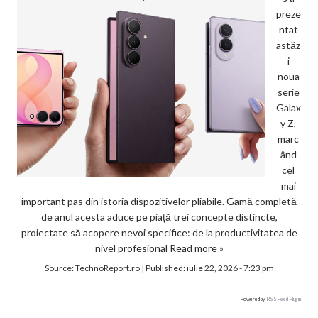
preze
ntat
astăz
i
noua
serie
Galax
y Z,
marc
ând
cel
mai
important pas din istoria dispozitivelor pliabile. Gamă completă
de anul acesta aduce pe piață trei concepte distincte,
proiectate să acopere nevoi specifice: de la productivitatea de
nivel profesional
Read more »
Source:
TechnoReport.ro
|
Published:
iulie 22, 2026 - 7:23 pm
Powered by
RSS Feed Plugin