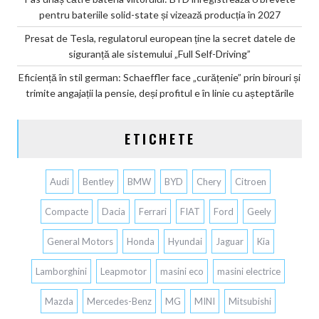
pentru bateriile solid-state și vizează producția în 2027
Presat de Tesla, regulatorul european ține la secret datele de
siguranță ale sistemului „Full Self-Driving”
Eficiență în stil german: Schaeffler face „curățenie” prin birouri și
trimite angajații la pensie, deși profitul e în linie cu așteptările
ETICHETE
Audi
Bentley
BMW
BYD
Chery
Citroen
Compacte
Dacia
Ferrari
FIAT
Ford
Geely
General Motors
Honda
Hyundai
Jaguar
Kia
Lamborghini
Leapmotor
masini eco
masini electrice
Mazda
Mercedes-Benz
MG
MINI
Mitsubishi