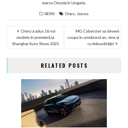
marca Omoda în Ungaria.
,
NEWS
Chery
Jaecoo
NAVIGARE
Chery a adus 16 noi
MG Cyberster va deveni
modele în premieră la
coupe în următorul an, vine și
ÎN
Shanghai Auto Show 2025
cu îmbunătățiri
ARTICOLE
RELATED POSTS