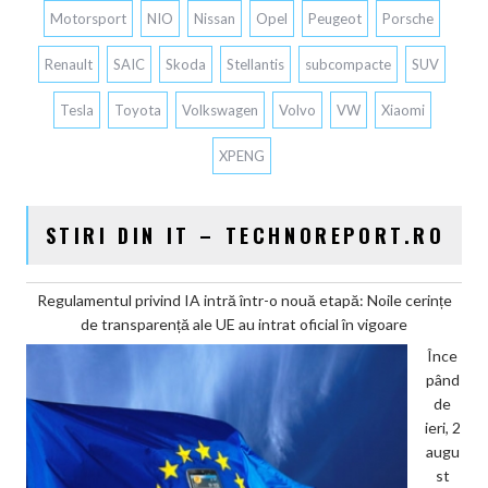
Motorsport
NIO
Nissan
Opel
Peugeot
Porsche
Renault
SAIC
Skoda
Stellantis
subcompacte
SUV
Tesla
Toyota
Volkswagen
Volvo
VW
Xiaomi
XPENG
STIRI DIN IT – TECHNOREPORT.RO
Regulamentul privind IA intră într-o nouă etapă: Noile cerințe
de transparență ale UE au intrat oficial în vigoare
Înce
pând
de
ieri, 2
augu
st