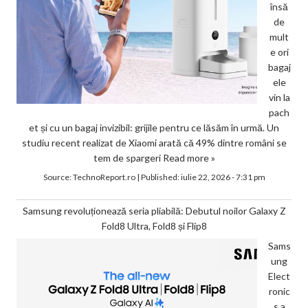
însă
de
mult
e ori
bagaj
ele
vin la
pach
et și cu un bagaj invizibil: grijile pentru ce lăsăm în urmă. Un
studiu recent realizat de Xiaomi arată că 49% dintre români se
tem de spargeri
Read more »
Source:
TechnoReport.ro
|
Published:
iulie 22, 2026 - 7:31 pm
Samsung revoluționează seria pliabilă: Debutul noilor Galaxy Z
Fold8 Ultra, Fold8 și Flip8
Sams
ung
Elect
ronic
s a