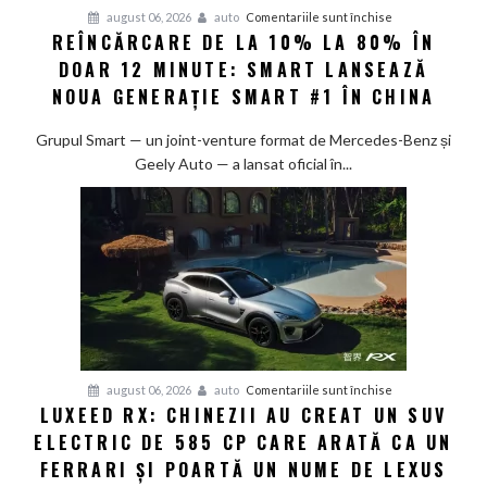
pentru
august 06, 2026
auto
Comentariile sunt închise
REÎNCĂRCARE DE LA 10% LA 80% ÎN
Reîncărcare
DOAR 12 MINUTE: SMART LANSEAZĂ
de
la
NOUA GENERAȚIE SMART #1 ÎN CHINA
10%
la
Grupul Smart — un joint-venture format de Mercedes-Benz și
80%
Geely Auto — a lansat oficial în...
în
doar
12
minute:
Smart
lansează
noua
generație
Smart
pentru
august 06, 2026
auto
Comentariile sunt închise
#1
LUXEED RX: CHINEZII AU CREAT UN SUV
Luxeed
în
ELECTRIC DE 585 CP CARE ARATĂ CA UN
RX:
China
Chinezii
FERRARI ȘI POARTĂ UN NUME DE LEXUS
au