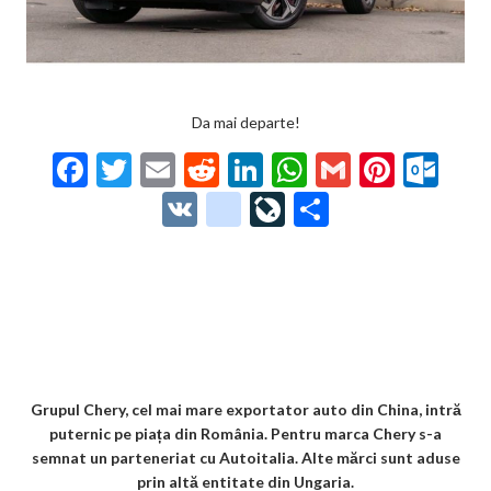
Da mai departe!
F
T
E
R
Li
W
G
Pi
O
ac
w
m
e
n
h
m
nt
ut
V
g
Li
P
e
itt
ai
d
ke
at
ai
er
lo
K
o
ve
ar
b
er
l
di
dI
s
l
es
o
o
Jo
ta
o
t
n
A
t
k.
gl
ur
je
o
p
co
e_
n
az
k
p
m
b
al
ă
o
Grupul Chery, cel mai mare exportator auto din China, intră
puternic pe piața din România. Pentru marca Chery s-a
o
semnat un parteneriat cu Autoitalia. Alte mărci sunt aduse
k
prin altă entitate din Ungaria.