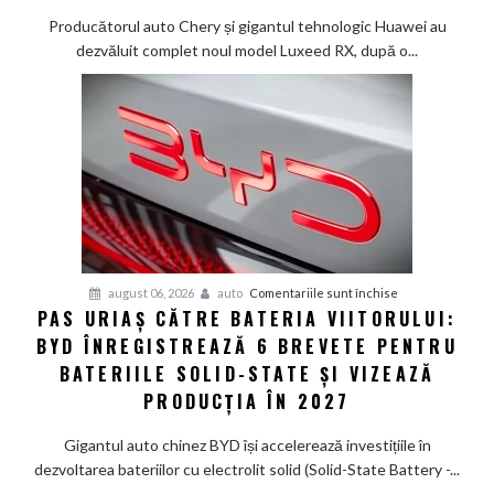
creat
Producătorul auto Chery și gigantul tehnologic Huawei au
un
dezvăluit complet noul model Luxeed RX, după o...
SUV
electric
de
585
CP
care
arată
ca
un
Ferrari
pentru
august 06, 2026
auto
Comentariile sunt închise
PAS URIAȘ CĂTRE BATERIA VIITORULUI:
și
Pas
poartă
BYD ÎNREGISTREAZĂ 6 BREVETE PENTRU
uriaș
un
către
BATERIILE SOLID-STATE ȘI VIZEAZĂ
nume
bateria
PRODUCȚIA ÎN 2027
de
viitorului:
Lexus
BYD
Gigantul auto chinez BYD își accelerează investițiile în
înregistrează
dezvoltarea bateriilor cu electrolit solid (Solid-State Battery -...
6