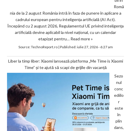
bil în
Româ
nia de la 2 august România intră în faza de punere în aplicare a
cadrului european pentru inteligența artificială (AI Act).
Începând cu 2 august 2026, Regulamentul UE privind inteligența
artificială devine aplicabil la nivel național, cu un calendar
etapizat pentru…
Read more »
Source:
TechnoReport.ro
|
Published:
iulie 27, 2026 - 6:27 am
Liber la timp liber: Xiaomi lansează platforma „Me Time is Xiaomi
Time” și te ajută să scapi de grijile din vacanță
Sezo
nul
conc
ediilo
r
este
în
plin
dans,