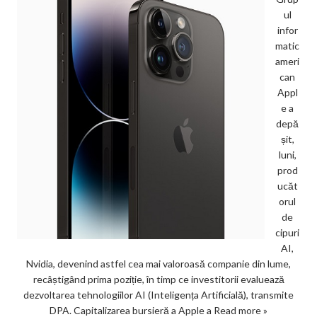
ul
infor
matic
ameri
can
Appl
e a
depă
șit,
luni,
prod
ucăt
orul
de
cipuri
AI,
Nvidia, devenind astfel cea mai valoroasă companie din lume,
recâștigând prima poziție, în timp ce investitorii evaluează
dezvoltarea tehnologiilor AI (Inteligența Artificială), transmite
DPA. Capitalizarea bursieră a Apple a
Read more »