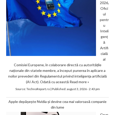
2026,
Ofici
ul
pentr
u
Inteli
genț
ă
Artifi
cială
al
Comisiei Europene, în colaborare directă cu autoritățile
naționale din statele membre, a început punerea în aplicare a
noilor prevederi din Regulamentul privind inteligența artificială
(AI Act). Odată cu această
Read more »
Source:
TechnoReport.ro
|
Published:
august 3, 2026 - 2:43 pm
Apple depășește Nvidia și devine cea mai valoroasă companie
din lume
Grup