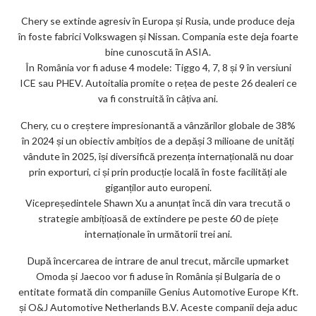
m
Chery se extinde agresiv în Europa și Rusia, unde produce deja
în foste fabrici Volkswagen și Nissan. Compania este deja foarte
ar
bine cunoscută în ASIA.
ks
În România vor fi aduse 4 modele: Tiggo 4, 7, 8 și 9 în versiuni
ICE sau PHEV. Autoitalia promite o rețea de peste 26 dealeri ce
va fi construită în câțiva ani.
Chery, cu o creștere impresionantă a vânzărilor globale de 38%
în 2024 și un obiectiv ambițios de a depăși 3 milioane de unități
vândute în 2025, își diversifică prezența internațională nu doar
prin exporturi, ci și prin producție locală în foste facilități ale
giganților auto europeni.
Vicepreședintele Shawn Xu a anunțat încă din vara trecută o
strategie ambițioasă de extindere pe peste 60 de piețe
internaționale în următorii trei ani.
După încercarea de intrare de anul trecut, mărcile upmarket
Omoda și Jaecoo vor fi aduse în România și Bulgaria de o
entitate formată din companiile Genius Automotive Europe Kft.
și O&J Automotive Netherlands B.V. Aceste companii deja aduc