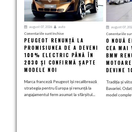
august 07, 2026
auto
august 07, 20
pentru
Comentariile sunt închise
Comentariile sun
PEUGEOT RENUNȚĂ LA
O NOUĂ 
Peugeot
PROMISIUNEA DE A DEVENI
renunță
CEA MAI 
la
100% ELECTRIC PÂNĂ ÎN
BMW RENU
promisiunea
2030 ȘI CONFIRMĂ ȘAPTE
MOTOARE
de
MODELE NOI
DEVINE 
a
deveni
Marca franceză Peugeot își recalibrează
Tradiția și viit
100%
strategia pentru Europa și renunță la
Bavariei. Odat
electric
angajamentul ferm asumat la sfârșitul...
model complet.
până
în
2030
și
confirmă
șapte