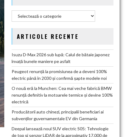
Categorii
ARTICOLE RECENTE
Isuzu D-Max 2026 sub lupă: Calul de bătaie japonez
învață bunele maniere pe asfalt
Peugeot renunță la promisiunea de a deveni 100%
electric până în 2030 și confirmă șapte modele noi
O nouă eră la Munchen: Cea mai veche fabrică BMW
renunță definitiv la motoarele termice și devine 100%
electrică
Producătorii auto chinezi, principalii beneficiari ai
subvenților guvernamentale EV din Germania
Deepal lansează noul SUV electric S05: Tehnologie
de top și senzor LiDAR de la aproximativ 17.000 de