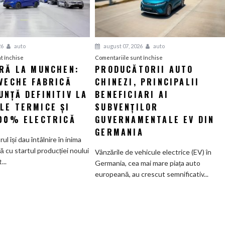
26
auto
august 07, 2026
auto
pentru
pentru
t închise
Comentariile sunt închise
ERĂ LA MUNCHEN:
PRODUCĂTORII AUTO
O
Producătorii
VECHE FABRICĂ
nouă
CHINEZI, PRINCIPALII
auto
eră
chinezi,
NȚĂ DEFINITIV LA
BENEFICIARI AI
la
principalii
LE TERMICE ȘI
SUBVENȚILOR
Munchen:
beneficiari
100% ELECTRICĂ
GUVERNAMENTALE EV DIN
Cea
ai
GERMANIA
mai
subvenților
orul își dau întâlnire în inima
veche
guvernamentale
ă cu startul producției noului
Vânzările de vehicule electrice (EV) în
fabrică
EV
..
Germania, cea mai mare piața auto
BMW
din
europeană, au crescut semnificativ...
renunță
Germania
definitiv
la
motoarele
termice