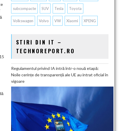
te
subcompacte
SUV
Tesla
Toyota
i
tă
Volkswagen
Volvo
VW
Xiaomi
XPENG
STIRI DIN IT –
TECHNOREPORT.RO
15
Regulamentul privind IA intră într-o nouă etapă:
Noile cerințe de transparență ale UE au intrat oficial în
vigoare
idă