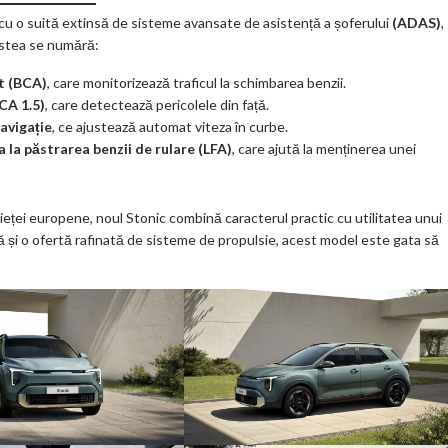
 cu o suită extinsă de sisteme avansate de asistență a șoferului
(ADAS)
,
estea se numără:
rt (BCA)
, care monitorizează traficul la schimbarea benzii.
FCA 1.5)
, care detectează pericolele din față.
avigație
, ce ajustează automat viteza în curbe.
a la păstrarea benzii de rulare (LFA)
, care ajută la menținerea unei
ieței europene, noul Stonic combină caracterul practic cu utilitatea unui
și o ofertă rafinată de sisteme de propulsie, acest model este gata să