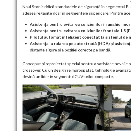
Noul Stonic ridică standardele de siguranță în segmentul B,
adesea regăsite doar în segmentele superioare. Printre ac
Asistența pentru evitarea coliziunilor în unghiul mo
Asistența pentru evitarea coliziunilor frontale 1.5 (
Pilotul automat inteligent conectat la sistemul de n
Asistența la rularea pe autostradă (HDA)
și
asistenț
distanțe sigure și a poziției corecte pe bandă.
Conceput și reproiectat special pentru a satisface nevoile p
crossover. Cu un design reîmprospătat, tehnologie avansată 
devină un lider în segmentul CUV-urilor compacte.