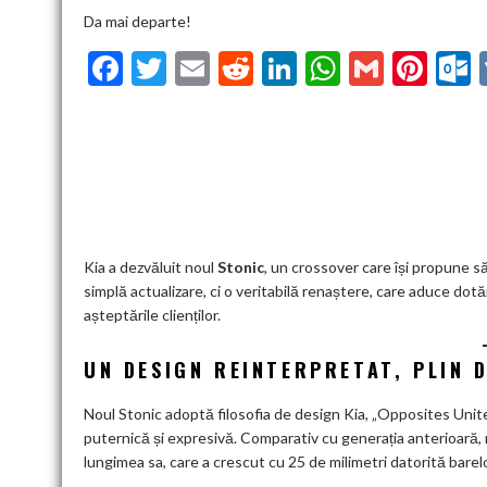
Da mai departe!
F
T
E
R
Li
W
G
Pi
ac
w
m
e
n
h
m
nt
u
e
itt
ai
d
ke
at
ai
er
l
b
er
l
di
dI
s
l
es
o
t
n
A
t
k
o
p
k
p
Kia a dezvăluit noul
Stonic
, un crossover care își propune 
simplă actualizare, ci o veritabilă renaștere, care aduce do
așteptările clienților.
UN DESIGN REINTERPRETAT, PLIN 
Noul Stonic adoptă filosofia de design Kia, „Opposites Unit
puternică și expresivă. Comparativ cu generația anterioară,
lungimea sa, care a crescut cu 25 de milimetri datorită bare