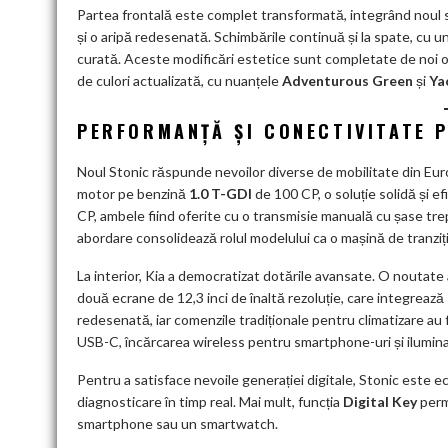
Partea frontală este complet transformată, integrând noul 
și o aripă redesenată. Schimbările continuă și la spate, cu 
curată. Aceste modificări estetice sunt completate de noi opți
de culori actualizată, cu nuanțele
Adventurous Green
și
Ya
PERFORMANȚĂ ȘI CONECTIVITATE 
Noul Stonic răspunde nevoilor diverse de mobilitate din Euro
motor pe benzină
1.0 T-GDI
de 100 CP, o soluție solidă și ef
CP, ambele fiind oferite cu o transmisie manuală cu șase tr
abordare consolidează rolul modelului ca o mașină de tranziție,
La interior, Kia a democratizat dotările avansate. O noutat
două ecrane de 12,3 inci de înaltă rezoluție, care integrează 
redesenată, iar comenzile tradiționale pentru climatizare au 
USB-C, încărcarea wireless pentru smartphone-uri și iluminar
Pentru a satisface nevoile generației digitale, Stonic este ec
diagnosticare în timp real. Mai mult, funcția
Digital Key
perm
smartphone sau un smartwatch.