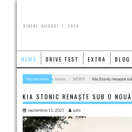
Skip
to
content
VINERI, AUGUST 7, 2026
NEWS
DRIVE TEST
EXTRA
BLOG
You are here
Home
NEWS
Kia Stonic renaște s
KIA STONIC RENAȘTE SUB O NOU
septembrie 11, 2025
auto