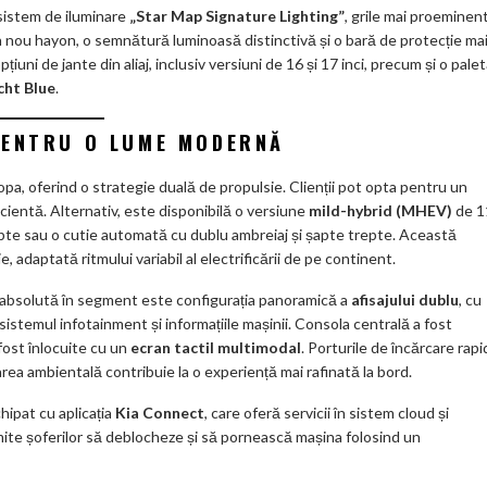
sistem de iluminare
„Star Map Signature Lighting”
, grile mai proeminen
un nou hayon, o semnătură luminoasă distinctivă și o bară de protecție ma
uni de jante din aliaj, inclusiv versiuni de 16 și 17 inci, precum și o pale
cht Blue
.
PENTRU O LUME MODERNĂ
pa, oferind o strategie duală de propulsie. Clienții pot opta pentru un
icientă. Alternativ, este disponibilă o versiune
mild-hybrid (MHEV)
de 1
epte sau o cutie automată cu dublu ambreiaj și șapte trepte. Această
 adaptată ritmului variabil al electrificării de pe continent.
e absolută în segment este configurația panoramică a
afisajului dublu
, cu
sistemul infotainment și informațiile mașinii. Consola centrală a fost
fost înlocuite cu un
ecran tactil multimodal
. Porturile de încărcare rap
ea ambientală contribuie la o experiență mai rafinată la bord.
hipat cu aplicația
Kia Connect
, care oferă servicii în sistem cloud și
ite șoferilor să deblocheze și să pornească mașina folosind un