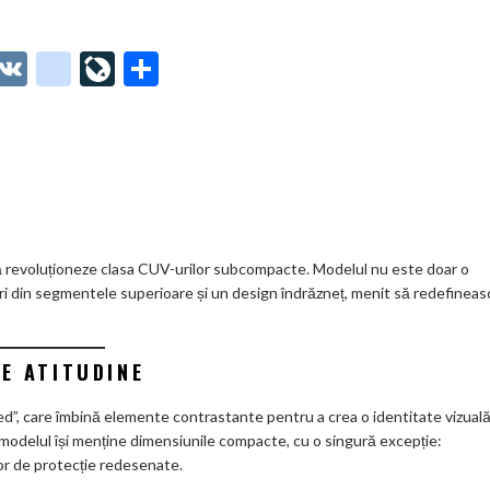
O
V
g
Li
P
t
K
o
ve
ar
o
o
Jo
ta
o
gl
ur
je
.
e_
n
az
co
b
al
ă
m
o
să revoluționeze clasa CUV-urilor subcompacte. Modelul nu este doar o
tări din segmentele superioare și un design îndrăzneț, menit să redefineas
o
k
DE ATITUDINE
m
ar
ed”, care îmbină elemente contrastante pentru a crea o identitate vizual
 modelul își menține dimensiunile compacte, cu o singură excepție:
ks
lor de protecție redesenate.