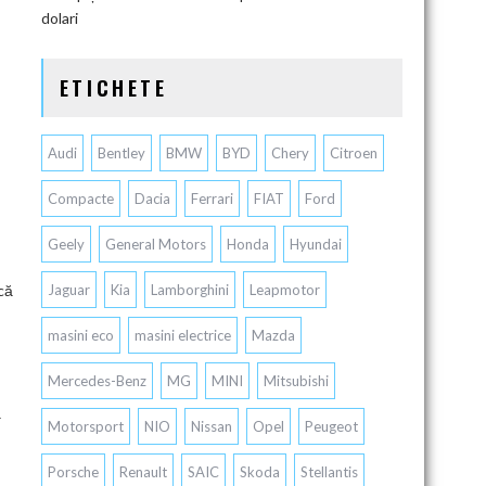
dolari
ETICHETE
Audi
Bentley
BMW
BYD
Chery
Citroen
Compacte
Dacia
Ferrari
FIAT
Ford
Geely
General Motors
Honda
Hyundai
că
Jaguar
Kia
Lamborghini
Leapmotor
masini eco
masini electrice
Mazda
Mercedes-Benz
MG
MINI
Mitsubishi
ă
Motorsport
NIO
Nissan
Opel
Peugeot
Porsche
Renault
SAIC
Skoda
Stellantis