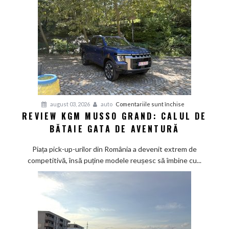
aer
de
Mediterana
pentru
august 03, 2026
auto
Comentariile sunt închise
REVIEW KGM MUSSO GRAND: CALUL DE
Review
BĂTAIE GATA DE AVENTURĂ
KGM
Musso
Piața pick-up-urilor din România a devenit extrem de
Grand:
competitivă, însă puține modele reușesc să îmbine cu...
Calul
de
bătaie
gata
de
aventură