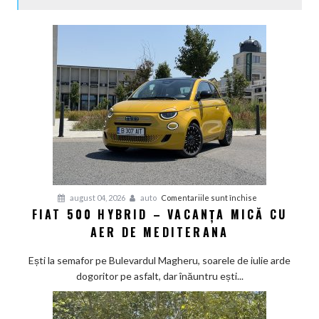
pentru
august 04, 2026
auto
Comentariile sunt închise
FIAT 500 HYBRID – VACANȚA MICĂ CU
Fiat
AER DE MEDITERANA
500
Hybrid
Ești la semafor pe Bulevardul Magheru, soarele de iulie arde
–
dogoritor pe asfalt, dar înăuntru ești...
vacanța
mică
cu