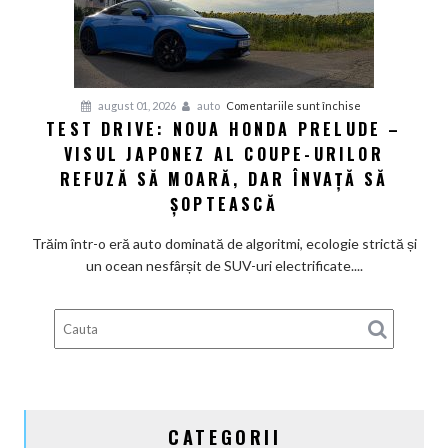
pentru
august 01, 2026
auto
Comentariile sunt închise
TEST DRIVE: NOUA HONDA PRELUDE –
Test
VISUL JAPONEZ AL COUPE-URILOR
Drive:
Noua
REFUZĂ SĂ MOARĂ, DAR ÎNVAȚĂ SĂ
Honda
ȘOPTEASCĂ
Prelude
–
Trăim într-o eră auto dominată de algoritmi, ecologie strictă și
Visul
un ocean nesfârșit de SUV-uri electrificate....
japonez
al
coupe-
urilor
refuză
să
moară,
CATEGORII
dar