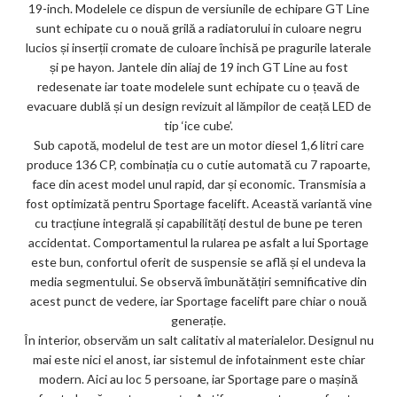
19-inch. Modelele ce dispun de versiunile de echipare GT Line
ks
sunt echipate cu o nouă grilă a radiatorului in culoare negru
lucios și inserții cromate de culoare închisă pe pragurile laterale
și pe hayon. Jantele din aliaj de 19 inch GT Line au fost
redesenate iar toate modelele sunt echipate cu o țeavă de
evacuare dublă și un design revizuit al lămpilor de ceață LED de
tip ‘ice cube’.
Sub capotă, modelul de test are un motor diesel 1,6 litri care
produce 136 CP, combinația cu o cutie automată cu 7 rapoarte,
face din acest model unul rapid, dar și economic. Transmisia a
fost optimizată pentru Sportage facelift. Această variantă vine
cu tracțiune integrală și capabilități destul de bune pe teren
accidentat. Comportamentul la rularea pe asfalt a lui Sportage
este bun, confortul oferit de suspensie se află și el undeva la
media segmentului. Se observă îmbunătățiri semnificative din
acest punct de vedere, iar Sportage facelift pare chiar o nouă
generație.
În interior, observăm un salt calitativ al materialelor. Designul nu
mai este nici el anost, iar sistemul de infotainment este chiar
modern. Aici au loc 5 persoane, iar Sportage pare o mașină