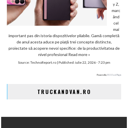
y Z,
marc
ând
cel
mai
important pas din istoria dispozitivelor pliabile. Gamă completă
de anul acesta aduce pe piață trei concepte distincte,
proiectate să acopere nevoi specifice: de la productivitatea de
nivel profesional
Read more »
Source:
TechnoReport.ro
|
Published:
iulie 22, 2026 - 7:23 pm
Powered by
RSS Feed Plugin
TRUCKANDVAN.RO