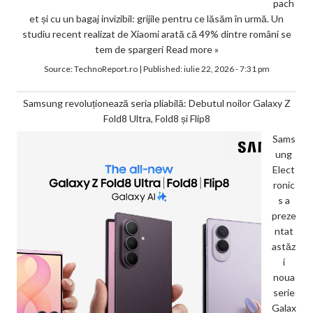
pach
et și cu un bagaj invizibil: grijile pentru ce lăsăm în urmă. Un
studiu recent realizat de Xiaomi arată că 49% dintre români se
tem de spargeri
Read more »
Source:
TechnoReport.ro
|
Published:
iulie 22, 2026 - 7:31 pm
Samsung revoluționează seria pliabilă: Debutul noilor Galaxy Z
Fold8 Ultra, Fold8 și Flip8
Sams
ung
Elect
ronic
s a
preze
ntat
astăz
i
noua
serie
Galax