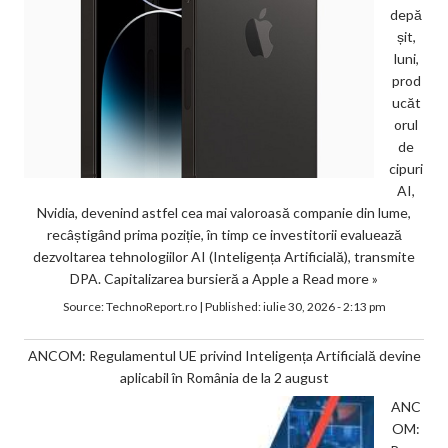
depă
șit,
luni,
prod
ucăt
orul
de
cipuri
AI,
Nvidia, devenind astfel cea mai valoroasă companie din lume,
recâștigând prima poziție, în timp ce investitorii evaluează
dezvoltarea tehnologiilor AI (Inteligența Artificială), transmite
DPA. Capitalizarea bursieră a Apple a
Read more »
Source:
TechnoReport.ro
|
Published:
iulie 30, 2026 - 2:13 pm
ANCOM: Regulamentul UE privind Inteligența Artificială devine
aplicabil în România de la 2 august
ANC
OM: