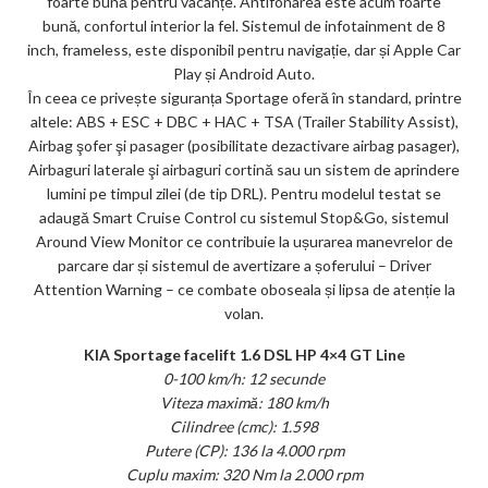
foarte bună pentru vacanțe. Antifonarea este acum foarte
bună, confortul interior la fel. Sistemul de infotainment de 8
inch, frameless, este disponibil pentru navigație, dar și Apple Car
Play și Android Auto.
În ceea ce privește siguranța Sportage oferă în standard, printre
altele: ABS + ESC + DBC + HAC + TSA (Trailer Stability Assist),
Airbag şofer şi pasager (posibilitate dezactivare airbag pasager),
Airbaguri laterale şi airbaguri cortină sau un sistem de aprindere
lumini pe timpul zilei (de tip DRL). Pentru modelul testat se
adaugă Smart Cruise Control cu sistemul Stop&Go, sistemul
Around View Monitor ce contribuie la ușurarea manevrelor de
parcare dar și sistemul de avertizare a șoferului – Driver
Attention Warning – ce combate oboseala și lipsa de atenție la
volan.
KIA Sportage facelift 1.6 DSL HP 4×4 GT Line
0-100 km/h: 12 secunde
Viteza maximă: 180 km/h
Cilindree (cmc): 1.598
Putere (CP): 136 la 4.000 rpm
Cuplu maxim: 320 Nm la 2.000 rpm