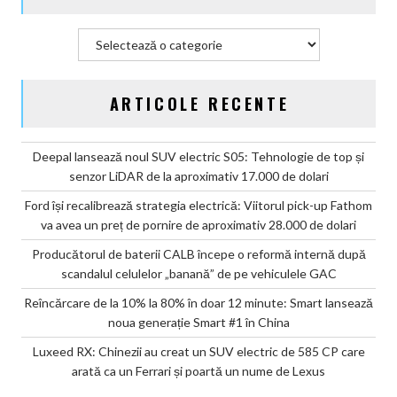
învață
să
Categorii
șoptească
ARTICOLE RECENTE
Deepal lansează noul SUV electric S05: Tehnologie de top și
senzor LiDAR de la aproximativ 17.000 de dolari
Ford își recalibrează strategia electrică: Viitorul pick-up Fathom
va avea un preț de pornire de aproximativ 28.000 de dolari
Producătorul de baterii CALB începe o reformă internă după
scandalul celulelor „banană” de pe vehiculele GAC
Reîncărcare de la 10% la 80% în doar 12 minute: Smart lansează
noua generație Smart #1 în China
Luxeed RX: Chinezii au creat un SUV electric de 585 CP care
arată ca un Ferrari și poartă un nume de Lexus