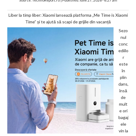
Source:
TechnoReport.ro
|
Published:
iulie 27, 2026 - 6:27 am
Liber la timp liber: Xiaomi lansează platforma „Me Time is Xiaomi
Time” și te ajută să scapi de grijile din vacanță
Sezo
nul
conc
ediilo
r
este
în
plin
dans,
însă
de
mult
e ori
bagaj
ele
vin la