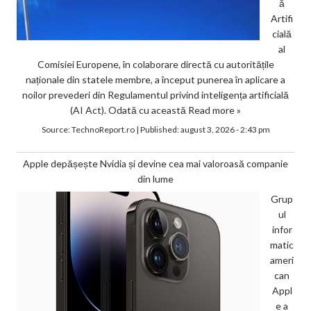
ă
Artifi
cială
al
Comisiei Europene, în colaborare directă cu autoritățile
naționale din statele membre, a început punerea în aplicare a
noilor prevederi din Regulamentul privind inteligența artificială
(AI Act). Odată cu această
Read more »
Source:
TechnoReport.ro
|
Published:
august 3, 2026 - 2:43 pm
Apple depășește Nvidia și devine cea mai valoroasă companie
din lume
Grup
ul
infor
matic
ameri
can
Appl
e a