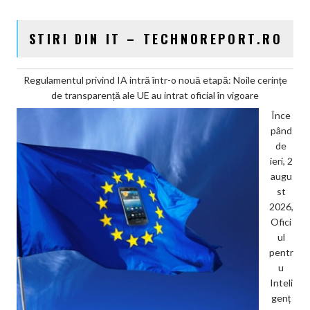
STIRI DIN IT – TECHNOREPORT.RO
Regulamentul privind IA intră într-o nouă etapă: Noile cerințe
de transparență ale UE au intrat oficial în vigoare
Înce
pând
de
ieri, 2
augu
st
2026,
Ofici
ul
pentr
u
Inteli
genț