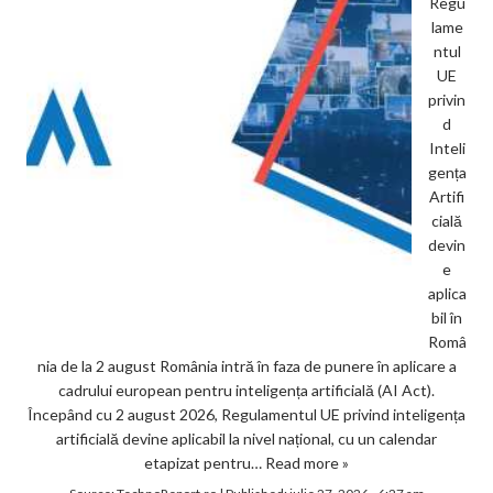
Regu
lame
ntul
UE
privin
d
Inteli
gența
Artifi
cială
devin
e
aplica
bil în
Româ
nia de la 2 august România intră în faza de punere în aplicare a
cadrului european pentru inteligența artificială (AI Act).
Începând cu 2 august 2026, Regulamentul UE privind inteligența
artificială devine aplicabil la nivel național, cu un calendar
etapizat pentru…
Read more »