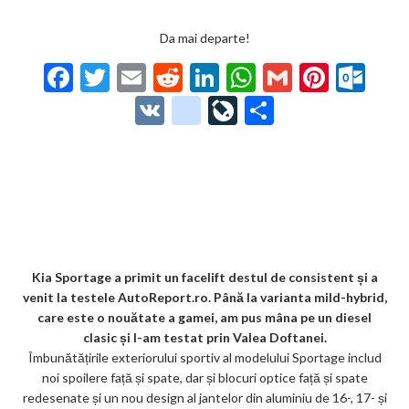
Da mai departe!
F
T
E
R
Li
W
G
Pi
O
ac
w
m
e
n
h
m
nt
ut
V
g
Li
P
e
itt
ai
d
ke
at
ai
er
lo
K
o
ve
ar
b
er
l
di
dI
s
l
es
o
o
Jo
ta
o
t
n
A
t
k.
gl
ur
je
o
p
co
e_
n
az
k
p
m
b
al
ă
o
Kia Sportage a primit un facelift destul de consistent și a
venit la testele AutoReport.ro. Până la varianta mild-hybrid,
o
care este o nouătate a gamei, am pus mâna pe un diesel
k
clasic și l-am testat prin Valea Doftanei.
Îmbunătățirile exteriorului sportiv al modelului Sportage includ
m
noi spoilere față și spate, dar și blocuri optice față și spate
ar
redesenate și un nou design al jantelor din aluminiu de 16-, 17- și