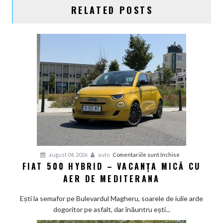
RELATED POSTS
pentru
august 04, 2026
auto
Comentariile sunt închise
FIAT 500 HYBRID – VACANȚA MICĂ CU
Fiat
AER DE MEDITERANA
500
Hybrid
Ești la semafor pe Bulevardul Magheru, soarele de iulie arde
–
dogoritor pe asfalt, dar înăuntru ești...
vacanța
mică