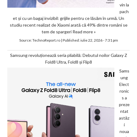
vin la
pach
et și cu un bagaj invizibil: grijile pentru ce lăsăm în urmă. Un
studiu recent realizat de Xiaomi arată că 49% dintre români se
tem de spargeri
Read more »
Source:
TechnoReport.ro
|
Published:
iulie 22, 2026 - 7:31 pm
Samsung revoluționează seria pliabilă: Debutul noilor Galaxy Z
Fold8 Ultra, Fold8 și Flip8
Sams
ung
Elect
ronic
s a
preze
ntat
astăz
i
noua