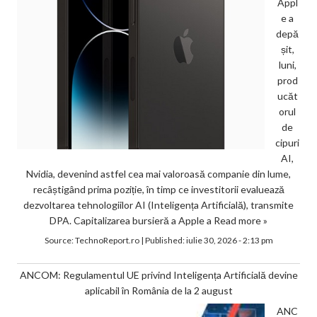
Appl
e a
depă
șit,
luni,
prod
ucăt
orul
de
cipuri
AI,
Nvidia, devenind astfel cea mai valoroasă companie din lume,
recâștigând prima poziție, în timp ce investitorii evaluează
dezvoltarea tehnologiilor AI (Inteligența Artificială), transmite
DPA. Capitalizarea bursieră a Apple a
Read more »
Source:
TechnoReport.ro
|
Published:
iulie 30, 2026 - 2:13 pm
ANCOM: Regulamentul UE privind Inteligența Artificială devine
aplicabil în România de la 2 august
ANC