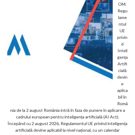
OM:
Regu
lame
ntul
UE
privin
d
Inteli
gența
Artifi
cială
devin
e
aplica
bil în
Româ
nia de la 2 august România intră în faza de punere în aplicare a
cadrului european pentru inteligența artificială (AI Act).
Începând cu 2 august 2026, Regulamentul UE privind inteligența
artificială devine aplicabil la nivel național, cu un calendar