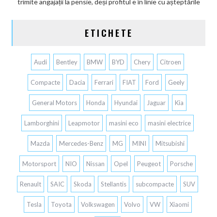
trimite angajații la pensie, deși profitul e în linie cu așteptările
ETICHETE
Audi
Bentley
BMW
BYD
Chery
Citroen
Compacte
Dacia
Ferrari
FIAT
Ford
Geely
General Motors
Honda
Hyundai
Jaguar
Kia
Lamborghini
Leapmotor
masini eco
masini electrice
Mazda
Mercedes-Benz
MG
MINI
Mitsubishi
Motorsport
NIO
Nissan
Opel
Peugeot
Porsche
Renault
SAIC
Skoda
Stellantis
subcompacte
SUV
Tesla
Toyota
Volkswagen
Volvo
VW
Xiaomi