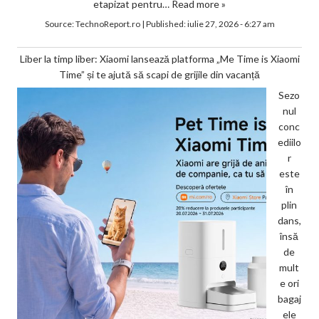
etapizat pentru…
Read more »
Source:
TechnoReport.ro
|
Published:
iulie 27, 2026 - 6:27 am
Liber la timp liber: Xiaomi lansează platforma „Me Time is Xiaomi
Time” și te ajută să scapi de grijile din vacanță
Sezo
nul
conc
ediilo
r
este
în
plin
dans,
însă
de
mult
e ori
bagaj
ele