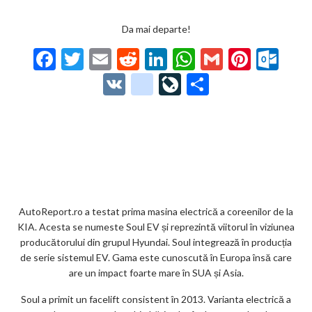
Da mai departe!
F
T
E
R
Li
W
G
Pi
O
ac
w
m
e
n
h
m
nt
ut
V
g
Li
P
e
itt
ai
d
ke
at
ai
er
lo
K
o
ve
ar
b
er
l
di
dI
s
l
es
o
o
Jo
ta
o
t
n
A
t
k.
gl
ur
je
o
p
co
e_
n
az
k
p
m
b
al
ă
o
AutoReport.ro a testat prima masina electrică a coreenilor de la
KIA. Acesta se numeste Soul EV și reprezintă viitorul în viziunea
o
producătorului din grupul Hyundai. Soul integrează în producția
k
de serie sistemul EV. Gama este cunoscută în Europa însă care
are un impact foarte mare în SUA și Asia.
m
Soul a primit un facelift consistent în 2013. Varianta electrică a
ar