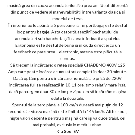
mașină grea din cauza acumulatorilor. Nu prea am făcut diferență
din punct de vedere al manevrabilității între varianta clasică și
modelul de test.
În interior au loc până la 5 persoane, iar în portbagaj este destul
loc pentru bagaje. Asta datorită așezării pachetului de
acumulatori sub bancheta și în zona inferioară a spatelui.
Ergonomia este destul de bună și în ciuda direcției cu un
feedback ce pare prea… electronic, mașina este plăcută la
condus.
Să trecem la încărcare: o rețea specială CHADEMO 400V 125
Amp care poate încărca acumulatorii complet în doar 30 minute.
Dacă optăm pentru o încărcare normală la o priză de 220V
încărcarea full se realizează în 10-11 ore, timp relativ mare însă
dacă parcurgem doar 80 de km pe zi putem să încărcăm mașina
odată la doua zile.
Sprintul de la zero până la 100 km/h durează mai puţin de 12
secunde, iar viteza maximă este limitată la 145 km/h. Altfel spus,
nişte valori decente pentru o maşină care îşi va duce traiul, cel
mai probabil, exclusiv în mediul urban.
Kia Soul EV