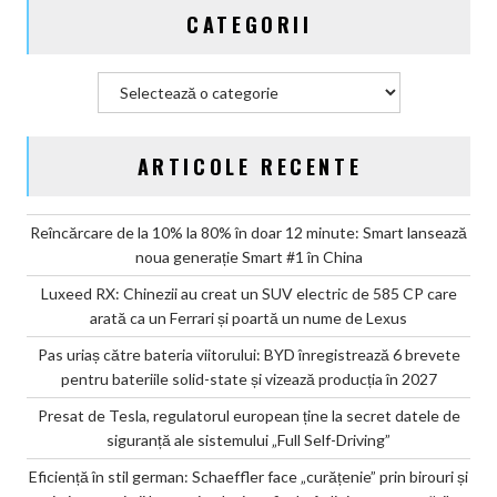
CATEGORII
dar
învață
să
Categorii
șoptească
ARTICOLE RECENTE
Reîncărcare de la 10% la 80% în doar 12 minute: Smart lansează
noua generație Smart #1 în China
Luxeed RX: Chinezii au creat un SUV electric de 585 CP care
arată ca un Ferrari și poartă un nume de Lexus
Pas uriaș către bateria viitorului: BYD înregistrează 6 brevete
pentru bateriile solid-state și vizează producția în 2027
Presat de Tesla, regulatorul european ține la secret datele de
siguranță ale sistemului „Full Self-Driving”
Eficiență în stil german: Schaeffler face „curățenie” prin birouri și