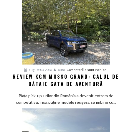
cu
aer
de
Mediterana
pentru
august 03, 2026
auto
Comentariile sunt închise
REVIEW KGM MUSSO GRAND: CALUL DE
Review
BĂTAIE GATA DE AVENTURĂ
KGM
Musso
Piața pick-up-urilor din România a devenit extrem de
Grand:
competitivă, însă puține modele reușesc să îmbine cu...
Calul
de
bătaie
gata
de