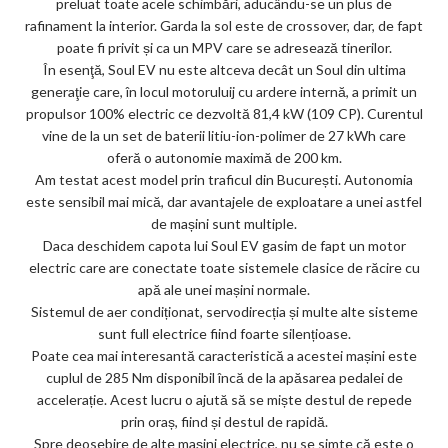
preluat toate acele schimbări, aducându-se un plus de
ks
rafinament la interior. Garda la sol este de crossover, dar, de fapt
poate fi privit și ca un MPV care se adresează tinerilor.
În esenţă, Soul EV nu este altceva decât un Soul din ultima
generaţie care, în locul motoruluij cu ardere internă, a primit un
propulsor 100% electric ce dezvoltă 81,4 kW (109 CP). Curentul
vine de la un set de baterii litiu-ion-polimer de 27 kWh care
oferă o autonomie maximă de 200 km.
Am testat acest model prin traficul din București. Autonomia
este sensibil mai mică, dar avantajele de exploatare a unei astfel
de mașini sunt multiple.
Daca deschidem capota lui Soul EV gasim de fapt un motor
electric care are conectate toate sistemele clasice de răcire cu
apă ale unei mașini normale.
Sistemul de aer condiționat, servodirecția și multe alte sisteme
sunt full electrice fiind foarte silențioase.
Poate cea mai interesantă caracteristică a acestei mașini este
cuplul de 285 Nm disponibil încă de la apăsarea pedalei de
accelerație. Acest lucru o ajută să se miște destul de repede
prin oraș, fiind și destul de rapidă.
Spre deosebire de alte mașini electrice, nu se simte că este o