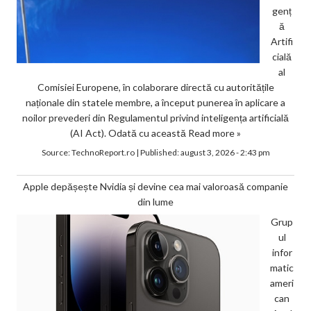
genț
ă
Artifi
cială
al
Comisiei Europene, în colaborare directă cu autoritățile
naționale din statele membre, a început punerea în aplicare a
noilor prevederi din Regulamentul privind inteligența artificială
(AI Act). Odată cu această
Read more »
Source:
TechnoReport.ro
|
Published:
august 3, 2026 - 2:43 pm
Apple depășește Nvidia și devine cea mai valoroasă companie
din lume
Grup
ul
infor
matic
ameri
can