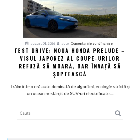
aventură
pentru
august 01, 2026
auto
Comentariile sunt închise
TEST DRIVE: NOUA HONDA PRELUDE –
Test
VISUL JAPONEZ AL COUPE-URILOR
Drive:
Noua
REFUZĂ SĂ MOARĂ, DAR ÎNVAȚĂ SĂ
Honda
ȘOPTEASCĂ
Prelude
–
Trăim într-o eră auto dominată de algoritmi, ecologie strictă și
Visul
un ocean nesfârșit de SUV-uri electrificate....
japonez
al
coupe-
urilor
refuză
să
moară,