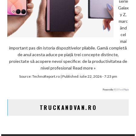
serie
Galax
y Z,
marc
ând
cel
mai
important pas din istoria dispozitivelor pliabile. Gamă completă
de anul acesta aduce pe piață trei concepte distincte,
proiectate să acopere nevoi specifice: de la productivitatea de
nivel profesional
Read more »
Source:
TechnoReport.ro
|
Published:
iulie 22, 2026 - 7:23 pm
Powered by
RSS Feed Plugin
TRUCKANDVAN.RO