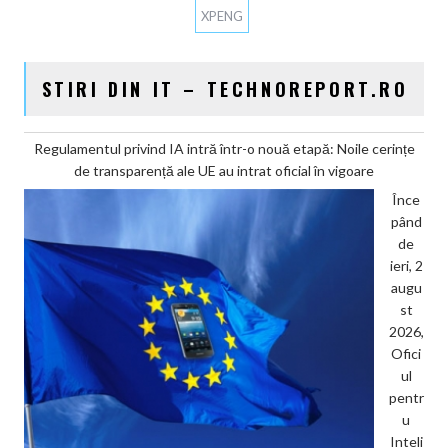
XPENG
STIRI DIN IT – TECHNOREPORT.RO
Regulamentul privind IA intră într-o nouă etapă: Noile cerințe
de transparență ale UE au intrat oficial în vigoare
Înce
pând
de
ieri, 2
augu
st
2026,
Ofici
ul
pentr
u
Inteli