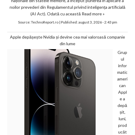
naționale din statele membre, a început punerea în aplicare a
noilor prevederi din Regulamentul privind inteligența artificială
(AI Act). Odată cu această
Read more »
Source:
TechnoReport.ro
|
Published:
august 3, 2026 - 2:43 pm
Apple depășește Nvidia și devine cea mai valoroasă companie
din lume
Grup
ul
infor
matic
ameri
can
Appl
e a
depă
șit,
luni,
prod
ucăt