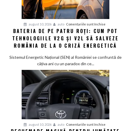
pentru
august 10, 2026
auto
Comentariile sunt închise
BATERIA DE PE PATRU ROȚI: CUM POT
Bateria
TEHNOLOGIILE V2G ȘI V2L SĂ SALVEZE
de
pe
ROMÂNIA DE LA O CRIZĂ ENERGETICĂ
patru
roți:
Sistemul Energetic Național (SEN) al României se confruntă de
Cum
câțiva ani cu un paradox din ce...
pot
tehnologiile
V2G
și
V2L
să
salveze
România
de
pentru
august 10, 2026
auto
Comentariile sunt închise
la
Rechemare