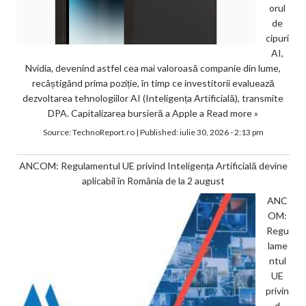
orul
de
cipuri
AI,
Nvidia, devenind astfel cea mai valoroasă companie din lume,
recâștigând prima poziție, în timp ce investitorii evaluează
dezvoltarea tehnologiilor AI (Inteligența Artificială), transmite
DPA. Capitalizarea bursieră a Apple a
Read more »
Source:
TechnoReport.ro
|
Published:
iulie 30, 2026 - 2:13 pm
ANCOM: Regulamentul UE privind Inteligența Artificială devine
aplicabil în România de la 2 august
ANC
OM:
Regu
lame
ntul
UE
privin
d