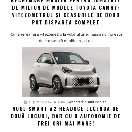
RECHEMARE MASIVĂ PENTRU JUMĂTATE
o
DE MILION DE MODELE TOYOTA CAMRY:
masivă
criză
pentru
VITEZOMETRUL ȘI CEASURILE DE BORD
energetică
jumătate
POT DISPĂREA COMPLET
de
milion
Rămânerea fără vitezometru la volanul unei mașini noi nu este
de
doar o simplă neplăcere, ci o...
modele
Toyota
Camry:
Vitezometrul
și
ceasurile
de
bord
pot
pentru
august 10, 2026
auto
Comentariile sunt închise
dispărea
NOUL SMART #2 READUCE LEGENDA DE
Noul
complet
DOUĂ LOCURI, DAR CU O AUTONOMIE DE
Smart
#2
TREI ORI MAI MARE!
readuce