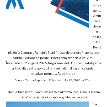
Inteli
gența
Artifi
cială
devin
e
aplica
bil în
Româ
nia de la 2 august România intră în faza de punere în aplicare a
cadrului european pentru inteligența artificială (AI Act).
Începând cu 2 august 2026, Regulamentul UE privind inteligența
artificială devine aplicabil la nivel național, cu un calendar
etapizat pentru…
Read more »
Source:
TechnoReport.ro
|
Published:
iulie 27, 2026 - 6:27 am
Liber la timp liber: Xiaomi lansează platforma „Me Time is Xiaomi
Time” și te ajută să scapi de grijile din vacanță
Sezo