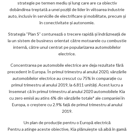
strategie pe termen mediu și lung care are ca obiectiv
ar
dobândirea treptată a unei poziții de lider în viitoarea industrie
ks
auto, inclusiv în serviciile de electrificare și mobilitate, precum și
în conectivitate și autonomie.
Strategia ”Plan S” conturează o trecere rapidă și îndrăzneață de
la un sistem de business orientat către motoarele cu combustie
internă, către unul centrat pe popularizarea automobilelor
electrice.
Concentrarea pe automobile electrice are deja rezultate fără
precedent în Europa. În primul trimestru al anului 2020, vânzările
automobilelor electrice au crescut cu 75% în comparație cu
primul trimestru al anului 2019, la 6.811 unități. Acest lucru a
însemnat că în primul trimestru al anului 2020 automobilele Kia
cu zero emisii au atins 6% din vânzările totale* ale companiei în
Europa, o creștere cu 2.9% față de primul trimestru al anului
2019.
Un plan de producție pentru o Europă electrică
Pentru a atinge aceste obiective, Kia plănuiește să aibă în gamă