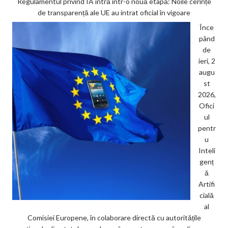
Regulamentul privind IA intră într-o nouă etapă: Noile cerințe
de transparență ale UE au intrat oficial în vigoare
Înce
pând
de
ieri, 2
augu
st
2026,
Ofici
ul
pentr
u
Inteli
genț
ă
Artifi
cială
al
Comisiei Europene, în colaborare directă cu autoritățile