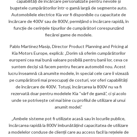
capabilități de încărcare personalizate pentru nevoile și
bugetele cumpărătorilor într-o gamă largă de segmente auto.
Automobilele electrice Kia vor fi disponibile cu capacitate de
încărcare de 400V sau de 800V, permițând o încărcare rapidă, în
funcție de cerințele tipurilor de cumpărători corespunzând
fiecărei game de modele.
Pablo Martinez Masip, Director Product Planning and Pricing al
Kia Motors Europe, explică: „Dorim să oferim cumpărătorilor
europeni cea mai bună valoare posibilă pentru banii lor, ceva ce
suntem deciși să facem pentru fiecare automobil nou. Acest
lucru înseamnă că anumite modele, în special cele care îi vizează
pe cumpărătorii mai preocupați de costuri, vor oferi capabilități
de încărcare de 400V. Totuși, încărcarea la 800V nu va fi
rezervată doar pentru modelele Kia “vârf de gamă”, ci și acolo
unde se potrivește cel mai bine cu profilul de utilizare al unui
anumit model.”
„Ambele sisteme pot fi utilizate acasă sau în locurile publice,
încărcarea rapidă la 800V îmbunătățind capacitatea de utilizare
a modelelor conduse de clienții care au access facil la rețelele de