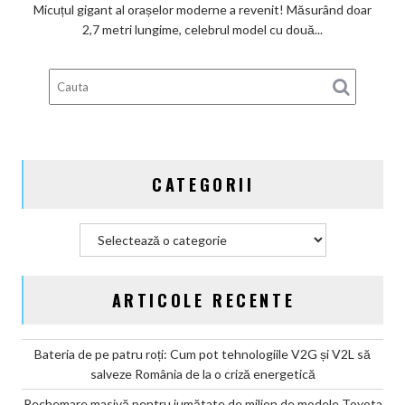
legenda
Micuțul gigant al orașelor moderne a revenit! Măsurând doar
de
2,7 metri lungime, celebrul model cu două...
două
locuri,
dar
cu
o
autonomie
de
CATEGORII
trei
ori
mai
Categorii
mare!
ARTICOLE RECENTE
Bateria de pe patru roți: Cum pot tehnologiile V2G și V2L să
salveze România de la o criză energetică
Rechemare masivă pentru jumătate de milion de modele Toyota