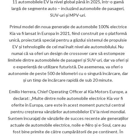
11 automobilele EV la nivel global până în 2025, într-o gamă
largă de segmente auto – incluzând automobile de pasageri,
SUV-uri și MPV-uri.
Primul model din noua generație de automobile 100% electrice
Kia va fi lansat în Europa în 2021, fiind construit pe o platformă
unică, proiectată special pentru a găzdui sistemul de propulsie
EV și tehnologiile de cel mai înalt nivel ale automobilului. Nu
numai că va oferi un design de crossover care să estompeze
limitele dintre automobilele de pasageri și SUV-uri, dar va oferi și
o experiență de utilizare futuristă. De asemenea, va oferi o
autonomie de peste 500 de kilometri cu o singură încărcare, dar
și un timp de încărcare rapidă de sub 20 minute.
Emilio Herrera, Chief Operating Officer al Kia Motors Europe, a
declarat: „Multe dintre noile automobile electrice Kia vor fi
oferite în Europa, care este în acest moment punctul central
pentru creșterea vânzărilor automobilelor EV la nivel mondial.
Suntem încurajați de vânzările de succes recente ale generațiilor
actuale de automobile electrice, noile e-Niro și e-Soul, care au
fost bine primite de către cumpărătorii de pe continent. În