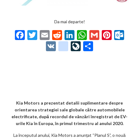
Da mai departe!
F
T
E
R
Li
W
G
Pi
O
ac
w
m
e
n
h
m
nt
ut
V
g
Li
P
e
itt
ai
d
ke
at
ai
er
lo
K
o
ve
ar
b
er
l
di
dI
s
l
es
o
o
Jo
ta
o
t
n
A
t
k.
gl
ur
je
o
p
co
e_
n
az
k
p
m
b
al
ă
o
Kia Motors a prezentat detalii suplimentare despre
orientarea strategiei sale globale către automobilele
o
electrificate, după recordul de vânzări înregistrat de EV-
k
urile Kia în Europa, în primul trimestru al anului 2020.
m
La începutul anului, Kia Motors a anunțat “Planul S”, o nouă