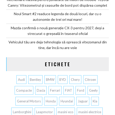
Camry: Vitezometrul și ceasurile de bord pot dispărea complet
Noul Smart #2 readuce legenda de două locuri, dar cu o
autonomie de trei ori mai mare!
Mazda confirmă o nouă generație CX-3 pentru 2027, deși a
strecurat o greșeală în teaserul oficial
Vehiculul tău are deja tehnologia să oprească vitezomanul din
tine, dar încă nu are voie
ETICHETE
Audi
Bentley
BMW
BYD
Chery
Citroen
Compacte
Dacia
Ferrari
FIAT
Ford
Geely
General Motors
Honda
Hyundai
Jaguar
Kia
Lamborghini
Leapmotor
masini eco
masini electrice