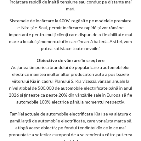
încărcare rapidă de înaltă tensiune sau conduc pe distanțe mai
mari.
Sistemele de încărcare la 400V, regăsite pe modelele premiate
e-Niro și e-Soul, permit încărcarea rapidă și vor rămâne
importante pentru mulți clienți care dispun de o flexibilitate mai
mare a locului și momentului în care încarcă bateria. Astfel, vom
putea satisface toate nevoile.”
Obiective de vânzare în creștere
Acțiunea timpurie a brandului de popularizare a automobilelor
electrice înaintea multor altor producători auto a pus bazele
viitorului Kia în cadrul Planului S. Kia vizează vânzări anuale la
nivel global de 500.000 de automobile electrificate până în anul
2026 și țintește ca peste 20% din vânzările sale în Europa să fie
automobile 100% electrice până la momentul respectiv.
Familiei actuale de automobile electrificate Kia i se va alătura o
gamă largă de automobile electrificate, care vor ajuta marca să
atingă acest obiectiv, pe fondul tendinței din ce în ce mai
pronunțate a șoferilor europeni de a se reorienta către puterea