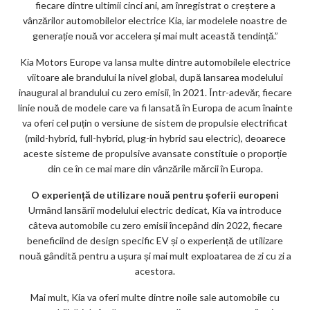
fiecare dintre ultimii cinci ani, am înregistrat o creștere a
vânzărilor automobilelor electrice Kia, iar modelele noastre de
generație nouă vor accelera și mai mult această tendință.”
Kia Motors Europe va lansa multe dintre automobilele electrice
viitoare ale brandului la nivel global, după lansarea modelului
inaugural al brandului cu zero emisii, în 2021. Într-adevăr, fiecare
linie nouă de modele care va fi lansată în Europa de acum înainte
va oferi cel puțin o versiune de sistem de propulsie electrificat
(mild-hybrid, full-hybrid, plug-in hybrid sau electric), deoarece
aceste sisteme de propulsive avansate constituie o proporție
din ce în ce mai mare din vânzările mărcii în Europa.
O experiență de utilizare nouă pentru șoferii europeni
Urmând lansării modelului electric dedicat, Kia va introduce
câteva automobile cu zero emisii începând din 2022, fiecare
beneficiind de design specific EV și o experiență de utilizare
nouă gândită pentru a ușura și mai mult exploatarea de zi cu zi a
acestora.
Mai mult, Kia va oferi multe dintre noile sale automobile cu