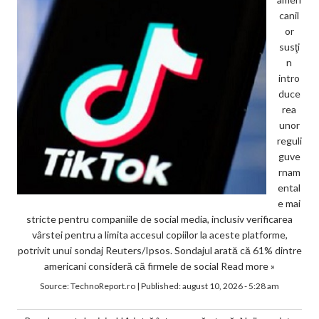
canil
or
susţi
n
intro
duce
rea
unor
reguli
guve
rnam
ental
e mai
stricte pentru companiile de social media, inclusiv verificarea
vârstei pentru a limita accesul copiilor la aceste platforme,
potrivit unui sondaj Reuters/Ipsos. Sondajul arată că 61% dintre
americani consideră că firmele de social
Read more »
Source:
TechnoReport.ro
|
Published:
august 10, 2026 - 5:28 am