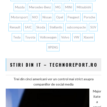
Mazda
Mercedes-Benz
MG
MINI
Mitsubishi
Motorsport
NIO
Nissan
Opel
Peugeot
Porsche
Renault
SAIC
Skoda
Stellantis
subcompacte
SUV
Tesla
Toyota
Volkswagen
Volvo
VW
Xiaomi
XPENG
STIRI DIN IT – TECHNOREPORT.RO
Trei din cinci americani vor un control mai strict asupra
companiilor de social media
Major
itate
a
ameri